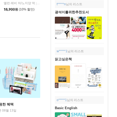
앨런 레비 저/노지양 역
오팬하우스
|
t*****n
님의 리스트
18,900
원
(10% 할인)
광석이를위한추천도서
w*****1
님의 리스트
읽고싶은책
o*****1
님의 리스트
원한 혜택
Basic English
년 08월 13일