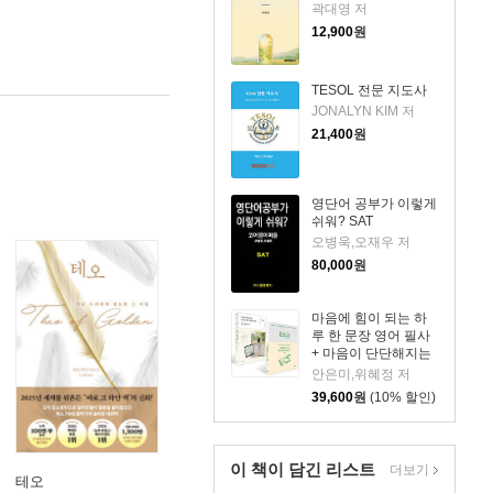
곽대영 저
12,900
원
TESOL 전문 지도사
JONALYN KIM 저
21,400
원
영단어 공부가 이렇게
쉬워? SAT
오병욱,오재우 저
80,000
원
마음에 힘이 되는 하
루 한 문장 영어 필사
+ 마음이 단단해지는
하루 한 문장 일본어
안은미,위혜정 저
필사 세트
39,600
원
(10% 할인)
이 책이 담긴
리스트
더보기
테오