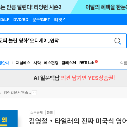
D/LP
DVD/BD
문구
/GIFT
티켓
독서유형검사
장안내
채널예스
사락
예스펀딩
클래스24
RBTI Lab
여
독서유형검사
AI 일문백답
의견 남기면 YES상품권!
영어입문서/학습...
소득공제
분철
김영철‧타일러의 진짜 미국식 영어