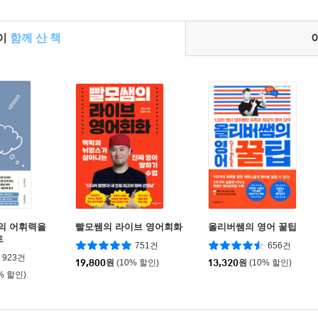
들이
함께 산 책
나의 어휘력을
빨모쌤의 라이브 영어회화
올리버쌤의 영어 꿀팁
트
751건
656건
923건
19,800
원
(10% 할인)
13,320
원
(10% 할인)
% 할인)