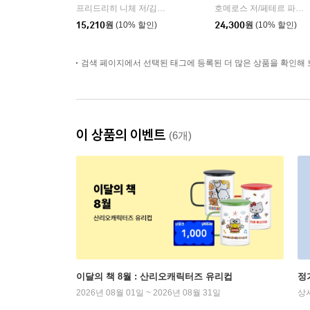
프리드리히 니체 저/김철 편역
히읏
호메로스 저/페테르 파울 루벤스 그림/박문재 역
|
15,210
원
(10% 할인)
24,300
원
(10% 할인)
검색 페이지에서 선택된 태그에 등록된 더 많은 상품을 확인해 
이 상품의 이벤트
(6개)
이달의 책 8월 : 산리오캐릭터즈 유리컵
정
2026년 08월 01일 ~ 2026년 08월 31일
상