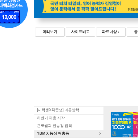
미리보기
사이즈비교
파트너샵
공
[대학생X취준생] 여름방학
하반기 채용 시작
큰코쌤과 한능검 합격
YBM X 농심 배홍동