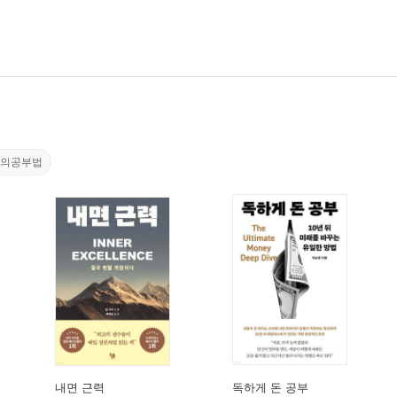
른의공부법
내면 근력
독하게 돈 공부