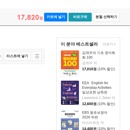
17,820
카트에 넣기
바로구매
분철 선택하기
원
이 분야 베스트셀러
더보기
김재우의 기초 영어회
매
리스트에 넣기
화 100
김재우 저
17,010
원
(10% 할인)
EEA : English for
Everyday Activities
일상표현 낭독편
Lawrence J. Zwier 저
12,600
원
(10% 할인)
EBS 왕초보영어
2026 하편
마스터유진 저
14,400
원
(10% 할인)