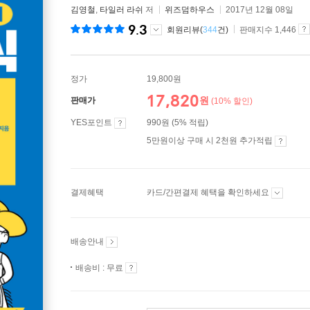
김영철
,
타일러 라쉬
저
위즈덤하우스
2017년 12월 08일
9.3
회원리뷰(
344
건)
판매지수 1,446
정가
19,800원
17,820
원
판매가
(10% 할인)
YES포인트
990원 (5% 적립)
5만원이상 구매 시 2천원 추가적립
결제혜택
카드/간편결제 혜택을 확인하세요
배송안내
배송비 : 무료