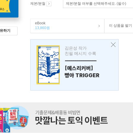
제본/분철
제본/분철 여부를 선택해주세요. (필수)
eBook
이 상품을 팔기
13,860원
유하기
김은성 작가
친필 메시지 수록
---------------
[예스리커버]
빵야 TRIGGER