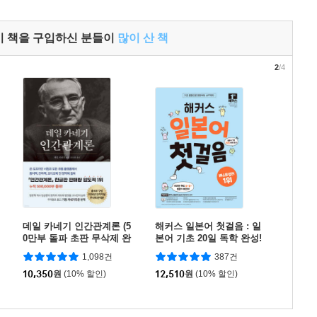
이 책을 구입하신 분들이
많이 산 책
2
/4
데일 카네기 인간관계론 (5
해커스 일본어 첫걸음 : 일
0만부 돌파 초판 무삭제 완
본어 기초 20일 독학 완성!
역본)
1,098건
387건
10,350
원
(10% 할인)
12,510
원
(10% 할인)