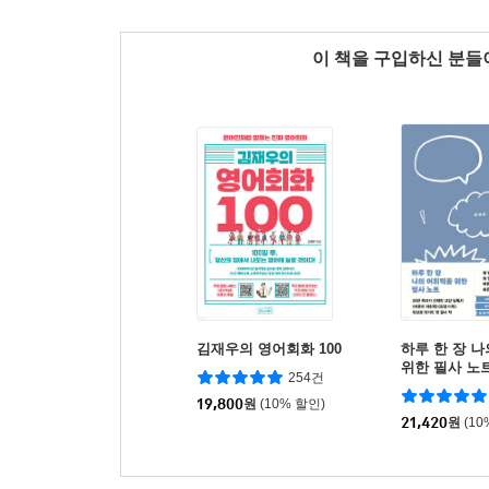
이 책을 구입하신 분
김재우의 영어회화 100
하루 한 장 
위한 필사 노
254건
19,800
원
(10% 할인)
21,420
원
(10