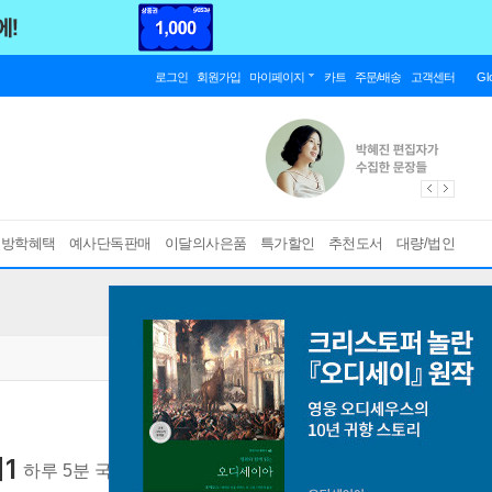
로그인
회원가입
마이페이지
카트
주문/배송
고객센터
Gl
름방학혜택
예사단독판매
이달의사은품
특가할인
추천도서
대량/법인
1
하루 5분 국민 영어과외