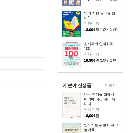
영어책 한 권 외워봤
니?
김민식 저
18,000
원
(10% 할인)
김재우의 영어회화
100
김재우 저
19,800
원
(10% 할인)
이 분야 신상품
더보기
나는 영어를 잘해서
해외에 나간 것이 아
니다
권용원 저
16,000
원
영포자를 위한 마지막
영어책