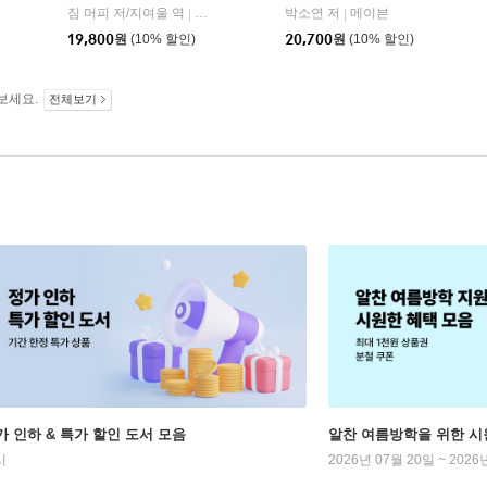
짐 머피 저/지여울 역
현대지성
윌북(willbook)
박소연 저
메이븐
|
|
|
19,800
원
(10% 할인)
20,700
원
(10% 할인)
보세요.
전체보기
가 인하 & 특가 할인 도서 모음
알찬 여름방학을 위한 시
시
2026년 07월 20일 ~ 2026