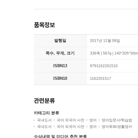
품목정보
발행일
2017년 12월 08일
쪽수, 무게, 크기
336쪽 | 567g | 140*205*30
ISBN13
9791162201510
ISBN10
1162201517
관련분류
카테고리 분류
국내도서
국어 외국어 사전
영어
영어입문서/학습법
국내도서
국어 외국어 사전
영어
영어회화/생활영어
수상내역 및 미디어 추천 분류