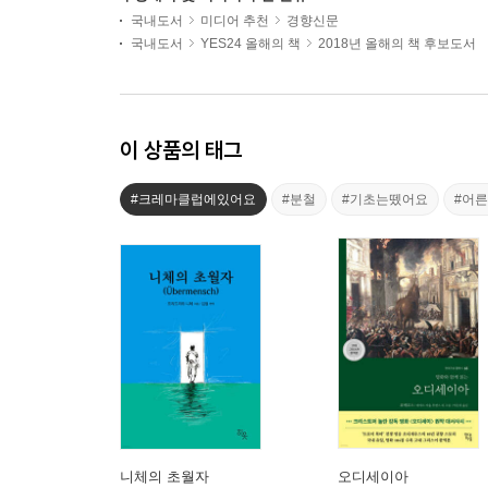
국내도서
미디어 추천
경향신문
국내도서
YES24 올해의 책
2018년 올해의 책 후보도서
이 상품의 태그
#크레마클럽에있어요
#분철
#기초는뗐어요
#어
니체의 초월자
오디세이아