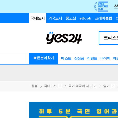
국내도서
외국도서
중고샵
eBook
크레마클럽
C
빠른분야찾기
베스트
신상품
이벤트
바이백
매
웰컴
국내도서
국어 외국어 사...
영어