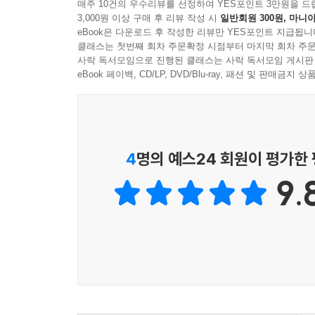
■ 학습 방향을 제시합니다.
매주 10건의 우수리뷰를 선정하여 YES포인트 3만원을 드
3,000원 이상 구매 후 리뷰 작성 시
일반회원 300원, 마니아
중요한 것, 암기할 것 구별 없이 무조건 읽어 내려가야
eBook은 다운로드 후 작성한 리뷰만 YES포인트 지급됩니
실제 시험의 출제 경향을 친절하게 짚어주고, 자주
클래스는 첫번째 회차 주문확정 시점부터 마지막 회차 주문
사락 독서모임으로 진행된 클래스는 사락 독서모임 게시판
■ 불합격 방지용 안전장치 ‘기억상자’를 제공합니다
eBook 페이백, CD/LP, DVD/Blu-ray, 패션 및 판매금
틀린 문제만 모아 오답 노트를 만들고 싶다고요? 까
틀린 문제는 틀리지 않을 때까지 반복하고, 맞췄던
프로그램을 제공합니다. 여러분은 단지 기억상자가
수 있습니다.
4
명의 예스24 회원이 평가한
9.
■ ‘최종점검’ 기출문제 CBT를 제공합니다.
실제 시험장이 궁금하세요? 시험장에 가기 전에 
덤입니다.
■ 동영상 강의가 제공됩니다.
혼자 공부하다 어려운 부분이 나와도 고민하지 마세
■ 수험생을 위한 아주 특별한 서비스가 제공됩니다. (www.