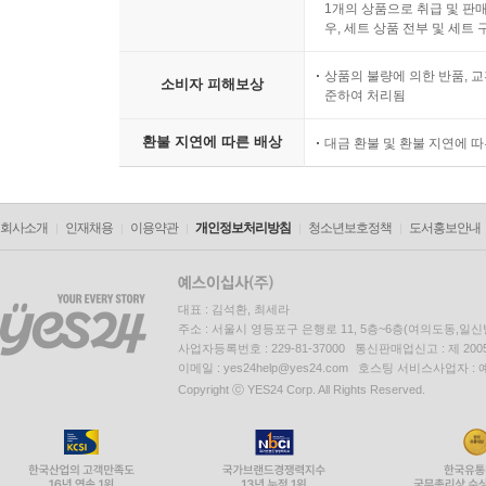
1개의 상품으로 취급 및 판매
우, 세트 상품 전부 및 세트
상품의 불량에 의한 반품, 교
소비자 피해보상
준하여 처리됨
환불 지연에 따른 배상
대금 환불 및 환불 지연에 
회사소개
인재채용
이용약관
개인정보처리방침
청소년보호정책
도서홍보안내
대표 : 김석환, 최세라
주소 : 서울시 영등포구 은행로 11, 5층~6층(여의도동,일신
사업자등록번호 : 229-81-37000 통신판매업신고 : 제 200
이메일 : yes24help@yes24.com 호스팅 서비스사업자 :
Copyright ⓒ YES24 Corp. All Rights Reserved.