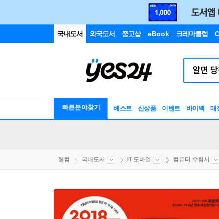
국내도서
외국도서
중고샵
eBook
크레마클럽
C
빠른분야찾기
베스트
신상품
이벤트
바이백
매
웰컴
국내도서
IT 모바일
컴퓨터 수험서