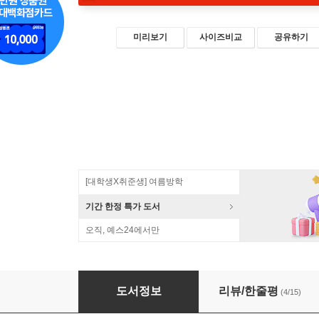
미리보기
사이즈비교
공유하기
[대학생X취준생] 여름방학
기간 한정 특가 도서
오직, 예스24에서만
2018 시나공 컴퓨터활용능력 2급 필기
도서정보
리뷰/한줄평
(4/15)