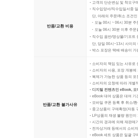
고객의 단순변심 및 착오구
직수입양서/직수입일서중 일
단, 아래의 주문/취소 조건인
오늘 00시 ~ 06시 30분 
반품/교환 비용
오늘 06시 30분 이후 주문
직수입 음반/영상물/기프트 
단, 당일 00시~13시 사이
박스 포장은 택배 배송이 가
소비자의 책임 있는 사유로 
소비자의 사용, 포장 개봉에 
복제가 가능한 상품 등의 포장을 
소비자의 요청에 따라 개별
디지털 컨텐츠인 eBook, 
eBook 대여 상품은 대여 기
모바일 쿠폰 등록 후 취소/환
반품/교환 불가사유
중고상품이 구매확정(자동 
LP상품의 재생 불량 원인이 기
시간의 경과에 의해 재판매가
전자상거래 등에서의 소비자
eBook 세트 상품은 일괄 