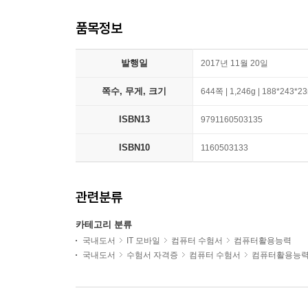
품목정보
발행일
2017년 11월 20일
쪽수, 무게, 크기
644쪽 | 1,246g | 188*243*
ISBN13
9791160503135
ISBN10
1160503133
관련분류
카테고리 분류
국내도서
IT 모바일
컴퓨터 수험서
컴퓨터활용능력
국내도서
수험서 자격증
컴퓨터 수험서
컴퓨터활용능