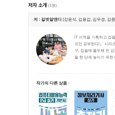
저자 소개
(1명)
저 :
길벗알앤디
(강윤석, 김용갑, 김우경, 김종
IT 서적을 기획하고 집
것만 공부한다!』 시리즈
구, 집필에 몰두해 온 
을 한 단계 높이기 위한
작가의 다른 상품