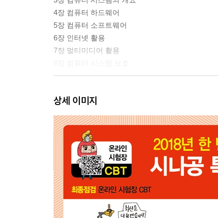
4장 컴퓨터 하드웨어
5장 컴퓨터 소프트웨어
6장 인터넷 활용
7장 멀티미디어 활용
8장 컴퓨터 시스템 보호
[2과목] 스프레드시트 일반
상세 이미지
1장 입력 및 편집
2장 수식 활용
3장 차트 작성
4장 출력
5장 데이터 관리
6장 데이터 분석
7장 매크로
[부록]
기출문제 따라잡기 정답