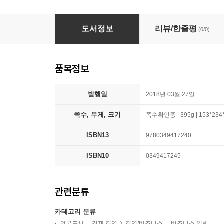
Unscaled
도서정보
리뷰/한줄평
(0/0)
품목정보
발행일
2018년 03월 27일
쪽수, 무게, 크기
쪽수확인중 | 395g | 153*23
ISBN13
9780349417240
ISBN10
0349417245
관련분류
카테고리 분류
외국도서
경제 경영
경영/비즈니스
비즈니스 일반