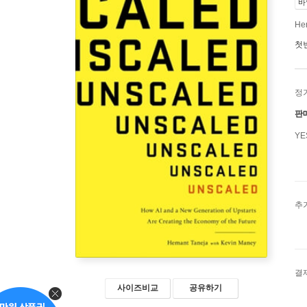
바
He
첫
정
판
Y
추
결
사이즈비교
공유하기