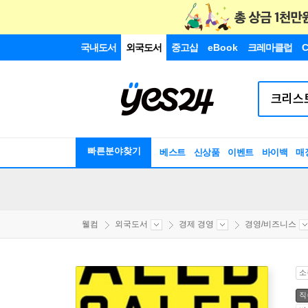
국내도서
외국도서
중고샵
eBook
크레마클럽
C
빠른분야찾기
베스트
신상품
이벤트
바이백
매
웰컴
외국도서
경제 경영
경영/비즈니스
소
직