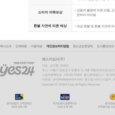
상품의 불량에 의한 반품, 교
소비자 피해보상
준하여 처리됨
환불 지연에 따른 배상
대금 환불 및 환불 지연에 
회사소개
인재채용
이용약관
개인정보처리방침
청소년보호정책
도서홍보안내
대표 : 김석환, 최세라
주소 : 서울시 영등포구 은행로 11, 5층~6층(여의도동,일신
사업자등록번호 : 229-81-37000 통신판매업신고 : 제 200
이메일 : yes24help@yes24.com 호스팅 서비스사업자 :
Copyright ⓒ YES24 Corp. All Rights Reserved.