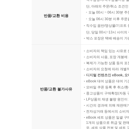
단, 아래의 주문/취소 조건인
오늘 00시 ~ 06시 30분 
반품/교환 비용
오늘 06시 30분 이후 주문
직수입 음반/영상물/기프트 
단, 당일 00시~13시 사이
박스 포장은 택배 배송이 가
소비자의 책임 있는 사유로 
소비자의 사용, 포장 개봉에 
복제가 가능한 상품 등의 포장을 
소비자의 요청에 따라 개별
디지털 컨텐츠인 eBook, 
eBook 대여 상품은 대여 기
모바일 쿠폰 등록 후 취소/환
반품/교환 불가사유
중고상품이 구매확정(자동 
LP상품의 재생 불량 원인이 기
시간의 경과에 의해 재판매가
전자상거래 등에서의 소비자
eBook 세트 상품은 일괄 
1개의 상품으로 취급 및 판매
우, 세트 상품 전부 및 세트