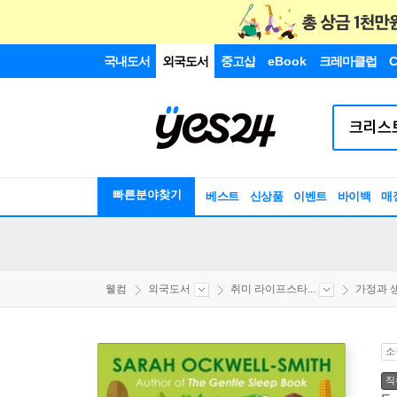
국내도서
외국도서
중고샵
eBook
크레마클럽
C
빠른분야찾기
베스트
신상품
이벤트
바이백
매
웰컴
외국도서
취미 라이프스타...
가정과 
소
직