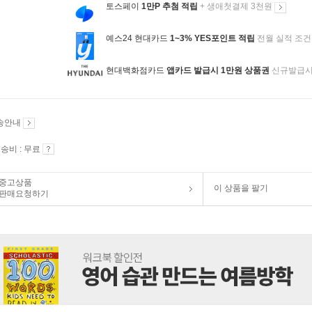
토스페이
1만P 추첨 적립
+ 생애첫결제 3천원
예스24 현대카드
1~3% YES포인트 적립
전월 실적 조건
현대백화점카드
앱카드 발급시 1만원 상품권
신규발급
송안내
송비 : 무료
중고상품
이 상품을 팔기
판매요청하기