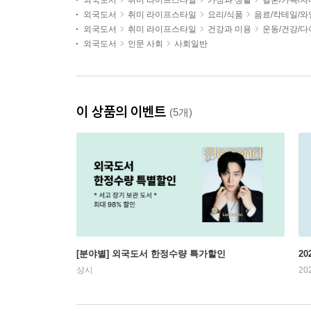
외국도서
취미 라이프스타일
가정과 생활
결혼/가족/자
외국도서
취미 라이프스타일
요리/식품
음료/칵테일/와
외국도서
취미 라이프스타일
건강과 미용
운동/건강/
외국도서
인문 사회
사회일반
이 상품의 이벤트
(5개)
[분야별] 외국도서 한정수량 특가할인
20
상시
20