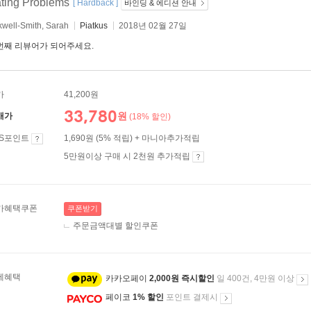
ting Problems
[ Hardback ]
바인딩 & 에디션 안내
well-Smith, Sarah
Piatkus
2018년 02월 27일
번째 리뷰어가 되어주세요.
가
41,200원
33,780
원
매가
(18% 할인)
ES포인트
1,690원 (5% 적립) + 마니아추가적립
5만원이상 구매 시 2천원 추가적립
가혜택쿠폰
쿠폰받기
주문금액대별 할인쿠폰
제혜택
카카오페이
2,000원 즉시할인
일 400건, 4만원 이상
페이코
1% 할인
포인트 결제시