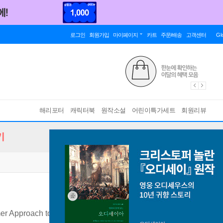
로그인
회원가입
마이페이지
카트
주문/배송
고객센터
Gl
해리포터
캐릭터북
원작소설
어린이특가세트
회원리뷰
기
mer Approach to Feeding Your Child and Solving Common