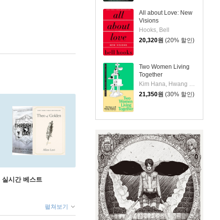
All about Love: New
Visions
Hooks, Bell
20,320
원
(20% 할인)
Two Women Living
Together
Kim Hana, Hwang Sunwoo/ Gene Png (YRN)
21,350
원
(30% 할인)
권 실시간 베스트
펼쳐보기