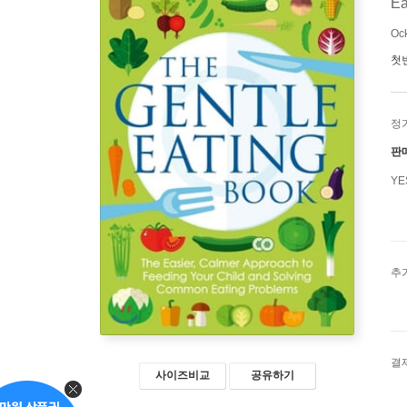
Ea
Ock
첫
정
판
Y
추
결
사이즈비교
공유하기