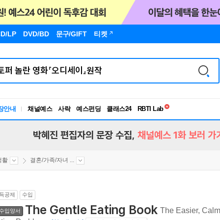
D/LP
DVD/BD
문구
/GIFT
티켓
독서유형검사
RBTI Lab
장안내
채널예스
사락
예스펀딩
클래스24
독서유형검사
박혜진 편집자의 문장 수집,
채널예스 1화 보러 가
생활
결혼/가족/자녀 ...
득공제
수입
The Gentle Eating Book
The Easier, Cal
수입양서