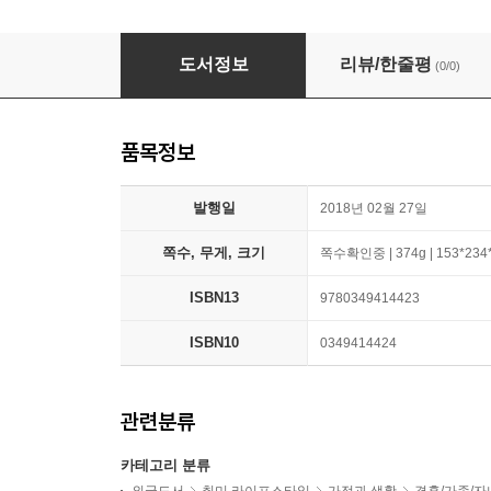
The Gentle Eating Book
도서정보
리뷰/한줄평
(0/0)
품목정보
발행일
2018년 02월 27일
쪽수, 무게, 크기
쪽수확인중 | 374g | 153*23
ISBN13
9780349414423
ISBN10
0349414424
관련분류
카테고리 분류