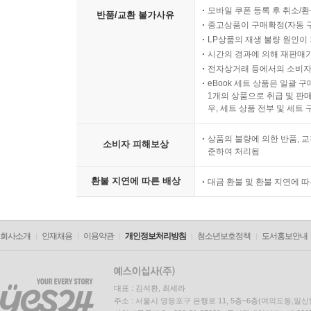
모바일 쿠폰 등록 후 취소/환
반품/교환 불가사유
중고상품이 구매확정(자동 
LP상품의 재생 불량 원인이 기
시간의 경과에 의해 재판매가
전자상거래 등에서의 소비자
eBook 세트 상품은 일괄 
1개의 상품으로 취급 및 판매
우, 세트 상품 전부 및 세트
상품의 불량에 의한 반품, 교
소비자 피해보상
준하여 처리됨
환불 지연에 따른 배상
대금 환불 및 환불 지연에 
회사소개
인재채용
이용약관
개인정보처리방침
청소년보호정책
도서홍보안내
대표 : 김석환, 최세라
주소 : 서울시 영등포구 은행로 11, 5층~6층(여의도동,일신