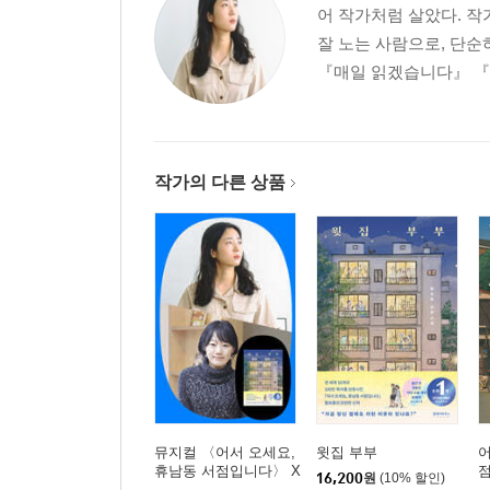
어 작가처럼 살았다. 작
잘 노는 사람으로, 단순
『매일 읽겠습니다』 『난
작가의 다른 상품
뮤지컬 〈어서 오세요,
윗집 부부
어
휴남동 서점입니다〉 X
점
16,200
원
(10% 할인)
『윗집 부부』 황보름