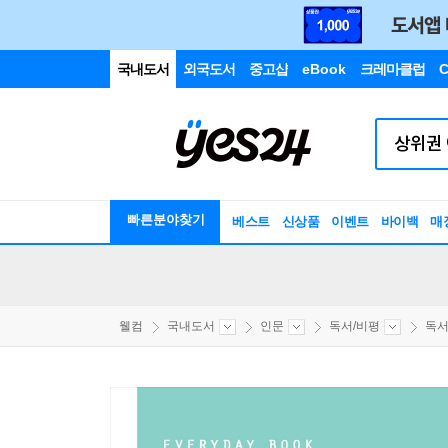
국내도서
외국도서
중고샵
eBook
크레마클럽
C
빠른분야찾기
베스트
신상품
이벤트
바이백
매
웰컴
국내도서
인문
독서/비평
독서