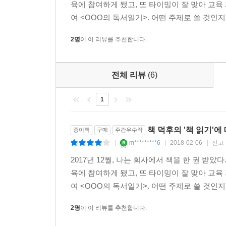
『매일 읽겠습니다』는 “책이, 당신의 하루하루가,
육에 참여하게 됐고, 또 타이밍이 잘 맞아 교육
싶어서 『안나 카레니나』를 함께 읽자고 부탁하고,
여 <OOO의 독서일기>. 어떤 주제로 쓸 것인지
20분에 맞추고 책에 완전히 몰두하고, 머리카락을
2명
이 이 리뷰를 추천합니다.
저자의 이야기가 책을 읽는 작은 계기가 되기를 바란
죽을 때까지 독자로 살고 싶다”(341p.)고 말하는 
전체 리뷰
(6)
1
책 덕후의 '책 읽기'에
종이책
구매
주간우수작
m*********6
2018-02-06
신고
|
|
|
2017년 12월, 나는 회사에서 책을 한 권 받았
육에 참여하게 됐고, 또 타이밍이 잘 맞아 교육
여 <OOO의 독서일기>. 어떤 주제로 쓸 것인지
2명
이 이 리뷰를 추천합니다.