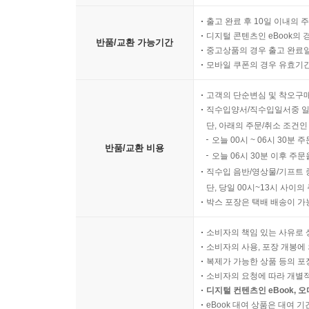
출고 완료 후 10일 이내의 
디지털 콘텐츠인 eBook의 
반품/교환 가능기간
중고상품의 경우 출고 완료일
모바일 쿠폰의 경우 유효기간(
고객의 단순변심 및 착오구
직수입양서/직수입일서중 일
단, 아래의 주문/취소 조건인
오늘 00시 ~ 06시 30분 
반품/교환 비용
오늘 06시 30분 이후 주문
직수입 음반/영상물/기프트 
단, 당일 00시~13시 사이
박스 포장은 택배 배송이 가
소비자의 책임 있는 사유로 
소비자의 사용, 포장 개봉에 
복제가 가능한 상품 등의 포장을 
소비자의 요청에 따라 개별
디지털 컨텐츠인 eBook, 
eBook 대여 상품은 대여 기