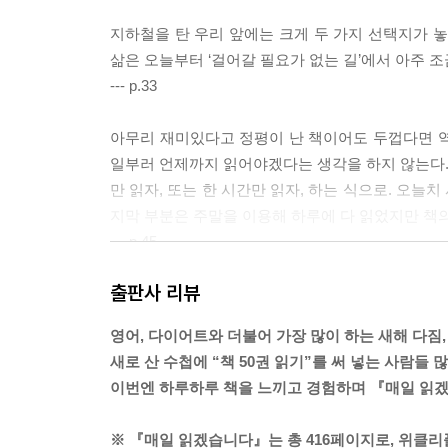
지하철을 탄 우리 앞에는 크게 두 가지 선택지가 놓
삶은 오늘부터 ‘걸어갈 필요가 없는 길’에서 아주 
--- p.33
아무리 재미있다고 정평이 난 책이어도 두껍다면 역시
일부러 언제까지 읽어야겠다는 생각을 하지 않는다. 
만 읽자, 또는 한 시간만 읽자, 하는 식으로. 오늘
지막 부분은 주말을 이용해 하루에 다 읽었지만 책의
--- p.45
출판사 리뷰
오늘만은 내 마음대로 세상 사람들을 가방 속 은밀한
들고 저자의 이야기에 귀를 기울이는 사람과, 그렇지 
영어, 다이어트와 더불어 가장 많이 하는 새해 다짐,
늘 나와 함께해 줄 책을 고르기 위해서.
새로 산 수첩에 “책 50권 읽기”를 써 넣는 사람들
--- p.57
이번엔 하루하루 책을 느끼고 경험하며 『매일 읽
지금껏 가장 많이 읽다 말다를 반복한 책은 움베르토
※ 『매일 읽겠습니다』는 총 416페이지로, 위클리플