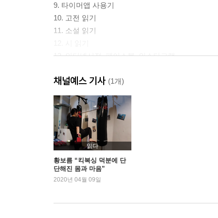
9. 타이머앱 사용기
10. 고전 읽기
11. 소설 읽기
12. 시 읽기
13. 인터넷서점, 페이스북, 인스타그램
14. 침대와 밤 그리고 조명
채널예스 기사
15. 좋아하는 작가가 있다는 것만으로
(1개)
16. 책과 술
17. 읽기 싫으면 그만 읽기
18. 책의 쓸모
19. 도서관의 책들
20. 문장 수집의 기쁨
읽다
21. 독서모임
황보름 “킥복싱 덕분에 단
단해진 몸과 마음”
22. 답을 찾기 위한 책 읽기
2020년 04월 09일
23. 전자책 읽기
24. 틈틈이 읽기
25. 천천히 읽기