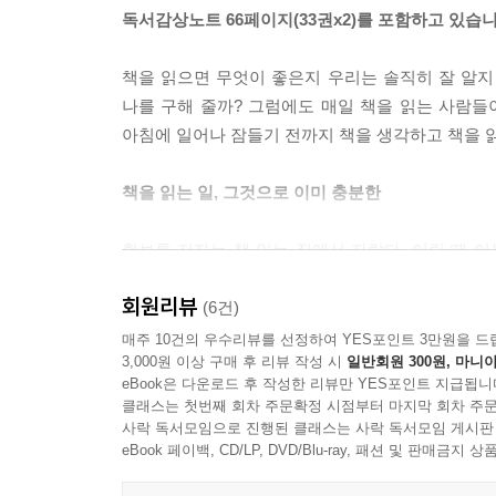
에 매번 압도당했다. 그럼에도 본문에 집중할라치
독서감상노트 66페이지(33권x2)를 포함하고 있습니
신의 아드송의 수기』라느니 『베네딕트 수도회의 성무
도 머리에도 쉬이 들어오지 않는 낯선 단어들의 조합에
책을 읽으면 무엇이 좋은지 우리는 솔직히 잘 알지
아 봐.” 그 뒤로는 읽지 않으려야 않을 수 없을 거라
나를 구해 줄까? 그럼에도 매일 책을 읽는 사람들
--- p.114
아침에 일어나 잠들기 전까지 책을 생각하고 책을 읽
나는 머리를 말리면서 책을 즐겨 읽는데 이 짧은 
책을 읽는 일, 그것으로 이미 충분한
가 살인죄 누명을 쓰고 재판정에 선 모습을 본 네흘
달린다. 179페이지에서 자신의 비열함을 자각한 그
황보름 저자는 책 읽는 집에서 자랐다. 어릴 때 이
운 바람을 맞으며 지켜본다. 어느새 머리카락은 다 말
대답했다. “100페이지만 참아 봐”라며 『장미의
그대로 재현된다. 책을 읽기 시작한 이후로 나는 이
회원리뷰
저자의 ‘한때 이상형’이 되었고, 『월든』은 인생 책
(6건)
다닌 대기업 직장을 그만두고 싶다고 말했을 때 부
--- p.161
매주 10건의 우수리뷰를 선정하여 YES포인트 3만원을 드
3,000원 이상 구매 후 리뷰 작성 시
일반회원 300원, 마니아
eBook은 다운로드 후 작성한 리뷰만 YES포인트 지급됩니
(245p.) “얼마 전에 책을 읽었는데 그 책에서 
클래스는 첫번째 회차 주문확정 시점부터 마지막 회차 주문
거래. 너는 이제 겨우 첫 직장을 그만둘 뿐이니까 괜찮
사락 독서모임으로 진행된 클래스는 사락 독서모임 게시판
eBook 페이백, CD/LP, DVD/Blu-ray, 패션 및 판매금
이후 저자에게는 평생 하고 싶을 일을 찾아 방황하