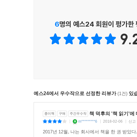
원하는지, 무엇을 해야 하는지 모르는 채로 보내는 
(134p.) 나이가 들어가면서 안정은커녕 더 방황만
6
명의 예스24 회원이 평가한
법이니까.”
9.
(105p.) “비록 지금은 서글픈 개인으로 살아가고
풍자극』이 내게 건네준 메시지다. 이 소설을 읽
안심했다. 나락 어디쯤에 서 있더라도 그 옆에 농담
황보름 저자의 일상에 책이 미치는 영향이 작다고 할
예스24에서 우수작으로 선정한 리뷰가
(1건)
있습
책이, 당신의 하루하루가,
당신이 가고자 했던 곳으로 당신을 데려다 주기를
책 덕후의 '책 읽기'에
종이책
구매
주간우수작
m*********6
2018-02-06
신고
|
|
|
『매일 읽겠습니다』는 읽는 일로 이미 족한 ‘책과 
독서감상 노트를 함께 수록했다. 새해에 다짐하는 “
2017년 12월, 나는 회사에서 책을 한 권 받았