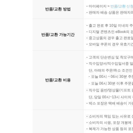
마이페이지 >
반품/교환 신청
반품/교환 방법
판매자 배송 상품은 판매자와
출고 완료 후 10일 이내의 
디지털 콘텐츠인 eBook의 
반품/교환 가능기간
중고상품의 경우 출고 완료일
모바일 쿠폰의 경우 유효기간(
고객의 단순변심 및 착오구
직수입양서/직수입일서중 일
단, 아래의 주문/취소 조건인
오늘 00시 ~ 06시 30분 
반품/교환 비용
오늘 06시 30분 이후 주문
직수입 음반/영상물/기프트 
단, 당일 00시~13시 사이
박스 포장은 택배 배송이 가
소비자의 책임 있는 사유로 
소비자의 사용, 포장 개봉에 
복제가 가능한 상품 등의 포장을 