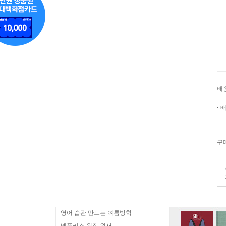
배
배
구
영어 습관 만드는 여름방학