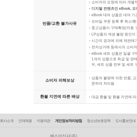
소비자의 요청에 따라 개별
디지털 컨텐츠인 eBook, 
eBook 대여 상품은 대여 기
모바일 쿠폰 등록 후 취소/환
반품/교환 불가사유
중고상품이 구매확정(자동 
LP상품의 재생 불량 원인이 기
시간의 경과에 의해 재판매가
전자상거래 등에서의 소비자
eBook 세트 상품은 일괄 
1개의 상품으로 취급 및 판매
우, 세트 상품 전부 및 세트
상품의 불량에 의한 반품, 교
소비자 피해보상
준하여 처리됨
환불 지연에 따른 배상
대금 환불 및 환불 지연에 
회사소개
인재채용
이용약관
개인정보처리방침
청소년보호정책
도서홍보안내