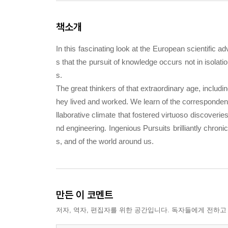
책소개
In this fascinating look at the European scientific 
s that the pursuit of knowledge occurs not in isolati
s.
The great thinkers of that extraordinary age, inclu
hey lived and worked. We learn of the corresponden
llaborative climate that fostered virtuoso discoveri
nd engineering. Ingenious Pursuits brilliantly chroni
s, and of the world around us.
만든 이 코멘트
저자, 역자, 편집자를 위한 공간입니다. 독자들에게 전하고