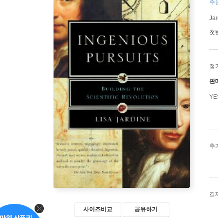
주
Jar
첫
정
판
Y
추
결
사이즈비교
공유하기