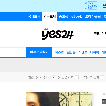
국내도서
외국도서
중고샵
eBook
크레마클럽
C
빠른분야찾기
베스트
신상품
이벤트
바이백
매
웰컴
외국도서
인문 사회
역사와 문화
소
직