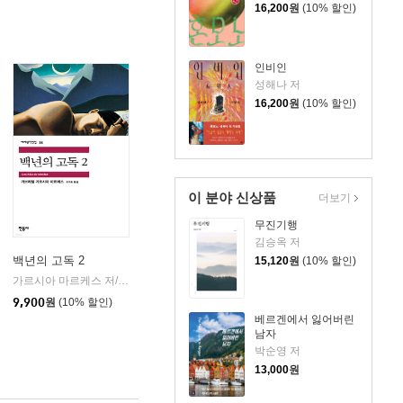
16,200
원
(10% 할인)
인비인
성해나 저
16,200
원
(10% 할인)
이 분야 신상품
더보기
무진기행
김승옥 저
백년의 고독 2
15,120
원
(10% 할인)
가르시아 마르케스 저/조구호 역
민음사
|
9,900
원
(10% 할인)
베르겐에서 잃어버린
남자
박순영 저
13,000
원