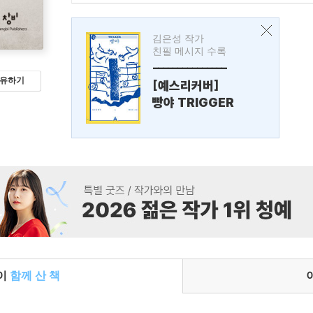
김은성 작가
친필 메시지 수록
---------------
유하기
[예스리커버]
빵야 TRIGGER
들이
함께 산 책