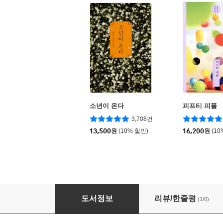
소년이 온다
피프티 피플
3,708건
13,500
원
(10% 할인)
16,200
원
(10
봄비 내리는 날
도서정보
리뷰/한줄평
(1/0)