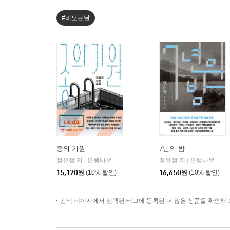
#비오는날
종의 기원
7년의 밤
정유정 저
은행나무
정유정 저
은행나무
|
|
15,120
원
(10% 할인)
16,650
원
(10% 할인)
검색 페이지에서 선택된 태그에 등록된 더 많은 상품을 확인해 