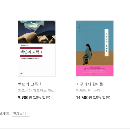
백년의 고독 1
지구에서 한아뿐
가르시아 마르케스 저/조구호 역
민음사
정세랑 저
난다
|
|
9,900
원
(10% 할인)
14,400
원
(10% 할인)
보세요.
전체보기