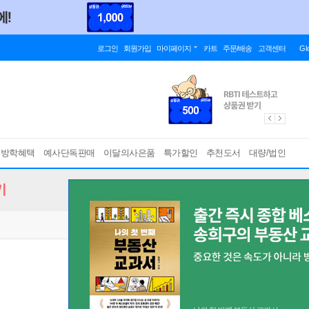
로그인
회원가입
마이페이지
카트
주문/배송
고객센터
Gl
름방학혜택
예사단독판매
이달의사은품
특가할인
추천도서
대량/법인
기