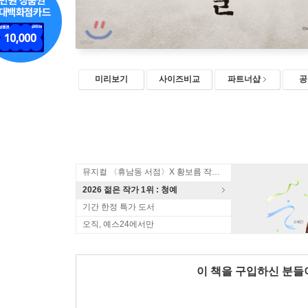
미리보기
사이즈비교
파트너샵
공
뮤지컬 〈휴남동 서점〉X 황보름 작가 북토크
2026 젊은 작가 1위 : 청예
기간 한정 특가 도서
오직, 예스24에서만
이 책을 구입하신 분