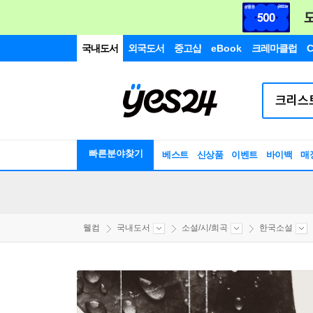
국내도서
외국도서
중고샵
eBook
크레마클럽
C
빠른분야찾기
베스트
신상품
이벤트
바이백
매
웰컴
국내도서
소설/시/희곡
한국소설