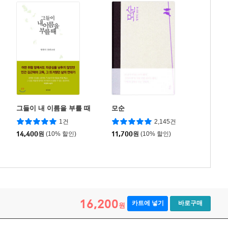
그들이 내 이름을 부를 때
모순
1건
2,145건
14,400
원
(10% 할인)
11,700
원
(10% 할인)
16,200
카트에 넣기
바로구매
원