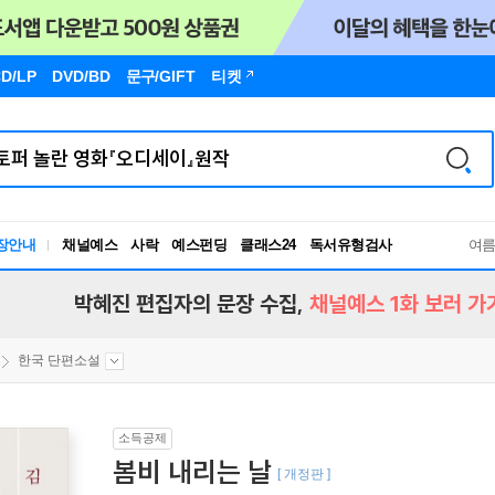
D/LP
DVD/BD
문구
/GIFT
티켓
장안내
채널예스
사락
예스펀딩
클래스24
독서유형검사
여
RBTI Lab
독서유형검사
박혜진 편집자의 문장 수집,
채널예스 1화 보러 가
한국 단편소설
소득공제
봄비 내리는 날
[ 개정판 ]