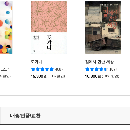
도가니
길에서 만난 세상
121건
468건
10건
% 할인)
15,300
원
(10% 할인)
10,800
원
(10% 할인)
배송/반품/교환