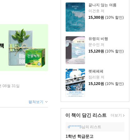
끝나지 않는 여름
이건호 저
15,300
원
(10% 할인)
유령의 비행
문수인 저
15,120
원
(10% 할인)
펫페페페
짐리원 저
15,120
원
(10% 할인)
년 08월 31일
펼쳐보기
이 책이 담긴
리스트
더보기
d******5
님의 리스트
1학년 학급문고