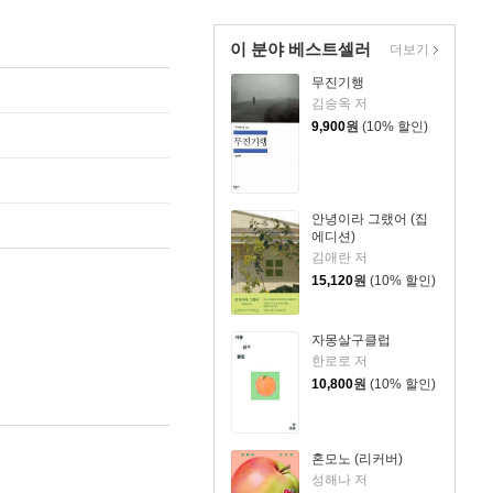
이 분야 베스트셀러
더보기
무진기행
김승옥 저
9,900
원
(10% 할인)
안녕이라 그랬어 (집
에디션)
김애란 저
15,120
원
(10% 할인)
자몽살구클럽
한로로 저
10,800
원
(10% 할인)
혼모노 (리커버)
성해나 저