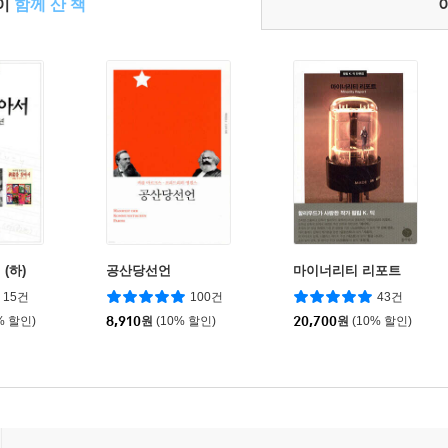
들이
함께 산 책
(하)
공산당선언
마이너리티 리포트
15건
100건
43건
% 할인)
8,910
원
(10% 할인)
20,700
원
(10% 할인)