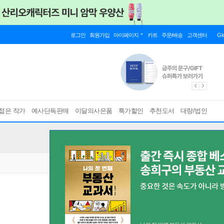
로그인
회원가입
마이페이지
카트
주문/배송
고객센터
Gl
젊은 작가
예사단독판매
이달의사은품
특가할인
추천도서
대량/법인