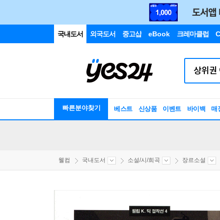
국내도서
외국도서
중고샵
eBook
크레마클럽
C
빠른분야찾기
베스트
신상품
이벤트
바이백
매
웰컴
국내도서
소설/시/희곡
장르소설