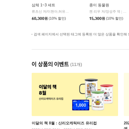
삼체 1~3 세트
종이 동물원
류츠신 저/이현아,허유영 공역
자음과모음
켄 리우 저/장성주 역
황
|
|
60,300
원
(10% 할인)
15,300
원
(10% 할인)
검색 페이지에서 선택된 태그에 등록된 더 많은 상품을 확인해 
이 상품의 이벤트
(11개)
이달의 책 8월 : 산리오캐릭터즈 유리컵
2
예