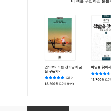
이 책을 구입하신 분
안드로이드는 전기양의 꿈
비명을 찾아서 
을 꾸는가?
136건
11,700
원
(10
16,200
원
(10% 할인)
높은 성의 사내