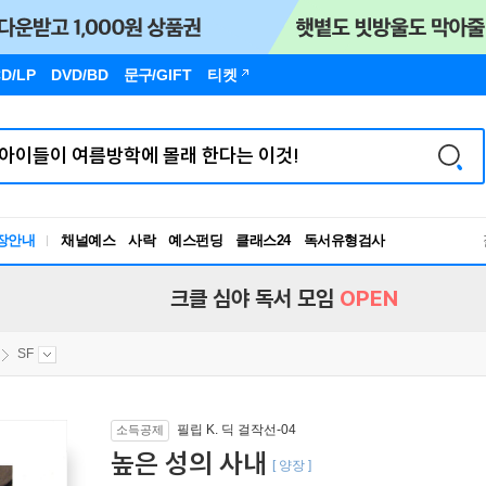
D/LP
DVD/BD
문구
/GIFT
티켓
장안내
채널예스
사락
예스펀딩
클래스24
독서유형검사
RBTI Lab
독서유형검사
크클 심야 독서 모임
OPEN
SF
필립 K. 딕 걸작선-04
소득공제
높은 성의 사내
[ 양장 ]