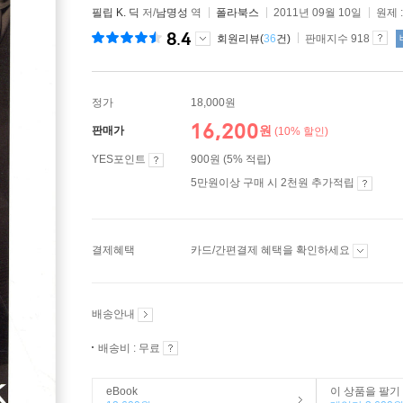
필립 K. 딕
저/
남명성
역
폴라북스
2011년 09월 10일
원제 
8.4
회원리뷰(
36
건)
판매지수 918
정가
18,000원
16,200
원
판매가
(10% 할인)
YES포인트
900원 (5% 적립)
5만원이상 구매 시 2천원 추가적립
결제혜택
카드/간편결제 혜택을 확인하세요
배송안내
배송비 : 무료
eBook
이 상품을 팔기