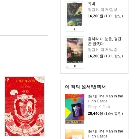
유빅
필립 K. 딕 저/김상훈 역
16,200
원
(10% 할인)
흘러라 내 눈물, 경관
은 말했다
필립 K. 딕 저/박중서 역
16,200
원
(10% 할인)
이 책의 원서/번역서
[원서] The Man in the
High Castle
Philip K. Dick
20,440
원
(18% 할인)
[원서] The Man in the
High Castle