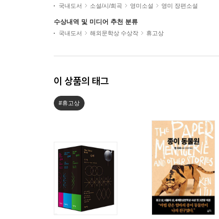
국내도서
소설/시/희곡
영미소설
영미 장편소설
수상내역 및 미디어 추천 분류
국내도서
해외문학상 수상작
휴고상
이 상품의 태그
#휴고상