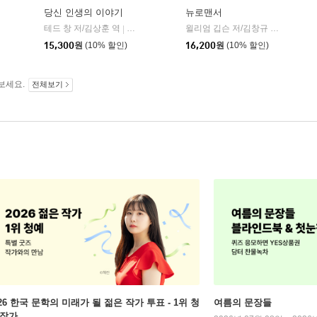
당신 인생의 이야기
뉴로맨서
금가지
테드 창 저/김상훈 역
엘리
윌리엄 깁슨 저/김창규 역
황금가
|
|
15,300
원
(10% 할인)
16,200
원
(10% 할인)
보세요.
전체보기
026 한국 문학의 미래가 될 젊은 작가 투표 - 1위 청
여름의 문장들
 작가