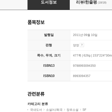
도서정보
리뷰/한줄평
(18/18)
품목정보
발행일
2011년 09월 10일
판형
양장
쪽수, 무게, 크기
477쪽 | 626g | 153*224*30
ISBN13
9788993094350
ISBN10
8993094357
관련분류
카테고리 분류
국내도서
소설/시/희곡
장르소설
SF