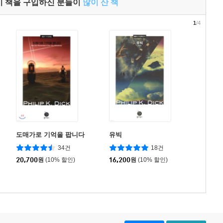
이 책을 구입하신 분들이
많이 산 책
1
/4
도매가로 기억을 팝니다
유빅
34건
18건
20,700
원
(10% 할인)
16,200
원
(10% 할인)