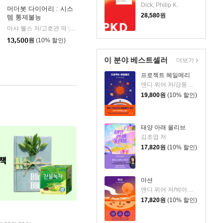
Dick, Philip K.
머더봇 다이어리 : 시스
28,580
원
템 통제불능
지
마샤 웰스 저/고호관 역
알마
|
13,500
원
(10% 할인)
이 분야 베스트셀러
더보기
프로젝트 헤일메리
앤디 위어 저/강동혁 역
19,800
원
(10% 할인)
태양 아래 올리브
김초엽 저
17,820
원
(10% 할인)
마션
앤디 위어 저/박아람 역
17,820
원
(10% 할인)