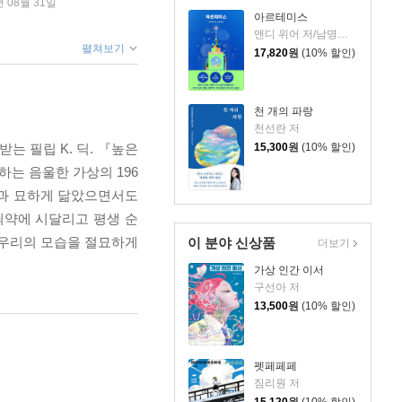
년 08월 31일
아르테미스
앤디 위어 저/남명성 역
펼쳐보기
17,820
원
(10% 할인)
천 개의 파랑
천선란 저
 필립 K. 딕. 『높은
15,300
원
(10% 할인)
는 음울한 가상의 196
실과 묘하게 닮았으면서도
쇠약에 시달리고 평생 순
 우리의 모습을 절묘하게
이 분야 신상품
더보기
가상 인간 이서
구선아 저
13,500
원
(10% 할인)
펫페페페
짐리원 저