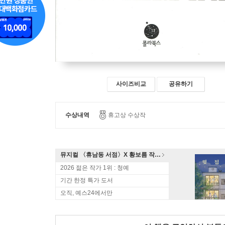
사이즈비교
공유하기
수상내역
휴고상 수상작
뮤지컬 〈휴남동 서점〉X 황보름 작가 북토크
2026 젊은 작가 1위 : 청예
기간 한정 특가 도서
오직, 예스24에서만