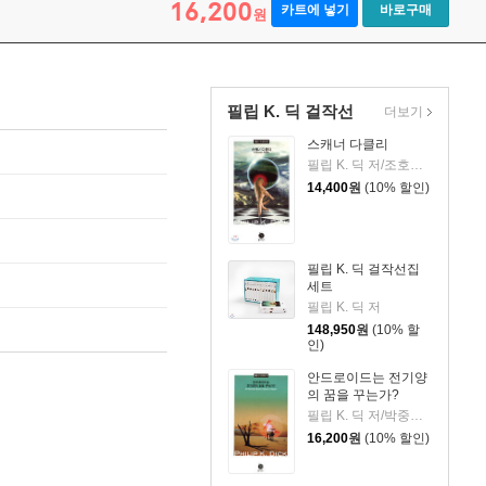
16,200
카트에 넣기
바로구매
원
필립 K. 딕 걸작선
더보기
스캐너 다클리
필립 K. 딕 저/조호근 역
14,400
원
(10% 할인)
필립 K. 딕 걸작선집
세트
필립 K. 딕 저
148,950
원
(10% 할
인)
안드로이드는 전기양
의 꿈을 꾸는가?
필립 K. 딕 저/박중서 역
16,200
원
(10% 할인)