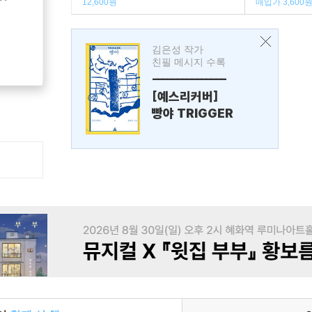
12,600원
매입가 3,600
김은성 작가
친필 메시지 수록
---------------
[예스리커버]
빵야 TRIGGER