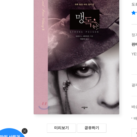
도
정
판
Y
결
배
배
미리보기
공유하기