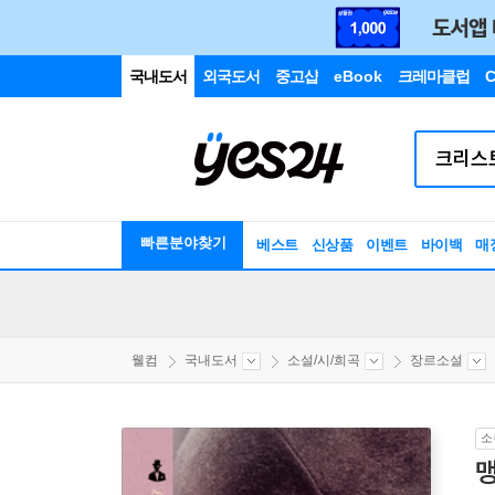
국내도서
외국도서
중고샵
eBook
크레마클럽
C
빠른분야찾기
베스트
신상품
이벤트
바이백
매
웰컴
국내도서
소설/시/희곡
장르소설
소