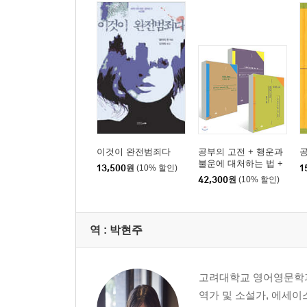
이것이 완전범죄다
공부의 고전 + 행운과
불운에 대처하는 법 +
13,500
원
(10% 할인)
1
마음의 평온을 얻는 법
42,300
원
(10% 할인)
세트
역 :
박현주
고려대학교 영어영문학과
역가 및 소설가, 에세이