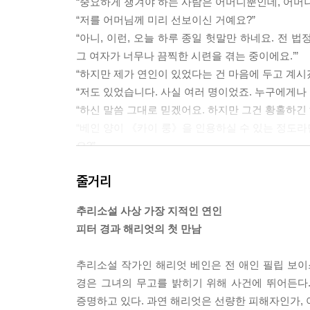
“중요하게 챙겨야 하는 사람은 어머니뿐인데, 어머
“저를 어머님께 미리 선보이신 거예요?”
“아니, 이런, 오늘 하루 종일 헛말만 하네요. 전 
그 여자가 너무나 끔찍한 시련을 겪는 중이에요.’”
“하지만 제가 연인이 있었다는 건 마음에 두고 계시
“저도 있었습니다. 사실 여러 명이었죠. 누구에게나
“하신 말씀 그대로 믿겠어요. 하지만 그건 황홀하긴
“베인 양이 《카이 룽》을 인용하실 수 있는 정도라
요?”
“그런 적 없어요.”
줄거리
“그럼 다행입니다. 사소한 변화는 받아들이겠습니
기꺼이 할 수 있습니다.”
추리소설 사상 가장 지적인 연인
“그러지 마세요. 딱히 뭘 바꾸시지 마세요.”
피터 경과 해리엇의 첫 만남
“진심이십니까? 그 말이 제가 무슨 수를 써도 별 
생각해봐주세요. 서두르실 건 없습니다. 다만 천금
추리소설 작가인 해리엇 베인은 전 애인 필립 보이
할 것도 아니고요. 다만 전 무슨 일이 있어도 이 사
경은 그녀의 무고를 밝히기 위해 사건에 뛰어든다
“정말 좋은 분이시네요…….”
증명하고 있다. 과연 해리엇은 선량한 피해자인가,
“아니, 그런 게 아닙니다. 제 취미거든요, 청혼이 아니