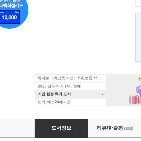
뮤지컬 〈휴남동 서점〉X 황보름 작가 북토크
2026 젊은 작가 1위 : 청예
기간 한정 특가 도서
오직, 예스24에서만
맹독
도서정보
리뷰/한줄평
(30/3)