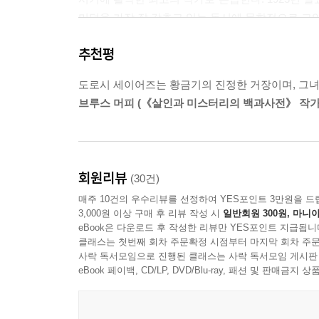
미덕을 가장 잘 갖추고 있는 동시에 문학적으로 고양
추천평
세이어즈는 ‘독자에게 중요한 단서를 숨기지 말아
철학을 추리소설에 적용한 ‘영국 탐정소설 작가 클럽(Th
도로시 세이어즈는 황금기의 진정한 거장이며, 그녀
이러한 규칙이 확립된 시기에 발표되었다. 실제 사
브루스 머피 (《살인과 미스터리의 백과사전》 작가
어떻게 독을 주입했는지 그 수법을 밝혀내고 증거
양상을 따른 것이다.
세이어즈는 대중소설가로서 자신의 작품이 문학적인
회원리뷰
(30건)
영국 문화사에 큰 영향을 끼쳤으며 피터 윔지 경은
매주 10건의 우수리뷰를 선정하여 YES포인트 3만원을 드
의식과 인생의 희극을 담는 플롯의 구현은 다른
3,000원 이상 구매 후 리뷰 작성 시
일반회원 300원, 마니아
1970년대까지 활동했던 애거서 크리스티였으며,
eBook은 다운로드 후 작성한 리뷰만 YES포인트 지급됩니
연구에 매진하지 않았다면 아마 ‘범죄의 여왕’이라
클래스는 첫번째 회차 주문확정 시점부터 마지막 회차 주문
사락 독서모임으로 진행된 클래스는 사락 독서모임 게시판
eBook 페이백, CD/LP, DVD/Blu-ray, 패션 및 판매금
독설과 로맨스,
기묘하게도 잘 어울리는 두 극단적 요소의 조합