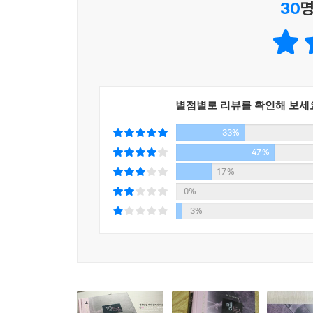
30
명
1930년에 발표된 《맹독(Strong Poison)》
목격할 수 있다. 평생 독신으로 살 것 같은 피터 
사건에 뛰어든다. 독살과 로맨스라는 이 극단적 
소재가 안정적으로 자리 잡은 시리즈 주인공의 인
《맹독》이 갖는 또 하나의 중요성은 해리엇 베인의
별점별로 리뷰를 확인해 보세
작가 자신의 분신으로, 베인은 세이어즈와 마찬
33%
베인의 보헤미안적 관계는 작가의 경험이 투영된
47%
인물로 표현된다. 그러나 후속작에서 베인은 수사
17%
시리즈를 기다리는 독자에게 새로운 즐거움이 될 것
0%
3%
또한 《맹독》에는 작가의 여성주의 관점이 명확히 
자신보다 지위가 낮은 남자와의 결혼을 두려워하지
사회에서는 잉여로 분류되는 ‘여성’이라는 계급에
의해 여성의 계층과 소속이 분류되는 사회에서 작가
도로시 세이어즈는 진정한 최고이다. ---시카고 데