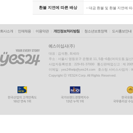
환불 지연에 따른 배상
대금 환불 및 환불 지연에 
회사소개
인재채용
이용약관
개인정보처리방침
청소년보호정책
도서홍보안내
대표 : 김석환, 최세라
주소 : 서울시 영등포구 은행로 11, 5층~6층(여의도동,일신
사업자등록번호 : 229-81-37000 통신판매업신고 : 제 200
이메일 : yes24help@yes24.com 호스팅 서비스사업자 :
Copyright ⓒ YES24 Corp. All Rights Reserved.