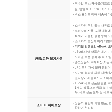
직수입 음반/영상물/기프트 
단, 당일 00시~13시 사이
박스 포장은 택배 배송이 가
소비자의 책임 있는 사유로 
소비자의 사용, 포장 개봉에 
복제가 가능한 상품 등의 포장을 
소비자의 요청에 따라 개별
디지털 컨텐츠인 eBook, 
eBook 대여 상품은 대여 기
모바일 쿠폰 등록 후 취소/환
반품/교환 불가사유
중고상품이 구매확정(자동 
LP상품의 재생 불량 원인이 기
시간의 경과에 의해 재판매가
전자상거래 등에서의 소비자
eBook 세트 상품은 일괄 
1개의 상품으로 취급 및 판매
우, 세트 상품 전부 및 세트
상품의 불량에 의한 반품, 교
소비자 피해보상
준하여 처리됨