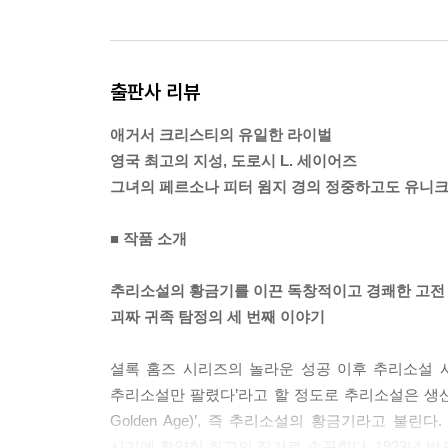
“문지기에게 언제든지 당신을 들여보내라고 일러두죠.
---본문 중에서
출판사 리뷰
애거서 크리스티의 유일한 라이벌
영국 최고의 지성, 도로시 L. 세이어즈
그녀의 페르소나 피터 윔지 경의 정중하고도 유니
■ 작품 소개
추리소설의 황금기를 이끈 독창적이고 경쾌한 고전
괴짜 귀족 탐정의 세 번째 이야기
셜록 홈즈 시리즈의 놀라운 성공 이후 추리소설 
추리소설만 팔렸다’라고 할 정도로 추리소설은 생산과
Golden Age)’, 즉 추리소설의 황금기라고 불
시기에 활약한 최고의 작가로 손꼽힌다. 1923년 발