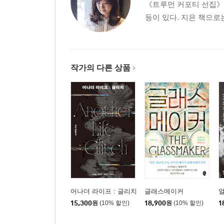
《트루먼 커포티 선집》(
등이 있다. 지은 책으로
작가의 다른 상품
어나더 라이프 : 글리치
글래스메이커
15,300
원
(10% 할인)
18,900
원
(10% 할인)
1