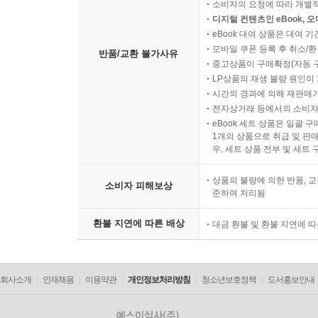
소비자의 요청에 따라 개별
디지털 컨텐츠인 eBook, 
eBook 대여 상품은 대여 기
모바일 쿠폰 등록 후 취소/환
반품/교환 불가사유
중고상품이 구매확정(자동 
LP상품의 재생 불량 원인이 기
시간의 경과에 의해 재판매가
전자상거래 등에서의 소비자
eBook 세트 상품은 일괄 
1개의 상품으로 취급 및 판매
우, 세트 상품 전부 및 세트
상품의 불량에 의한 반품, 교
소비자 피해보상
준하여 처리됨
환불 지연에 따른 배상
대금 환불 및 환불 지연에 
회사소개
인재채용
이용약관
개인정보처리방침
청소년보호정책
도서홍보안내