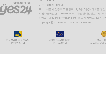
대표 : 김석환, 최세라
주소 : 서울시 영등포구 은행로 11, 5층~6층(여의도동,일신
사업자등록번호 : 229-81-37000 통신판매업신고 : 제 200
이메일 : yes24help@yes24.com 호스팅 서비스사업자 :
Copyright ⓒ YES24 Corp. All Rights Reserved.