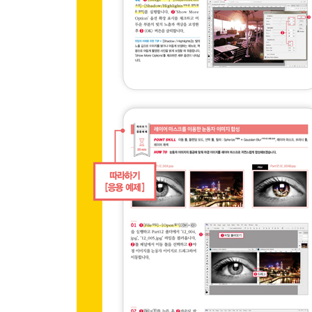
CHAPTER 1 이미지의 색상과 명도 보정하기
기본 예제 Brightness/Contrast를 이용한 명도 보정
기본 예제 Levels를 이용한 선명도 보정
기본 예제 Hue/Saturation을 이용한 듀오톤 보정
기본 예제 Color Balance를 이용한 색상 균형 보정
CHAPTER 2 이미지의 색상 세밀하게 보정하기
기본 예제 Black & White를 이용한 흑백 이미지의
기본 예제 Photo Filter를 이용한 색상 필터 보정
기본 예제 Selective Color를 이용한 선택한 색상만
기본 예제 Shadow / Highlights를 이용한 빛의 노출
기본 예제 HDR Toning을 이용한 HDR 효과를 내는
CHAPTER 3 이미지를 색다르게 보정하기
기본 예제 Invert를 이용한 반대색으로 보정
기본 예제 Posterize를 이용한 단순한 색상으로 보
기본 예제 Threshold를 이용한 판화 보정
기본 예제 Gradient Map을 이용한 그레이디언트 
CHAPTER 4 이미지를 빠르게 보정하기
기본 예제 Equalize를 이용한 균일한 명도 보정