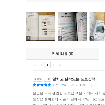
8
4
3
전체 리뷰
(8)
1
알차고 실속있는 포토샵책
종이책
구매
p******w
2017-11-24
신고
|
|
|
본인은 국내 왠만한 포토샵 책은 거의다 사서 
토샵을 좋아한다.기존 버전에서 17년 버전으로