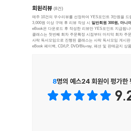
복잡하고 어려운 메뉴를 모두 익히느라 시간을 낭비하
회원리뷰
것입니다.
(8건)
매주 10건의 우수리뷰를 선정하여 YES포인트 3만원을 드
3,000원 이상 구매 후 리뷰 작성 시
일반회원 300원, 마니아
eBook은 다운로드 후 작성한 리뷰만 YES포인트 지급됩니
클래스는 첫번째 회차 주문확정 시점부터 마지막 회차 주문
사락 독서모임으로 진행된 클래스는 사락 독서모임 게시판
eBook 페이백, CD/LP, DVD/Blu-ray, 패션 및 판매금
8
명의 예스24 회원이 평가한
9.