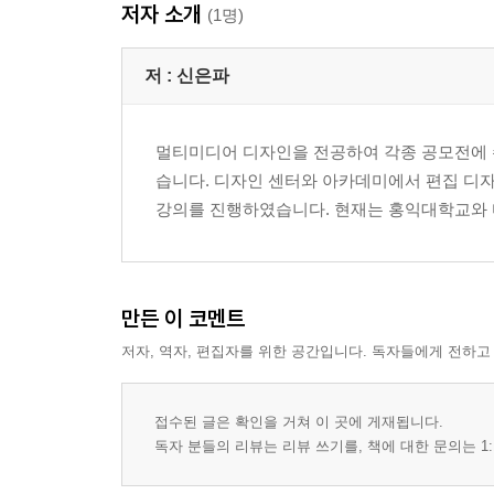
기본 예제 텍스트 뒤틀기 기능을 이용한 문자 형태 
저자 소개
(1명)
CHAPTER 3 Typekit를 이용한 꼴 추가와 문자를
기본 예제 레이어 스타일을 이용한 패턴 문자 만들
저 :
신은파
응용 예제 레이어 스타일을 이용한 초콜릿 문자 만
응용 예제 클리핑 마스크를 이용한 이미지 문자 만
응용 예제 레이어 마스크를 이용한 도장 문자 만들
멀티미디어 디자인을 전공하여 각종 공모전에 수
Specia Tip 문자를 자유롭게 다루기 위한 문자 속
습니다. 디자인 센터와 아카데미에서 편집 디자
강의를 진행하였습니다. 현재는 홍익대학교와 
PART 14 포토샵의 작업 시간을 단축하자
액션
CHAPTER 1 액션을 이용해 반복 작업 실행하기 - 
만든 이 코멘트
기본 예제 액션을 이용한 여러 장의 이미지 크기 
저자, 역자, 편집자를 위한 공간입니다. 독자들에게 전하고
PART 15 포토샵에서 이미지를 움직여 보자
애니메이션
접수된 글은 확인을 거쳐 이 곳에 게재됩니다.
CHAPTER 1 프레임 애니메이션을 이용한 GIF 만
독자 분들의 리뷰는 리뷰 쓰기를, 책에 대한 문의는 1:
기본 예제 연속 촬영된 일련의 사진을 반복 재생하는
CHAPTER 2 비디오 타임라인을 이용한 자연스럽