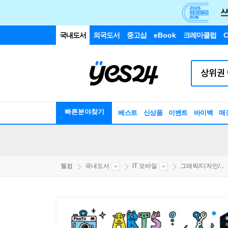
국내도서
외국도서
중고샵
eBook
크레마클럽
C
빠른분야찾기
베스트
신상품
이벤트
바이백
매
웰컴
국내도서
IT 모바일
그래픽/디자인/...