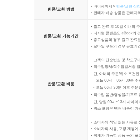
마이페이지 >
반품/교환 신청
반품/교환 방법
판매자 배송 상품은 판매자와
출고 완료 후 10일 이내의 
디지털 콘텐츠인 eBook의 
반품/교환 가능기간
중고상품의 경우 출고 완료일
모바일 쿠폰의 경우 유효기간(
고객의 단순변심 및 착오구
직수입양서/직수입일서중 일
단, 아래의 주문/취소 조건인
오늘 00시 ~ 06시 30분 
반품/교환 비용
오늘 06시 30분 이후 주문
직수입 음반/영상물/기프트 
단, 당일 00시~13시 사이
박스 포장은 택배 배송이 가
소비자의 책임 있는 사유로 
소비자의 사용, 포장 개봉에 
복제가 가능한 상품 등의 포장을 