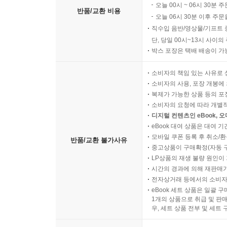
오늘 00시 ~ 06시 30분 
반품/교환 비용
오늘 06시 30분 이후 주문
직수입 음반/영상물/기프트 
단, 당일 00시~13시 사이
박스 포장은 택배 배송이 가
소비자의 책임 있는 사유로 
소비자의 사용, 포장 개봉에 
복제가 가능한 상품 등의 포장을 
소비자의 요청에 따라 개별
디지털 컨텐츠인 eBook, 
eBook 대여 상품은 대여 기
모바일 쿠폰 등록 후 취소/환
반품/교환 불가사유
중고상품이 구매확정(자동 
LP상품의 재생 불량 원인이 기
시간의 경과에 의해 재판매가
전자상거래 등에서의 소비자
eBook 세트 상품은 일괄 
1개의 상품으로 취급 및 판매
우, 세트 상품 전부 및 세트