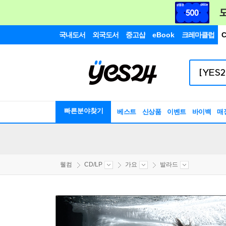
국내도서
외국도서
중고샵
eBook
크레마클럽
C
빠른분야찾기
베스트
신상품
이벤트
바이백
매
웰컴
CD/LP
가요
발라드