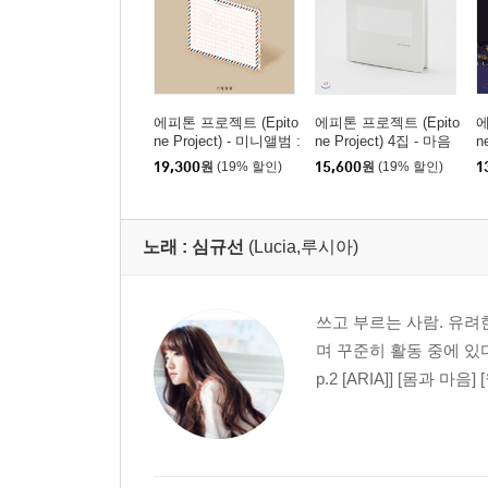
에피톤 프로젝트 (Epito
에피톤 프로젝트 (Epito
에
ne Project) - 미니앨범 :
ne Project) 4집 - 마음
n
기착寄着
속의 단어들
19,300
원
(19% 할인)
15,600
원
(19% 할인)
1
노래 :
심규선
(Lucia,루시아)
쓰고 부르는 사람. 유려
며 꾸준히 활동 중에 있다. 앨범
p.2 [ARIA]] [몸과 