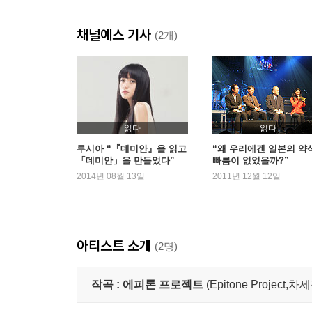
채널예스 기사
(2개)
읽다
읽다
루시아 “『데미안』을 읽고
“왜 우리에겐 일본의 약
「데미안」을 만들었다”
빠름이 없었을까?”
2014년 08월 13일
2011년 12월 12일
아티스트 소개
(2명)
작곡 :
에피톤 프로젝트
(Epitone Project,차