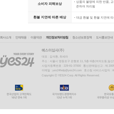
상품의 불량에 의한 반품, 교
소비자 피해보상
준하여 처리됨
환불 지연에 따른 배상
대금 환불 및 환불 지연에 
회사소개
인재채용
이용약관
개인정보처리방침
청소년보호정책
도서홍보안내
대표 : 김석환, 최세라
주소 : 서울시 영등포구 은행로 11, 5층~6층(여의도동,일신
사업자등록번호 : 229-81-37000 통신판매업신고 : 제 200
이메일 : yes24help@yes24.com 호스팅 서비스사업자 :
Copyright ⓒ YES24 Corp. All Rights Reserved.