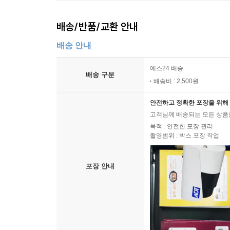
배송/반품/교환 안내
배송 안내
예스24 배송
배송 구분
배송비 : 2,500원
안전하고 정확한 포장을 위해 
고객님께 배송되는 모든 상품을
목적 : 안전한 포장 관리
촬영범위 : 박스 포장 작업
포장 안내