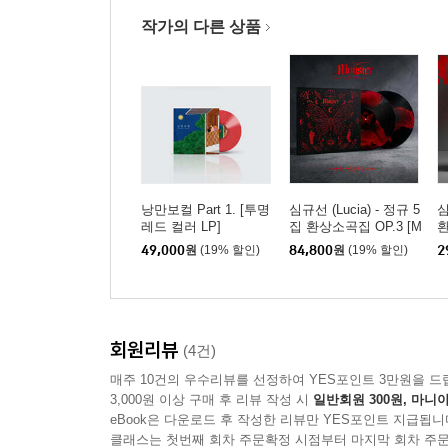
작가의 다른 상품
낭만보컬 Part 1. [투명
심규선 (Lucia) - 정규 5
심
레드 컬러 LP]
집 환상소곡집 OP.3 [M
환
onster] [마블 컬러 2LP]
te
49,000
원
(19% 할인)
84,800
원
(19% 할인)
2
회원리뷰
(4건)
매주 10건의 우수리뷰를 선정하여 YES포인트 3만원을 드
3,000원 이상 구매 후 리뷰 작성 시
일반회원 300원, 마니아
eBook은 다운로드 후 작성한 리뷰만 YES포인트 지급됩니
클래스는 첫번째 회차 주문확정 시점부터 마지막 회차 주문