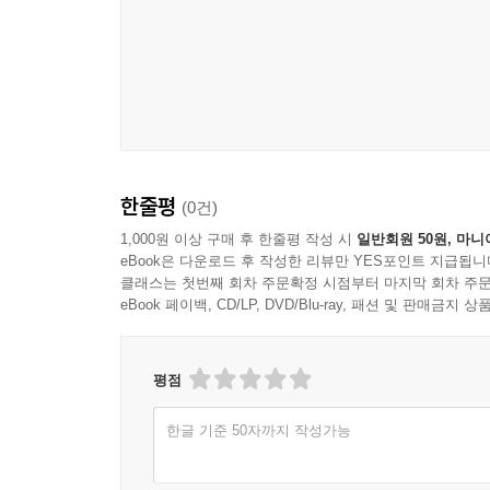
2. 시간 의식을 통해 자기 경험 질서화하기
3. 자서전 서사의 표현 특징 활용하기
4. 고쳐 쓰기를 통해 내면화하기
제3절 창작 경험의 전全 과정에 대한 종합적 분석 23
1. 자기 및 타인의 창작물에 대한 해석 소통하기
2. 자기 창작물의 쓰기 과정 경험 서사화하기
3. 창작 후기의 소통을 통해 자기 현재에 의미 부여
한줄평
(0건)
1,000원 이상 구매 후 한줄평 작성 시
일반회원 50원, 마니
제6장 경험 서사 창작 교육의 이론적 지향 243
eBook은 다운로드 후 작성한 리뷰만 YES포인트 지급됩니
클래스는 첫번째 회차 주문확정 시점부터 마지막 회차 주문
eBook 페이백, CD/LP, DVD/Blu-ray, 패션 및 판매금
연구자료 251
참고문헌 252
평점
부록 272
한글 기준 50자까지 작성가능
찾아보기 273