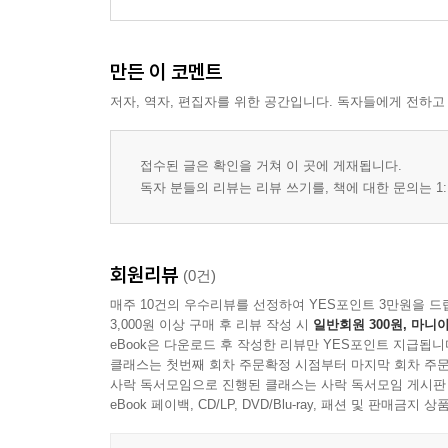
2. 자서전 서사 쓰기의 표현 특징과 방법
제3절 경험 서사 창작 활동의 소통적 관계 형성 142
만든 이 코멘트
1. 자기 경험 서사의 해석 소통을 통한 세계 재인식
저자, 역자, 편집자를 위한 공간입니다. 독자들에게 전하고
2. 창작 경험 후기 쓰기를 통한 자기와 세계의 전망
제4장 경험 서사 창작 교육의 실천적 전제 153
접수된 글은 확인을 거쳐 이 곳에 게재됩니다.
제1절 경험 서사 창작 영역의 위상 정립 156
독자 분들의 리뷰는 리뷰 쓰기를, 책에 대한 문의는 1:
제2절 경험 서사 창작 교육의 위계화 164
제3절 창작 공간의 의미 재구조화 172
제4절 창작 교사의 역할과 학습자와의 관계 179
회원리뷰
(0건)
매주 10건의 우수리뷰를 선정하여 YES포인트 3만원을 드
제5장 경험 서사 창작 교육의 교수·학습 방법 187
3,000원 이상 구매 후 리뷰 작성 시
일반회원 300원, 마니아
제1절 세계 경험의 주체적 관심 형성 198
eBook은 다운로드 후 작성한 리뷰만 YES포인트 지급됩니
클래스는 첫번째 회차 주문확정 시점부터 마지막 회차 주문
1. 기억과 기대를 통해 자기 경험 떠올리기
사락 독서모임으로 진행된 클래스는 사락 독서모임 게시판
2. 마인드맵을 통해 관계적 경험 발견하기
eBook 페이백, CD/LP, DVD/Blu-ray, 패션 및 판매금
제2절 자서전 서사 쓰기를 활용한 경험 서사 창작 20
1. 관심으로서의 자기 경험 표현하기