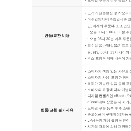
모바일 쿠폰의 경우 유효기간(
고객의 단순변심 및 착오구
직수입양서/직수입일서중 일
단, 아래의 주문/취소 조건인
오늘 00시 ~ 06시 30분 
반품/교환 비용
오늘 06시 30분 이후 주문
직수입 음반/영상물/기프트 
단, 당일 00시~13시 사이
박스 포장은 택배 배송이 가
소비자의 책임 있는 사유로 
소비자의 사용, 포장 개봉에 
복제가 가능한 상품 등의 포장을 
소비자의 요청에 따라 개별
디지털 컨텐츠인 eBook, 
eBook 대여 상품은 대여 기
모바일 쿠폰 등록 후 취소/환
반품/교환 불가사유
중고상품이 구매확정(자동 
LP상품의 재생 불량 원인이 기
시간의 경과에 의해 재판매가