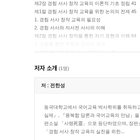
제2장 경험 서사 창작 교육의 이론적 기초 정립 41
제1절 경험 서사 창작 교육을 위한 논의의 전제 45
1. 경험 서사 창작 교육의 필요성
2. 경험 서사와 자서전 서사의 이해
제2절 경험 서사 창작을 통한 자기 표현과 이해 64
1. 경험을 통한 주체와 언어의 관계
2. 생애 회고를 통한 자기 경험의 서사화
제3절 경험 서사 창작 교육의 국어교육적 의의 74
저자 소개
1. 읽기, 쓰기, 문학 영역의 통합적 실천
(1명)
2. 국어교육의 언어문화적 관점의 실현
저 :
전한성
제3장 경험 서사 창작 활동의 실천 구조 83
제1절 자기와 세계의 경험에 대한 관심 87
동국대학교에서 국어교육 박사학위를 취득하고
1. 자기 삶의 총체적 이상으로서 관심
실제』, 『융복합 담론과 국어교육의 만남』을 
2. 경험의 성장으로서 관심의 형성
편소설 「사령死靈」으로 등단하였으며, 장편소
제2절 자기 경험 서사의 텍스트적 구체화 104
「경험 서사 창작 교육의 실천을 위한...
1. 시간 의식을 통한 자아의 존재 의식 발견 차례_9