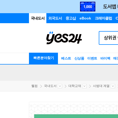
국내도서
외국도서
중고샵
eBook
크레마클럽
C
빠른분야찾기
베스트
신상품
이벤트
바이백
매
웰컴
국내도서
대학교재
사범대 계열