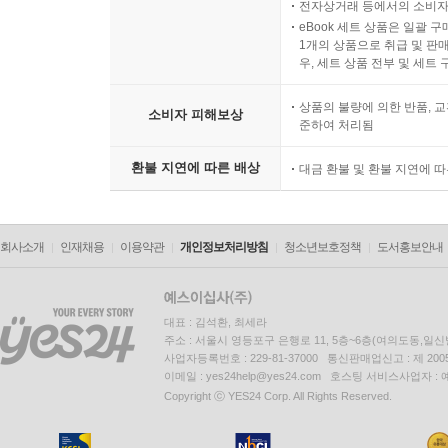
전자상거래 등에서의 소비자
eBook 세트 상품은 일괄 
1개의 상품으로 취급 및 판매
우, 세트 상품 전부 및 세트
상품의 불량에 의한 반품, 교
소비자 피해보상
준하여 처리됨
환불 지연에 따른 배상
대금 환불 및 환불 지연에 
회사소개
인재채용
이용약관
개인정보처리방침
청소년보호정책
도서홍보안내
대표 : 김석환, 최세라
주소 : 서울시 영등포구 은행로 11, 5층~6층(여의도동,일신
사업자등록번호 : 229-81-37000 통신판매업신고 : 제 200
이메일 : yes24help@yes24.com 호스팅 서비스사업자 :
Copyright ⓒ YES24 Corp. All Rights Reserved.