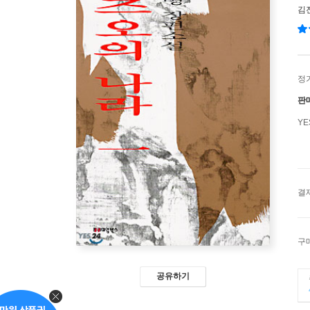
김
정
판
Y
결
구
공유하기