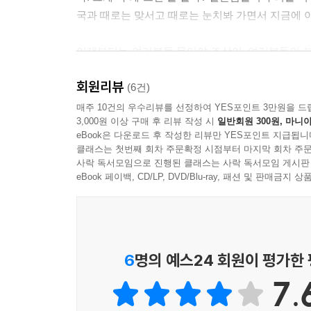
국과 때로는 맞서고 때로는 눈치봐 가면서 지금에 
이제부터는 여러분들 몫이야 조상이, 여러분들의 부
보호도 해서 여러분의 후대에게 더욱 나은 사회를 물
회원리뷰
(6건)
--- p.이정호 교수의 역사강의중
매주 10건의 우수리뷰를 선정하여 YES포인트 3만원을 드
3,000원 이상 구매 후 리뷰 작성 시
일반회원 300원, 마니아
" 부탁이 있습니다. "
eBook은 다운로드 후 작성한 리뷰만 YES포인트 지급됩니
클래스는 첫번째 회차 주문확정 시점부터 마지막 회차 주문
사락 독서모임으로 진행된 클래스는 사락 독서모임 게시판
가즈오는 상훈의 두 눈을 들여다보며 차분하고 정중
eBook 페이백, CD/LP, DVD/Blu-ray, 패션 및 판매금
얘기를 꺼내더니 갑자기 자신을 한국인이라 하고 놀
감적으로 만만한 부탁은 아닐 것이라는 생각이 들었
" 저의 할아버지가 어떤 분이었는지 알아봐 주십시오.
6
명의 예스24 회원이 평가한
" 네? "
" 저의 할아버지는 무엇을 하시던 분이었는지 왜 시
7.
" 그것은 ...... "