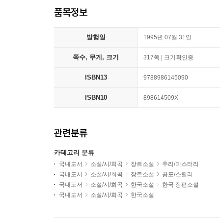
품목정보
발행일
1995년 07월 31일
쪽수, 무게, 크기
317쪽 | 크기확인중
ISBN13
9788986145090
ISBN10
898614509X
관련분류
카테고리 분류
국내도서
소설/시/희곡
장르소설
추리/미스터리
국내도서
소설/시/희곡
장르소설
공포/스릴러
국내도서
소설/시/희곡
한국소설
한국 장편소설
국내도서
소설/시/희곡
한국소설