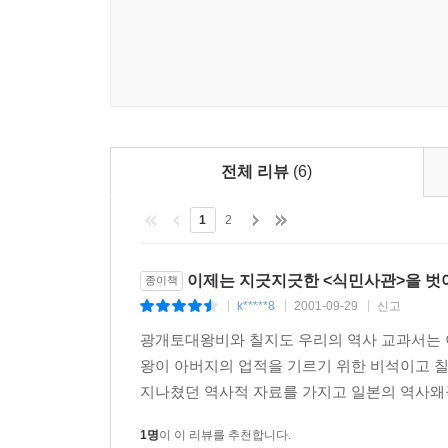
--- p.199
<학생 여러분, 몽고를 봐, 그리고 중국의 여러 나라
한반도를 봐. 그 큰 중국 옆에 달랑 붙어 있지만 
만의 말씀이야. 무능한 조상들이 공룡 같은 나라 옆
게 비참하냐, 왜 우리 역사에는 신나는 일이 하나도
를 안 배우면 안 되느냐고 물어와.
전체 리뷰
(6)
그러나 여러분, 이런 질문만큼 어리석은 짓도 없어. 
1
2
지 어머니가 만든 역사를 봐. 식민지배에 전쟁에
물려주지 않았어. 이게 위대하지 않으면 뭐가 위대하
이제는 지긋지긋한 <식민사관>을 벗어나
종이책
말이야? 이보다 더한 인간승리가 어디에 있냔 말
k*****8
2001-09-29
신고
|
|
|
야. 그게 다 왜 그런 줄 알아? 일본놈들이 우리를 
광개토대왕비와 칠지도 우리의 역사 교과서는 
국과 때로는 맞서고 때로는 눈치봐 가면서 지금에 
왕이 아버지의 업적을 기르기 위한 비석이고 
지나쳤던 역사적 자료를 가지고 일본의 역사왜
이제부터는 여러분들 몫이야 조상이, 여러분들의 부
보호도 해서 여러분의 후대에게 더욱 나은 사회를 물
1명
이 이 리뷰를 추천합니다.