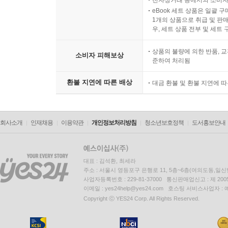
전자상거래 등에서의 소비자
eBook 세트 상품은 일괄 
1개의 상품으로 취급 및 판매
우, 세트 상품 전부 및 세트
상품의 불량에 의한 반품, 교
소비자 피해보상
준하여 처리됨
환불 지연에 따른 배상
대금 환불 및 환불 지연에 
회사소개
인재채용
이용약관
개인정보처리방침
청소년보호정책
도서홍보안내
대표 : 김석환, 최세라
주소 : 서울시 영등포구 은행로 11, 5층~6층(여의도동,일신
사업자등록번호 : 229-81-37000 통신판매업신고 : 제 200
이메일 : yes24help@yes24.com 호스팅 서비스사업자 :
Copyright ⓒ YES24 Corp. All Rights Reserved.