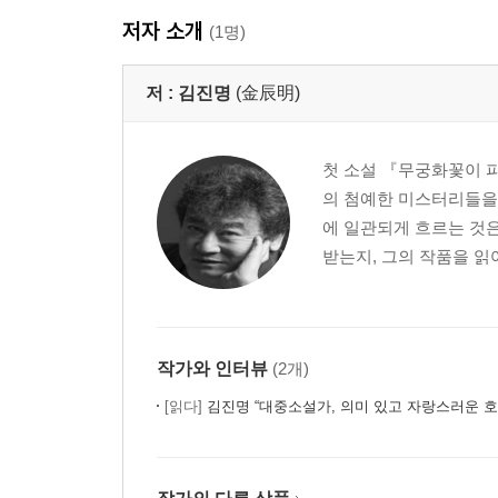
저자 소개
(1명)
저 :
김진명
(金辰明)
첫 소설 『무궁화꽃이 
의 첨예한 미스터리들을
에 일관되게 흐르는 것
받는지, 그의 작품을 읽어
작가와 인터뷰
(2개)
[읽다]
김진명 “대중소설가, 의미 있고 자랑스러운 