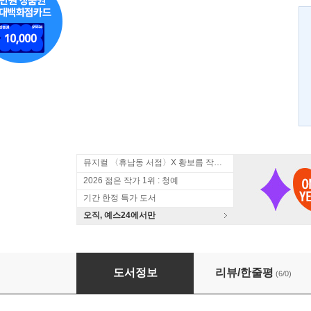
뮤지컬 〈휴남동 서점〉X 황보름 작가 북토크
2026 젊은 작가 1위 : 청예
기간 한정 특가 도서
오직, 예스24에서만
가즈오의 나라 1
도서정보
리뷰/한줄평
(6/0)