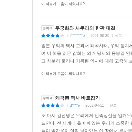
이 리뷰가 도움이 되었나요?
무궁화와 사쿠라의 한판 대결
종이책
r********e
2001-08-20
신고
|
|
|
일본 우익의 역사 교과서 왜곡사태, 우익 정
여 이 책을 읽은 감회는 의거 당시의 윤봉길 
고 차분히 물러나 기록된 역사에 대해 고증해 
이 리뷰가 도움이 되었나요?
왜곡된 역사 바로잡기
종이책
d****e
2002-04-11
신고
|
|
|
또 다시 김진명은 우리에게 민족정신을 일깨우
느낀다. 전 세계에 흩어져 있는 우리의 소중한
들이 발자욱이 아직 남아있는 이 땅에서 복사본으