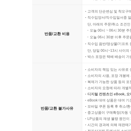
고객의 단순변심 및 착오구
직수입양서/직수입일서중 일
단, 아래의 주문/취소 조건인
오늘 00시 ~ 06시 30분 
반품/교환 비용
오늘 06시 30분 이후 주문
직수입 음반/영상물/기프트 
단, 당일 00시~13시 사이
박스 포장은 택배 배송이 가
소비자의 책임 있는 사유로 
소비자의 사용, 포장 개봉에 
복제가 가능한 상품 등의 포장을 
소비자의 요청에 따라 개별
디지털 컨텐츠인 eBook, 
eBook 대여 상품은 대여 기
모바일 쿠폰 등록 후 취소/환
반품/교환 불가사유
중고상품이 구매확정(자동 
LP상품의 재생 불량 원인이 기
시간의 경과에 의해 재판매가