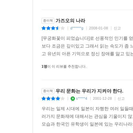
--- p.이정호 교수의 역사강의중
" 부탁이 있습니다. "
가즈오의 나라
종이책
d******g
2008-01-08
신고
|
|
|
가즈오는 상훈의 두 눈을 들여다보며 차분하고 정중
[무궁화꽃이 피었습니다]로 선풍적인 인기를 얻
얘기를 꺼내더니 갑자기 자신을 한국인이라 하고 놀
보다 조금은 깊이있고 그래서 읽는 속도가 좀 느
감적으로 만만한 부탁은 아닐 것이라는 생각이 들었
고 유년의 아픈 기억으로 정신 장애를 앓고 있는
" 저의 할아버지가 어떤 분이었는지 알아봐 주십시오.
1명
이 이 리뷰를 추천합니다.
" 네? "
" 저의 할아버지는 무엇을 하시던 분이었는지 왜 시
" 그것은 ...... "
우리 문화는 우리가 지켜야 한다.
종이책
s*****4
2001-12-28
신고
|
|
|
--- p.199
우리는 일제 시대에 일본이 자행한 여러 일들때
러가지 문화재에 대해서는 관심을 기울이지 않
모습과 한국인 유학생이 일본에 있는 우리나라의