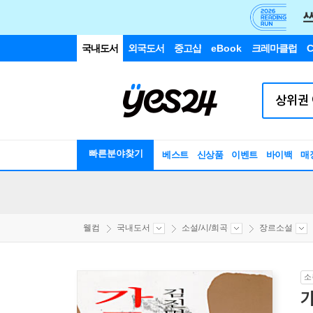
국내도서
외국도서
중고샵
eBook
크레마클럽
C
빠른분야찾기
베스트
신상품
이벤트
바이백
매
웰컴
국내도서
소설/시/희곡
장르소설
소
가