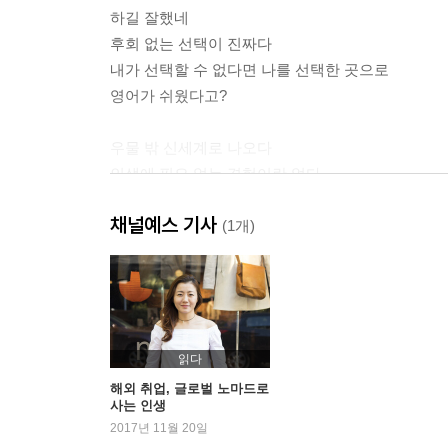
하길 잘했네
후회 없는 선택이 진짜다
내가 선택할 수 없다면 나를 선택한 곳으로
영어가 쉬웠다고?
우물 밖 신세계로 나오다
인생에 필요 없는 경험이란 없다
선택받은 곳에서 다시 시작할 용기
채널예스 기사
우물 안 개구리
(1개)
내 생애 첫 해외여행
우물 밖 신세계
영어, 피할 수 없는 운명이라면
Rachel’s secret tip
읽다
해외 취업을 위한 경험 쌓기
해외 취업, 글로벌 노마드로
사는 인생
해외 취업에 나이 제한은 없다
2017년 11월 20일
나만의 해외 취업 레시피 만들기