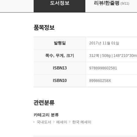
꼭 한국에서만 살아야 할 이유가 없다면
도서정보
리뷰/한줄평
(9/11)
품목정보
발행일
2017년 11월 01일
쪽수, 무게, 크기
312쪽 | 508g | 148*210*30
ISBN13
9788998602581
ISBN10
899860258X
관련분류
카테고리 분류
국내도서
에세이
한국 에세이