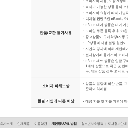
소비자의 사용, 포장 개봉에 
복제가 가능한 상품 등의 포장을 
소비자의 요청에 따라 개별
디지털 컨텐츠인 eBook, 
eBook 대여 상품은 대여 기
모바일 쿠폰 등록 후 취소/환
반품/교환 불가사유
중고상품이 구매확정(자동 
LP상품의 재생 불량 원인이 기
시간의 경과에 의해 재판매가
전자상거래 등에서의 소비자
eBook 세트 상품은 일괄 
1개의 상품으로 취급 및 판매
우, 세트 상품 전부 및 세트
상품의 불량에 의한 반품, 교
소비자 피해보상
준하여 처리됨
환불 지연에 따른 배상
대금 환불 및 환불 지연에 
회사소개
인재채용
이용약관
개인정보처리방침
청소년보호정책
도서홍보안내