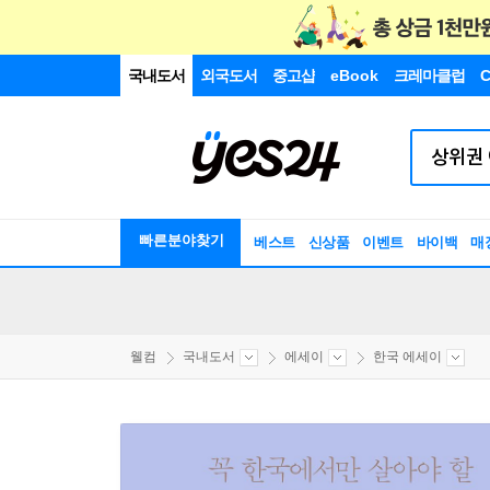
국내도서
외국도서
중고샵
eBook
크레마클럽
C
빠른분야찾기
베스트
신상품
이벤트
바이백
매
웰컴
국내도서
에세이
한국 에세이