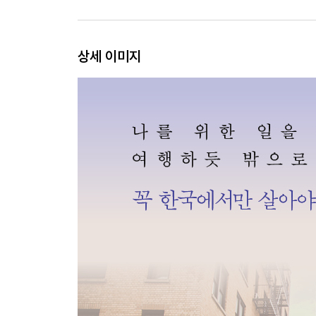
2장. 최고의 선택이 아니면 최선을 선택하면 된다
상세 이미지
지구는 둥글다
잡초로 클 수 있어 다행이다
내 생애 첫 독립
돈이 부족하면 용기와 진심은 크게
지구 여행자, 레이첼
회사를 면접 보라
구직 면접, 많이 보는 게 능사다
사회생활 이런 건가?
모두를 이해시킬 수 없다면 결과로 이해시키자
일은 나의 취미, 친구, 공부, 밥벌이다
나의 인터뷰를 통과한 회사
그래도 공부는 해야 한다