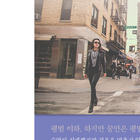
해외 취업을 위한 스펙 그 이상의 실력
사회생활에서 배운 것들
꿈은 그대로 두세요
고등학생 때 이만큼 공부했더라면
버티고 나니 값진 시간들
Rachel’s secret tip
영어, 어떻게 하면 잘할 수 있을까?
해외 취업을 위한 비자 취득 방법
3장. 글로벌 노마드, 레이첼의 심플 라이프
나는 언젠가는 해외에서 살 사람이야
뜻밖에 찾아온 기회
해외 취업을 꿈꾸다
호주 인턴십이 내게 준 것
영문 이력서, 대체 뭐가 문제냐고
전화 인터뷰가 뭐야?