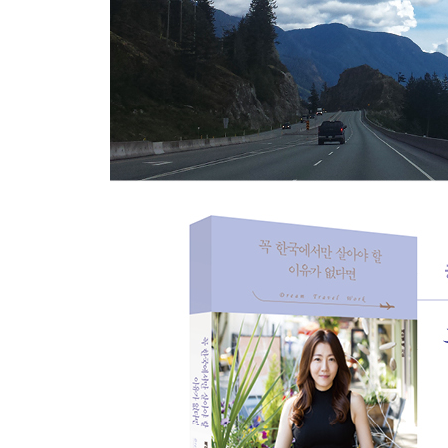
어느 것에 가치를 두고 있는가?
뉴욕에서 왜 여기로 오셨어요?
Rachel’s secret tip
해외 인턴십의 좋은 점
좋은 유학원, 이주 컨설팅 구하기
해외 체류 시 초기 자본
외국에서 집을 구하는 방법
4장. 그곳이 어디든
캐나다 이민의 꿈을 이루다
4년 그리고 2개월이란 기다림
오 마이 갓!
드디어 랜딩
세상에 만만한 것은 없다
캐나다, 어느 회사로 취업해야 하나