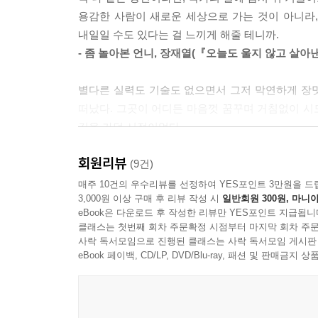
“구직 시 눈높이를 낮춘다는 것은 내가 가지고 있는
용감한 사람이 새로운 세상으로 가는 것이 아니라, 
어려운 환경이 될 수 있다는 것이다. 그것들도 자
내일일 수도 있다는 걸 느끼게 해줄 테니까.
된다. 나와 같은 보석을 발견하고 채용한 대단한 회사
- 좀 놀아본 언니, 장재열(『오늘도 울지 않고 살아
글로벌 노마드 라이프를 위하여
별다른 실력도 기술도 없으면서 그저 막연하게 장밋
떠났다. 그곳이 어디든 마음껏 꿈꾸며 거침없이 시도
대학교 3학년 때 캐나다로 건너가 8개월 동안 일과
길을 가던 시절이었다.
여행자 레이첼에게서 엄청난 감동과 흥분을 느끼고는 
이루지 못한 어떤 것이 우리를 괴롭게 하면 그것은
커리어 우먼 레이첼이 나가신다!’
회원리뷰
길항하면서 길을 잃지 않고 꾸준히 세상 속으로 걸
(9건)
나의 지난날을 떠올리게 하는 그녀의 행보가 대한민
매주 10건의 우수리뷰를 선정하여 YES포인트 3만원을 드
국제대학원 졸업 후 6개월 동안의 호주 인턴십, 이
3,000원 이상 구매 후 리뷰 작성 시
일반회원 300원, 마니아
- 김은미(CEO SUITE 대표, 『대한민국이 답하지
이후 캐나다 대기업과 주 정부 기관에서 일을 하며
eBook은 다운로드 후 작성한 리뷰만 YES포인트 지급됩니
클래스는 첫번째 회차 주문확정 시점부터 마지막 회차 주문
어린 시절 흙바닥에 동그라미를 그려 놓고 그 안에
사락 독서모임으로 진행된 클래스는 사락 독서모임 게시판
하지만 여기서 멈춘다면 글로벌 커리어 우먼이 아
끌려 나와 술래가 되면 의외로 마음 편하고 재미있
eBook 페이백, CD/LP, DVD/Blu-ray, 패션 및 판매금
있었다. 그 삶에서 신선한 생각의 전환을 이룬 레이
아이가 아니라 좁은 원 밖을 벗어나 마음껏 움직일 
계절에는 남미 바닷가에서 글을 쓰고, 한국에서는
이 책은 술래가 되기를 겁내고 있는 당신이 좁은 원
박차고 다시 도전을 시작했다.
- 남인숙(『여자의 모든 인생은 20대에 결정된다』 