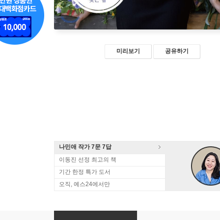
미리보기
공유하기
나민애 작가 7문 7답
이동진 선정 최고의 책
기간 한정 특가 도서
오직, 예스24에서만