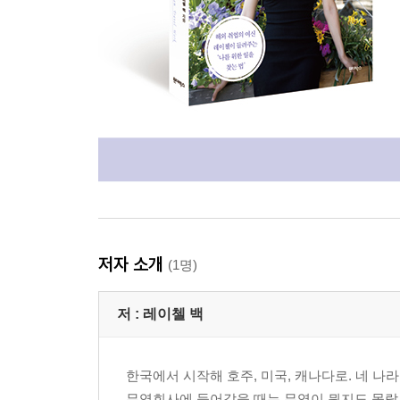
캐나다에서 첫 합격 그리고 내가 잘하는 것
느리더라도 가야 할 곳으로 가자
야근할 수 있어요?
이제는 대기업이다
불공평한 인생에서 새로운 꿈을 찾다
아이와 함께했던 감사한 시간들
재취업에 도전
내가 바라보는 곳이 나의 미래다
레이첼 씨를 위한 한국어 통역입니다
나 영어 쫌 하는구나
저자 소개
(1명)
육아와 사회활동
대기업에서 공기업으로!
저 :
레이첼 백
캐나다 세 번째 취업 성공
출근 전, 가장 큰 걱정이 무엇이었나요?
한국에서 시작해 호주, 미국, 캐나다로. 네 나
기아 돕기 모금 행사
무역회사에 들어갔을 때는 무역이 뭔지도 몰랐