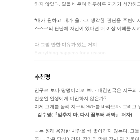
하지 않았다. 일을 배우며 하루하루 자기가 성장하
--- p.268
“내가 원하고 내가 옳다고 생각한 판단을 주변에
스스로의 판단에 자신이 있다면 더 이상 이해를 시키
다 그럴 만한 이유가 있는 거지
Everything happens for a reason
레이첼의 가장 큰 장점은 세상을 정확하게 보고 자기
추천평
시간 공부할 때 나는 세 시간 공부하면 돼.’라고 
것. 열심히 해도 넘기 어려운 벽이 있음을 실감한
인구로 보나 땅덩어리로 보나 대한민국은 지구의 1
했지만 살아남기 위해 끝까지 버텼고, 경제와 정
번뿐인 인생에게 미안하지 않은가?
다가섰다.
이제 고개를 돌려 지구의 99%를 바라보자. 그리고
그리고 레이첼은 초긍정의 여신. 언제 어디서든 자기
- 김수영(『멈추지 마, 다시 꿈부터 써봐』 저자)
발짝 더 가까이 다가가는 거니까 결코 절망하지 않는
비상시 계획까지 준비해뒀다가, 현 시점에서 할 수 
나는 원래 용감한 사람을 썩 좋아하지 않는다. 그들의
꼭 나 같은 당신이라면, 작가의 말에 잠시 귀 기울여