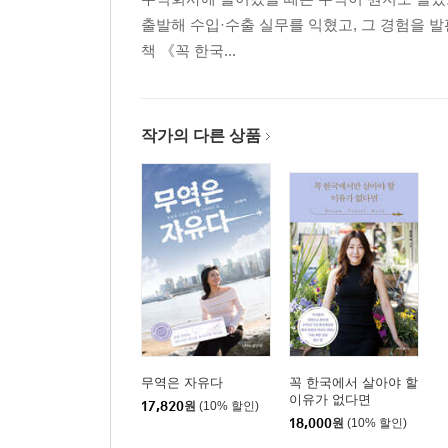
Where are you from? How old are you?
출발해 수입·수출 실무를 익혔고, 그 경험을 발
책 《꼭 한국...
Rachel’s secret tip
영문 이력서 어떻게 쓸까?
면접 잘 보는 방법
작가의 다른 상품
한국에는 없는 문화, 추천인
5장. 인생을 여행처럼, 오늘이 마지막 날인 것처럼!
노마드 인생을 꿈꾸다
반 발짝만 가더라도 앞으로 가자
대륙을 이동하며 살고 있는 사람, 안나
나라를 옮겨가며 사는 사람들
행복한 노마드 인생
나에게 맞는 노마드 찾기
무역은 자유다
꼭 한국에서 살아야 할
이유가 없다면
17,820
원
(10% 할인)
살며, 사랑하며, 배우며
18,000
원
(10% 할인)