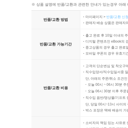
※ 상품 설명에 반품/교환과 관련한 안내가 있는경우 아래 
마이페이지 >
반품/교환 신청
반품/교환 방법
판매자 배송 상품은 판매자와
출고 완료 후 10일 이내의 
디지털 콘텐츠인 eBook의 
반품/교환 가능기간
중고상품의 경우 출고 완료일
모바일 쿠폰의 경우 유효기간(
고객의 단순변심 및 착오구
직수입양서/직수입일서중 일
단, 아래의 주문/취소 조건인
오늘 00시 ~ 06시 30분 
반품/교환 비용
오늘 06시 30분 이후 주문
직수입 음반/영상물/기프트 
단, 당일 00시~13시 사이
박스 포장은 택배 배송이 가
소비자의 책임 있는 사유로 