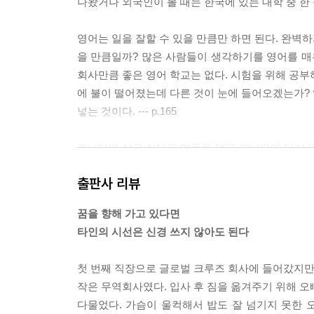
나왔거나 외국인이 볼 때는 한국에 있는 대학 중 한 곳일 
영어는 일을 잘할 수 있을 만큼만 하면 된다. 완벽하
을 만큼일까? 많은 사람들이 생각하기를 영어를 매우
회사만큼 좋은 영어 학교는 없다. 시험을 위해 공부
에 불이 떨어졌는데 다른 것이 눈에 들어오겠는가? 
넣는 것이다. --- p.165
캐나다에 살고 싶다고 마음을 먹고 캐나다에 다시 와서
도 없고, 머리도 안 좋으니 직진 코스나 지름길이 아
출판사 리뷰
하면 된 것 아닌가? 꿈과 열정과 긍정적인 마인드가 항
11
꿈을 향해 가고 있다면
타인의 시선은 신경 쓰지 않아도 된다
비교란 현재의 자신과 미래의 자신을, 혹은 과거의 
용기를 줄 수 있는 비교이기 때문이다. 1년 전의 나의
첫 번째 직장으로 글로벌 크루즈 회사에 들어갔지만 
전해 있는지 스스로 질문을 던져보면 답이 나올 것이
작은 무역회사였다. 입사 후 짐을 옮겨주기 위해 오
느리게 가더라도 늘 앞으로 걸었고 실패를 하더라도
다물었다. 가슴이 울컥해서 밥도 잘 넘기지 못한