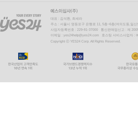
대표 : 김석환, 최세라
주소 : 서울시 영등포구 은행로 11, 5층~6층(여의도동,일신
사업자등록번호 : 229-81-37000 통신판매업신고 : 제 200
이메일 : yes24help@yes24.com 호스팅 서비스사업자 :
Copyright ⓒ YES24 Corp. All Rights Reserved.