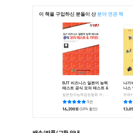
이 책을 구입하신 분들이 산
분야 연관 책
BJT 비즈니스 일본어 능력
나가누
테스트 공식 모의 테스트 &
니스
가이드
일본한자능력검정협회 저
해외교육사업단
|
5건
16,200
원
(10% 할인)
13,0
배송/반품/교환 안내