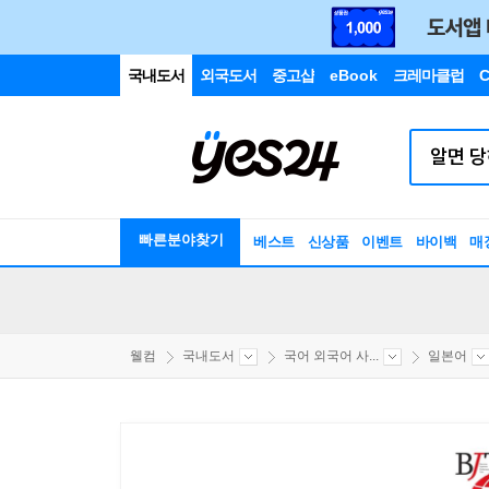
국내도서
외국도서
중고샵
eBook
크레마클럽
C
빠른분야찾기
베스트
신상품
이벤트
바이백
매
웰컴
국내도서
국어 외국어 사...
일본어