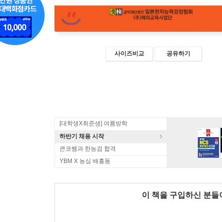
사이즈비교
공유하기
[대학생X취준생] 여름방학
하반기 채용 시작
큰코쌤과 한능검 합격
YBM X 농심 배홍동
이 책을 구입하신 분