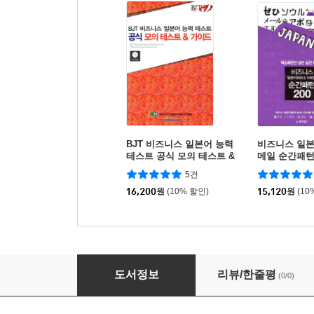
BJT 비즈니스 일본어 능력
비즈니스 일본
테스트 공식 모의 테스트 &
메일 순간패턴 
가이드
5건
16,200
원
(10% 할인)
15,120
원
(10
니뽄노 카이샤
도서정보
리뷰/한줄평
(0/0)