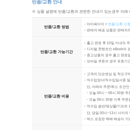
반품/교환 안내
※ 상품 설명에 반품/교환과 관련한 안내가 있는경우 아래 
마이페이지 >
반품/교환 신청
반품/교환 방법
판매자 배송 상품은 판매자와
출고 완료 후 10일 이내의 
디지털 콘텐츠인 eBook의 
반품/교환 가능기간
중고상품의 경우 출고 완료일
모바일 쿠폰의 경우 유효기간(
고객의 단순변심 및 착오구
직수입양서/직수입일서중 일
단, 아래의 주문/취소 조건인
오늘 00시 ~ 06시 30분 
반품/교환 비용
오늘 06시 30분 이후 주문
직수입 음반/영상물/기프트 
단, 당일 00시~13시 사이
박스 포장은 택배 배송이 가