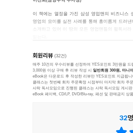
최강 영업맨으로 가는 길, 그 성공 로드맵!
: 부실 징후 스물두 가지를 명심하라
이 책에는 열정을 가진 삼성 영업맨의 비즈니스 
37 담보권을 아세요
이 책은 총 3장에 걸쳐 영업력 극대화를 위한 영
영업의 묘미를 실전 사례를 통해 흥미롭게 드러낸
: 경매에 의한 담보권을 실행하라
1장에서는 진정한 영업의 의미를 풀이하며 영업 담
소개하고 있어 이 땅의 모든 영업맨들의 필독서라 
그 극복 방안, 이상적인 영업 활동 등 전체적인 큰 
믿는다.
2장에서는 본격적인 영업의 실전 노하우를 중심으로 
이길환(삼성정밀화학 전무)
설명한다.
회원리뷰
(32건)
3장에서는 고급 영업 영역으로, 영업맨이라면 반드시
매주 10건의 우수리뷰를 선정하여 YES포인트 3만원을 드
3,000원 이상 구매 후 리뷰 작성 시
일반회원 300원, 마니아
eBook은 다운로드 후 작성한 리뷰만 YES포인트 지급됩니
클래스는 첫번째 회차 주문확정 시점부터 마지막 회차 주문
사락 독서모임으로 진행된 클래스는 사락 독서모임 게시판
eBook 페이백, CD/LP, DVD/Blu-ray, 패션 및 판매금
32
명