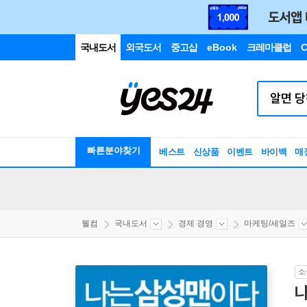
국내도서
외국도서
중고샵
eBook
크레마클럽
C
빠른분야찾기
베스트
신상품
이벤트
바이백
매
웰컴
국내도서
경제 경영
마케팅/세일즈
소