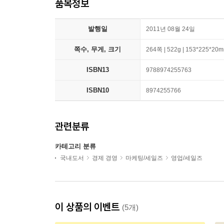
품목정보
발행일
2011년 08월 24일
쪽수, 무게, 크기
264쪽 | 522g | 153*225*20
ISBN13
9788974255763
ISBN10
8974255766
관련분류
카테고리 분류
국내도서
경제 경영
마케팅/세일즈
영업/세일즈
이 상품의 이벤트
(5개)