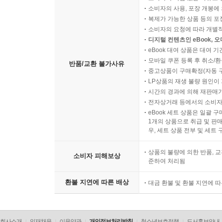
소비자의 사용, 포장 개봉에 
복제가 가능한 상품 등의 포장을 
소비자의 요청에 따라 개별
디지털 컨텐츠인 eBook, 
eBook 대여 상품은 대여 기
모바일 쿠폰 등록 후 취소/환
반품/교환 불가사유
중고상품이 구매확정(자동 
LP상품의 재생 불량 원인이 기
시간의 경과에 의해 재판매가
전자상거래 등에서의 소비자
eBook 세트 상품은 일괄 
1개의 상품으로 취급 및 판매
우, 세트 상품 전부 및 세트
상품의 불량에 의한 반품, 교
소비자 피해보상
준하여 처리됨
환불 지연에 따른 배상
대금 환불 및 환불 지연에 
회사소개
인재채용
이용약관
개인정보처리방침
청소년보호정책
도서홍보안내