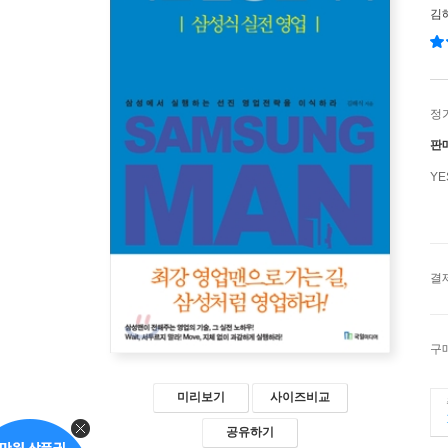
김
정
판
Y
결
구
미리보기
사이즈비교
공유하기