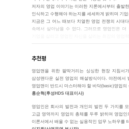
: 물류 개선 활동의 핵심은 물류 체질 개선이다
저자의 영업 이야기는 이러한 지론에서부터 출발한
28 이게 바로 돈이다 Ⅰ
인식하고 수행해야 하는지를 세세하게 밝히며 기업
: 물류관리의 혁신 활동에 적극적으로 참여하라
지금은 그 어느 때보다 치열한 영업 전쟁의 시대다
29 이게 바로 돈이다 Ⅱ
속에서 살아남을 수 없다. 그러므로 영업인은 더
: 물류비관리를 시스템화하라
기업을 살리고 영업인 자신을 살리는 최강의 영업력 
30 관세환급 길들이기
: 관세환급으로 이익을 극대화하라
삼성맨이 현장에서 전수하는 삼성식 영업 기법!
31 반덤핑 제소 위기가 곧 기회
추천평
: 글로벌 영업맨, 무역구제 제도를 숙지하라
영업은 기업 조직의 경영전략을 바탕으로 고객과 
32 무역거래 수금이 어렵다고
영업맨을 위한 팔딱거리는 싱싱한 현장 지침서가
영업 노하우를 영업의 속성, 고객의 속성과 연계하
: 무역거래의 상황별 대금결제 방식을 이해하라
삼성맨다운 실전 영업의 해설방식이다. 야전에서 
핵심을 읽는 재미와 더불어 족집게처럼 짚어준다.
33 그냥 주니까 받아 왔습니다
영업맨이 반드시 마스터해야 할 바닥(basic)영업의
특별히 이 책은 영업에 관한 학문적 접근보다는 사람
: 부실어음을 경계하라
홍순혁(후성HDS 대표이사)
선진 사례들을 중심축으로 하고 있다. 즉, 고객 
34 오! 나의 여신님
풍부하게 곁들이며 영업 담당자가 반드시 알아야 
: 여신관리에 만전을 기하라
영업인은 회사의 발전과 개인의 발전 두 가지를 모
영업력을 구축하고 운영하는 데에서 일반적으로 범
35 사람 잡는 ‘설마’
고급 영역까지 영업의 총체를 두루 밝히며 영업인
하였다.
: ‘설마’는 부실을 부르는 암적인 존재다
이론서에서 배울 수 없는 실용적인 업무 노하우를 터
36 부실부도, 냄새를 맡아라
이진희(삼영무역 부사장)