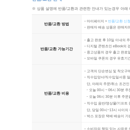
※ 상품 설명에 반품/교환과 관련한 안내가 있는경우 아래 
마이페이지 >
반품/교환 신청
반품/교환 방법
판매자 배송 상품은 판매자와
출고 완료 후 10일 이내의 
디지털 콘텐츠인 eBook의 
반품/교환 가능기간
중고상품의 경우 출고 완료일
모바일 쿠폰의 경우 유효기간(
고객의 단순변심 및 착오구
직수입양서/직수입일서중 일
단, 아래의 주문/취소 조건인
오늘 00시 ~ 06시 30분 
반품/교환 비용
오늘 06시 30분 이후 주문
직수입 음반/영상물/기프트 
단, 당일 00시~13시 사이
박스 포장은 택배 배송이 가
소비자의 책임 있는 사유로 