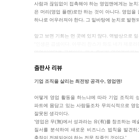
20 너희가 SNS를 알아
사람과 끊임없이 접촉해야 하는 영업맨에게는 눈치가 
: 영업에 소셜 네트워크 서비스를 장착하라
은 머리(영업 플랜)로만 하는 것이 아니다. 영업을
21 영업에서 필요한 건 뭐 바로 킬패스!
하나로 어우러져야 한다. 그 밑바탕에 눈치로 발현되는 소
: 불시에 찾아올 기회에 항상 대비하라
22 구도보고 서면보고 다 하면 안 되겠니
알고 보면 기회는 먼 곳에 있지 않다. 역발상으로
: 구두로 보고하고 서면으로 한 번 더 보고하라
“인생은 곱셈이다. 아무리 찬스가 와도 네가 제로라
23 영업대첩, 내 이름은 세일즈맨
영업이야말로 곱셈이다. 평소 준비된 영업맨에게는
: 경쟁자의 진입을 사전에 방어하라
같은 별 볼일 없는 영업 밑천으로는 회사를 살리는 성
출판사 리뷰
24 생각을 달리하면 성과가 보인다
: 데이터, 어떻게 이해하느냐에 따라 다른 해석이 
‘좋은 게 좋다’는 안일한 생각으로 고객사의 급한 
기업 조직을 살리는 최전방 공격수, 영업맨!
25 상도는 있다
이 ‘설마’가 나 잡을 수도 있는 것이다. 일의 심각성
: 부당한 공동행위 및 불공정거래행위를 삼가라
이다. ‘설마’는 아주 작은 부실을 엄청난 폭발력으
어떻게 영업 활동을 하느냐에 따라 기업 조직의 
26 영업관리, 현장에 답이 있다
‘설마’ 때문이다.
파트에 몸담고 있는 사람들조차 무의식적으로 영업
: 찾아가는 서비스로 영업력을 극대화하라
잘못된 생각이다.
---p.232
‘영업은 무(無)에서 성과라는 유(有)를 창조하는 
Chapter 3 업그레이드 영업맨, 꼭 알아야 할 여
질서를 분석하여 새로운 비즈니스 법칙을 발견하고
27 비지떡은 싸다
축적이 전제되어야 하는 전문 직종인 것이다.’