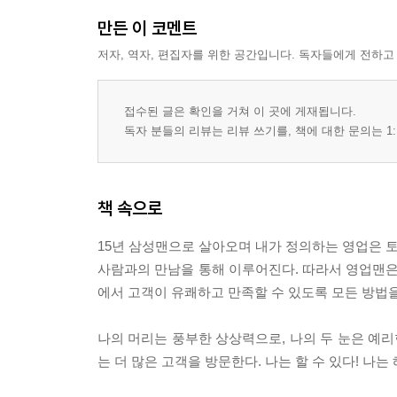
: 영업은 제품을 파는 것이 아니라 진정한 나를 파
만든 이 코멘트
13 우리 회사를 맡아주시오. 다만……
저자, 역자, 편집자를 위한 공간입니다. 독자들에게 전하고
: 고객이 선택하는 영업맨은 바로 나여야 한다
Chapter 2 나는 영업맨, 실전 현장 노하우
접수된 글은 확인을 거쳐 이 곳에 게재됩니다.
14 영업맨, 정문을 뚫어라
독자 분들의 리뷰는 리뷰 쓰기를, 책에 대한 문의는 1:
: 프리마케팅, 영업의 첫 스타트 라인은 정문이다
15 생뚱한 자격증 그래도 나에게 자격을 허하노라!
: 바닥을 체험하고 현장을 살피는 눈을 가져라
책 속으로
16 불통 소통!
: 외부 영업 내부 영업, 눈치의 촉을 펴고 소통하라
15년 삼성맨으로 살아오며 내가 정의하는 영업은 
17 그냥 폐기 처리하시죠
사람과의 만남을 통해 이루어진다. 따라서 영업맨은
: 끝장을 보는 정신이 영업 정신이다
에서 고객이 유쾌하고 만족할 수 있도록 모든 방법을 총
18 왜 내게 그걸 구해달라는 거지
: 구매처 키맨의 문제를 반드시 해결하라
나의 머리는 풍부한 상상력으로, 나의 두 눈은 예리
19 반벙어리 대답은 가라
는 더 많은 고객을 방문한다. 나는 할 수 있다! 나는 해
: 질문에 대한 답은 구체적이고 논리적이어야 한다