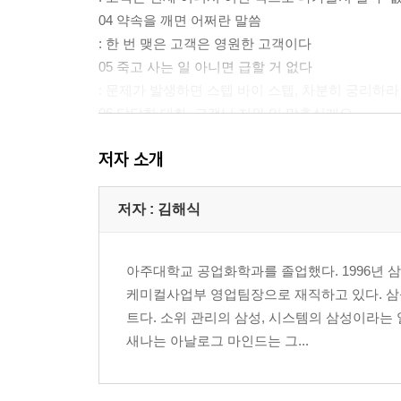
04 약속을 깨면 어쩌란 말씀
: 한 번 맺은 고객은 영원한 고객이다
05 죽고 사는 일 아니면 급할 거 없다
: 문제가 발생하면 스텝 바이 스텝, 차분히 궁리하라
06 달달한 대화, 고객님 저와 입 맞추실래요
: ‘커뮤니케이션 황금률’ 7:3을 견지하라
저자 소개
07 무림의 고수 영업의 고수!
: 영업 파트, 끊임없이 자문하고 자답하라
08 이 한 몸 바쳐 고객의 마음을 사라
저자 : 김해식
: 고객의 마음을 사로잡는다면 이미 영업은 끝난 것
09 설득하기 VS 설득당하기
아주대학교 공업화학과를 졸업했다. 1996년
: 설득당하는 것도 영업전략이다
케미컬사업부 영업팀장으로 재직하고 있다. 삼
10 경력이라는 이름의 천리안
트다. 소위 관리의 삼성, 시스템의 삼성이라는
: 과거를 바탕으로 미래를 그려낼 수 있는 눈을 가
새나는 아날로그 마인드는 그...
11 사랑의 검은 ‘봉다리’
: 일과 가정, 두 마리 토끼를 다 잡아라
12 오, 놀라워라! 내조의 힘