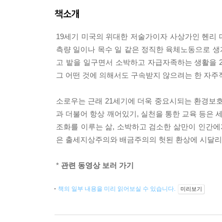
책소개
19세기 미국의 위대한 저술가이자 사상가인 헨리
측량 일이나 목수 일 같은 정직한 육체노동으로 생계
고 밭을 일구면서 소박하고 자급자족하는 생활을 
그 어떤 것에 의해서도 구속받지 않으려는 한 자주
소로우는 근래 21세기에 더욱 중요시되는 환경보호
과 더불어 항상 깨어있기, 실천을 통한 교육 등은
조화를 이루는 삶, 소박하고 검소한 삶만이 인간
은 출세지상주의와 배금주의의 헛된 환상에 시달리
*
관련 동영상 보러 가기
책의 일부 내용을 미리 읽어보실 수 있습니다.
미리보기