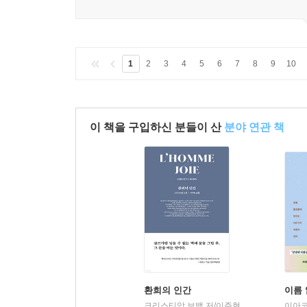
1
2
3
4
5
6
7
8
9
10
이 책을 구입하신 분들이 산
분야 연관 책
환희의 인간
이름 
크리스티앙 보뱅 저/이주현 역
1984Book
|