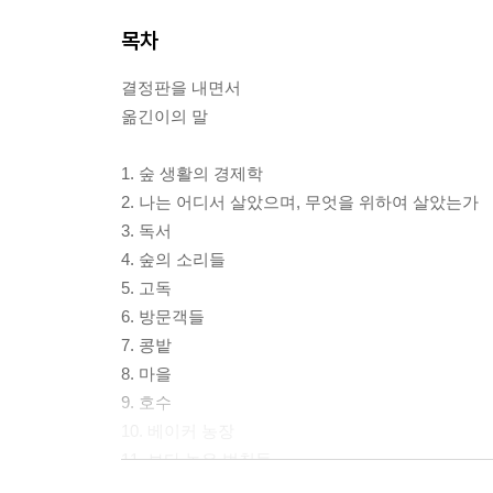
목차
결정판을 내면서
옮긴이의 말
1. 숲 생활의 경제학
2. 나는 어디서 살았으며, 무엇을 위하여 살았는가
3. 독서
4. 숲의 소리들
5. 고독
6. 방문객들
7. 콩밭
8. 마을
9. 호수
10. 베이커 농장
11. 보다 높은 법칙들
12. 이웃의 동물들