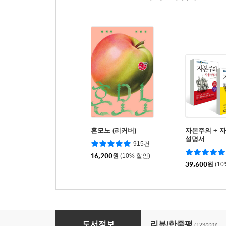
혼모노 (리커버)
자본주의 + 
설명서
915건
16,200
원
(10% 할인)
39,600
원
(1
월든
도서정보
리뷰/한줄평
(123/220)