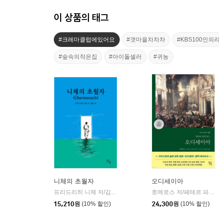
이 상품의 태그
#크레마클럽에있어요
#갯마을차차차
#KBS100인
#숲속의작은집
#아이돌셀러
#귀농
니체의 초월자
오디세이아
프리드리히 니체 저/김철 편역
히읏
호메로스 저/페테르 파울 루벤스 그림/박문재 역
|
15,210
원
(10% 할인)
24,300
원
(10% 할인)