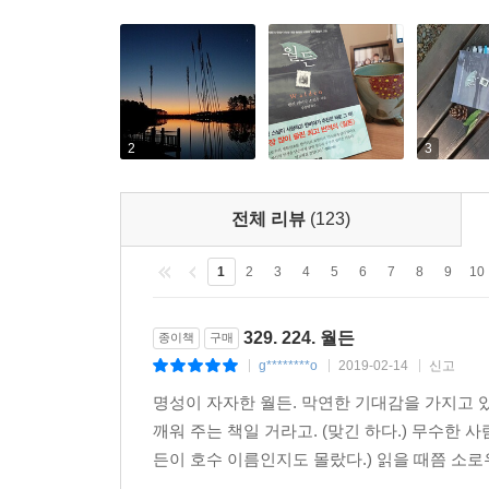
2
3
전체 리뷰
(123)
1
2
3
4
5
6
7
8
9
10
329. 224. 월든
종이책
구매
g********o
2019-02-14
신고
|
|
|
명성이 자자한 월든. 막연한 기대감을 가지고 
깨워 주는 책일 거라고. (맞긴 하다.) 무수한
든이 호수 이름인지도 몰랐다.) 읽을 때쯤 소로