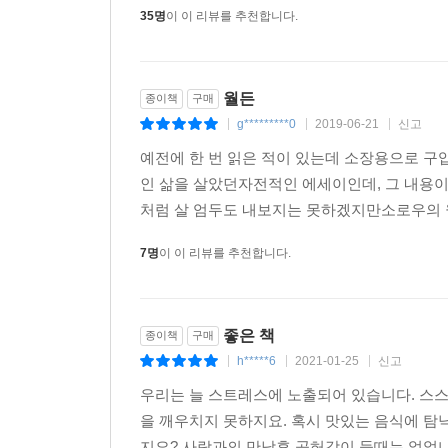
35명
이 이 리뷰를 추천합니다.
월든
종이책
구매
g*********0
2019-06-21
신고
|
|
|
예전에 한 번 읽은 적이 있는데 소장용으로 
인 삶을 살았던자전적인 에세이인데, 그 내용
처럼 살 엄두도 내보지는 못하겠지만소로우의 월
7명
이 이 리뷰를 추천합니다.
좋은 책
종이책
구매
h*****6
2021-01-25
신고
|
|
|
우리는 늘 스트레스에 노출되어 있습니다. 스
을 깨우치지 못하지요. 혹시 맛있는 음식에 탐
지요? 사람과의 만남후 공허감이 들때는 없었나