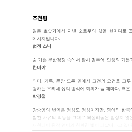
대자연의 예찬과 문명사회에 대한 통렬한 비판이 담
추천평
‘세계문학사상 그 유래를 찾아볼 수 없는 특이한
월든 호숫가에서 지낸 소로우의 삶을 한마디로 
졸업했으나 안정된 직업을 갖지 않고 측량 일이나 
메시지입니다.
호숫가의 숲 속에 들어가 통나무집을 짓고 밭을 
법정 스님
동시에 문명사회에 대한 통렬한 비판이며, 그 어떤
숨 가쁜 무한경쟁 속에서 잠시 멈추어 ‘인생의 기본과
1852년 미국에서 처음 출간된 이 책 《월든》은 
한비야
평가받고 있으며, 전 세계의 많은 독자들에게 읽
우리나라에서도 법정 스님, 한비야 씨 등 많은 이
의미, 기록, 문장 모든 면에서 고전의 요건을 고
당하는 우리네 삶의 방식에 회의가 들 때마다, 혹은
자연주의와 참다운 인생의 길을 제시한 놀라운 책
박경철
강승영의 번역은 정성도 정성이지만, 영어와 한국
소로우는 근래 21세기에 더욱 중요시되는 환경보
힘찬 사유의 박동을 그대로 되살려놓은 범상치 않
자연과 더불어 항상 깨어있기, 실천을 통한 교육
재현되어 원작 언어의 찬란한 빛이 되살아나고 있다
자연과 조화를 이루는 삶, 소박하고 검소한 삶만