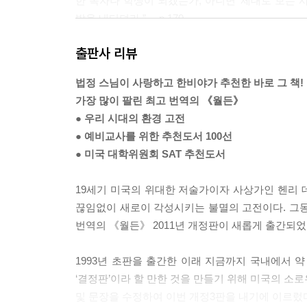
한 독자나 학생이 되겠는가, 아니면 ‘제대로 보는 
발을 내디뎌라.” ---p.170
출판사 리뷰
“사람들이 수레와 헛간으로 피할 때 그대는 구름 밑
려 들지 마라. 진취성과 신념이 없기 때문에 사람들은
법정 스님이 사랑하고 한비야가 추천한 바로 그 책!
가장 많이 팔린 최고 번역의 《월든》
“집을 지을 때 나 자신이 그랬던 것보다는 좀 더 
● 우리 시대의 환경 고전
성의 어디에 바탕을 둔 것인지를 생각해보고 경우
● 예비교사를 위한 추천도서 100선
아예 짓지 않기로 한다면 어떨까?” ---pp.74~75
● 미국 대학위원회 SAT 추천도서
“자기 자신에 대하여 아무런 존경심을 갖지 않는 사
19세기 미국의 위대한 저술가이자 사상가인 헨리
땅은 사랑하지만, 지금 당장 자신의 육신에 활력을 
끊임없이 새로이 각성시키는 불멸의 고전이다. 그동
리를 파먹고 있는 구더기라고 할 수 있으리라.”
번역의 《월든》 2011년 개정판이 새롭게 출간되었
---p.474
1993년 초판을 출간한 이래 지금까지 국내에서 약
‘결정판’이라 할 만한 것을 만들기 위해 미국의 소
및 문장을 수정하여 이번 개정3판을 내기에 이르렀