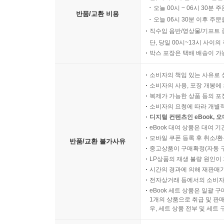
오늘 00시 ~ 06시 30분 
반품/교환 비용
오늘 06시 30분 이후 주문
직수입 음반/영상물/기프트 
단, 당일 00시~13시 사이
박스 포장은 택배 배송이 가
소비자의 책임 있는 사유로 
소비자의 사용, 포장 개봉에 
복제가 가능한 상품 등의 포장을 
소비자의 요청에 따라 개별
디지털 컨텐츠인 eBook, 
eBook 대여 상품은 대여 기
모바일 쿠폰 등록 후 취소/환
반품/교환 불가사유
중고상품이 구매확정(자동 
LP상품의 재생 불량 원인이 기
시간의 경과에 의해 재판매가
전자상거래 등에서의 소비자
eBook 세트 상품은 일괄 
1개의 상품으로 취급 및 판매
우, 세트 상품 전부 및 세트