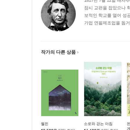
1817년 7월 12일 
잠시 교편을 잡았으나 
보적인 학교를 열어 성공
가업 연필제조업을 돕거나
작가의 다른 상품
월든
소로와 걷는 아침
돈
게