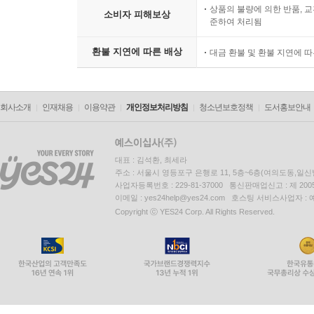
상품의 불량에 의한 반품, 교
소비자 피해보상
준하여 처리됨
환불 지연에 따른 배상
대금 환불 및 환불 지연에 
회사소개
인재채용
이용약관
개인정보처리방침
청소년보호정책
도서홍보안내
대표 : 김석환, 최세라
주소 : 서울시 영등포구 은행로 11, 5층~6층(여의도동,일신
사업자등록번호 : 229-81-37000 통신판매업신고 : 제 200
이메일 : yes24help@yes24.com 호스팅 서비스사업자 :
Copyright ⓒ YES24 Corp. All Rights Reserved.