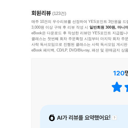
한기욱 (인제대 영문과 교수, <대산문화> 2001년 4
《월든》은 출세지상주의와 배금주의의 헛된 환상에
회원리뷰
(123건)
《월든》이라는 단 한 권의 책으로 소로우는 불후의
로버트 프로스트
매주 10건의 우수리뷰를 선정하여 YES포인트 3만원을 드
3,000원 이상 구매 후 리뷰 작성 시
일반회원 300원, 마니아
eBook은 다운로드 후 작성한 리뷰만 YES포인트 지급됩니
나는 큰 즐거움을 가지고 《월든》을 읽었으며 그로
클래스는 첫번째 회차 주문확정 시점부터 마지막 회차 주문
마하트마 간디
사락 독서모임으로 진행된 클래스는 사락 독서모임 게시판
eBook 페이백, CD/LP, DVD/Blu-ray, 패션 및 판매금
만약 이 나라의 대학들이 현명하다면 졸업하는 학생
것이다.
E.B. 화이트
120
한때 나는 《월든》을 읽고 이니스프리 섬에서 소로
W.B. 예이츠
불멸의 책 《월든》……
데일 카네기
AI가 리뷰를 요약했어요!
느와이에 백작 부인, 《월든》의 경이로운 문장들을