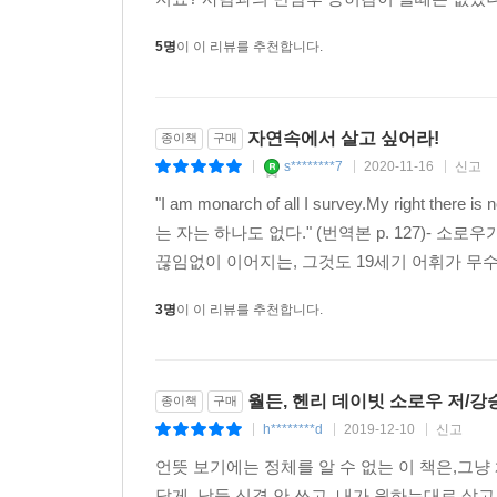
5명
이 이 리뷰를 추천합니다.
자연속에서 살고 싶어라!
종이책
구매
s********7
2020-11-16
신고
|
|
|
"I am monarch of all I survey.My righ
는 자는 하나도 없다." (번역본 p. 127)-
끊임없이 이어지는, 그것도 19세기 어휘가 무수히
3명
이 이 리뷰를 추천합니다.
월든, 헨리 데이빗 소로우 저/강
종이책
구매
h********d
2019-12-10
신고
|
|
|
언뜻 보기에는 정체를 알 수 없는 이 책은,그
답게, 남들 신경 안 쓰고, 내가 원하는대로 