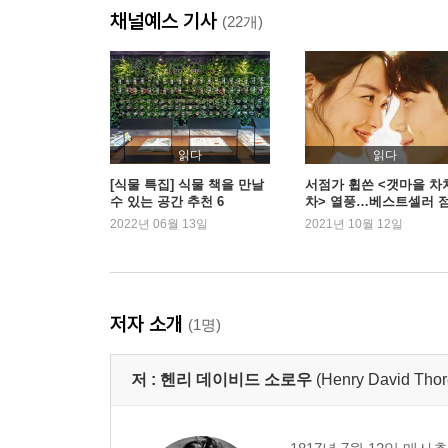
채널예스 기사
13. 집에 불 때기
(22개)
14. 전에 살던 사람들 그리고 겨울의 방문객들
15. 겨울의 동물들
16. 겨울의 호수
17. 봄
18. 맺는말
읽다
읽다
[식물 특집] 식물 책을 만날
서점가 휩쓴 <갯마을 차
수 있는 공간 추천 6
차> 열풍…베스트셀러 
헨리 데이빗 소로우의 연보
부터 역주행 견인까지
2022년 06월 13일
2021년 10월 12일
콩코드 읍과 그 주변의 지도
저자 소개
(1명)
저 :
헨리 데이비드 소로우
(Henry David Thor