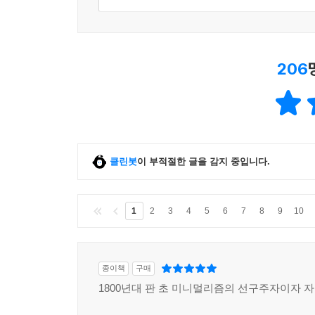
206
클린봇
이 부적절한 글을 감지 중입니다.
1
2
3
4
5
6
7
8
9
10
종이책
구매
1800년대 판 초 미니멀리즘의 선구주자이자 