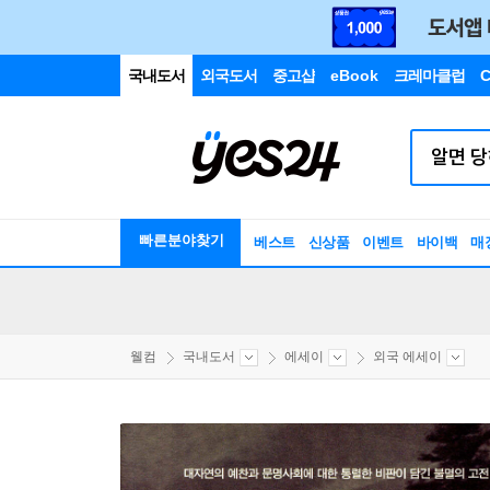
국내도서
외국도서
중고샵
eBook
크레마클럽
C
빠른분야찾기
베스트
신상품
이벤트
바이백
매
웰컴
국내도서
에세이
외국 에세이