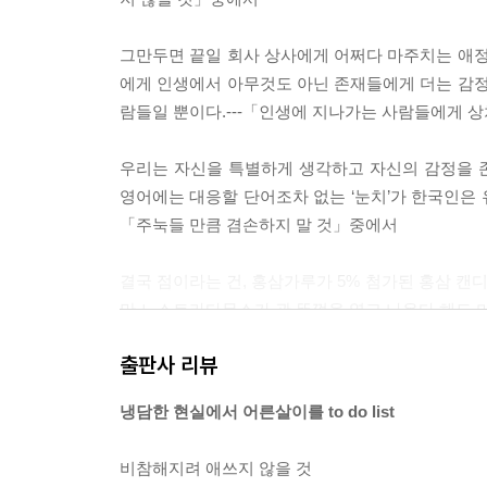
그만두면 끝일 회사 상사에게 어쩌다 마주치는 애정
에게 인생에서 아무것도 아닌 존재들에게 더는 감정
람들일 뿐이다.---「인생에 지나가는 사람들에게 
우리는 자신을 특별하게 생각하고 자신의 감정을 
영어에는 대응할 단어조차 없는 ‘눈치’가 한국인은 
「주눅들 만큼 겸손하지 말 것」중에서
결국 점이라는 건, 홍삼가루가 5% 첨가된 홍삼 캔
만 노스트라다무스가 관 뚜껑을 열고 나온다 해도 미
본질이 모호함에 있기 때문이다.---「삶이라는 모
출판사 리뷰
하루 네 끼를 먹으며 살이 빠지길 바랄 수는 없는 
냉담한 현실에서 어른살이를 to do list
단함을 견뎌내라. 당신이 해야 할 일은 연한 희망이
중에서
비참해지려 애쓰지 않을 것