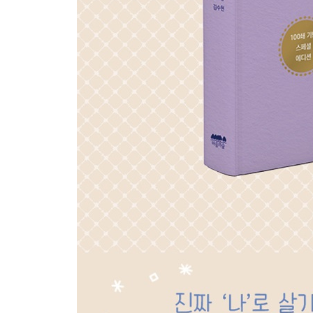
잘 싸우는 법을 배울 것
희망의 근거를 만들 것
기꺼이 세상에 호의를 베풀 것
돈으로 환원되지 않는 나 자신이 될 것
헝거게임에 참여하지 않을 것
방황하는 어른이 될 것
Part 6. 좋은 삶, 그리고 의미 있는 삶을 위한 to do li
행복을 삶의 목적이라 부르지 않을 것
가볍게 살아갈 것
삶의 경우의 수를 늘릴 것
메마르지 않으려 노력할 것
다들 알아서 행복할 것
얻은 것은 무엇인지 생각할 것
지나간 과거와 작별할 것
인생에 여백과 바보비용을 둘 것
그래도 당신은 당신을 이해할 것
나의 행복에 관심을 가질 것