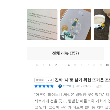
불친절한 세상에서 ‘나’로 살아남기 위해
눈치 보지 않고 나다울 수 있는 ‘당신’을 위해
평범하지만 아름다운 ‘우리’ 보통의 존재들을 위하여
내가 아닌 모습으로 사랑받느니
3
차라리 있는 그대로의 내 모습으로 미움받겠다.
_ 커트 코베인
전체 리뷰
(357)
모두 괜찮은 척 하고 있는 건 아닐까. 사실은 괜찮
1
2
3
4
5
6
7
8
9
10
실력, 애매한 어른으로 자란 우리는 모두 어른을 연
속에서 우린 스스로를 끊임없이 채찍질 하고 있는 
진짜 ‘나’로 살기 위한 뜨거운 
종이책
구매
s****8
2017-03-02
신고
|
|
|
떨어지는 취업률과 치솟는 물가는 아직 사회에 제대
“어른이 되어보니 세상은 냉담한 곳이었다.” 
모두 고민하고 모두 답답해하는 현실, 그게 지금 우
서로에게 선을 긋고, 평범한 이들조차 기회가 
원하던 모습일까?
고 있다. 그것이 우리가 이토록 발버둥 치며 살고