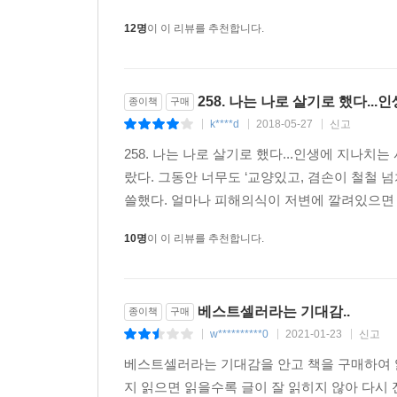
이 시대를 설명하는 대표적인 키워드로 ‘자존감’을
12명
이 이 리뷰를 추천합니다.
사회가 아닌 개인에 집중한 내면의 이야기들에 주목하고 
제시한다. 나처럼 사는 게 아니라 남처럼 살기 위
살아내기 위해 원하지 않는 모습으로 살지 말라고.
258. 나는 나로 살기로 했다.
종이책
구매
평범하지만 아름다운 우리 보통의 존재들을 위하여!
k****d
2018-05-27
신고
|
|
|
당신이 조금은 자유로워졌기를 바란다
258. 나는 나로 살기로 했다...인생에 지나
우리에게 건투를 빈다
랐다. 그동안 너무도 ‘교양있고, 겸손이 철철
쓸했다. 얼마나 피해의식이 저변에 깔려있으면 
지금 우리에게 가장 필요한 것은 무엇일까. 삶은 힘
10명
이 이 리뷰를 추천합니다.
해줄 수 있을까. 다 이렇게 살고 있으니 유난 
아니라면 이 시대와 타인에게 분노해야 할까?
베스트셀러라는 기대감..
종이책
구매
밥벌이 때문에 참는 ‘을’이 된 것에 자책하지 말
w**********0
2021-01-23
신고
부끄러워하지 말자. 누구나 어린 시절엔 지구를 
|
|
|
정의로운 사람으로 살아갈 줄 알았다. 그러나 이
베스트셀러라는 기대감을 안고 책을 구매하여 
모습의 어른은 아니지만, 우리는 우리 자신을 똑바로
지 읽으면 읽을수록 글이 잘 읽히지 않아 다시