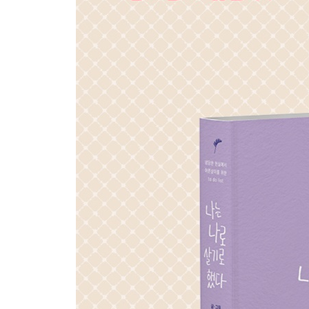
서로의 경계를 지켜줄 것
너그러운 개인주의자가 될 것
일상에서 승패를 나누지 않을 것
미움받지 않기 위해 좋은 사람이 되지는 말 것
부끄러워할 필요가 없는 일에 부끄러워하지 않을 
모든 사람과 잘 지내려 욕심내지 말 것
생활 기스와 완전 파손을 분류할 것
지금의 관계에 최선을 다할 것
그린라이트가 켜졌다면 직진할 것
그럼에도 누군가와 함께할 것
Part 5. 더 나은 세상을 위한 to do list
때론 재미없는 이야기를 할 것
스스로를 비난하지 말 것
나의 몫을 외면하지 않을 것
필요하다면 버틸 것
조바심은 버릴 것