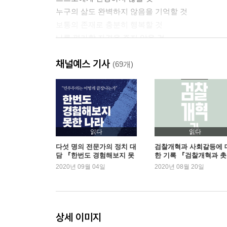
누구의 삶도 완벽하지 않음을 기억할 것
보통의 존재로 충분히 행복할 것
나를 평가할 자격을 주지 않을 것
주눅 들 만큼 겸손하지 말 것
채널예스 기사
나의 삶을 존중할 권리를 말할 것
(69개)
Part 2. 나답게 살아가기 위한 to do llist
단단한 자존감을 다질 것
나다운 삶을 찾을 것
더 이상 삶의 질문을 유예하지 않을 것
읽다
읽다
당연했던 것에 질문할 것
다섯 명의 전문가의 정치 대
검찰개혁과 사회갈등에 
담 『한번도 경험해보지 못
한 기록 『검찰개혁과 
누구의 기대를 위해서도 살지 않을 것
한 나라』 2주 연속 1위
시민』 1위
2020년 09월 04일
2020년 08월 20일
나 외엔 무엇도 되지 않을 것
세상의 정답에 굴복하지 않을 것
안목을 기를 것
스스로 선택할 것
상세 이미지
개인의 취향을 갖출 것