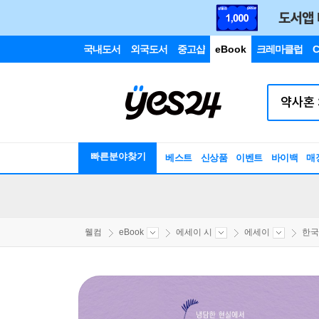
국내도서
외국도서
중고샵
eBook
크레마클럽
C
빠른분야찾기
베스트
신상품
이벤트
바이백
매
웰컴
eBook
에세이 시
에세이
한국