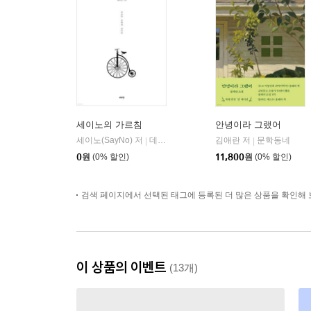
세이노의 가르침
안녕이라 그랬어
세이노(SayNo) 저
데이원
김애란 저
문학동네
|
|
0
원
(0% 할인)
11,800
원
(0% 할인)
검색 페이지에서 선택된 태그에 등록된 더 많은 상품을 확인해 
이 상품의 이벤트
(13개)