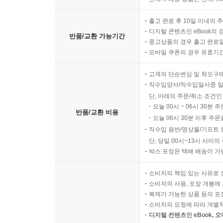
출고 완료 후 10일 이내의 
디지털 콘텐츠인 eBook의 
반품/교환 가능기간
중고상품의 경우 출고 완료일
모바일 쿠폰의 경우 유효기간(
고객의 단순변심 및 착오구
직수입양서/직수입일서중 일
단, 아래의 주문/취소 조건인
오늘 00시 ~ 06시 30분 
반품/교환 비용
오늘 06시 30분 이후 주문
직수입 음반/영상물/기프트 
단, 당일 00시~13시 사이
박스 포장은 택배 배송이 가
소비자의 책임 있는 사유로 
소비자의 사용, 포장 개봉에 
복제가 가능한 상품 등의 포장을 
소비자의 요청에 따라 개별
디지털 컨텐츠인 eBook, 