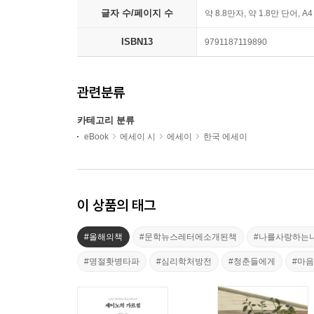
글자 수/페이지 수
약 8.8만자, 약 1.8만 단어, A
ISBN13
9791187119890
관련분류
카테고리 분류
eBook
에세이 시
에세이
한국 에세이
이 상품의 태그
#올해의책
#문학뉴스레터에소개된책
#나를사랑하는
#명절홧병타파
#심리학처방전
#청춘들에게
#마