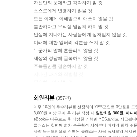
자신만의 문제라고 착각하지 말 것
‘어떻게 돈을 벌 것인가’ 하는 질문 이전에, ‘무엇
스스로에게 변명하지 않을 것
「돈으로 환원되지 않는 나 자신이 될것」중에서
모든 이에게 이해받으려 애쓰지 않을 것
불안하다고 무작정 열심히 하지 말 것
사람을 불행하게 하는 두려움의 실체는 가난이 아니
인생에 지나가는 사람들에게 상처받지 않을 것
있다.---「방황하는 어른이 될 것」중에서
미래에 대한 엉터리 각본을 쓰지 말 것
누군가의 말에 흔들리지 않을 것
아무리 조심해도 예상치 못한 비용이 들 때가 있다.
세상의 정답에 굴복하지 않을 것
수와 오차를 위한 여백과 바보스러움에 대한 예산을
주눅들만큼 겸손하지 말 것
지나간 과거와 작별할 것
냉담한 세상에서 인간성을 잃지 않고 살아가기 위
필요하다면 버틸 것
맞서야 한다. 그리고 나와 타인을 위해, 더 나은 사
나다운 삶을 살 것
을 견디고 있는 그대로의 나로서 살아가기 위하여.
회원리뷰
(357건)
누구도 흉내 내지 않고 누구도 부러워하지 않는
매주 10건의 우수리뷰를 선정하여 YES포인트 3만원을 드
3,000원 이상 구매 후 리뷰 작성 시
일반회원 300원, 마니아
나를 인정하고 사랑하는 방법을 말하다
eBook은 다운로드 후 작성한 리뷰만 YES포인트 지급됩니
클래스는 첫번째 회차 주문확정 시점부터 마지막 회차 주문
아무런 잘못 없이 스스로를 질책해야 했던 나와 닮
사락 독서모임으로 진행된 클래스는 사락 독서모임 게시판