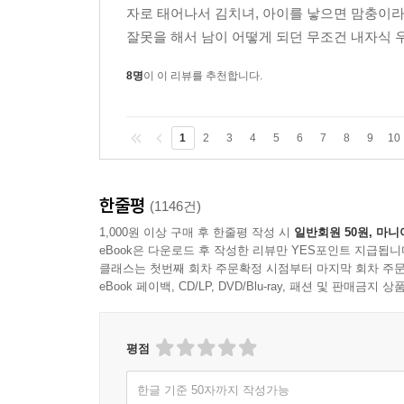
자로 태어나서 김치녀, 아이를 낳으면 맘충이
잘못을 해서 남이 어떻게 되던 무조건 내자식 
8명
이 이 리뷰를 추천합니다.
1
2
3
4
5
6
7
8
9
10
한줄평
(1146건)
1,000원 이상 구매 후 한줄평 작성 시
일반회원 50원, 마니
eBook은 다운로드 후 작성한 리뷰만 YES포인트 지급됩니
클래스는 첫번째 회차 주문확정 시점부터 마지막 회차 주문
eBook 페이백, CD/LP, DVD/Blu-ray, 패션 및 판매금
평점
한글 기준 50자까지 작성가능