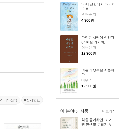
50세 절반에서 다시 0
으로
박현숙 저
4,900
원
다정한 사람이 이긴다
(스페셜 리커버)
이해인 저
13,300
원
어른의 행복은 조용하
다
태수 저
12,500
원
클러버의선택
#잠시쉼표
이 분야 신상품
더보기
책을 좋아하면 그 어
떤 인생도 부럽지 않