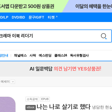
D/LP
DVD/BD
문구
/GIFT
티켓
장안내
채널예스
사락
예스펀딩
클래스24
독서유형검사
RBTI Lab
독서유형검사
AI 일문백답
의견 남기면 YES상품권!
 에세이
소득공제
EPUB
나는 나로 살기로 했다
냉담한 현실에
eBook