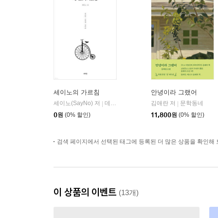
세이노의 가르침
안녕이라 그랬어
세이노(SayNo) 저
데이원
김애란 저
문학동네
|
|
0
원
(0% 할인)
11,800
원
(0% 할인)
검색 페이지에서 선택된 태그에 등록된 더 많은 상품을 확인해 
이 상품의 이벤트
(13개)