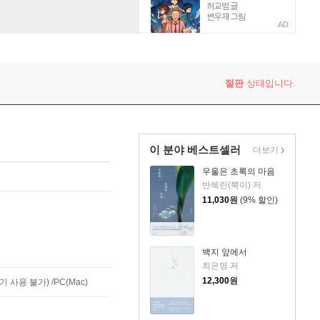
AD
절판
상태입니다.
이 분야 베스트셀러
더보기
우울은 초록의 마음
반혜린(뿍이) 저
11,030
원
(9% 할인)
백지 앞에서
최은영 저
12,300
원
사용 불가) /PC(Mac)