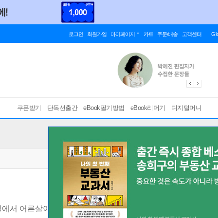
로그인
회원가입
마이페이지
카트
주문/배송
고객센터
Gl
쿠폰받기
단독선출간
eBook필기방법
eBook리더기
디지털머니
서 어른살이를 위한 to do list
[ EPUB ]