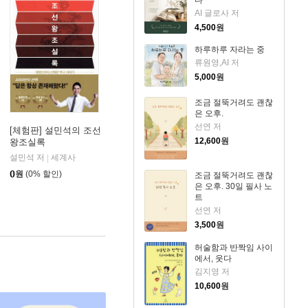
다
AI 글로사 저
4,500
원
하루하루 자라는 중
류원영,AI 저
5,000
원
조금 절뚝거려도 괜찮
은 오후.
선연 저
[체험판] 설민석의 조선
12,600
원
왕조실록
설민석 저
세계사
|
0
원
(0% 할인)
조금 절뚝거려도 괜찮
은 오후. 30일 필사 노
트
선연 저
3,500
원
허술함과 반짝임 사이
에서, 웃다
김지영 저
10,600
원