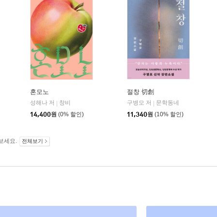
혼모노
절창 切創
성해나 저
창비
구병모 저
문학동네
|
|
14,400
원
(0% 할인)
11,340
원
(10% 할인)
보세요.
전체보기