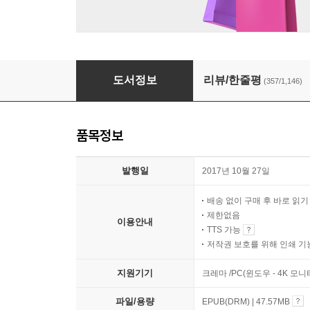
나는 나로 살기로 했다
도서정보
리뷰/한줄평
(357/1,146)
품목정보
발행일
2017년 10월 27일
배송 없이 구매 후 바로 읽
제한없음
이용안내
TTS 가능
저작권 보호를 위해 인쇄 기
지원기기
크레마 /PC(윈도우 - 4K 모
파일/용량
EPUB(DRM) | 47.57MB