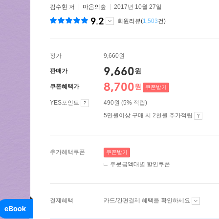
김수현
저
마음의숲
2017년 10월 27일
9.2
회원리뷰(
1,503
건)
정가
9,660원
9,660
원
판매가
8,700
원
쿠폰혜택가
쿠폰받기
YES포인트
490원 (5% 적립)
5만원이상 구매 시 2천원 추가적립
추가혜택쿠폰
쿠폰받기
주문금액대별 할인쿠폰
결제혜택
카드/간편결제 혜택을 확인하세요