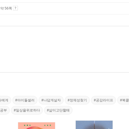
4 약 56쪽
나에게
#아이돌셀러
#나답게살자
#정체성찾기
#공감라이프
#북
음공부
#일상을위로하다
#삶이고단할때