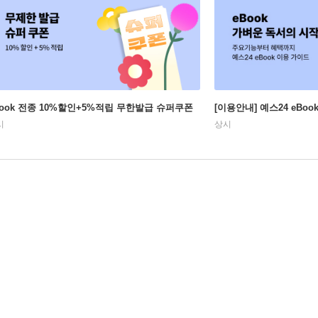
Book 전종 10%할인+5%적립 무한발급 슈퍼쿠폰
[이용안내] 예스24 eBo
시
상시