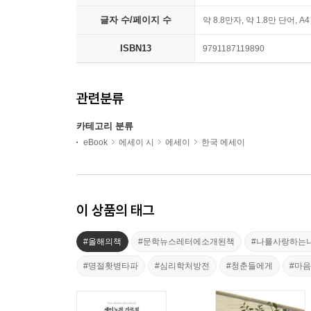
글자 수/페이지 수
약 8.8만자, 약 1.8만 단어, A
ISBN13
9791187119890
관련분류
카테고리 분류
eBook
에세이 시
에세이
한국 에세이
이 상품의 태그
#올해의책
#문학뉴스레터에소개된책
#나를사랑하는
#명절홧병타파
#심리학처방전
#청춘들에게
#마