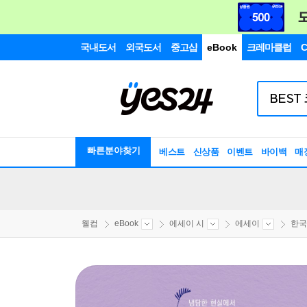
국내도서
외국도서
중고샵
eBook
크레마클럽
C
빠른분야찾기
베스트
신상품
이벤트
바이백
매
웰컴
eBook
에세이 시
에세이
한국