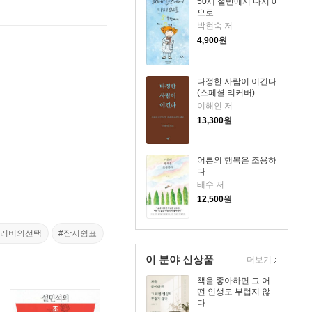
50세 절반에서 다시 0
으로
박현숙 저
4,900
원
다정한 사람이 이긴다
(스페셜 리커버)
이해인 저
13,300
원
어른의 행복은 조용하
다
태수 저
12,500
원
클러버의선택
#잠시쉼표
이 분야 신상품
더보기
책을 좋아하면 그 어
떤 인생도 부럽지 않
다