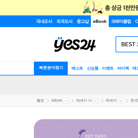
국내도서
외국도서
중고샵
eBook
크레마클럽
C
빠른분야찾기
베스트
신상품
이벤트
바이백
매
웰컴
eBook
에세이 시
에세이
한국