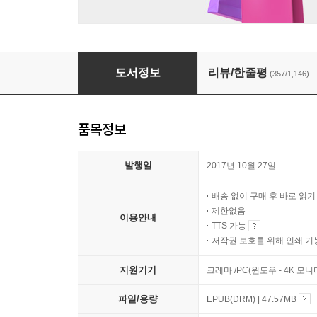
나는 나로 살기로 했다
도서정보
리뷰/한줄평
(357/1,146)
품목정보
발행일
2017년 10월 27일
배송 없이 구매 후 바로 읽
제한없음
이용안내
TTS 가능
저작권 보호를 위해 인쇄 기
지원기기
크레마 /PC(윈도우 - 4K 모
파일/용량
EPUB(DRM) | 47.57MB