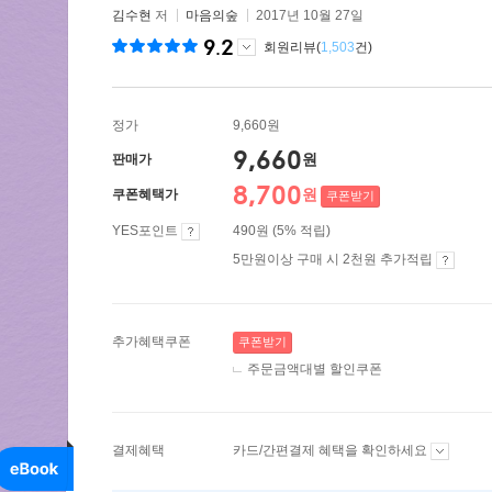
김수현
저
마음의숲
2017년 10월 27일
9.2
회원리뷰(
1,503
건)
정가
9,660원
9,660
원
판매가
8,700
원
쿠폰혜택가
쿠폰받기
YES포인트
490원 (5% 적립)
5만원이상 구매 시 2천원 추가적립
추가혜택쿠폰
쿠폰받기
주문금액대별 할인쿠폰
결제혜택
카드/간편결제 혜택을 확인하세요