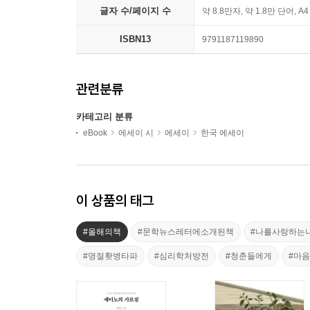
글자 수/페이지 수
약 8.8만자, 약 1.8만 단어, A
ISBN13
9791187119890
관련분류
카테고리 분류
eBook
에세이 시
에세이
한국 에세이
이 상품의 태그
#올해의책
#문학뉴스레터에소개된책
#나를사랑하는
#명절홧병타파
#심리학처방전
#청춘들에게
#마