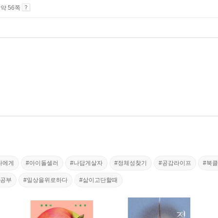
4 약 56쪽
나에게
#아이돌셀러
#나답게살자
#정체성찾기
#공감라이프
#북
음공부
#일상을위로하다
#삶이고단할때