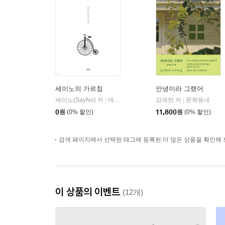
세이노의 가르침
안녕이라 그랬어
세이노(SayNo) 저
데이원
김애란 저
문학동네
|
|
0
원
(0% 할인)
11,800
원
(0% 할인)
검색 페이지에서 선택된 태그에 등록된 더 많은 상품을 확인해 
이 상품의 이벤트
(12개)