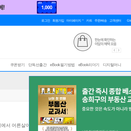
로그인
회원가입
마이페이지
카트
주문/배송
고객센터
Gl
쿠폰받기
단독선출간
eBook필기방법
eBook리더기
디지털머니
서 어른살이를 위한 to do list
[ EPUB ]