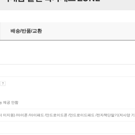
배송/반품/교환
기
능 제공 안함
니터 미지원) /아이폰 /아이패드 /안드로이드폰 /안드로이드패드 /전자책단말기(저사양 기기 