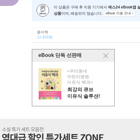
이 상품은 구매 후 지원 기기에서
예스24 eBook앱
상품
이며, 배송되지 않습니다.
eBook 이용 안내
종이책
12,420원
eBook 단독 선판매
<우리동네
어린이병원
이유식 백과>
최강의 큐브
이유식 솔루션!