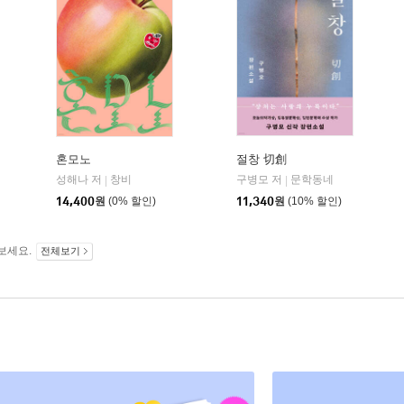
혼모노
절창 切創
성해나 저
창비
구병모 저
문학동네
|
|
14,400
원
(0% 할인)
11,340
원
(10% 할인)
보세요.
전체보기