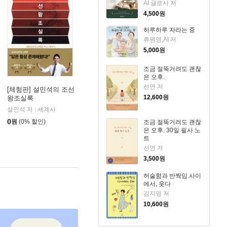
AI 글로사 저
4,500
원
하루하루 자라는 중
류원영,AI 저
5,000
원
조금 절뚝거려도 괜찮
은 오후.
선연 저
[체험판] 설민석의 조선
12,600
원
왕조실록
설민석 저
세계사
|
0
원
(0% 할인)
조금 절뚝거려도 괜찮
은 오후. 30일 필사 노
트
선연 저
3,500
원
허술함과 반짝임 사이
에서, 웃다
김지영 저
10,600
원