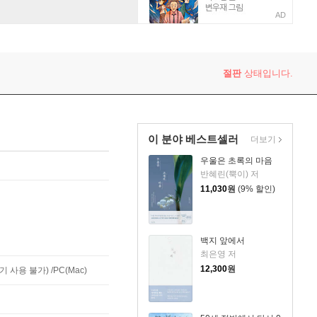
AD
절판
상태입니다.
이 분야 베스트셀러
더보기
우울은 초록의 마음
반혜린(뿍이) 저
11,030
원
(9% 할인)
백지 앞에서
최은영 저
12,300
원
사용 불가) /PC(Mac)