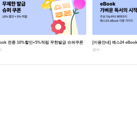
Book 전종 10%할인+5%적립 무한발급 슈퍼쿠폰
[이용안내] 예스24 eBo
시
상시