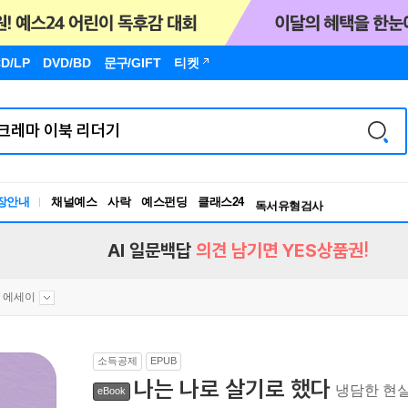
D/LP
DVD/BD
문구
/GIFT
티켓
장안내
채널예스
사락
예스펀딩
클래스24
독서유형검사
RBTI Lab
독서유형검사
AI 일문백답
의견 남기면 YES상품권!
 에세이
소득공제
EPUB
나는 나로 살기로 했다
냉담한 현실에
eBook