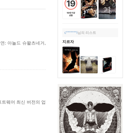
c*******i
님의 리스트
지르자
주연: 아놀드 슈왈츠네거,
프트웨어 최신 버전의 업