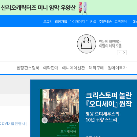
로그인
회원가입
마이페이지
카트
주문/배송
고객센터
Gl
한정판스틸북
예약판매
애니메이션관
해외구매
원데이특가
OX DVD 할인행사 ]