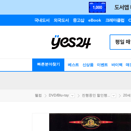
국내도서
외국도서
중고샵
eBook
크레마클럽
C
빠른분야찾기
베스트
신상품
이벤트
바이백
매
웰컴
DVD/Blu-ray
진행중인 할인행...
20세