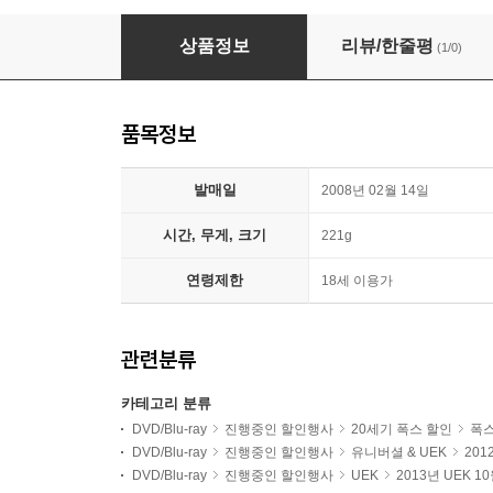
터미네이터1 SE (2Disc)
상품정보
리뷰/한줄평
(1/0)
품목정보
발매일
2008년 02월 14일
시간, 무게, 크기
221g
연령제한
18세 이용가
관련분류
카테고리 분류
DVD/Blu-ray
진행중인 할인행사
20세기 폭스 할인
폭스
DVD/Blu-ray
진행중인 할인행사
유니버셜 & UEK
201
DVD/Blu-ray
진행중인 할인행사
UEK
2013년 UEK 1