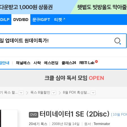
D/LP
DVD/BD
문구
/GIFT
티켓
독서유형검사
RBTI Lab
장안내
채널예스
사락
예스펀딩
클래스24
독서유형검사
크클 심야 독서 모임
OPEN
기 폭스 할...
폭스 8월할인
8월 FOX 혹성탈...
터미네이터1 SE (2Disc)
[ 10월 F
DVD
20세기 폭스
2008년 02월 14일
원서 :
Terminator