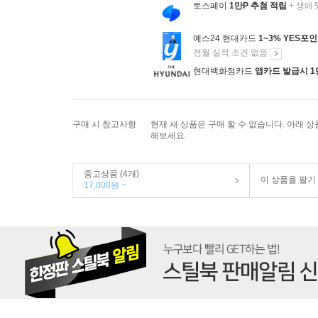
토스페이
1만P 추첨 적립
+ 생애
예스24 현대카드
1~3% YES포
전월 실적 조건 없음
현대백화점카드
앱카드 발급시 1
구매 시 참고사항
현재 새 상품은 구매 할 수 없습니다. 아래 
해보세요.
중고상품 (4개)
이 상품을 팔기
17,000원 ~