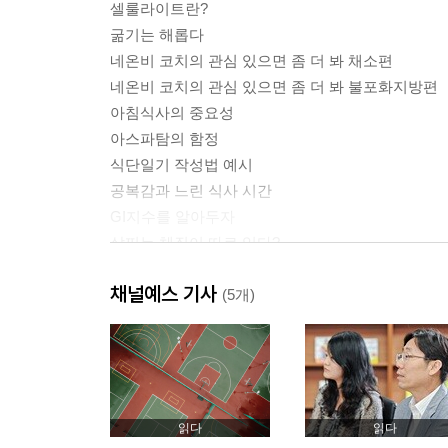
셀룰라이트란?
굶기는 해롭다
네온비 코치의 관심 있으면 좀 더 봐 채소편
네온비 코치의 관심 있으면 좀 더 봐 불포화지방편
아침식사의 중요성
아스파탐의 함정
식단일기 작성법 예시
공복감과 느린 식사 시간
GI지수를 알아두자
살찌는 체질이 따로 있다?
녹차는 비만인에게 해롭다?
채널예스 기사
원 푸드 다이어트의 위험성
(5개)
다이어트에는 육류는 나쁠까?
음식의 열량을 판단하는 방법
간식은 무엇을 먹을까?
치팅 데이의 개념
물을 많이 마시면 좋은 이유
읽다
읽다