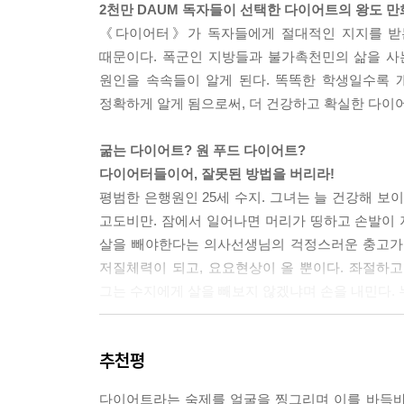
2천만 DAUM 독자들이 선택한 다이어트의 왕도 만
《다이어터》가 독자들에게 절대적인 지지를 받는
때문이다. 폭군인 지방들과 불가촉천민의 삶을 사
원인을 속속들이 알게 된다. 똑똑한 학생일수록
정확하게 알게 됨으로써, 더 건강하고 확실한 다이어
굶는 다이어트? 원 푸드 다이어트?
다이어터들이어, 잘못된 방법을 버리라!
평범한 은행원인 25세 수지. 그녀는 늘 건강해 보
고도비만. 잠에서 일어나면 머리가 띵하고 손발이 
살을 빼야한다는 의사선생님의 걱정스러운 충고가 
저질체력이 되고, 요요현상이 올 뿐이다. 좌절하고
그는 수지에게 살을 빼보지 않겠냐며 손을 내민다. 
당신의 생활습관이 바로 체질이다.
추천평
비만의 원인에서 해결법까지 체계적으로 알게 되는
쉽고 과학적인 다이어트 방법
다이어트라는 숙제를 얼굴을 찡그리며 이를 바득바