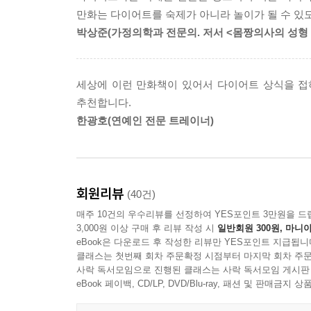
수지의 생활습관을 면밀히 들여다보면, “살이 빠지지
만화는 다이어트를 숙제가 아니라 놀이가 될 수 있
고민들이 고스란히 담겨있다. 《다이어터》가 가장 
박상준(가정의학과 전문의. 저서 <몸짱의사의 성형
이유는 모두 당신의 생활습관, 식습관 때문이다.
고쳐나가기는 어려운 법. 악마같은 서찬희 트레이너
어째서 내가 살쪄 있었나 뼈저리게 느끼며, 근본부터
세상에 이런 만화책이 있어서 다이어트 상식을 접하
추천합니다.
한광호(연예인 전문 트레이너)
회원리뷰
(40건)
매주 10건의 우수리뷰를 선정하여 YES포인트 3만원을 드
3,000원 이상 구매 후 리뷰 작성 시
일반회원 300원, 마니아
eBook은 다운로드 후 작성한 리뷰만 YES포인트 지급됩니
클래스는 첫번째 회차 주문확정 시점부터 마지막 회차 주문
사락 독서모임으로 진행된 클래스는 사락 독서모임 게시판
eBook 페이백, CD/LP, DVD/Blu-ray, 패션 및 판매금