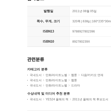
발행일
2011년 08월 05일
쪽수, 무게, 크기
320쪽 | 638g | 160*235*30
ISBN13
9788927802396
ISBN10
892780239X
관련분류
카테고리 분류
국내도서
만화/라이트노벨
웹툰
다음/카카오 연재
국내도서
만화/라이트노벨
웹툰
국내도서
만화/라이트노벨
드라마
수상내역 및 미디어 추천 분류
국내도서
YES24 올해의 책
2011년 올해의 책 후보도서