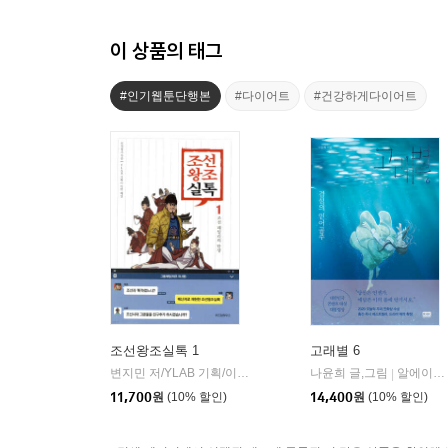
이 상품의 태그
#인기웹툰단행본
#다이어트
#건강하게다이어트
조선왕조실톡 1
고래별 6
변지민 저/YLAB 기획/이한 해설
위즈덤하우스
나윤희 글,그림
알에이치코리아(RHK)
|
|
11,700
원
(10% 할인)
14,400
원
(10% 할인)