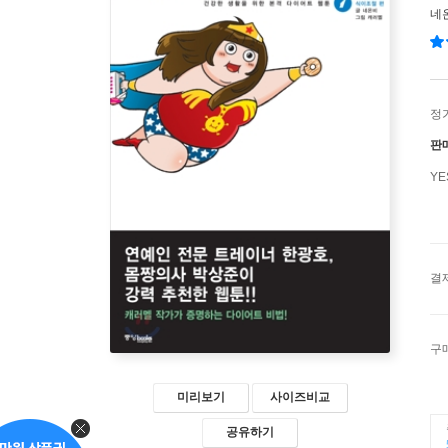
네
정
판
Y
결
구
미리보기
사이즈비교
공유하기