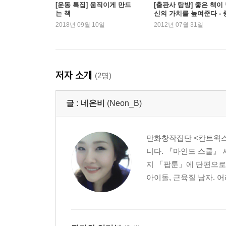
[운동 특집] 움직이게 만드
[출판사 탐방] 좋은 책이
는 책
신의 가치를 높여준다 - 
본문편
앙북스
2018년 09월 10일
2012년 07월 31일
지방은 줄이고 근육을 늘려야 진정한 다이어트의 
초보 다이어터의 필수품, 다이어트 일기
다이어트와 쇼핑
생활습관과 운동
저자 소개
(2명)
식품 영양 표시와 칼로리의 실제
헬스장을 고르는 방법
글 :
네온비
(Neon_B)
헬스장에서의 옷차림
헬스 싸이클의 장단점
근손실
만화창작집단 <칸트웍스
수지의 식단
니다. 『마인드 스쿨』 시
다이어터들의 다이어트를 포기하는 흔하디 흔한 이
지 「팝툰」에 단편으로 데
아이돌, 근육질 남자. 어