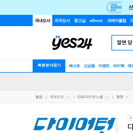
국내도서
외국도서
중고샵
eBook
크레마클럽
C
빠른분야찾기
베스트
신상품
이벤트
바이백
매
웰컴
국내도서
만화/라이트노벨
웹툰
소
다