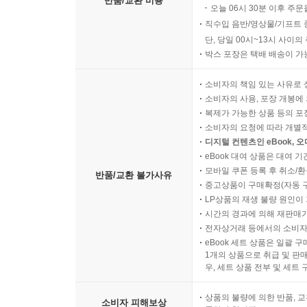
반품/교환 비용
오늘 06시 30분 이후 주문
직수입 음반/영상물/기프트 
단, 당일 00시~13시 사이
박스 포장은 택배 배송이 가
소비자의 책임 있는 사유로 
소비자의 사용, 포장 개봉에 
복제가 가능한 상품 등의 포장을 
소비자의 요청에 따라 개별
디지털 컨텐츠인 eBook, 
eBook 대여 상품은 대여 기
모바일 쿠폰 등록 후 취소/환
반품/교환 불가사유
중고상품이 구매확정(자동 
LP상품의 재생 불량 원인이 기
시간의 경과에 의해 재판매가
전자상거래 등에서의 소비자
eBook 세트 상품은 일괄 
1개의 상품으로 취급 및 판매
우, 세트 상품 전부 및 세트
상품의 불량에 의한 반품, 교
소비자 피해보상