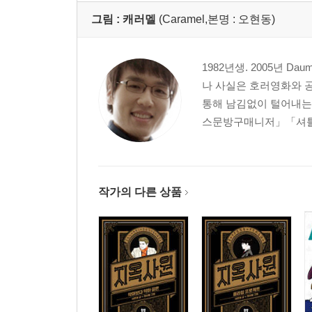
그림 :
캐러멜
(Caramel,본명 : 오현동)
1982년생. 2005년 
나 사실은 호러영화와 
통해 남김없이 털어내는
스문방구매니저」「셔틀맨
작가의 다른 상품