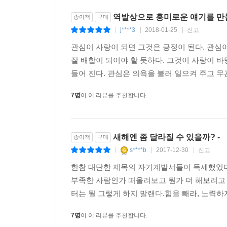
역발상으로 흥미로운 얘기를 만
종이책
구매
j****3
2018-01-25
신고
|
|
|
관심이 사랑이 되면 그것은 긍정이 된다. 관심
잘 배합이 되어야 할 듯하다. 그것이 사랑이 
들어 진다. 관심은 의욕을 불러 일으켜 주고 무
7명
이 이 리뷰를 추천합니다.
새해엔 좀 달라질 수 있을까? -
종이책
구매
s****b
2017-12-30
신고
|
|
|
한참 대단한 제목의 자기계발서들이 득세했었다.뭐
부족한 사람인가 떠올려보고 뭔가 더 해보려고
터는 뭘 그렇게 하지 말랜다.힘을 빼라, 노력하지
7명
이 이 리뷰를 추천합니다.