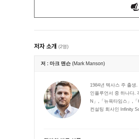
저자 소개
(2명)
저 :
마크 맨슨
(Mark Manson)
1984년 텍사스 주 출생
인플루언서 중 하나다.
N」,「뉴욕타임스」,「
컨설팅 회사인 Infinity 