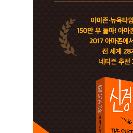
- 사회 부적응자를 최고의 석학으로 만든 선택
- 그 이별은 결국 내 책임이었다
- 말랄라가 총에 맞서 지키려고 했던 것
- 어떤 패는 태어날 때부터 주어진다
- 할 거면 하고 말 거면 말아, ‘어떻게’는 필요 없어
6장. 넌 틀렸어, 물론 나도 틀렸고
- 확실한 건, 확실한 게 아무것도 없다는 사실 하나
- 매 순간 거짓말을 생각해내는 사람들
- ‘내 가슴이 시키는 대로’라는 엉터리 충고
- 그릇된 가치를 맹신한 나머지 스토커가 된 여자
- 나에 대한 확신이란 얼마나 위험한가
- 매일 덜 틀린 사람으로 거듭나는 법
7장. 실패했다고 괴로워하지 마
- 잃을 게 없어서 두려운 게 없었다
- 피카소가 3만장의 그림을 그릴 수 있었던 이유
- 견딜 수 있는 고통을 선택하라, 그리고 견디라