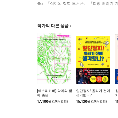
술』 『심야의 철학 도서관』 『희망 버리기 
작가의 다른 상품
[예스리커버] 악마와 함
일단정지! 올리기 전에
원
께 춤을
생각했니?
17,100
원
(10% 할인)
15,120
원
(10% 할인)
1