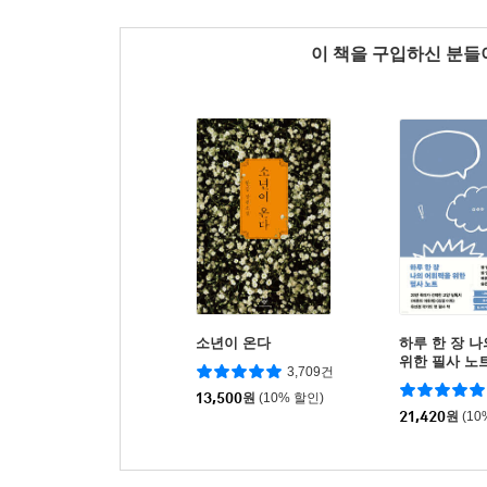
이 책을 구입하신 분
소년이 온다
하루 한 장 
위한 필사 노
3,709건
13,500
원
(10% 할인)
21,420
원
(10