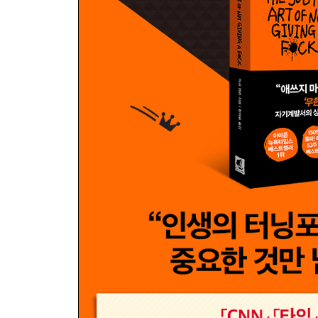
- 전쟁에서 살아남은 이들의 고백
- 실패를 받아들이는 법, ‘뭐라도 해’
8장. 거절은 인생의 기술이야
- 모든 걸 버리고 떠난 여행에서 깨달은 것
- 무엇을 거부할지 선택하라, 그것이 너다
- 로미오와 줄리엣의 사랑이 불건전한 이유
- 관계를 무너뜨리는 선의의 거짓말
- 선택지가 많을수록 더 필요한 기술
9장. 결국 우린 다 죽어
-인생 최악의 순간에 찾아온 깨달음
-죽음이 남긴 질문, 나는 무엇을 남길 것인가
[감사의 말]
[추천사]