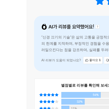
노력과 긍정만 강요하는 자기계발서의 패러다임을 
마크는 성장 과정에서 자기가 얼마나 꼴통이었으며,
미쳤는지를 공들여 설명한다. 여기서 그가 말하는 
삶의 문제를 파고들어 놀라운 통찰력을 제시하는 
「뉴욕타임스」
이야기는 낯설고 새롭다. 긍정의 힘을 믿고, 
AI가 리뷰를 요약했어요!
반대로 이 책은 포기하고, 내려놓고, 덜 노력하는
강력하다.
"신경 끄기의 기술"은 삶의 고통을 긍정
의 한계를 지적하며, 부정적인 경험을 수용
수많은 선택지와 기회비용 앞에서 가치관의 혼란을
러일으킨다는 점을 강조하며, 실패를 두려
아마존·뉴욕타임스 베스트셀러 1위에 올랐다. 또한 ‘
53주 연속 베스트셀러 자리를 지키며 그 저력을
AI 리뷰가 도움이 되었나요?
좋아요
1
걸작이라 평했으며, 「커커스 리뷰」에서는 이 
있다.
별점별로 리뷰를 확인해 보세
삶의 새로운 터닝 포인트를 원하는가? 망상적인
원하는가? 단언컨대 이 책이 그 질문에 가장 대담하
54%
32%
11%