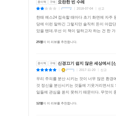
요란한 빈 수레
종이책
구매
i******2
2018-07-04
신고
|
|
|
한때 예스24 접속할 때마다 초기 화면에 자
당에 이런 말하긴 그렇지만 솔직히 돈이 아깝
았을 텐데.우선 이 책이 말하고자 하는 건 한 가
25명
이 이 리뷰를 추천합니다.
신경끄기 쉽지 않은 세상에서 [
종이책
구매
l*****j
2017-11-20
신고
|
|
|
우리 주의를 분산 시키는 것이 너무 많은 환경에
것 정신을 분산시키는 것들에 기웃거리면서도 왜
일들에 관심을 쏟지 못하기 때문이다. 무엇이 중
12명
이 이 리뷰를 추천합니다.