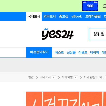
국내도서
외국도서
중고샵
eBook
크레마클럽
C
빠른분야찾기
베스트
신상품
이벤트
바이백
매
웰컴
국내도서
자기계발
처세술/삶의 자...