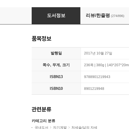
신경 끄기의 기술
도서정보
리뷰/한줄평
(274/896)
품목정보
발행일
2017년 10월 27일
쪽수, 무게, 크기
236쪽 | 380g | 140*207*20
ISBN13
9788901219943
ISBN10
8901219948
관련분류
카테고리 분류
국내도서
자기계발
처세술/삶의 자세