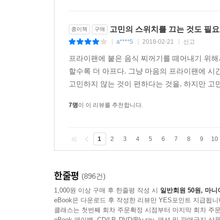
고민의 스위치를 끄는 것도 필
종이책
구매
a****5
2018-02-21
신고
|
|
|
프라이팬에 붙은 음식 찌꺼기를 떼어내기 위해서
할수록 더 아프다. 그냥 마음의 프라이팬에 시
고민하지 않는 것이 편하다는 것을. 하지만 고민
7명
이 이 리뷰를 추천합니다.
1
2
3
4
5
6
7
8
9
10
한줄평
(896건)
1,000원 이상 구매 후 한줄평 작성 시
일반회원 50원, 마니
eBook은 다운로드 후 작성한 리뷰만 YES포인트 지급됩니
클래스는 첫번째 회차 주문확정 시점부터 마지막 회차 주문
eBook 페이백, CD/LP, DVD/Blu-ray, 패션 및 판매금