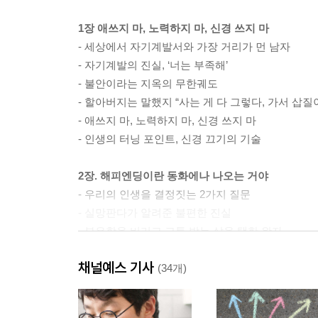
1장 애쓰지 마, 노력하지 마, 신경 쓰지 마
- 세상에서 자기계발서와 가장 거리가 먼 남자
- 자기계발의 진실, ‘너는 부족해’
- 불안이라는 지옥의 무한궤도
- 할아버지는 말했지 “사는 게 다 그렇다, 가서 삽질
- 애쓰지 마, 노력하지 마, 신경 쓰지 마
- 인생의 터닝 포인트, 신경 끄기의 기술
2장. 해피엔딩이란 동화에나 나오는 거야
- 우리의 인생을 결정짓는 2가지 질문
- 실망판다가 알려준 불편한 진실
- 부유함을 버리고 고통 받는 삶을 택한 왕자
- 문제는 계속된다, 바뀌거나 나아질 뿐
채널예스 기사
- 삼키기 싫은 알약을 삼켜야 할 때
(34개)
3장. 왜 너만 특별하다고 생각해?