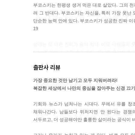
부코스키는 한평생 생겨 먹은 대로 살았다. 그의 
려 그 반대다. 부코스키는 자신을, 특히 가장 못난
단순한 능력 안에 있다. 부코스키가 성공한 진짜 이유
19
삶에는 또 다른 진리가 숨어 있다. 바로 사람들의 
다는 것 말이다. 그럴 수가 업다. 왜냐면 우리에게 
다"라고 했다. 고난과 실패도 그렇다. 당신이 어디로 
출판사 리뷰
덩어리에서 도망치는 게 아니다. 당신이 기꺼이 받아들
가장 중요한 것만 남기고 모두 지워버려라!
'무엇을 위해 투쟁할 것인가'라는 문제가 당신이라는
복잡한 세상에서 나만의 중심을 잡아주는 신경 끄기
을 가지고, 집채만 한 바벨도 들어 올릴 수 있다.
트레스와 불안을 즐기는 사람은 결국 예술가로 성공
기회와 뉴스가 넘쳐나는 시대다. 무에서 유를 창
성공을 결정하는 질문은 '나는 무엇을 즐기고 싶은가'
채워나간다. 남들보다 뒤처지면 안 된다는 경쟁
이 널려 있다. 당신은 뭔가를 선택해야 한다. 고통 없이
서두르고, 더 성공해야만 훌륭한 삶이라는 공식이 
헤비메탈 역사에서 가장 성공적인 밴드 중 하나로