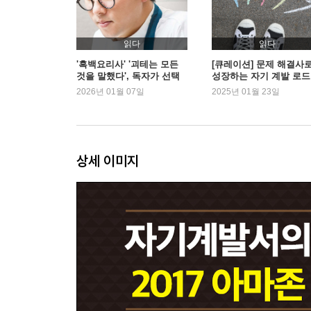
- ‘모두가 위대한 사람이 될 수 있다’라는 헛소리
- 스티브 잡스가 될 거라는 망상에 빠진 벤처기업가
- 최고 혹은 최악, 1%가 되어야 한다는 강박증
읽다
읽다
- 모든 것이 산산이 부서진 최악의 하루
'흑백요리사' '괴테는 모든
[큐레이션] 문제 해결사
것을 말했다', 독자가 선택
성장하는 자기 계발 로
- 당신은 유망주도 아니고 실패자도 아니다
한 2026 새해 첫 책은? | 예
2026년 01월 07일
2025년 01월 23일
스24
4장 ‘고통을 피하는 법’은 없어
- 자기 파괴적 이상에 일생을 바친 사람들
- 외제차를 갖지 못해서 불행하다는 착각
상세 이미지
- 메탈리카에서 하루 아침에 쫓겨난 남자
- 같은 시련을 겪고도 다른 결말을 만들어낸 비틀스
- 완전히 무시해도 좋은 엉터리 가치들
- 더 나은 삶을 원한다면, 더 나은 가치에 신경 쓰라
※ 우리의 삶을 변화시킬 5가지 가치
5장. 선택을 했으면 책임도 져야지
- 42.195km를 어떻게 달릴 것인가