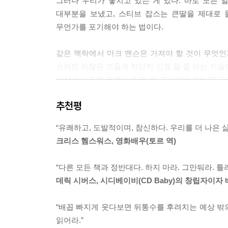
그러나 우리가 놓치고 있는 게 있다. 바로 모든 
느꼈다. 타인의 성공과 자신의 성공을 변덕스럽게 비
대부분을 보냈고, 스티브 잡스는 큰딸을 제대로 
반을 1억 5,000만 장 더 팔아야겠어. 그러면 다 
무언가를 포기해야 하는 법이다.
말이다. 머스테인은 이런 문제를 해결해야 행복해질 수
같은 맥락에서 마크 맨슨은 가져야 할 것이 무엇인
우리는 항상 ‘경험’을 책임지며 살아간다. 그것이 ‘
쓰려면 하찮은 것들에 적당히 신경 끌 줄 아는 기술
다른 누구도 아닌 당신 자신이다. 당신의 불행을 다
세상에서 진짜 문제는 주로 ‘뭘 포기해야 하는지’ 
서 맞닥뜨리는 사건을 어떻게 바라보고, 어떻게 대
을 선택하는 건 언제나 당신이다. - p123
추천평
그렇다면 신경을 끈다는 것은 어떤 의미일까? 마
남보다 특출나야 한다는 일종의 ‘허세’를 버리고,
난 매번 틀렸다. 몽땅. 지금껏 살아오며 나 자신, 타
“유쾌하고, 도발적이며, 참신하다. 우리를 더 나은
진짜 중요한 것과 그렇지 않은 것을 구별해낼 혜안
정이다. 우리는 새로운 것을 알게 될 때 틀린 것에서
크리스 헴스워스, 영화배우(토르 역)
바로 신경 끄기의 기술인 셈이다.
내 매일 매일 덜 틀린 사람으로 거듭날 것이다. 마
겼다. 난 살아오면서 오판에 오판을 거듭했다. 그게 
“다른 모든 책과 정반대다. 하지 마라. 그만둬라. 
인생의 목표가 무엇인지, 행복이 어디에 있는지 
데릭 시버스, 시디베이비(CD Baby)의 창립자이자
미국에서 가장 문제적인 작가가 작정하고 던지는 
----본문 중에서
“배꼽 빠지게 웃다보면 뒤통수를 후려치는 예상 밖의
마크는 현재 미국에서 가장 영향력 있는 파워블로거
읽어라.”
퇴학을 당하기도 했으며 이후 부모님의 이혼과 친