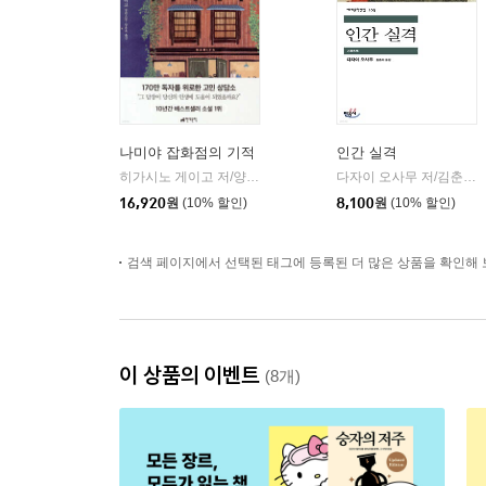
나미야 잡화점의 기적
인간 실격
히가시노 게이고 저/양윤옥 역
현대문학
다자이 오사무 저/김춘미 역
|
16,920
원
(10% 할인)
8,100
원
(10% 할인)
검색 페이지에서 선택된 태그에 등록된 더 많은 상품을 확인해 
이 상품의 이벤트
(8개)