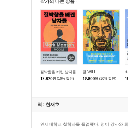
작가의 다른 상품
절박함을 버린 남자들
윌 WILL
희
17,820
원
(10% 할인)
19,800
원
(10% 할인)
1
역 :
한재호
연세대학교 철학과를 졸업했다. 영어 강사와 회