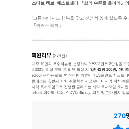
스티브 캠브, 베스트셀러 『삶의 수준을 올려라』의
따위 가지고 있을 리 만무했고, 대학 졸업 후 백수
그때 그가 깨달은 건 일단 뭔가를 하고 나면, 
“고통 속에서도 행복을 찾고 진정성 있게 살도록 우
시행해보기 시작했다. 그러자 실패가 하찮게 느껴
「커커스 리뷰」
있다. 마크는 대체 뭘 하며 살아야 할지 모르겠다
말라고 조언한다. 인간은 누구나 결국 죽으며,
“회복탄력성, 행복, 자유를 얻으려면, 무엇보다 어
현실적이고 의미 있는 자신만의 가치를 발견해야 한
철학적이고 실용적인 이 걸작은 독자에게 그걸 가능
회원리뷰
라이언 홀리데이, 베스트셀러 『에고라는 적』의 
(274건)
잘못된 가치에 매몰돼 인생을 망친 예는 얼마든지
매주 10건의 우수리뷰를 선정하여 YES포인트 3만원을 드
밴드인 메가데스의 멤버였고, 2,500만 장 이상
3,000원 이상 구매 후 리뷰 작성 시
일반회원 300원, 마니아
“마크는 삶의 문제를 깊이 파고들어 놀라우면서도
살았다. 이렇게 가장 가까운 곳에 있는 행복을 보지
eBook은 다운로드 후 작성한 리뷰만 YES포인트 지급됩니
최고작이다.”
클래스는 첫번째 회차 주문확정 시점부터 마지막 회차 주문
매튜 켑네스, 베스트셀러 『하루 50달러로 세계를
사락 독서모임으로 진행된 클래스는 사락 독서모임 게시판
『신경 끄기의 기술』은 인생에서 중요하게 가져야 할
eBook 페이백, CD/LP, DVD/Blu-ray, 패션 및 판매금
믿음을 버릴 것, 실패를 두려워하지 말 것, 거절할 
“실용적인 책 이상이다. 우리의 삶에서 무엇이 중
틀린 사람으로 거듭날 수 있을 것이다.
현실적이다. 개인적인 문제, 미래에 대한 기대와 
270
걷어냈다.
재미있는 이야기, 상스럽고 무자비한 유머, 깊이 있
「허핑턴 포스트」
이 모든 것을 갖추었다!