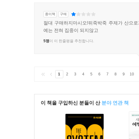
종이책
구매
절대 구매하지마시오!뒤죽박죽 주제가 산으로
예는 전혀 집중이 되지않고
5명
이 이 한줄평을 추천합니다.
1
2
3
4
5
6
7
8
9
10
이 책을 구입하신 분들이 산
분야 연관 책