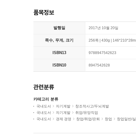
품목정보
발행일
2017년 10월 20일
쪽수, 무게, 크기
256쪽 | 430g | 146*210*28
ISBN13
9788947542623
ISBN10
8947542628
관련분류
카테고리 분류
국내도서
자기계발
창조적사고/두뇌계발
국내도서
자기계발
취업/유망직업
국내도서
경제 경영
창업/취업/은퇴
창업
창업일반/