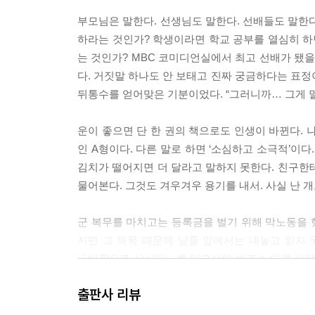
부모님은 말한다. 선생님도 말한다. 선배들도 말한다.
하라는 것인가? 학생이라면 학교 공부를 열심히 하면
는 것인가? MBC 코미디언실에서 최고 선배가 됐을 
다. 거짓말 하나도 안 보태고 진짜 궁금하다는 표정이
뒤통수를 얻어맞은 기분이었다. “그러니까… 그게 말
운이 좋으면 단 한 권의 책으로도 인생이 바뀐다. 
인 A형이다. 다른 말로 하면 ‘소심하고 소극적’이다
김치가 떨어지면 더 달라고 말하지 못한다. 친구한테
물어본다. 그것도 겨우겨우 용기를 내서. 사실 난 개
군 복무를 마치고는 등록금을 벌기 위해 막노동을 했
지만 그 제목 때문에 남들 앞에서는 내놓고 읽지 못
『배짱으로 삽시다』를 읽고서야 비로소 다른 사람들
었다. 어떤 사람이 매일 같은 옷을 입고 회사에 출근
출판사 리뷰
라고 물었단다. 확신도 아니고 ‘혹시?’라고. 내가 뭘
가. 나는 너무나도 큰 용기를 얻었다. _29~30쪽