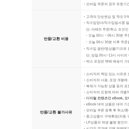
모바일 쿠폰의 경우 유효기간(
고객의 단순변심 및 착오구
직수입양서/직수입일서중 일
단, 아래의 주문/취소 조건인
오늘 00시 ~ 06시 30분 
반품/교환 비용
오늘 06시 30분 이후 주문
직수입 음반/영상물/기프트 
단, 당일 00시~13시 사이
박스 포장은 택배 배송이 가
소비자의 책임 있는 사유로 
소비자의 사용, 포장 개봉에 
복제가 가능한 상품 등의 포장을 
소비자의 요청에 따라 개별
디지털 컨텐츠인 eBook, 
eBook 대여 상품은 대여 기
모바일 쿠폰 등록 후 취소/환
반품/교환 불가사유
중고상품이 구매확정(자동 
LP상품의 재생 불량 원인이 기
시간의 경과에 의해 재판매가