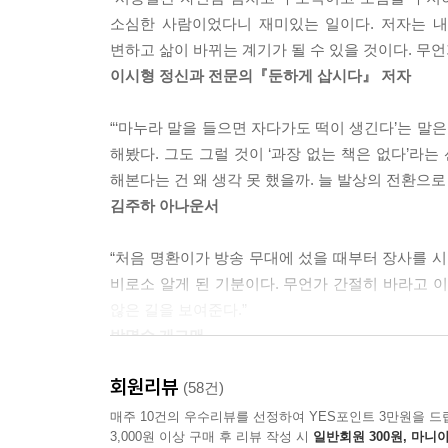
사실 책을 읽어야 한다는 사실을 몰라서 안 읽는 
메밀국숫집을 처음 열고 한동안은 매일 직접 육수를 
소심한 사람이었다니 재미있는 일이다. 저자는 내
상식적이고 뻔한 이야기가 아니라 자신이 직접 실행
면 되는 완제품이 있으니 힘들면 한번 써보라는 주변
변하고 삶이 바뀌는 계기가 될 수 있을 것이다. 무
이를 어떻게 적용할 수 있을지, 어떻게 돈을 벌 수 
을까 싶어 완제품 육수를 들여왔다. 매일 육수를 
이시형 정신과 전문의『둔하게 삽시다』 저자
손님들이 점점 늘어났다. 음식은 정성이다. 한 사람
저자는 자신에게 영감을 준 책으로 마케팅 전문가
진 육수는 누구나 쓸 수 있다. 당연하게도, 가게마다
“‘마누라 말을 들으면 자다가도 떡이 생긴다’는 말은
뿐만 아니라 어떤 책을 어떻게 읽어야 할지, 현실적
치없는 짓이다. 생각해보니 직접 육수를 끓이는 일은
해봤다. 그도 그럴 것이 ‘과장 없는 책은 없다’라
에서 특히 주목할 만한 것은 남다른 저자의 아이디
수다. 똑같이 끓인 육수를 공급받아 똑같은 맛으로 
해본다는 건 왜 생각 못 했을까. 늘 발상의 전환으로
한 방법은 직접 끓이는 것이다. 귀찮고 힘들지만 이게
김주하 아나운서
천성이 소심했던 저자의 인생을 바꾼 한 권의 책
커뮤니티를 활용해 자신의 식당을 홍보한 경험담 
다니엘 핑크의 『파는 것이 인간이다』를 보면 손님이
“처음 명환이가 방송 무대에 섰을 때부터 장사를 시
에피소드로 가득한 이 책은 책 읽기의 힘을 일깨울 
다. 손님이 식사에 더 만족했다는 뜻이다. 이 책을 
비로소 알게 된 기분이다. 무언가 간절히 바라고 
김치 좀 더 주세요.” “깍두기랑 김치요, 네 알겠습니
않은 길을 보여준다.”
책이 시키는 대로 살아보기로 하다
덜 맵게 해주세요.” “매운 거 잘못 드시니까 좀 덜 
박명수 개그맨
들은 이런 얘기도 한다. “어머, 실물이 훨씬 잘 생기
남을 웃기는 일을 업으로 삼아온 개그맨이 실제로
는다. _101~102쪽
회원리뷰
“개그맨일 때 웃기는 기술이 뭔지 알고 있었던 것처
(58건)
될 수 있었던 것은 책 덕분이다. 이시형 박사의 『
기술을 아는 사내라고 생각한다. 그런데 그 비결
매주 10건의 우수리뷰를 선정하여 YES포인트 3만원을 드
싶은 걸 하자’는 깨달음을 얻었다. 그 뒤 저자는 
우리 가게에는 가족 단위 손님이 많다. 부모한테는 
3,000원 이상 구매 후 리뷰 작성 시
일반회원 300원, 마니아
우아함』을 읽고 있다고 했다. 늘 책을 가까이 하