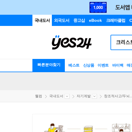
국내도서
외국도서
중고샵
eBook
크레마클럽
C
빠른분야찾기
베스트
신상품
이벤트
바이백
매
웰컴
국내도서
자기계발
창조적사고/두뇌..