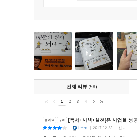
기해보라. 당신의 모습이 얼마나 아름다운지 자신은
된다. 근거 같은 건 없지만 내 생각은 그렇다. 어
저자는 하루에 한 줄만이라도 읽을 것을 권한다. 
하루에 한 개는 만들어보라고 한다. 새로운 발상을
---본문 중에서
책을 읽고 느낀 것이 있으면 행동으로 옮기기만 하면
만약 책을 읽고 뭘 느꼈는지 얘기해보라고 하면 
때문이다. 하지만 걱정할 필요 없다. 저자는 작
주인공보다 주변 인물들에게 관심이 가기도 한다. 어
이 책은 책 읽고 돈 버는 이야기를 다루고 있지만,
없지만 책을 좇는 사람은 돈뿐만 아니라 진정한 행복
전체 리뷰
(58)
못한 곳으로 당신을 인도할 것이다.
1
2
3
4
[독서+사색+실천]은 사업을 성
종이책
구매
b***n
2017-12-23
신고
|
|
|