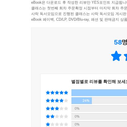
eBook은 다운로드 후 작성한 리뷰만 YES포인트 지급됩니
에서 포장을 찢어 물티슈를 꺼내 바로 닦아준다. 아
싶다.”
삼십 대 중반을 넘겨 방송국을 박차고 나올 수 
클래스는 첫번째 회차 주문확정 시점부터 마지막 회차 주문
기를 보면 이 서비스가 가장 감동적이었다고들 얘기
손현주 탤런트
사락 독서모임으로 진행된 클래스는 사락 독서모임 게시판
실력으로 평가한다면 물고기는 평생 자신이 형편
오늘 당장해보라). _121쪽
eBook 페이백, CD/LP, DVD/Blu-ray, 패션 및 판매금
깨닫고 물에 뛰어들기로 마음먹은 것이다.
2000년 옥션에서 회사 생활을 할 때 일이다. 어느 
사실 식당 창업이 처음은 아니었다. 감자탕집, 실
대리 어디 있어?” 사장님은 나를 보자마자 덥석 껴
58
명
달랐다. 주 메뉴부터 입지까지 『이카루스 이야기
을 개척한 거야!” 사장님이 들고 있는 신문에는 ‘
고객이 직접 말하게 하라’는 책의 가르침을 따라 온
라인게임이 한창 유행하기 시작하던 시절의 일이다. 
석이랑 얼마나 경기를 해보고 싶을까?’라는 생각에 
손님이 주문할 때 그대로 따라서 말한 종업원이 팁
동 코엑스 안에 있는 메가웹스테이션이었다. 그곳에
말했다. ‘훌륭한 밥은 전기밥솥으로는 안 되고 가스
도 없이 서서 경기 중계를 해줬다. 그 뒤로 메가
했다. 정말 책을 읽으면 책에 나오는 말을 그 즉시 실
별점별로 리뷰를 확인해 보세
그맨 그만두고 옥션에 전념할 생각이 없느냐고 물었다
전해주고 싶은 인생의 기술
책을 읽고 떠들다 보면 조용히 입을 닫고 성숙하는
24%
다. 덕분에 미인까지 얻었는데 멈출 이유가 뭔가. 내
0%
누군가는 책을 읽고, 또 누군가는 책을 권하기도 하
라고 했다. 아내는 웃을 뿐 아무 말도 하지 않았다.
0%
차별화되는 지점이 여기에 있다. 이 책은 닥치는
을 읽고 와서 그 책에 푹 빠져 얘기를 하는데 만날 
0%
따라가고 실행해보면서 그 효과를 실제로 검증해온