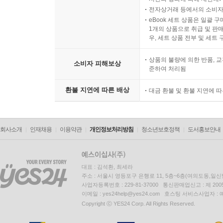
전자상거래 등에서의 소비자
eBook 세트 상품은 일괄 
1개의 상품으로 취급 및 판매
우, 세트 상품 전부 및 세트
상품의 불량에 의한 반품, 교
소비자 피해보상
준하여 처리됨
환불 지연에 따른 배상
대금 환불 및 환불 지연에 
회사소개
인재채용
이용약관
개인정보처리방침
청소년보호정책
도서홍보안내
대표 : 김석환, 최세라
주소 : 서울시 영등포구 은행로 11, 5층~6층(여의도동,일신
사업자등록번호 : 229-81-37000 통신판매업신고 : 제 200
이메일 : yes24help@yes24.com 호스팅 서비스사업자 :
Copyright ⓒ YES24 Corp. All Rights Reserved.