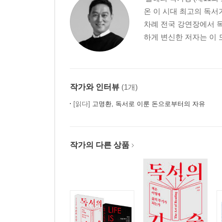
끝을 봐라
온 이 시대 최고의 독서가
내가 팔 수 있는 것은 무엇인가
차례 전국 강연장에서 독
얘깃거리를 만들어라
하게 변신한 저자는 이 모
식당에 관한 세 가지 아이디어
실행해서 보배가 된 아이디어
아직 실행하지 못한 아이디어들
작가와 인터뷰
(1개)
4장 독서의 신이 되라
[읽다]
고명환, 독서로 이룬 돈으로부터의 자유
책 읽기 좋은 곳을 찾아라
속독을 통해 정독할 책을 골라내라
목적을 가지고 읽어라
작가의 다른 상품
읽은 흔적을 남겨라
책이 읽히지 않을 때는 뱃살부터 없애라
5장 삶을 치유하는 책 읽기
돈 때문에 힘들 때
하고 싶은 일을 찾지 못했을 때