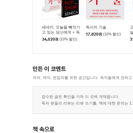
내가 누구인지 알고 싶을 때
결정장애에 시달릴 때
사업이 잘 안 풀릴 때
불안하고 우울할 때
세네카, 오늘을 빼앗기
독서의 기술
슬럼프에 빠졌을 때
고 있는 당신에게 + 독
살
17,820
원
(10% 할인)
서의 기술 세트
+
34,020
원
(10% 할인)
3
동료가 나보다 월급이 많아 분할 때
토
행복해지고 싶을 때
부록: 유재석과 박명수, 세심함과 실행력의 두 표본
만든 이 코멘트
맺음말1: 당신은 지금 무슨 일을 하고 있나요?
저자, 역자, 편집자를 위한 공간입니다. 독자들에게 전하고
맺음말2: 책, 읽는 것도 좋고 쓰는 것은 더 좋다
참고한 책들
접수된 글은 확인을 거쳐 이 곳에 게재됩니다.
독자 분들의 리뷰는 리뷰 쓰기를, 책에 대한 문의는 1:
책 속으로