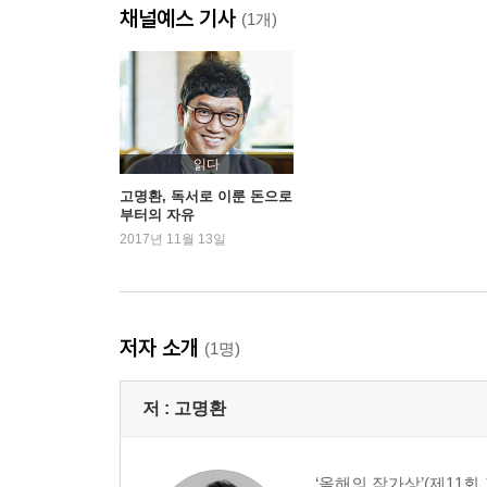
채널예스 기사
언제 어디서 시작할까
(1개)
너무 낮게 날면 위험하다
사장이 다 할 줄 알아야 한다
기준을 세우고 흔들리지 마라
육수는 직접 끓여라
진심이 경쟁력이다
읽다
가장 싸고 효과 높은 홍보 전략
고명환, 독서로 이룬 돈으로
부터의 자유
내 입으로 말하지 말고 고객들이 말하게 하라
2017년 11월 13일
효과 만점 고객 응대법
디테일에 강해져라
고객은 작은 것에 감동한다
창업은 직장에 다닐 때 하라
저자 소개
(1명)
3장 아이디어를 낚는 책의 바다
저 :
고명환
우선, 많을수록 좋다
최고의 아이디어 원천
해체하고 다시 조립하라
‘올해의 작가상’(제11