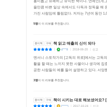
흥미롭고 유쾌하고 유익한 책이다. 연예인(개그
을만큼 바쁜 일상 속에서도 다독과 정독을 해 
가진 사람임에 틀림없다. 저자는 7년여 동안 1,
5명
이 이 리뷰를 추천합니다.
책 읽고 매출의 신이 되다
종이책
구매
d***8
2018-06-20
신고
|
|
|
엔서니 스토작가의 [고독의 위로]에서는 고독
활을 할 때는 느끼지 못한 사물이나 생각에 집중
공한 사람들의 예를 들어 설명하고 있다. 서양
3명
이 이 리뷰를 추천합니다.
책이 시키는 대로 해보셨어요? [
종이책
구매
l*****j
2017-10-24
신고
|
|
|