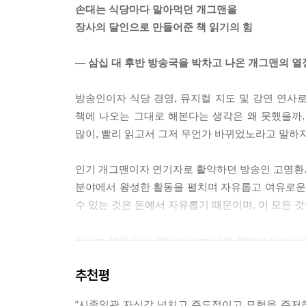
손대는 식당마다 말아먹던 개그맨을
장사의 달인으로 만들어준 책 읽기의 힘
“심장에 출혈 기미가 보입니다. 사흘 안에 심장파열
살아서 일반 병실로 돌아왔다. 나는 죽지 않았다. 죽
― 삼십 대 후반 방송국을 박차고 나온 개그맨의 열
벌고 싶지는 않았다. 죽는다는 말을 들었을 때 머릿속
몸이 만신창이라 움직일 수가 없었다. 답답했다. 답
방송인이자 식당 경영, 뮤지컬 지도 및 강연 연사로
했다. 잡지부터 소설, 에세이, 만화까지 한 무더기 
책에 나오는 그대로 해본다는 생각은 왜 못했을까.
그날부터 책을 읽었다. 그토록 빽빽하던 스케줄이 이
많이, 빨리 읽고서 그저 무언가 바뀌었노라고 말하
다. 사고 충격으로 한쪽 눈동자가 마비돼서 사물이 
50여 권의 책을 읽었다. _49~50쪽
인기 개그맨이자 연기자로 활약하던 방송인 고명환. 
분야에서 왕성한 활동을 펼치며 자유롭고 여유로운 삶
언제 사업을 시작해야 할지 모르겠다면 인생에서 중요
수 있는 것은 돈에서 자유롭기 때문이며, 이 모든 
가게를 오픈했더니 정말 그렇게 됐다. 가게가망하면
어나졌다. 전 재산을 투자한 가게인데 또 망하면 어
저자는 책을 읽고 책이 시키는 대로 했더니 아이디어
는 상황, 떨어지면 끝장인 벼랑으로 날 몰아넣으니 
창업해 연이어 실패했지만 마케팅, 자기계발, 인문,
는 동시에 여러 가지 일을 할 수 있다. 내가 해보니
추천평
교통사고를 계기로 책과 인연을 맺은 뒤 7년 동안 1
사업을 시작하면서도 결혼을 준비할 수 있다. 창업을 
“시종일관 자신감 넘치고 주도적이고 모험을 주저하