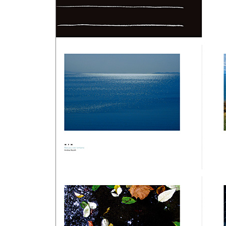
자기 최면 또는 자기 암시
아니 글쎄, 어떤 아주머니 한 분이
이 세상에서 가장 어려운 일
세 개의 바나나 상자
내 인생의 유서 | 떠나기를 유보하며 남기는 글
하루하루를 멋지게 만들어 가다 보면
견딜 수 없는 것들을 견뎌온 당신
말이 필요 없다
어느 비관주의자의 변절
가끔씩은 꼭, 필요한 일
누가 좀 가르쳐 주시겠어요?
가슴속에 난로를 가지고 있는 사람
연필을 입에 물고 그린 그림
하루하루의 삶이 모험인 사람들
나는 레몬이 레몬이라는 걸 믿습니다
따끈한 술국과 따뜻한 밥 한 솥