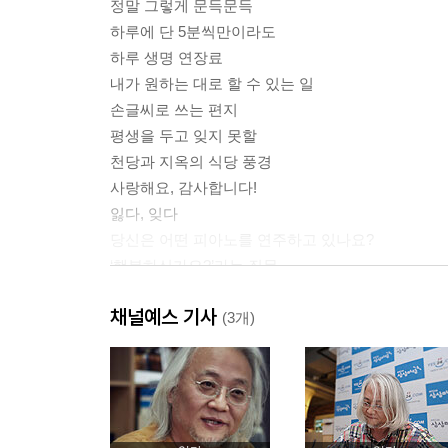
정말 그렇게 문득문득
하루에 단 5분씩만이라도
하루 생명 연장료
내가 원하는 대로 할 수 있는 일
손글씨로 쓰는 편지
평생을 두고 잊지 못할
천당과 지옥의 식당 풍경
사랑해요, 감사합니다!
잃다, 잊다
당신은 어떤 피아노를 연주하고 있나요?
‘행복하신가요?’라는 질문
묻지도 따지지도 말고 와락!
채널예스 기사
내 인생의 친구들 | 고맙고 사랑스럽고 든든한
(3개)
지구라는 이름의 푸른 점 위에서
경건한 고마움
이 세상에서 가장 쉬운 일
나무 위로 올라간 스물네 살짜리 처녀