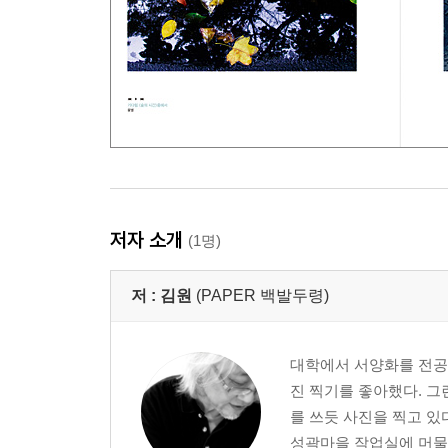
취미는 술 마시기와 낮잠
400원짜리 영혼으로 무엇을 할까요?
그 질문 참 아프구나
좋은 건 사라지지 않아요
당신은 어떤 꿈을 가지고 있나요?
앞으로 남은 시간이 20분이라면
우리에게 내일은 없다
안 하면 안 할수록 즐거워지는 인생
저자 소개
(1명)
에필로그 | 또 다시 15년 동안의 즐거운 삶을 꿈꾸며
그리고 남은 이야기
저 :
김원
(PAPER 백발두령)
대학에서 서양화를 전공
진 찍기를 좋아했다. 
를 쓰듯 사진을 찍고 있다
성곽마을 작업실에 머물며