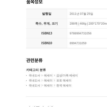
품목정보
발행일
2011년 07월 25일
쪽수, 무게, 크기
288쪽 | 466g | 200*170*20
ISBN13
9788994731056
ISBN10
8994731059
관련분류
카테고리 분류
국내도서
에세이
감성/가족 에세이
국내도서
에세이
포토 에세이
국내도서
에세이
한국 에세이