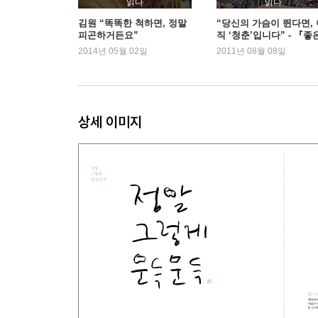
읽다
읽다
청춘에 대한 정의
김원 “똑똑한 척하면, 정말
“당신의 가슴이 뛴다면, 
피곤하거든요”
직 ‘청춘’입니다” - 『좋
봄, 들판에 서서
건 사라지지 않아요』 
2014년 05월 02일
2011년 08월 08일
하나가 생기면, 하나를 버린다
잠들고 싶은 강렬한 유혹
내가 되고 싶은 사람
꼬리에 꼬리를 무는 생각
상세 이미지
올림픽 체조경기장에서 만나기로 해요!
내 인생의 보물 | 인도의 고대 유물 두 점을, 손에 넣
거울 속의 나와 인사하기
술이 반병쯤 남아 있는 술병
햄릿과 돈키호테
즐겁고 신나는 뒷북 행진곡
나는 누구인가
바람과 햇살의 이야기
목숨을 걸다
낭만이 밥 멕여주냐?