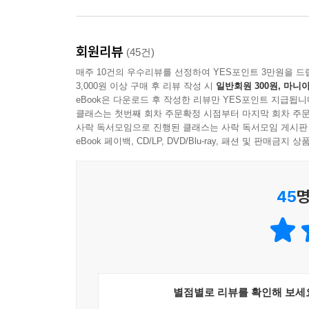
향한다.
「이 세상에서 가장 어려운 일」---p.230
깊은 밤, 일부러 나가 밤하늘 쳐다보기, 소중한 사
회원리뷰
(45건)
오롯이 나를 위한 시간 보내기, 묻지도, 따지지도 
매주 10건의 우수리뷰를 선정하여 YES포인트 3만원을 드
피어오르는 웃음꽃을 닮았다.
3,000원 이상 구매 후 리뷰 작성 시
일반회원 300원, 마니아
eBook은 다운로드 후 작성한 리뷰만 YES포인트 지급됩니
김원의 작은 이야기들은 지치고 짜증나고 내 맘대
클래스는 첫번째 회차 주문확정 시점부터 마지막 회차 주문
사락 독서모임으로 진행된 클래스는 사락 독서모임 게시판
어려움, 이메일보다는 손편지, 식상함보다는 신기
eBook 페이백, CD/LP, DVD/Blu-ray, 패션 및 판매금
하루의 소중함을 다시 느끼게 될 것이다.
45
명
별점별로 리뷰를 확인해 보세