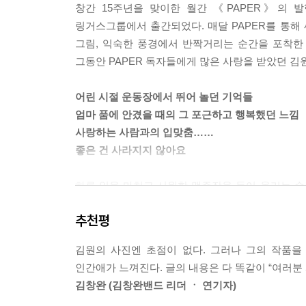
창간 15주년을 맞이한 월간 《PAPER》의 발행
약속시간보다 일찍 나가 친구를 기다리는 것.
링거스그룹에서 출간되었다. 매달 PAPER를 통해
연인을 위해 맛있는 음식을 만들며 콧노래를 부르는 
그림, 익숙한 풍경에서 반짝거리는 순간을 포착한
아무리 큰 실수를 저질렀더라도, 결코 좌절하지 않는
그동안 PAPER 독자들에게 많은 사랑을 받았던 
시외버스를 타고, 한 번도 가본 적이 없는 동네엘 가
어릴 적에 다녔던 학교의 운동장 벤치에 앉아보는 것
어린 시절 운동장에서 뛰어 놀던 기억들
때론 “낭만이 밥 멕여주냐?”며 허공에 대고 소리를 질
엄마 품에 안겼을 때의 그 포근하고 행복했던 느낌
사랑하는 사람과의 입맞춤……
사랑하는 사람에게 그 터질 것 같은 마음을 전하는 
좋은 건 사라지지 않아요
사랑하는 사람에게 헤어지자고 말하는 일.
이별의 아픔과 슬픔을 잠재우는 일.
하루 일을 마치고 시원한 맥주잔을 들어 올리는 순간
나의 거짓말이 거짓말이었다고 고백하는 일.
껴안는 순간.
(…)
추천평
당신만이 알고 있는 그 소중한 이야기들, 당신이 
어디론가 떠나고 싶은 욕구를 잠재우는 일.
추억들…… 좋은 건 사라지지 않는다.
우리가 불멸의 존재가 아니라는 사실을 인정하는 일
김원의 사진엔 초점이 없다. 그러나 그의 작품을
따지고 보니, 이런저런 어려움들이 참 많구나 싶었
인간애가 느껴진다. 글의 내용은 다 똑같이 “여러분
자유로운 영혼의 소유자인 김원의 글은 쳇바퀴 구
그러나 저 많은 어려움들을 잘 견뎌내며 살아가고 
김창완 (김창완밴드 리더 ㆍ 연기자)
묻어나는 질문들을 던지면서 반복되는 일상 속에서 
참 대견스럽기도 하고, 다행이란 생각이 들었습니다