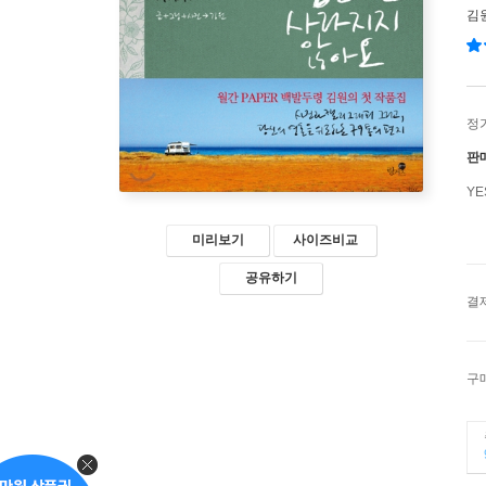
김
정
판
Y
미리보기
사이즈비교
공유하기
결
구