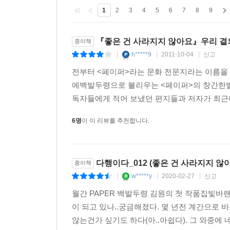
1
2
3
4
5
6
7
8
9
『좋은 건 사라지지 않아요』우리 곁
종이책
h*****9
2011-10-04
신고
|
|
|
전부터 <페이퍼>라는 문화 전문지라는 이름을 
에백발두령으로 불리우는 <페이퍼>의 창간한발행
독자들에게 적어 보냈던 편지들과 저자가 최근에
6명
이 이 리뷰를 추천합니다.
다행이다_012 (좋은 건 사라지지 않
종이책
w*****y
2020-02-27
신고
|
|
|
월간 PAPER 백발두령 김원의 첫 작품집빛바랜
이 되고 있나..궁금해졌다. 몇 년전 계간으로 
않는건가 싶기도 하다(아..아쉽다). 그 와중에 네