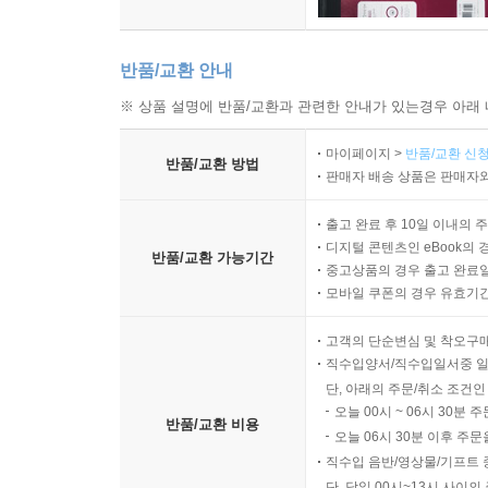
반품/교환 안내
※ 상품 설명에 반품/교환과 관련한 안내가 있는경우 아래 
마이페이지 >
반품/교환 신청
반품/교환 방법
판매자 배송 상품은 판매자와
출고 완료 후 10일 이내의 
디지털 콘텐츠인 eBook의 
반품/교환 가능기간
중고상품의 경우 출고 완료일
모바일 쿠폰의 경우 유효기간(
고객의 단순변심 및 착오구
직수입양서/직수입일서중 일
단, 아래의 주문/취소 조건인
오늘 00시 ~ 06시 30분 
반품/교환 비용
오늘 06시 30분 이후 주문
직수입 음반/영상물/기프트 
단, 당일 00시~13시 사이