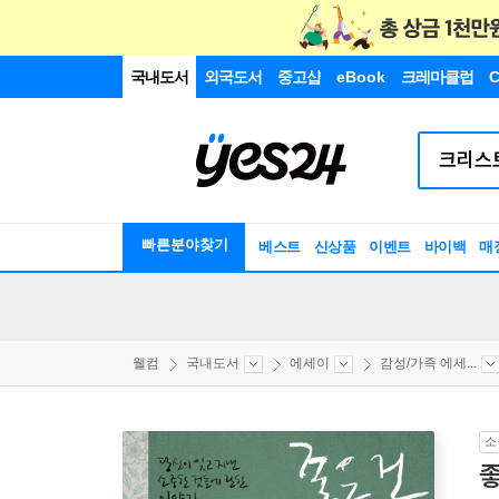
국내도서
외국도서
중고샵
eBook
크레마클럽
C
빠른분야찾기
베스트
신상품
이벤트
바이백
매
웰컴
국내도서
에세이
감성/가족 에세...
소