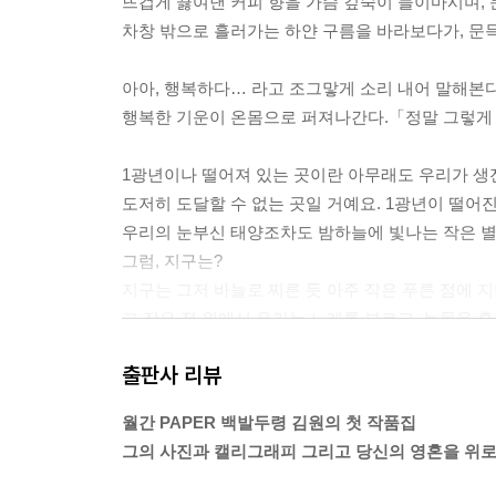
뜨겁게 끓여낸 커피 향을 가슴 깊숙이 들이마시며, 
차창 밖으로 흘러가는 하얀 구름을 바라보다가, 문
아아, 행복하다… 라고 조그맣게 소리 내어 말해본다
행복한 기운이 온몸으로 퍼져나간다.「정말 그렇게 문
1광년이나 떨어져 있는 곳이란 아무래도 우리가 생
도저히 도달할 수 없는 곳일 거예요. 1광년이 떨어
우리의 눈부신 태양조차도 밤하늘에 빛나는 작은 별
그럼, 지구는?
지구는 그저 바늘로 찌른 듯 아주 작은 푸른 점에 
그 작은 점 위에서 우리는 노래를 부르고, 눈물을 흘
가끔씩은 잘난 체를 해대고, 또 가끔씩은 좌절합니다
출판사 리뷰
그리고 아주 가끔씩 밤하늘의 별들을 바라보며 살고
지구라는 이름의 푸른 점 위에서….「지구라는 이름의 
월간 PAPER 백발두령 김원의 첫 작품집
그의 사진과 캘리그래피 그리고 당신의 영혼을 위로
삶이 그대를 속일지라도, 슬퍼하거나 노여워하지 않
낭만적으로 살지 못하는 사람들을 무시하지 않는 것