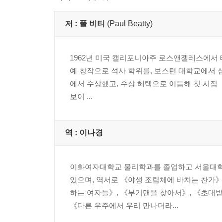
저 :
폴 비티
(Paul Beatty)
1962년 미국 캘리포니아주 로스앤젤레스에서
예 창작으로 석사 학위를, 보스턴 대학교에서 심
에서 수상했고, 수상 혜택으로 이듬해 첫 시집 『빅뱅
보이 ...
역 :
이나경
이화여자대학교 물리학과를 졸업하고 서울대학
있으며, 역서로 《야생 조립체에 바치는 찬가》
하는 여자들》, 《부기맨을 찾아서》, 《초대받
《다른 우주에서 우리 만나더라...