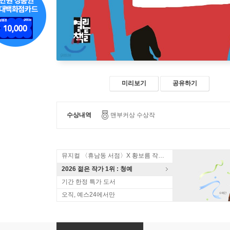
미리보기
공유하기
수상내역
맨부커상 수상작
뮤지컬 〈휴남동 서점〉X 황보름 작가 북토크
2026 젊은 작가 1위 : 청예
기간 한정 특가 도서
오직, 예스24에서만