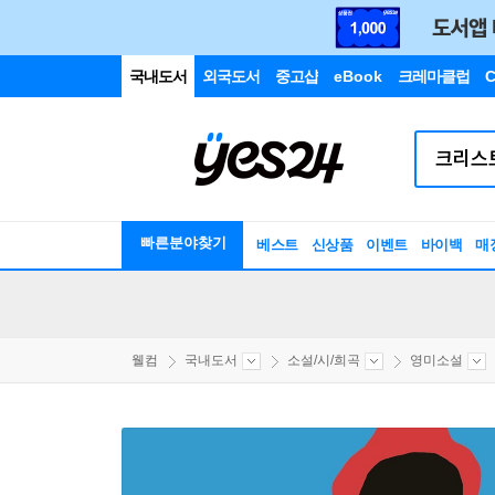
국내도서
외국도서
중고샵
eBook
크레마클럽
C
빠른분야찾기
베스트
신상품
이벤트
바이백
매
웰컴
국내도서
소설/시/희곡
영미소설