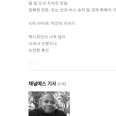
덤 덤 도넛 지식인 모임
정확한 잔돈, 또는 선과 버스 승차 및 관계 회복의 
시티 라이트: 막간의 이야기
멕시코인이 너무 많아
사과냐 오렌지냐
순전한 흑인
종결
감사의 글
채널예스 기사
옮긴이의 말
(1개)