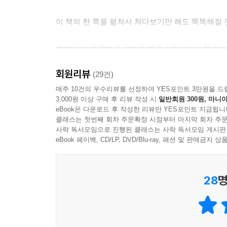
뉴욕타임스 북 리뷰 [올해 최고의 책 10권] 선정, 
이 책의 한 쪽을 펼쳐서 쳐다보기만 해도 똑똑해질 
책], 보스턴 글로브 [올해의 책], 허핑턴 포스트 [올해
책], 북 라이엇 선정 [가장 웃긴 소설 100선]
폴 비티의 독창성과 재능은 불경스럽기까지 할 정도
동물원에서 [버라카]라는 이름의 고릴라를 놀리다
회원리뷰
훌륭하다. 놀랍다. 정신이 이상한 천사가 쓴 소설 같
(29건)
버린 여자, ?아니, 원래는 어디 출신이냐고요??라
매주 10건의 우수리뷰를 선정하여 YES포인트 3만원을 드
편견과 차별의 역사를 짚어 나가며 [모두 까기]를 
3,000원 이상 구매 후 리뷰 작성 시
일반회원 300원, 마니아
단 한 단락만 읽어도 다른 현대 소설보다 더 많은 희극
플로우를 따라서 끝까지 읽을 수 있을 것이다.
eBook은 다운로드 후 작성한 리뷰만 YES포인트 지급됩니
클래스는 첫번째 회차 주문확정 시점부터 마지막 회차 주문
웃음만큼 통찰을 주는 책. ― 『허핑턴 포스트』
사락 독서모임으로 진행된 클래스는 사락 독서모임 게시판
단일 민족 국가라는 이데올로기 속에서 살고 있는
eBook 페이백, CD/LP, DVD/Blu-ray, 패션 및 판매금
이해할 수 없는 주제였다. 어쩌면 미국 내에서도, 
차원이 다른 풍자! 눈이 부시고, 아찔하고, 현기증이
보는 편이 좋을지도 모른다. 그렇기에 ??배반??은
읽고 나서 앞으로도 쭉 그렇게 살아갈 확률이 가장 
28
명
작가는 맨부커상 수상 소감에서 이렇게 말했다.
[나는 내가 하는 일에 쉽게 화를 내고 낙담하기도
있으려고 한다. 이 책은 어려운 책이다. 쓰기 어려웠