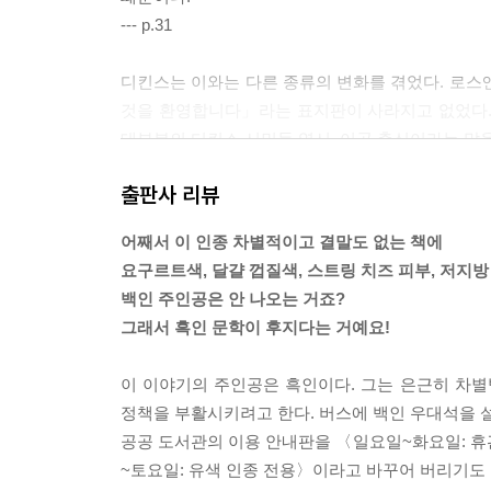
--- p.31
디킨스는 이와는 다른 종류의 변화를 겪었다. 로스
것을 환영합니다」라는 표지판이 사라지고 없었다. 공
대부분의 디킨스 시민들 역시, 이곳 출신이라는 말
「디킨스」라고 대답하자 상대가 미안하다는 듯이 눈
출판사 리뷰
요!」
--- p.84
어째서 이 인종 차별적이고 결말도 없는 책에
요구르트색, 달걀 껍질색, 스트링 치즈 피부, 저지
버스를 타고 있던 모든 사람들은, 카리브해에 휴가
백인 주인공은 안 나오는 거죠?
다. 「아니, 원래는 어디 출신이냐고요?」라는 질문
그래서 흑인 문학이 후지다는 거예요!
미국인, 「진짜인가요?」라는 질문을 받은 가슴 큰 
--- p.184
이 이야기의 주인공은 흑인이다. 그는 은근히 차별
정책을 부활시키려고 한다. 버스에 백인 우대석을 설
「나는 흑인 여자들을 항상 피부색으로 묘사하는 게
공공 도서관의 이용 안내판을 〈일요일~화요일: 휴관
레, 망할 그레이엄 크래커 갈색이었다고 하다니! 대
~토요일: 유색 인종 전용〉이라고 바꾸어 버리기도 
종 차별적이고 결말도 없는 책에 요구르트색, 달걀 