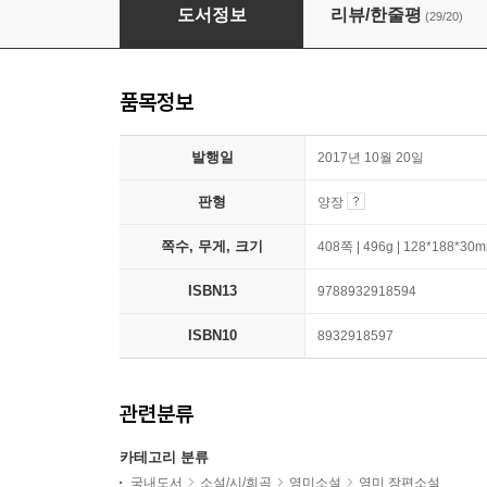
배반
도서정보
리뷰/한줄평
(29/20)
품목정보
발행일
2017년 10월 20일
판형
양장
쪽수, 무게, 크기
408쪽 | 496g | 128*188*30
ISBN13
9788932918594
ISBN10
8932918597
관련분류
카테고리 분류
국내도서
소설/시/희곡
영미소설
영미 장편소설