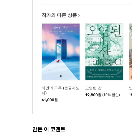
작가의 다른 상품
타인의 구두 (큰글자도
오염된 잔
서)
19,800
원
(10% 할인)
1
41,000
원
만든 이 코멘트