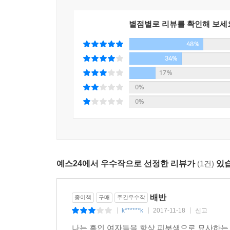
별점별로 리뷰를 확인해 보세
48%
34%
17%
0%
0%
예스24에서 우수작으로 선정한 리뷰가
(1건)
있습
배반
종이책
구매
주간우수작
k******k
2017-11-18
신고
|
|
|
​나는 흑인 여자들을 항상 피부색으로 묘사하는