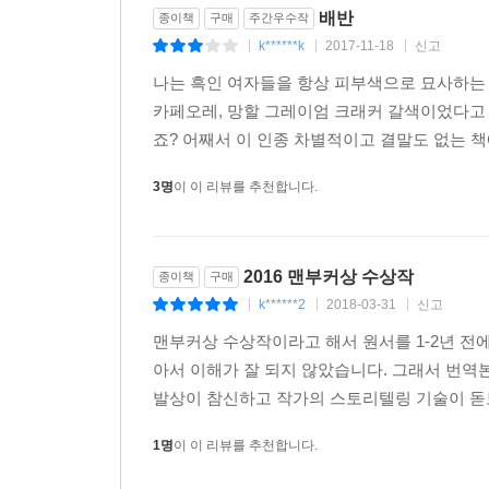
배반
종이책
구매
주간우수작
k******k
2017-11-18
신고
|
|
|
​나는 흑인 여자들을 항상 피부색으로 묘사하는
카페오레, 망할 그레이엄 크래커 갈색이었다고 
죠? 어째서 이 인종 차별적이고 결말도 없는 책에
3명
이 이 리뷰를 추천합니다.
2016 맨부커상 수상작
종이책
구매
k******2
2018-03-31
신고
|
|
|
맨부커상 수상작이라고 해서 원서를 1-2년 전
아서 이해가 잘 되지 않았습니다. 그래서 번역
발상이 참신하고 작가의 스토리텔링 기술이 돋보
1명
이 이 리뷰를 추천합니다.