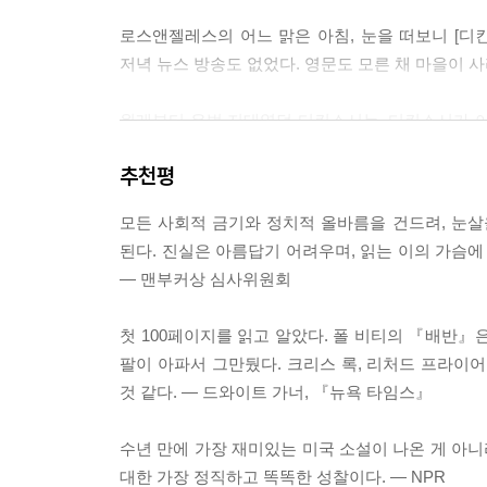
후지다는 거예요!」
로스앤젤레스의 어느 맑은 아침, 눈을 떠보니 [디
--- p.197
저녁 뉴스 방송도 없었다. 영문도 모른 채 마을이 
디킨스를 되살려 내는 방법도 바로 인종 분리라는 생
원래부터 우범 지대였던 디킨스시는, 디킨스시가 아
로 스며들 것이다. 인종 분리 정책이 남아공 흑인
인종 분리 정책이 사람들을 단합시키고 온순하게
--- p.228~229
추천평
디킨스에서도 똑같은 일이 가능하지 않을까?
「호미니의 「노예 생활」이 인간의 구속에 해당한
모든 사회적 금기와 정치적 올바름을 건드려, 눈살
주인공이 말이 많기 때문에 우리는 그의 여정을 따
의 말은 일리가 있었어.」
된다. 진실은 아름답기 어려우며, 읽는 이의 가슴에 
그가 언제부터 유부녀 소꿉친구에게 구애하기 시작했
― 맨부커상 심사위원회
있다. 가히 현대 미국 문화에 대한 대백과라고 할 
--- p.388
것을 알게 되는 셈이 된다. 우리가 피상적으로 
첫 100페이지를 읽고 알았다. 폴 비티의 『배반』은
것이다. 그리고 그런 인간은 『톰 아저씨의 오두막
팔이 아파서 그만뒀다. 크리스 록, 리처드 프라이
한다.
것 같다. ― 드와이트 가너, 『뉴욕 타임스』
2016 맨부커상 수상
수년 만에 가장 재미있는 미국 소설이 나온 게 아니
48년 맨부커상 역사상 처음 맨부커상을 수상한 미국
대한 가장 정직하고 똑똑한 성찰이다. ― NPR