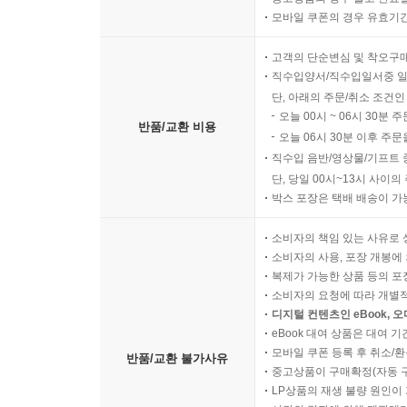
모바일 쿠폰의 경우 유효기간(
고객의 단순변심 및 착오구
직수입양서/직수입일서중 일
단, 아래의 주문/취소 조건인
오늘 00시 ~ 06시 30분 
반품/교환 비용
오늘 06시 30분 이후 주문
직수입 음반/영상물/기프트 
단, 당일 00시~13시 사이
박스 포장은 택배 배송이 가
소비자의 책임 있는 사유로 
소비자의 사용, 포장 개봉에 
복제가 가능한 상품 등의 포장을 
소비자의 요청에 따라 개별
디지털 컨텐츠인 eBook, 
eBook 대여 상품은 대여 기
모바일 쿠폰 등록 후 취소/환
반품/교환 불가사유
중고상품이 구매확정(자동 
LP상품의 재생 불량 원인이 기