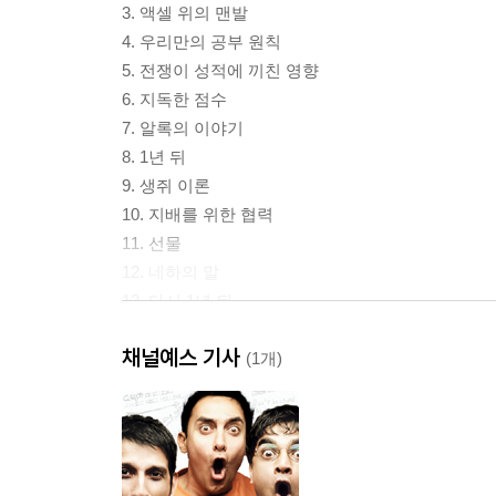
3. 액셀 위의 맨발
4. 우리만의 공부 원칙
5. 전쟁이 성적에 끼친 영향
6. 지독한 점수
7. 알록의 이야기
8. 1년 뒤
9. 생쥐 이론
10. 지배를 위한 협력
11. 선물
12. 네하의 말
13. 다시 1년 뒤
14. 보드카
채널예스 기사
15. 진자 작전
(1개)
16. 내 인생에 가장 긴 날 1
17. 내 인생에 가장 긴 날 2
18. 내 인생에 가장 긴 날 3
19. 내 인생에 가장 긴 날 4