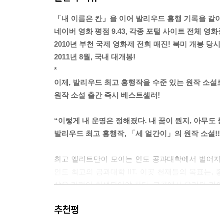
「내 이름은 칸」을 이어 발리우드 흥행 기록을 갈
네이버 영화 평점 9.43, 각종 포털 사이트 전체 영화
2010년 부천 국제 영화제 전회 매진! 북미 개봉 당
2011년 8월, 국내 대개봉!
*
이제, 발리우드 최고 흥행작을 수준 있는 원작 소설
원작 소설 출간 즉시 베스트셀러!
“이렇게 내 운명은 정해졌다. 내 꿈이 뭔지, 아무도 
발리우드 최고 흥행작, 「세 얼간이」의 원작 소설!!
최고 엘리트만이 모이는 인도 공과대학에서 벌어지는,
인도 최고의 공과대학 IIT. 이곳 천재들의 목표는
삶은 기꺼이 희생되어야 한다. 그곳에서 우리의 라
어퍼컷을 날린다.
추천평