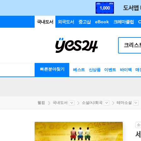
국내도서
외국도서
중고샵
eBook
크레마클럽
C
빠른분야찾기
베스트
신상품
이벤트
바이백
매
웰컴
국내도서
소설/시/희곡
테마소설
소