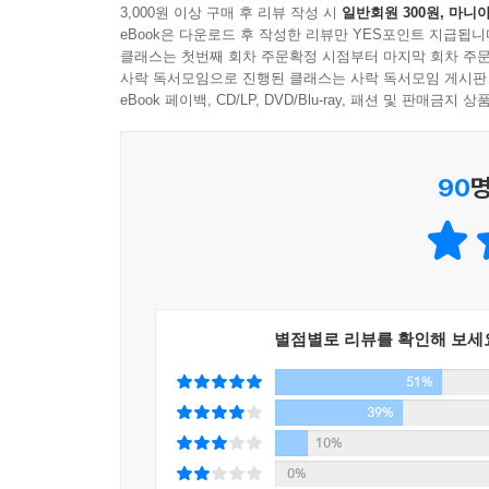
3,000원 이상 구매 후 리뷰 작성 시
일반회원 300원, 마니아
일인자로, 출판계의 대형 스타다. 2008년 「뉴욕 
eBook은 다운로드 후 작성한 리뷰만 YES포인트 지급됩니
매거진」은 “세상에서 가장 영향력 있는 100인의 인
클래스는 첫번째 회차 주문확정 시점부터 마지막 회차 주문
사락 독서모임으로 진행된 클래스는 사락 독서모임 게시판
대한 고민과 방황을 매력적인 캐릭터와 흥미 있는 
eBook 페이백, CD/LP, DVD/Blu-ray, 패션 및 판매금
_이 책은 어떻게 하면 세계 최고의 대학에 들어갈 
정신 똑바로 차리지 않으면 얼마나 나쁜 일들이 
90
명
흥미로운 사건들로 가득 찬 이 책은 평점 5점의
이야기를 그리고 있다._ 체탄 바갓
소설은 최고 엘리트만이 모이는 인도 공과대학에
공과대학 3위를 차지하는 인도 최고의 공과대학 I
별점별로 리뷰를 확인해 보세
성공하는 것! 이를 위해 현재의 삶은 기꺼이 희생되
하리이다.
51%
우리의 비뚤어진 천재들은 개인의 영혼과 재능을
39%
가혹한 평점 제도로 학생들을 판단하고, 학생들에게 
10%
이들은 불합리한 IIT 시스템에 맞서는 계략을 계획
0%