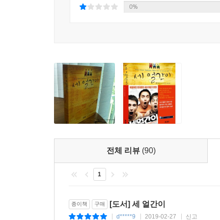
0%
_“IIT의 시스템은 4년간 그저 생쥐들이 경주를 
통해 말이죠. 이 경쟁에서 교수들은 매 학기마다 열
배우는 건지 아무 생각도 없는 교수들이 말입니다.”
“자신에 대한 기대를 낮추는 것만으로도 얼마나 행
이들이 꾀하는 건, 죽어라 공부하는 것을 그만두자는
하루에 세 시간만 공부하고, 각자 책임지는 수업
할애하는 것이다. “자신에 대한 기대를 낮추는 것만
인생에서 뭘 원하는지 모르는 하리와 힘들게 사는
되면서, 인생에서 원하는 게 무엇인지를 생각해 보
체리안 교수와의 크고 작은 에피소드가 연이어 이어
전체 리뷰
(90)
_“자기 자신을 지나치게 몰아가지 마십시오. 이 
1
최대한 즐기십시오. 대학 생활에서 가장 중요한 것은
「얼간이들」 중에서 하리의 꿈에 나온 체리안 교수
[도서] 세 얼간이
종이책
구매
“마음이 원하는 걸 좇으면 성공은 뒤따라 올 거야.”
d*****9
2019-02-27
신고
|
|
|