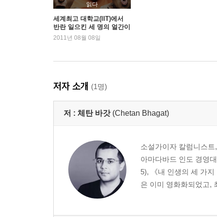
20. 내 인생에 가장 긴 날 5
읽다
21. 내 인생에 가장 긴 날 6
세계최고 대학교(IIT)에서
반란 일으킨 세 명의 얼간이
22. 라이언의 이야기
들 <세 얼간이>
2011년 08월 08일
23. 회복
24. 우리가 성공할 수 있을까
25. 편지들
26. 믿을 수 없는 제안
저자 소개
(1명)
27. 얼간이들
저 :
체탄 바갓
(Chetan Bhagat)
소설가이자 칼럼니스트, 
아마다바드 인도 경영대학
5), 《내 인생의 세 가지
은 이미 영화화되었고, 최