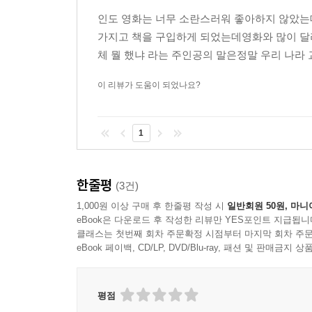
세 얼간이의 모습은 얼핏 대학생들의 공격적이고 
인도 영화는 너무 소란스러워 좋아하지 않았는데
공부하고 싶은 것에 최대로 몰두할 수 있었다. 이
가지고 책을 구입하게 되었는데영화와 많이 달라
인도를 배경으로 한 공학도들의 이야기가 우리에게
체 뭘 했냐 라는 주인공의 말은정말 우리 나라 
원작 소설 역시 국내 독자들에게 영화와는 또 다른 
진한 감동과 웃음에 빠져들기를 바란다. 갈팡질팡 진
이 리뷰가 도움이 되었나요?
체탄 바갓은 인도 역사상 가장 많이 팔린 영어 소설
1
체탄 바갓은 세상에서 가장 영향력 있는 100인의 
한줄평
(3건)
바갓은 젊은 독자들의 감수성을 자극하고, 그들의 
1,000원 이상 구매 후 한줄평 작성 시
일반회원 50원, 마니
eBook은 다운로드 후 작성한 리뷰만 YES포인트 지급됩니
신선하고 매력적이며 가식적이지 않고 동시에 아주 
클래스는 첫번째 회차 주문확정 시점부터 마지막 회차 주문
_아마존 독자
eBook 페이백, CD/LP, DVD/Blu-ray, 패션 및 판매금
평점