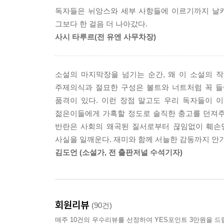
언제나 붙어 다니는 세 얼간이들은 지긋지긋한 수업
독자들은 뉘앙스와 세부 사항들에 이르기까지 날카
체리안의 방에서 시험 문제를 빼내오려는 위험천만
그보다 한 걸음 더 나아갔다.
면한 세 얼간이들의 고군분투가 이어진다.
사시 타루르(전 유엔 사무차장)
진정한 꿈과 우정, 사랑, 미래를 찾아가는 세 
고민하는, 인생의 힘든 시련기를 유쾌하게 풀어낼 최
소설의 마지막장을 넘기는 순간, 왜 이 소설의 
주제의식과 절묘한 구성은 볼트와 너트처럼 꼭 들
「내 이름은 칸」을 이어 발리우드 흥행 기록을 갈
품격이 있다. 이런 장점 말고도 우리 독자들이 
일류 최고 명문 공학도들의 “알 이즈 웰!”
젊은이들에게 가혹할 정도로 솔직한 충고를 던져주기
반란은 사회의 왜곡된 질서로부터 끊임없이 훼손
오는 8월 개봉을 앞둔 영화 「세 얼간이」는 201
사실을 일깨운다. 재미와 함께 서늘한 감동까지 안기
영화 평점 1위로 크게 선전하고 있는 작품이다.
김도언 (소설가, 전 출판저널 수석기자)
흥행 기록을 갈아치운 작품이기도 하다. 우리나라에
이야기로, 올 봄 카이스트 학생들의 잇단 자살이 사
발리우드 최고 흥행작의 원작 소설!
회원리뷰
(90건)
인도 역사상 가장 많이 팔린 영어 소설의 작가 체탄 
매주 10건의 우수리뷰를 선정하여 YES포인트 3만원을 드
영화의 흥행 실적 못지않게 성공을 거둔 원작 소