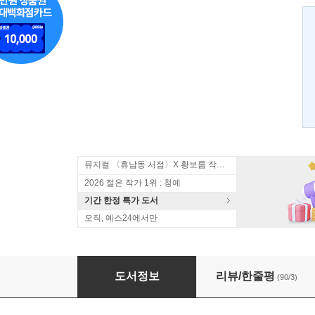
뮤지컬 〈휴남동 서점〉X 황보름 작가 북토크
2026 젊은 작가 1위 : 청예
기간 한정 특가 도서
오직, 예스24에서만
세 얼간이
도서정보
리뷰/한줄평
(90/3)