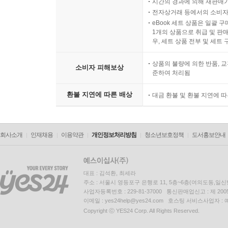
시간의 경과에 의해 재판매가
전자상거래 등에서의 소비자
eBook 세트 상품은 일괄 
1개의 상품으로 취급 및 판매
우, 세트 상품 전부 및 세트
상품의 불량에 의한 반품, 교
소비자 피해보상
준하여 처리됨
환불 지연에 따른 배상
대금 환불 및 환불 지연에 
회사소개
인재채용
이용약관
개인정보처리방침
청소년보호정책
도서홍보안내
대표 : 김석환, 최세라
주소 : 서울시 영등포구 은행로 11, 5층~6층(여의도동,일신
사업자등록번호 : 229-81-37000 통신판매업신고 : 제 200
이메일 : yes24help@yes24.com 호스팅 서비스사업자 :
Copyright ⓒ YES24 Corp. All Rights Reserved.