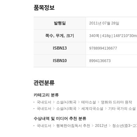
품목정보
발행일
2011년 07월 28일
쪽수, 무게, 크기
340쪽 | 418g | 148*210*30
ISBN13
9788994136677
ISBN10
8994136673
관련분류
카테고리 분류
국내도서
소설/시/희곡
테마소설
영화와 드라마 원작
국내도서
소설/시/희곡
세계각국소설
기타 국가의 소설
수상내역 및 미디어 추천 분류
국내도서
행복한아침독서 추천
2012년
청소년(중3~고