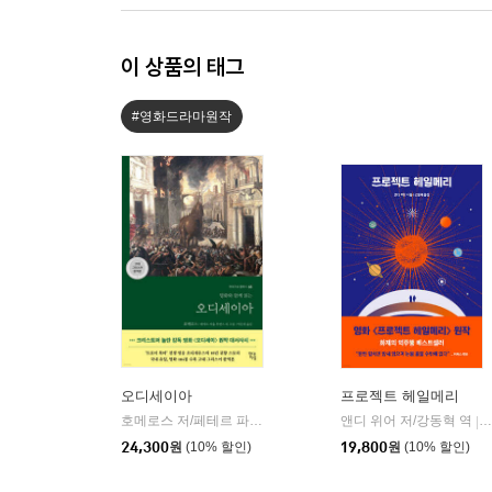
이 상품의 태그
#영화드라마원작
오디세이아
프로젝트 헤일메리
호메로스 저/페테르 파울 루벤스 그림/박문재 역
앤디 위어 저/강동혁 역
현대지성
|
|
24,300
원
(10% 할인)
19,800
원
(10% 할인)