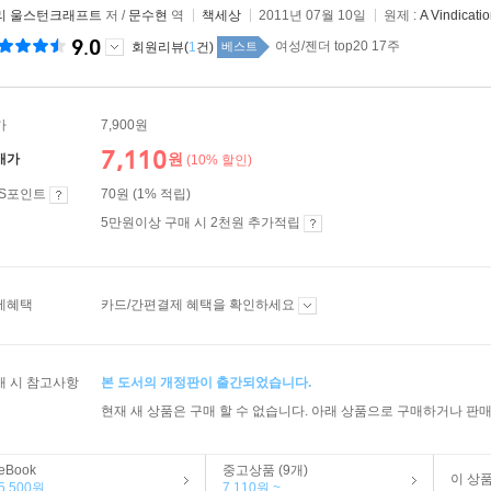
리 울스턴크래프트
저 /
문수현
역
책세상
2011년 07월 10일
원제 :
A Vindicati
9.0
여성/젠더 top20 17주
회원리뷰(
1
건)
베스트
가
7,900원
7,110
원
매가
(10% 할인)
ES포인트
70원 (1% 적립)
5만원이상 구매 시 2천원 추가적립
제혜택
카드/간편결제 혜택을 확인하세요
매 시 참고사항
본 도서의 개정판이 출간되었습니다.
현재 새 상품은 구매 할 수 없습니다. 아래 상품으로 구매하거나 판매
eBook
중고상품 (9개)
이 상
5,500원
7,110원 ~