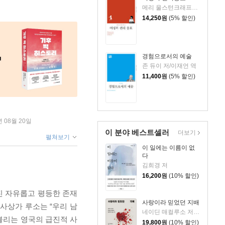
메리 울스턴크래프트 저/문수현 역
14,250
원
(5% 할인)
경험으로서의 예술
존 듀이 저/이재언 역
11,400
원
(5% 할인)
년 08월 20일
이 분야 베스트셀러
더보기
펼쳐보기
이 일에는 이름이 없
다
김희경 저
16,200
원
(10% 할인)
진 자유롭고 평등한 존재
사랑이라 믿었던 지배
사상가 루소는 “우리 남
네이딘 매컬루소 저/문가람 역
 불리는 영국의 급진적 사
19,800
원
(10% 할인)