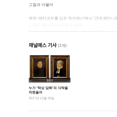
고찰과 더불어
해제-‘페티코트를 입은 하이에나’에서 ‘근대 페미니즘
1. 메리 울스턴크래프트의 생애
2. 페미니즘 사상가이자 활동가로서의 면모
3. 계몽사상에 맞선 계몽사상가 울스턴크래프트
채널예스 기사
(1) 계몽사상의 한계와 《여성의 권리 옹호》
(1개)
(2) 《여성의 권리 옹호》의 내용
(3) 계몽사상가들에 맞선 계몽사상가 울스턴크래프
(4) ‘사적인’ 것이 ‘정치적인’ 것
주
읽다
더 읽어야 할 자료들
누가 ‘탁상 담화’의 식탁을
차렸을까
옮긴이에 대하여
2017년 12월 26일