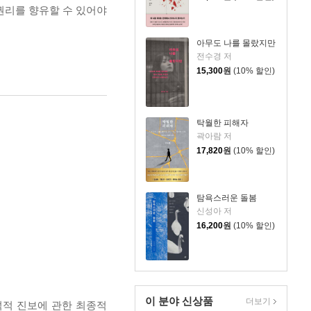
권리를 향유할 수 있어야
아무도 나를 몰랐지만
전수경 저
15,300
원
(10% 할인)
탁월한 피해자
곽아람 저
17,820
원
(10% 할인)
탐욕스러운 돌봄
신성아 저
16,200
원
(10% 할인)
이 분야 신상품
더보기
덕적 진보에 관한 최종적