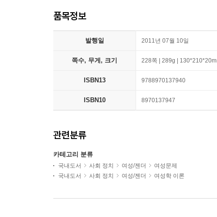
품목정보
발행일
2011년 07월 10일
쪽수, 무게, 크기
228쪽 | 289g | 130*210*20
ISBN13
9788970137940
ISBN10
8970137947
관련분류
카테고리 분류
국내도서
사회 정치
여성/젠더
여성문제
국내도서
사회 정치
여성/젠더
여성학 이론