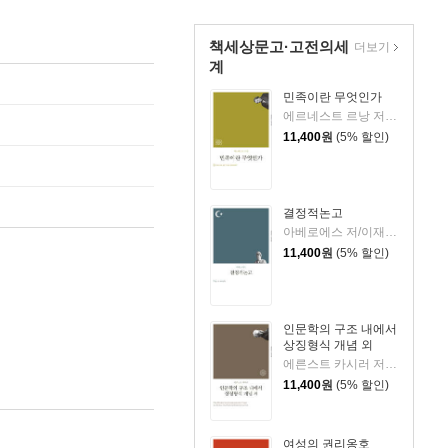
책세상문고·고전의세
더보기
계
민족이란 무엇인가
에르네스트 르낭 저/신행선 역
11,400
원
(5% 할인)
결정적논고
아베로에스 저/이재경 역
11,400
원
(5% 할인)
인문학의 구조 내에서
상징형식 개념 외
에른스트 카시러 저/오향미 역
11,400
원
(5% 할인)
여성의 권리옹호