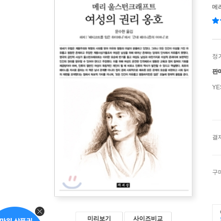
메
정
판
Y
결
구
미리보기
사이즈비교