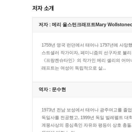
저자 소개
저자 : 메리 울스턴크래프트Mary Wollstonecr
1759년 영국 런던에서 태어나 1797년에 사
스트셀러 작가이자, 페미니즘의 선구자로 불리
《프랑켄슈타인》의 작가인 메리 셸리의 어머니
래프트는 여성이 독립적으로 살...
역자 : 문수현
1973년 전남 보성에서 태어나 광주여고를 졸업
독일사를 전공했고, 1999년 독일 빌레펠트 대
계몽사상의 중심축인 자유와 평등이 상호 충돌,