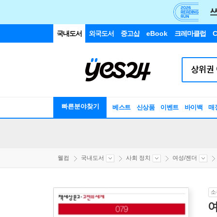
국내도서
외국도서
중고샵
eBook
크레마클럽
C
빠른분야찾기
베스트
신상품
이벤트
바이백
매
웰컴
국내도서
사회 정치
여성/젠더
소