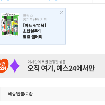
프랑스
퐁피두센터 기획
[아트 팝업북]
초현실주의
팝업 갤러리
배송/반품/교환