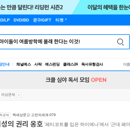
D/LP
DVD/BD
문구
/GIFT
티켓
장안내
채널예스
사락
예스펀딩
클래스24
독서유형검사
여
RBTI Lab
독서유형검사
크클 심야 독서 모임
OPEN
여성문제
책세상문고·고전의세계-079
득공제
여성의 권리 옹호
'페티코트를 입은 하이에나'에서 '근대 페