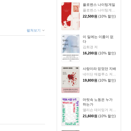
플로렌스 나이팅게일
플로렌스 나이팅게일 저/김보은 역
22,500
원
(10% 할인)
펼쳐보기
이 일에는 이름이 없
다
김희경 저
16,200
원
(10% 할인)
사랑이라 믿었던 지배
네이딘 매컬루소 저/문가람 역
19,800
원
(10% 할인)
머릿속 노동은 누가
하는가
앨리슨 데이밍거 저/전경훈 역
21,600
원
(10% 할인)