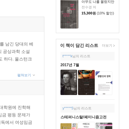
아무도 나를 몰랐지만
전수경 저
15,300
원
(10% 할인)
를 남긴 당대의 베
이 책이 담긴
리스트
더보기
의 공상과학 소설
t*****k
님의 리스트
 하다. 울스턴크
2017년 7월
펼쳐보기
과 대학원에 진학해
y*****5
님의 리스트
 임금 평등 문제가
스테퍼니스탈/페미니즘고전
 서독에서 여성임금