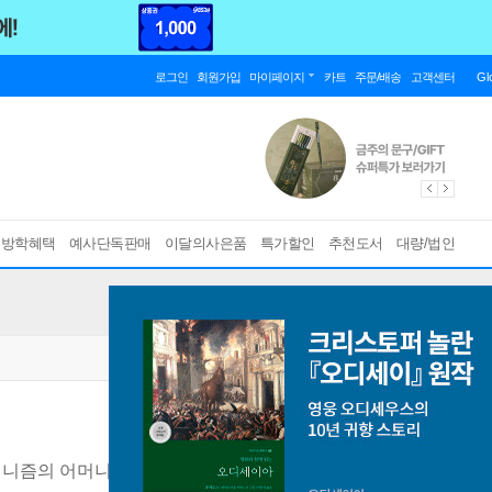
로그인
회원가입
마이페이지
카트
주문/배송
고객센터
Gl
름방학혜택
예사단독판매
이달의사은품
특가할인
추천도서
대량/법인
미니즘의 어머니'로