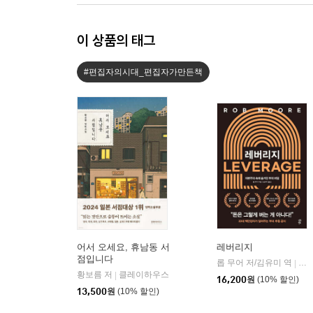
이 상품의 태그
#편집자의시대_편집자가만든책
어서 오세요, 휴남동 서
레버리지
점입니다
롭 무어 저/김유미 역
다
|
황보름 저
클레이하우스
|
16,200
원
(10% 할인)
13,500
원
(10% 할인)