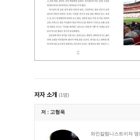
저자 소개
(1명)
저 :
고형욱
와인칼럼니스트이자 영화