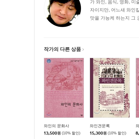
가 와인, 음식, 영화,
자이지만, 어느새 와인
맛을 가능케 하는지 그 
작가의 다른 상품
와인의 문화사
와인견문록
13,500
원
(10% 할인)
15,300
원
(10% 할인)
8