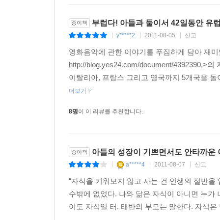
바꾸었기 때문이다. 또 하나 큰 소득이 있었다. 
시험에서 전교 2등을 끊은 것이다! 무엇이 아들을 
부럽다! 아들과 둘이서 42일동안 
종이책
없다'는 걸 깨달은 게 아닐까 추측할 뿐이다. 
y*****2
2011-08-05
신고
|
|
|
어색했는데 이제는 어디를 같이 가는 게 지극히 자
영화음악에 관한 이야기를 푸짐하게 담아 재미
http://blog.yes24.com/document/
아들과 함께 시간을 보내는 것, 그것만큼 아빠에
이탈리아, 프랑스 그리고 영국까지 5개국을 돌
필요한 일, 아빠가 아들에게 해줄 수 있는 일을 잊
지켜봐주는 것, 먼저 마음을 열고 다가가주는 것임을
더보기
않은 일이지만 결코 불가능한 일도 아니다. 누구도 대
8명
이 이 리뷰를 추천합니다.
아들의 성장이 기쁘면서도 안타까운 
종이책
a*****4
2011-08-07
신고
|
|
|
“자식을 키워보지 않고 사는 건 인생의 절반을
수밖에 없었다. 나와 닮은 자식이 아니면 누가 
이도 자식일 터. 태반의 부모는 말한다. 자식은 말