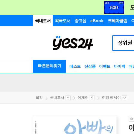
국내도서
외국도서
중고샵
eBook
크레마클럽
C
빠른분야찾기
베스트
신상품
이벤트
바이백
매
웰컴
국내도서
에세이
여행 에세이
소