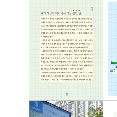
-고씨 부자의 여름
-희희낙락, 신선놀음, 맘마미아
-액상프로방스에서 물놀이를: 창빈이 일기 09
-새벽기차를 타다
-두오모의 명품 백
-바다 위에 지은 도시
-아들에게 현대 미술을 한 수 배우다
-비발디의 고향에서 들은 '사계': 창빈이 일기 10
-베네치아 자유 산책
-낯선 도시의 밤을 걷다
-로마의 휴일: 창빈이 일기 11
-그때도 젤라또의 약발이 먹힐까?
-원수는 콜로세움에서 만난다
-옛날식 이종격투기 경기장에 가다: 창빈이 일기 12
-카라바조에 탐닉하다
-피렌체, 시간에 잠기다
-멧돼지의 코를 문질러라: 창빈이 일기 13