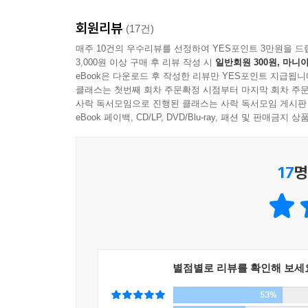
회원리뷰
비단 이 책의 저자 고형욱, 고창빈 부자의 이야기
(17건)
비슷하지 않은가! 문제는 아무도 아들의 성장에 
매주 10건의 우수리뷰를 선정하여 YES포인트 3만원을 드
3,000원 이상 구매 후 리뷰 작성 시
일반회원 300원, 마니아
무엇을 해줄 수 있을까?
eBook은 다운로드 후 작성한 리뷰만 YES포인트 지급됩니
클래스는 첫번째 회차 주문확정 시점부터 마지막 회차 주문
고민에 고민을 거듭하다가 마침내 아빠 고형욱이 찾은
사락 독서모임으로 진행된 클래스는 사락 독서모임 게시판
가기 위해 아빠는 하던 일을 잠시 중단하기로 작심을
eBook 페이백, CD/LP, DVD/Blu-ray, 패션 및 판매금
함께 시간을 보내자 아빠와 아들에게는 무언가 변화
생각하는지 몰랐던 아빠와 아들은 표정만으로도 서로의
17
명
몇 년의 세월을 압축하는 것이었다.
[아빠와 아들이 함께 쓴 42일 논픽션 생존일기]
이 책은 크게 아빠의 일기와 아들의 일기로 구성되
대목은 독특한 재미를 준다. 우리는 아빠가 본 유
등을 잘 알 수 있다. 또한 아빠의 일기와 아들의
별점별로 리뷰를 확인해 보세
수도 있다.
53%