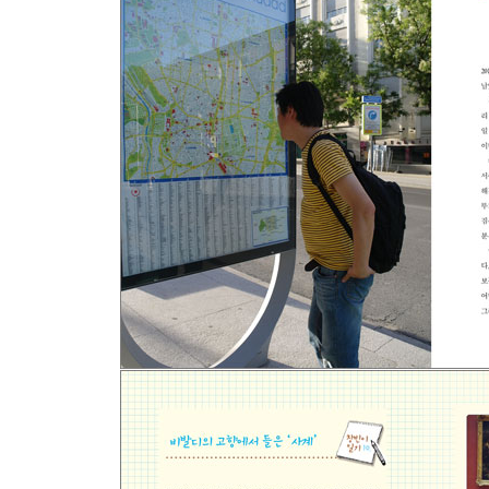
-우피치 데이
-진짜 다비드를 만나다
-피사, 제노바, 니스
-이제 기차가 침대 같다: 창빈이 일기 14
-고창빈, 니스 실종사건
[늙은 남자 어린 남자, 서로를 바라보다]
-고씨 부자의 파리 낭만 여행
-성룡의 에펠탑에 가다: 창빈이 일기 15
-다섯 살 꼬마에서 열여섯 살 소년으로
-프렌치 레스토랑의 특별한 저녁식사
-아빠가 대단한 사람처럼 보일 때: 창빈이 일기 16
-아들이 끓여준 잔치국수
-강철 체력 아빠가 아플 때: 창빈이 일기 17
-홀바인의 '대사들'을 보여주는 방법
-축구 경기보다 아들의 표정이 더 재밌다
-런던에서 직접 본 이청용 선수: 창빈이 일기 18