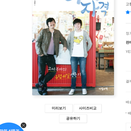
고
정
판
Y
결
배
미리보기
사이즈비교
배
공유하기