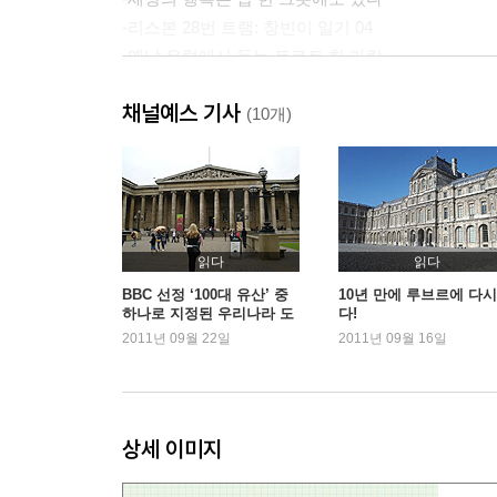
-리스본 28번 트램: 창빈이 일기 04
-옛날 유럽에서 듣는 트로트 한 가락
-아드님을 위해서 식당을 전세 내다
채널예스 기사
-여유로운 방황일 때 여행은 가치 있다
(10개)
-세비야 걸인 체험: 창빈이 일기 05
-여행 중에 일기 쓰는 방법
-여행이고 뭐고 여기서 끝장을 내버려?
-여행, 쉬운 게 아니다: 창빈이 일기 06
-소년, 중년, 노년
읽다
읽다
-밥값 아껴가며 교육하기
BBC 선정 ‘100대 유산’ 중
10년 만에 루브르에 다시
하나로 지정된 우리나라 도
다!
-바르셀로나 놀이동산: 창빈이 일기 07
깨비 기와
2011년 09월 22일
2011년 09월 16일
-"아, 피카소가, 천재네!"
-악! 소매치기
-경찰! 경찰!: 창빈이 일기 08
상세 이미지
[하늘과 바람과 별과 바다]
-프로방스의 첫날