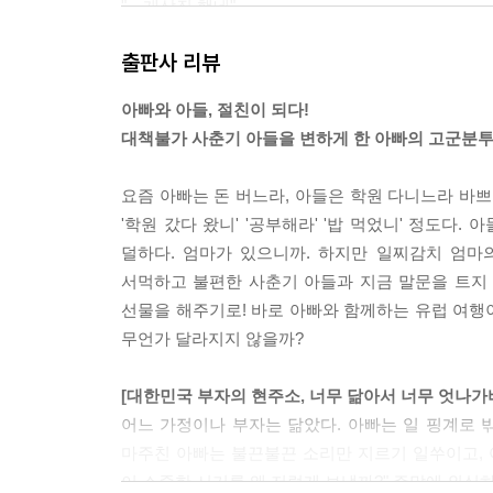
"…개삽질 했네"
뭐라고? 기가 막혔다. 말문이 막혔다. 무슨 말을 해
출판사 리뷰
해졌다. 도대체 이 더위에 내가 뭘 하고 있는 거지? (
"피카소가 십대 중반에 그린 거대한 그림을 보더니 창
아빠와 아들, 절친이 되다!
기 또래 시절에 그린 그림이었다. 아이의 시선으로 
대책불가 사춘기 아들을 변하게 한 아빠의 고군분
력파가 있다면 정말로 깜짝 놀랄 일이 아닌가. 어른의
"나는 유럽에 관광을 하러 온 게 아니다. 아들의 얼
요즘 아빠는 돈 버느라, 아들은 학원 다니느라 바쁘
얼굴을 본다. 얘한테 이렇게 다양한 표정이 있었구나
'학원 갔다 왔니' '공부해라' '밥 먹었니' 정도다.
니다보니 겉으로 드러나는 모습 외에 아들의 내면을 
덜하다. 엄마가 있으니까. 하지만 일찌감치 엄마
견하는 것보다도 더 큰 발견이다."
서먹하고 불편한 사춘기 아들과 지금 말문을 트지 
선물을 해주기로! 바로 아빠와 함께하는 유럽 여행이었
---p.359
무언가 달라지지 않을까?
[대한민국 부자의 현주소, 너무 닮아서 너무 엇나가
어느 가정이나 부자는 닮았다. 아빠는 일 핑계로 
마주친 아빠는 불끈불끈 소리만 지르기 일쑤이고, 아
이 소중한 시기를 왜 저렇게 보낼까?" 주말에 외식