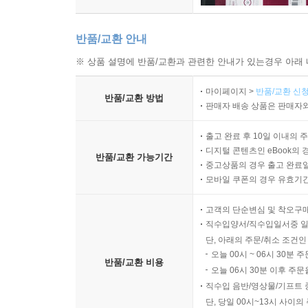
반품/교환 안내
※ 상품 설명에 반품/교환과 관련한 안내가 있는경우 아래 
마이페이지 >
반품/교환 신청
반품/교환 방법
판매자 배송 상품은 판매자와
출고 완료 후 10일 이내의 
디지털 콘텐츠인 eBook의 
반품/교환 가능기간
중고상품의 경우 출고 완료일
모바일 쿠폰의 경우 유효기간(
고객의 단순변심 및 착오구
직수입양서/직수입일서중 일
단, 아래의 주문/취소 조건인
오늘 00시 ~ 06시 30분 
반품/교환 비용
오늘 06시 30분 이후 주문
직수입 음반/영상물/기프트 
단, 당일 00시~13시 사이