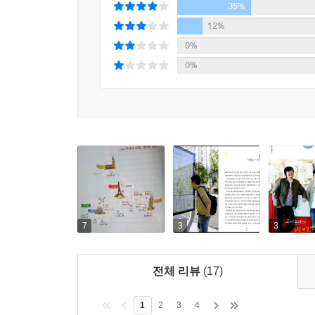
사실, 관광이니 여행이니 하는 말은 고씨 부자에
35%
때문이다. 하필이면 무더운 여름에 스페인에 가서 
12%
남프랑스의 해변에서는 아들이 실종되어 아빠는 패
0%
결코 쉽지 않은 일이었다.
0%
그러나 어려움이 클수록 얻는 것도 많은 법이다. 
감정을 하나둘 알아가기 시작한다. 아빠는 아들의 
있게 되었다. 게다가 함께 시간을 보내며 아빠와 아
무슨 이야기를 꺼내야 할지 머뭇거리지 않아도 된다
고씨 부자의 유럽 여행기는 아빠와 아들이 서로의 마
사춘기 아들을 어떻게 대해야 하는지에 대한 하나
어떻게 자신의 감정을 드러내게 되는지, 아들을 
7
3
3
하나하나 담겨 있다. 아빠와 아들이 주고받은 42일
전체 리뷰
(17)
[아빠가 아들에게 해줄 수 있는 딱 한 가지]
욾빠 고형욱은 아들과의 유럽 여행이 "내가 태어나
1
2
3
4