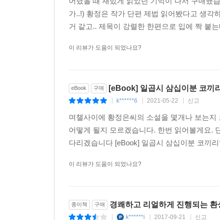
어렸을 때 재밌게 읽었던 기억이 나서 구매했습
-------
가..!) 황정은 작가 단편 제법 읽어봤다고 
1) 드물게 눈꺼풀을 분실하는 경우가 있으므로 주의
거 같고.. 제목이 강렬한 한편으로 입에 짝 붙는데
아, 정말이지……
이 리뷰가 도움이 되었나요?
“아, 정말이지,” 황정은의 환상은 일상의 비애
태도로, 무뚝뚝한 얼굴로. “이전 시대 서사의 
상상력으로 가득 차 있다.
[eBook] 일곱시 삼십이분 코
eBook
구매
황정은의 환상이 지니고 있는 독특성은 명랑성과 
k******6
2021-05-22
신고
|
|
|
비애는 우리가 일상인으로서 살아감에 있어 어떤 
며챌사이에 황정은씨의 소설을 몇개나 보는지 
그런 마음의 상태로부터, 즉 부조리한 세계 
어떻게 될지 모르겠습니다. 한번 읽어볼게요. 
수용해버리려고 함으로써 마조히즘적인 명랑성이 
다리겠습니다 [eBook] 일곱시 삼십이분 코끼리
생겨난다.
이 리뷰가 도움이 되었나요?
첫 소설집, “황정은풍” 소설의 탄생
2005년 경향신문 신춘문예에 단편소설이 당
소설’(「곡도와 살고 있다」) ‘올해의 문제소설’(
경쾌하고 리얼하게 진행되는 환상
종이책
구매
평단에서 좋은 반응을 얻고 있는 작가이다.
k******i
2017-09-21
신고
|
|
|