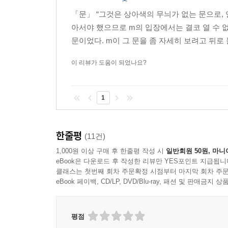
일상과 맞닿아 있는 황정은만의 환상은, 때문에 
「문」 “그것은 상아색의 무늬가 없는 문으로,
현실의 그것을 날것 그대로 드러내 보인다. 작가 
아서야 했으므로 m의 입장에서는 결코 열 수 없
데뷔 삼 년차, 첫 소설집, 11편의 소설로 이미 자
문이었다. m이 그 문을 좀 자세히 보려고 뒤로 
이 리뷰가 도움이 되었나요?
1
한줄평
(11건)
1,000원 이상 구매 후 한줄평 작성 시
일반회원 50원, 마니
eBook은 다운로드 후 작성한 리뷰만 YES포인트 지급됩니
클래스는 첫번째 회차 주문확정 시점부터 마지막 회차 주문
eBook 페이백, CD/LP, DVD/Blu-ray, 패션 및 판매금
평점