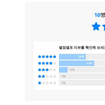
평범한 동물원 소풍은 어느 순간 낯선 세계로 바뀌
16
명
근사하다. 내가 첫번째 손님이 될래. 파씨가 말했다
뭐라고 했어? 입에 든 걸 삼키고 말해. 기린이 이마
파씨가 가고 싶대. 파씨가 그 레스토랑의 첫번째 손님
파씨라고?
파씨.
파씨가 누구야.
별점별로 리뷰를 확인해 보세
파씨가 누구냐니.
38%
나는 내 오른쪽 자리를 돌아보았다. 거기에 파씨는 
50%
어째서 자기를 파씨라고 불러.
12%
0%
거실을 꽉 채우고도 남는 간이풀장 속의 물놀이는 
0%
얼마 전에 책을 한 권 읽었는데 (……) 잘은 기억나지
그런데?
사람들이 등장했다 사라지고 둘은 다시 기다려.