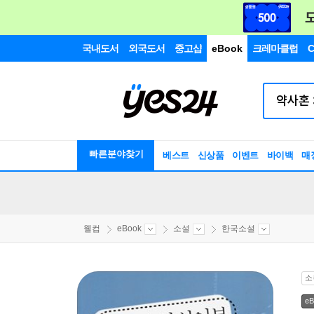
국내도서
외국도서
중고샵
eBook
크레마클럽
C
빠른분야찾기
베스트
신상품
이벤트
바이백
매
웰컴
eBook
소설
한국소설
소
eB