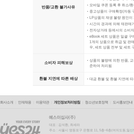
모바일 쿠폰 등록 후 취소/환
반품/교환 불가사유
중고상품이 구매확정(자동 
LP상품의 재생 불량 원인이 기
시간의 경과에 의해 재판매가
전자상거래 등에서의 소비자
eBook 세트 상품은 일괄 
1개의 상품으로 취급 및 판매
우, 세트 상품 전부 및 세트
상품의 불량에 의한 반품, 교
소비자 피해보상
준하여 처리됨
환불 지연에 따른 배상
대금 환불 및 환불 지연에 
회사소개
인재채용
이용약관
개인정보처리방침
청소년보호정책
도서홍보안내
대표 : 김석환, 최세라
주소 : 서울시 영등포구 은행로 11, 5층~6층(여의도동,일신