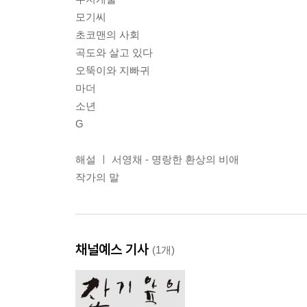
모기씨
초코맨의 사회
곡도와 살고 있다
오뚝이와 지빠귀
마더
소년
G
해설 ㅣ 서영채 - 명랑한 환상의 비애
작가의 말
채널예스 기사
(1개)