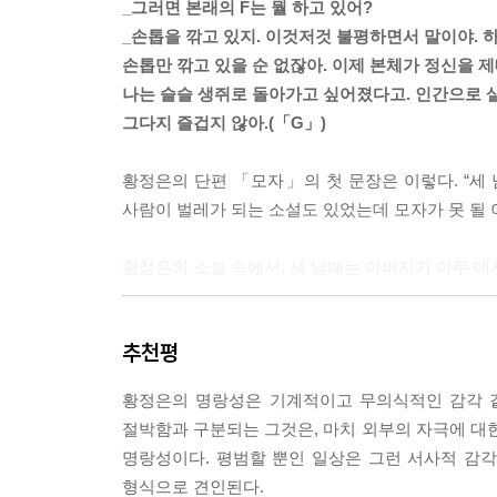
_그러면 본래의 F는 뭘 하고 있어?
_손톱을 깎고 있지. 이것저것 불평하면서 말이야.
손톱만 깎고 있을 순 없잖아. 이제 본체가 정신을 
나는 슬슬 생쥐로 돌아가고 싶어졌다고. 인간으로 
그다지 즐겁지 않아.(「G」)
황정은의 단편 「모자」의 첫 문장은 이렇다. “세 
사람이 벌레가 되는 소설도 있었는데 모자가 못 될 이
황정은의 소설 속에서, 세 남매는 아버지가 아무 데
들어오세요.
추천평
아니에요. (……) 우연히 모자를 봤다고 하네요. 
굉장히 신경을 쓰고 있다는 걸 말씀드리고 싶어요.
황정은의 명랑성은 기계적이고 무의식적인 감각 같
그냥 모자가 됐을 뿐인데요.
절박함과 구분되는 그것은, 마치 외부의 자극에 
하지만 애들이 보잖아요.
명랑성이다. 평범할 뿐인 일상은 그런 서사적 감
전혀 해롭지 않아요. 머리 하나 정도의 공간을 차지
형식으로 견인된다.