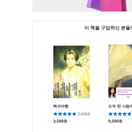
이 책을 구입하신 분
백귀야행
오직 한 사람
2,419건
3,500
원
9,500
원