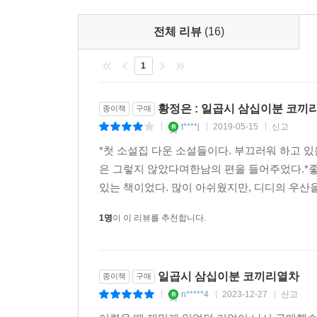
뭘.
나도 몰라. 실은 그 두 사람도 모르는 것 같아.
전체 리뷰
(16)
쓸쓸한데. 쓸쓸한데, 쓸쓸해.
왜 이렇게 조용하지. 엿듣고 있는 거 아냐, 옆집 사람
1
어느 날 갑자기 자기를 제외한 세계의 모든 것이
황정은 : 일곱시 삼십이분 코끼
종이책
구매
되어버리는 여자가 있고(「오뚝이와 지빠귀」),
t****j
2019-05-15
신고
|
|
|
하반신 마비가 된 주인공은 갑자기 나타난 (젤라
*첫 소설집 다운 소설들이다. 부끄러워 하고 
(「모기씨」),
은 그렇지 않았다며한남의 편을 들어주었다.*
있는 책이었다. 많이 아쉬웠지만, 디디의 우산을
사람의 말을 하는 ‘곡도’라는 이상한 애완동물은
전력질주하며 수많은 개체로 증식해버리거나 혹은 “
1명
이 이 리뷰를 추천합니다.
애완동물, 이 바로 곡도인 것이다. 주인으로부터
잃어버린다고 했다.특정한 어휘나 자신감이나 미소나
일곱시 삼십이분 코끼리열차
종이책
구매
……분실의 항목은 개인이나 사정에 따라서 다를 
n*****4
2023-12-27
신고
|
|
|
그림자를 읽었다는 내용의 보고 또한 상당량………1