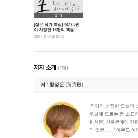
읽다
[젊은 작가 특집] 작가 5인
이 사랑한 18권의 책들
2022년 10월 05일
저자 소개
(1명)
저 :
황정은
(黃貞殷)
‘작가가 선정한 오늘의 
후보에 오르는 등 발표하는
향신문] 신춘문예에 단
의 입문』, 『아무도 아