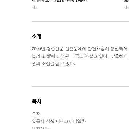
한 눈에 보는 YES24 단독 선출간
e
상시
상
소개
2005년 경향신문 신춘문예에 단편소설이 당선되어
늘의 소설’에 선정된 「곡도와 살고 있다」, ‘올해의
편의 소설을 담고 있다.
목차
모자
일곱시 삼십이분 코끼리열차
무지개풀