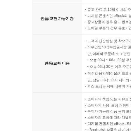
출고 완료 후 10일 이내의 
디지털 콘텐츠인 eBook의 
반품/교환 가능기간
중고상품의 경우 출고 완료일
모바일 쿠폰의 경우 유효기간(
고객의 단순변심 및 착오구
직수입양서/직수입일서중 일
단, 아래의 주문/취소 조건인
오늘 00시 ~ 06시 30분 
반품/교환 비용
오늘 06시 30분 이후 주문
직수입 음반/영상물/기프트 
단, 당일 00시~13시 사이
박스 포장은 택배 배송이 가
소비자의 책임 있는 사유로 
소비자의 사용, 포장 개봉에 
복제가 가능한 상품 등의 포장을 
소비자의 요청에 따라 개별
디지털 컨텐츠인 eBook, 
eBook 대여 상품은 대여 기