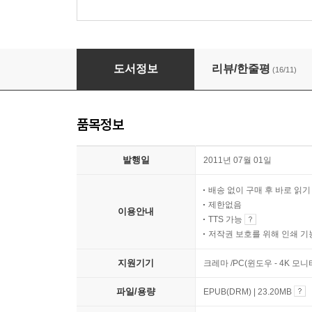
일곱시 삼십이분 코끼리열차
도서정보
리뷰/한줄평
(16/11)
품목정보
발행일
2011년 07월 01일
배송 없이 구매 후 바로 읽
제한없음
이용안내
TTS 가능
저작권 보호를 위해 인쇄 기
지원기기
크레마 /PC(윈도우 - 4K 모
파일/용량
EPUB(DRM) | 23.20MB