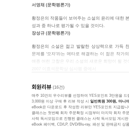
애가 자꾸 물어봐서요. 뭐라고 대답해야 할지 모르겠
서영채 (문학평론가)
부부는 생각하고 있어요.
황정은의 작품들이 보여주는 소설의 윤리에 대한 
m의 등뒤에는 남들이 볼 수 없는 문이 달려 있어 때
성과 중 하나로 평가될 수 있을 것이다.
장성규 (문학평론가)
할머니가 원두를 갈러 오지 않을까. 그런 생각을 
깜짝 놀랐다. 열리기도 하는구나. (……) 저게 열리
황정은의 소설은 젊고 발랄한 상상력으로 가득 찬 
할머니, 거기선 어때. 지내기가.
문제를 ‘모자’라는 메타로 해결하는 이 젊은 작가
나쁘지 않다. 눈이 내린다.
애증 어린 고찰은 우리 소설의 새로운 희망이 될 것
눈이 내려?
2007 이효석문학상 심사평 중에서
눈이 내린다. 다른 건 없어.
춥겠네.
회원리뷰
(16건)
춥지는 않다. 일단은 죽었으니까.
매주 10건의 우수리뷰를 선정하여 YES포인트 3만원을 드
심심하겠어, 할머니.
3,000원 이상 구매 후 리뷰 작성 시
일반회원 300원, 마니아
그래서 가끔 걷는다.
eBook은 다운로드 후 작성한 리뷰만 YES포인트 지급됩니
뭐가 있어?
클래스는 첫번째 회차 주문확정 시점부터 마지막 회차 주문
사락 독서모임으로 진행된 클래스는 사락 독서모임 게시판
없다. 그러니까 조금 더 걸어볼 생각이다.
eBook 페이백, CD/LP, DVD/Blu-ray, 패션 및 판매금