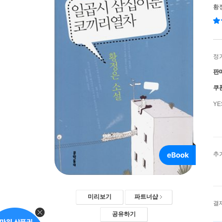
황
정
판
쿠
Y
추
미리보기
파트너샵
결
공유하기