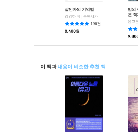
살인자의 기억법
밤의 
은 작
김영하 저
복복서가
|
윤고은
196건
8,400
원
9,80
이 책과
내용이 비슷한 추천 책