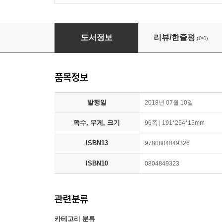
Korean Picture Dictionary: Learn 1,500 Kore
도서정보
리뷰/한줄평
(0/0)
품목정보
발행일
2018년 07월 10일
쪽수, 무게, 크기
96쪽 | 191*254*15mm
ISBN13
9780804849326
ISBN10
0804849323
관련분류
카테고리 분류