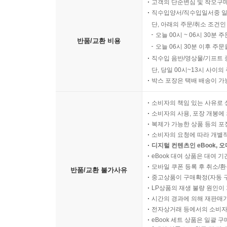
고객의 단순변심 및 착오구
직수입양서/직수입일서중 일
단, 아래의 주문/취소 조건인
오늘 00시 ~ 06시 30분 
반품/교환 비용
오늘 06시 30분 이후 주문
직수입 음반/영상물/기프트 
단, 당일 00시~13시 사이
박스 포장은 택배 배송이 가
소비자의 책임 있는 사유로 
소비자의 사용, 포장 개봉에 
복제가 가능한 상품 등의 포장을 
소비자의 요청에 따라 개별
디지털 컨텐츠인 eBook, 
eBook 대여 상품은 대여 기
모바일 쿠폰 등록 후 취소/환
반품/교환 불가사유
중고상품이 구매확정(자동 
LP상품의 재생 불량 원인이 기
시간의 경과에 의해 재판매가
전자상거래 등에서의 소비자
eBook 세트 상품은 일괄 