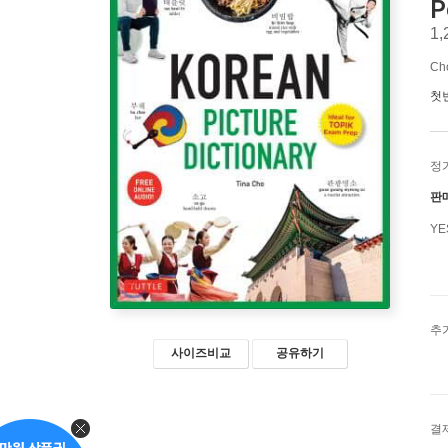
P
1,
Ch
첫
정
판
Y
추
사이즈비교
공유하기
결