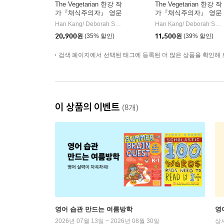
The Vegetarian 한강 작
The Vegetarian 한강 작
가『채식주의자』 영문
가『채식주의자』 영문
판 (미국판)
판 (영국판)
Han Kang/ Deborah Smith (TRN)
Hogarth Press
Han Kang/ Deborah Smith (TRN)
|
20,900
원
(35% 할인)
11,500
원
(39% 할인)
검색 페이지에서 선택된 태그에 등록된 더 많은 상품을 확인해 
이 상품의 이벤트
(8개)
영어 습관 만드는 여름방학
영
2026년 07월 13일 ~ 2026년 08월 30일
상