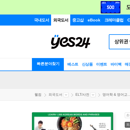
국내도서
외국도서
중고샵
eBook
크레마클럽
C
빠른분야찾기
베스트
신상품
이벤트
바이백
매
웰컴
외국도서
ELT/사전
영어학 & 영어교...
소
외