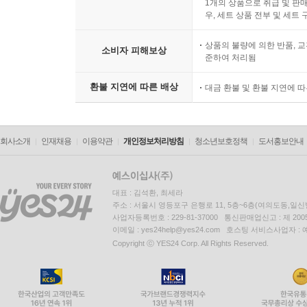
1개의 상품으로 취급 및 판매
우, 세트 상품 전부 및 세트
상품의 불량에 의한 반품, 교
소비자 피해보상
준하여 처리됨
환불 지연에 따른 배상
대금 환불 및 환불 지연에 
회사소개
인재채용
이용약관
개인정보처리방침
청소년보호정책
도서홍보안내
대표 : 김석환, 최세라
주소 : 서울시 영등포구 은행로 11, 5층~6층(여의도동,일신
사업자등록번호 : 229-81-37000 통신판매업신고 : 제 200
이메일 : yes24help@yes24.com 호스팅 서비스사업자 :
Copyright ⓒ YES24 Corp. All Rights Reserved.