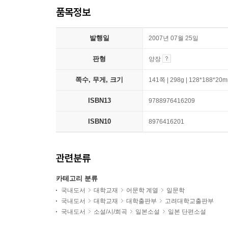
품목정보
발행일
2007년 07월 25일
판형
양장
쪽수, 무게, 크기
141쪽 | 298g | 128*188*20
ISBN13
9788976416209
ISBN10
8976416201
관련분류
카테고리 분류
국내도서
대학교재
어문학 계열
일문학
국내도서
대학교재
대학출판부
고려대학교출판부
국내도서
소설/시/희곡
일본소설
일본 단편소설