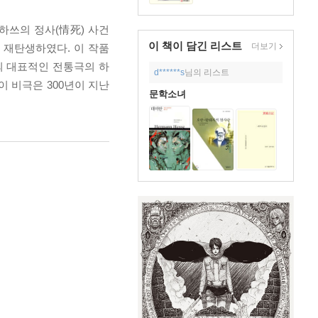
하쓰의 정사(情死) 사건
이 책이 담긴
리스트
더보기
 재탄생하였다. 이 작품
의 대표적인 전통극의 하
d******s
님의 리스트
 비극은 300년이 지난
문학소녀