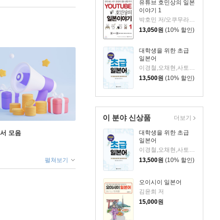
유튜브 호민상의 일본
이야기 1
박호민 저/오쿠무라 유지 감수
13,050
원
(10% 할인)
대학생을 위한 초급
일본어
이경철,오채현,사토 아리사 공저
13,500
원
(10% 할인)
이 분야 신상품
더보기
도서 모음
대학생을 위한 초급
일본어
이경철,오채현,사토 아리사 공저
펼쳐보기
13,500
원
(10% 할인)
오이시이 일본어
김윤희 저
15,000
원