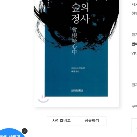
지
첫
정
판
Y
결
구
사이즈비교
공유하기