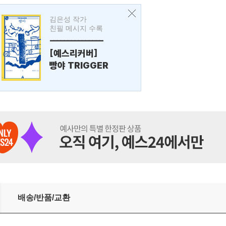
김은성 작가
친필 메시지 수록
---------------
[예스리커버]
빵야 TRIGGER
배송/반품/교환