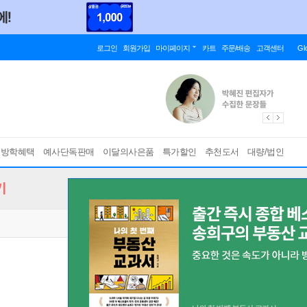
로그인
회원가입
마이페이지
카트
주문/배송
고객센터
Gl
름방학혜택
예사단독판매
이달의사은품
특가할인
추천도서
대량/법인
기