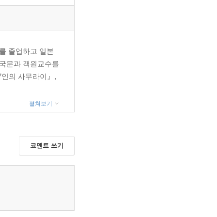
를 졸업하고 일본
 국문과 객원교수를
7인의 사무라이』,
펼쳐보기
코멘트 쓰기