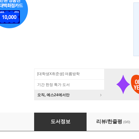
[대학생X취준생] 여름방학
기간 한정 특가 도서
오직, 예스24에서만
소네자키 숲의 정사
도서정보
리뷰/한줄평
(0/0)