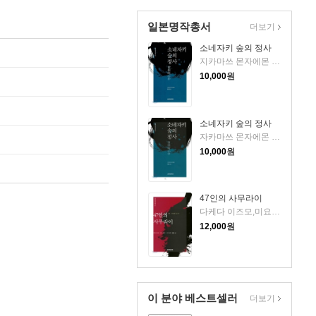
일본명작총서
더보기
소네자키 숲의 정사
지카마쓰 몬자에몬 저/최관 역
10,000
원
소네자키 숲의 정사
자카마쓰 몬자에몬 저/최관 역
10,000
원
47인의 사무라이
다케다 이즈모,미요시 쇼라쿠,나미키 센류 공저/최관 역
12,000
원
이 분야 베스트셀러
더보기