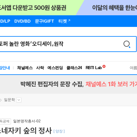
D/LP
DVD/BD
문구
/GIFT
티켓
독서유형검사
RBTI Lab
장안내
채널예스
사락
예스펀딩
클래스24
독서유형검사
여
박혜진 편집자의 문장 수집,
채널예스 1화 보러 가
일문학
일본명작총서-02
득공제
소네자키 숲의 정사
[ 양장 ]