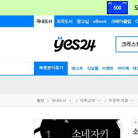
국내도서
외국도서
중고샵
eBook
크레마클럽
C
빠른분야찾기
베스트
신상품
이벤트
바이백
매
웰컴
국내도서
대학교재
어문학 계열
소