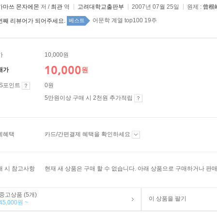
카마쓰 몬자에몬
저 /
최관
역
고려대학교출판부
2007년 07월 25일
원제 :
曾根
어문학 계열 top100 19주
번째 리뷰어가 되어주세요.
베스트
가
10,000원
10,000
원
매가
ES포인트
0원
5만원이상 구매 시 2천원 추가적립
제혜택
카드/간편결제 혜택을 확인하세요
매 시 참고사항
현재 새 상품은 구매 할 수 없습니다. 아래 상품으로 구매하거나 판매
중고상품 (5개)
이 상품을 팔기
45,000원 ~