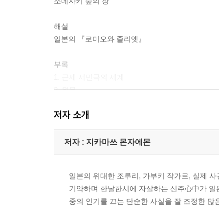
소네자키 숲의 장
해설
일본의 『로미오와 줄리엣』
부록
1. 근세 서민극의 세계
2. 원문
저자 소개
저자 : 지카마쓰 몬자에몬
일본의 위대한 조루리, 가부키 작가로, 실제
기약하며 한날한시에 자살하는 신주心中가 일본
중의 인기를 끄는 단순한 사실을 잘 조정한 많