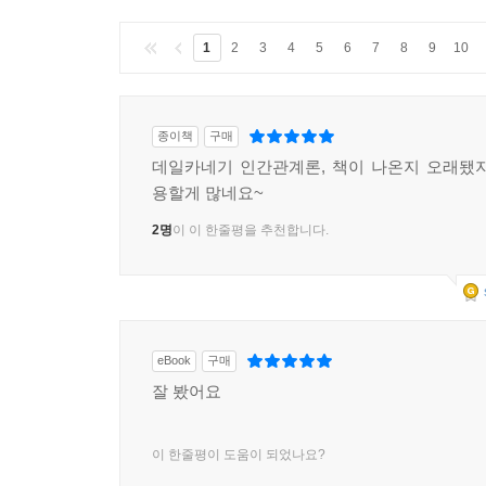
1
2
3
4
5
6
7
8
9
10
종이책
구매
데일카네기 인간관계론, 책이 나온지 오래됐
용할게 많네요~
2명
이 이 한줄평을 추천합니다.
eBook
구매
잘 봤어요
이 한줄평이 도움이 되었나요?