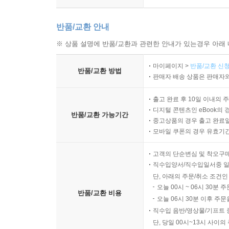
반품/교환 안내
※ 상품 설명에 반품/교환과 관련한 안내가 있는경우 아래 
마이페이지 >
반품/교환 신청
반품/교환 방법
판매자 배송 상품은 판매자와
출고 완료 후 10일 이내의 
디지털 콘텐츠인 eBook의 
반품/교환 가능기간
중고상품의 경우 출고 완료일
모바일 쿠폰의 경우 유효기간(
고객의 단순변심 및 착오구
직수입양서/직수입일서중 일
단, 아래의 주문/취소 조건인
오늘 00시 ~ 06시 30분 
반품/교환 비용
오늘 06시 30분 이후 주문
직수입 음반/영상물/기프트 
단, 당일 00시~13시 사이