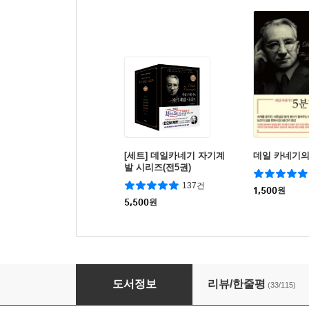
[세트] 데일카네기 자기계
데일 카네기의
발 시리즈(전5권)
137건
1,500
원
5,500
원
데일카네기의 인간관계론
도서정보
리뷰/한줄평
(33/115)