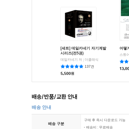
[세트] 데일카네기 자기계발
어떻
시리즈(전5권)
데일카네기 저
더클래식
|
137건
13,0
5,500
원
배송/반품/교환 안내
배송 안내
구매 후 즉시 다운로드 가능
배송 구분
배송비 : 무료배송