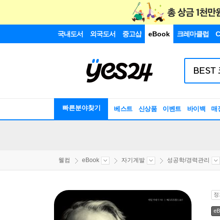
국내도서
외국도서
중고샵
eBook
크레마클럽
C
빠른분야찾기
베스트
신상품
이벤트
바이백
매
웰컴
eBook
자기계발
성공학/경력관리
정
eB