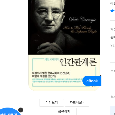
데
재
판
Y
추
결
미리보기
파트너샵
공유하기