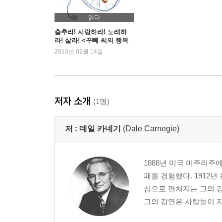
2 적을 만드는 확실한 방법, 그리고 대안
3 잘못했으면 솔직히 인정하라
읽다
4 상대방을 이해시키는 확실한 길
춤추라! 사랑하라! 노래하
라! 살라! <꾸뻬 씨의 행복
5 소크라테스의 비밀
여행>
2013년 02월 14일
6 불만을 해소하는 안전밸브
7 협력을 얻어내는 방법
8 기적을 불러일으키는 공식
9 모두가 원하는 것
저자 소개
(1명)
10 모두가 좋아하는 호소법
11 영화에서도, 라디오에서도 하는 것. 당신도 하라
저 :
데일 카네기
(Dale Carnegie)
12 모든 것이 효과가 없을 때, 이렇게 하라
Chapter 4 감정을 상하게 하는 일 없이 상대를 변
1888년 미국 미주리주
1 실수를 찾아야만 한다면, 이것부터 시작하라
패를 경험했다. 1912
2 비판하고도 미움 받지 않는 방법
심으로 펼쳐지는 그의 
3 자신의 실수를 먼저 이야기 하라
그의 강연은 사람들이 자
4 명령 받는 것을 좋아하는 사람은 없다
5 상대방의 체면을 세워줘라