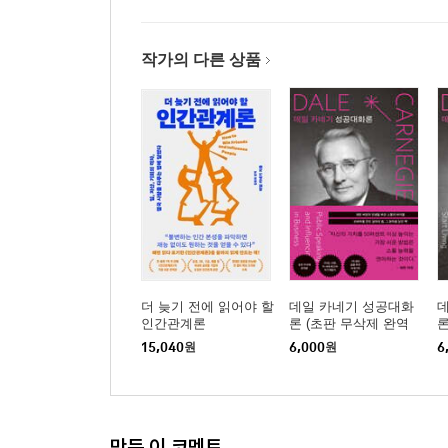
6 사람들을 성공으로 이끄는 방법
7 개에게도 좋은 이름을 지어주어라
작가의 다른 상품
8 잘못을 쉽게 고칠 수 있는 것처럼 행동하라
9 당신이 원하는 바를 사람들이 기쁜 마음으로 하게
Chapter 5 기적을 낳은 편지들
Chapter 6 가정을 행복하게 만드는 7가지 비결
1 최대한 빨리 부부사이의 무덤을 파는 법
2 사랑하라 그리고 있는 그대로 살게 하라
3 이렇게 하면 이혼 법정 일정을 알아보게 될 것이
더 늦기 전에 읽어야 할
데일 카네기 성공대화
4 모두를 행복하게 만드는 가장 빠른 방법
인간관계론
론 (초판 무삭제 완역
론
5 여성들에게 정말 큰 의미를 가지는 것들
본)
본
15,040
원
6,000
원
6
6 행복해지고 싶다면, 이것을 기억해라
7 결혼 성생활의 문맹이 되지 마라
결혼 생활 평가 설문
만든 이 코멘트