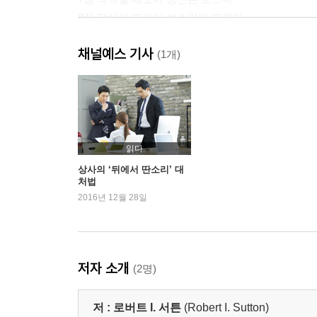
8장 당신이 또라이 보스일지 모른다
채널예스 기사
3부 굿 보스라면 굿 보스답게 생각하고 행동하라
(1개)
9장 결국 당신에게 달렸다
주석
읽다
상사의 ‘뒤에서 딴소리’ 대
처법
2016년 12월 28일
저자 소개
(2명)
저 :
로버트 I. 서튼
(Robert I. Sutton)