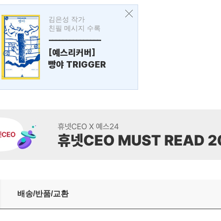
김은성 작가
친필 메시지 수록
---------------
[예스리커버]
빵야 TRIGGER
배송/반품/교환