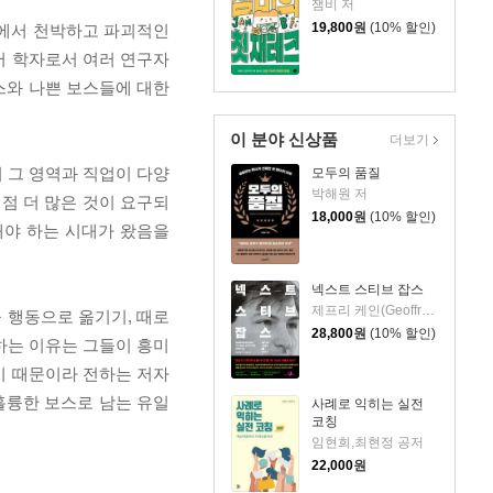
잼비 저
19,800
원
(10% 할인)
직에서 천박하고 파괴적인
에서 학자로서 여러 연구자
스와 나쁜 보스들에 대한
이 분야 신상품
더보기
 그 영역과 직업이 다양
모두의 품질
박해원 저
점 더 많은 것이 요구되
18,000
원
(10% 할인)
해야 하는 시대가 왔음을
넥스트 스티브 잡스
제프리 케인(Geoffrey Cain) 저/이민석 역
을 행동으로 옮기기, 때로
28,800
원
(10% 할인)
하는 이유는 그들이 흥미
왔기 때문이라 전하는 저자
훌륭한 보스로 남는 유일
사례로 익히는 실전
코칭
임현희,최현정 공저
22,000
원