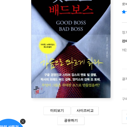
로버
정
판
Y
결
구
미리보기
사이즈비교
공유하기