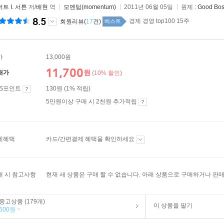
트 I. 서튼
저/
배현
역
모멘텀(momentum)
2011년 06월 05일
원제 :
Good Bos
8.5
경제 경영 top100 15주
회원리뷰(
17
건)
베스트
가
13,000원
11,700
원
매가
(10% 할인)
ES포인트
130원 (1% 적립)
5만원이상 구매 시 2천원 추가적립
제혜택
카드/간편결제 혜택을 확인하세요
매 시 참고사항
현재 새 상품은 구매 할 수 없습니다. 아래 상품으로 구매하거나 판매
중고상품 (179개)
이 상품을 팔기
500원 ~