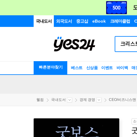
국내도서
외국도서
중고샵
eBook
크레마클럽
C
빠른분야찾기
베스트
신상품
이벤트
바이백
매
웰컴
국내도서
경제 경영
CEO/비즈니스맨
소
굿