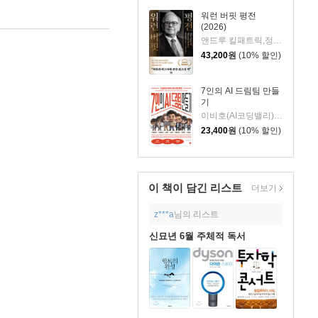
워런 버핏 평전
(2026)
앤드루 킬패트릭,정주용 저/안진환,김기준 역
43,200
원
(10% 할인)
7인의 AI 드림팀 만들
기
이비호(AI코딩밸리) 저
23,400
원
(10% 할인)
이 책이 담긴
리스트
더보기
z***a
님의 리스트
신묘년 6월 주체적 독서