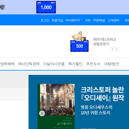
로그인
회원가입
마이페이지
카트
주문/배송
고객센터
Gl
름방학혜택
예사단독판매
이달의사은품
특가할인
추천도서
대량/법인