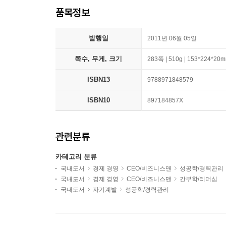
품목정보
발행일
2011년 06월 05일
쪽수, 무게, 크기
283쪽 | 510g | 153*224*20
ISBN13
9788971848579
ISBN10
897184857X
관련분류
카테고리 분류
국내도서
경제 경영
CEO/비즈니스맨
성공학/경력관리
국내도서
경제 경영
CEO/비즈니스맨
간부학/리더십
국내도서
자기계발
성공학/경력관리