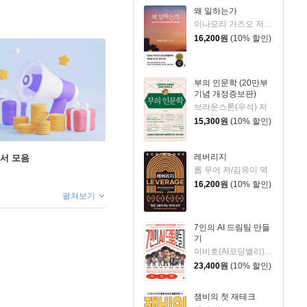
왜 일하는가
이나모리 가즈오 저/김윤경 역
16,200
원
(10% 할인)
부의 인문학 (20만부
기념 개정증보판)
브라운스톤(우석) 저
15,300
원
(10% 할인)
레버리지
도서 모음
롭 무어 저/김유미 역
16,200
원
(10% 할인)
펼쳐보기
7인의 AI 드림팀 만들
기
이비호(AI코딩밸리) 저
23,400
원
(10% 할인)
잼비의 첫 재테크