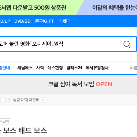
D/LP
DVD/BD
문구
/GIFT
티켓
장안내
채널예스
사락
예스펀딩
클래스24
독서유형검사
여
RBTI Lab
독서유형검사
크클 심야 독서 모임
OPEN
성공학/경력관리
득공제
 보스 배드 보스