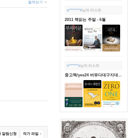
펼쳐보기
a*******4
님의 리스트
2011 책읽는 주말 - 6월
n******s
님의 리스트
중고책/yes24 버뮤다대구지대님의 가게
 알림신청
작가 파일