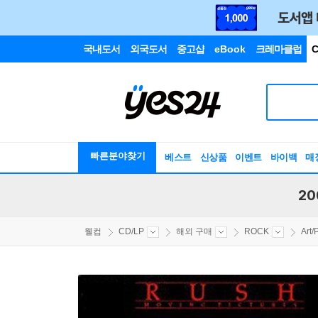
국내도서
외국도서
중고샵
eBook
크레마클럽
C
빠른분야찾기
베스트
신상품
이벤트
바이백
매
20
웰컴
CD/LP
해외 구매
ROCK
Art/