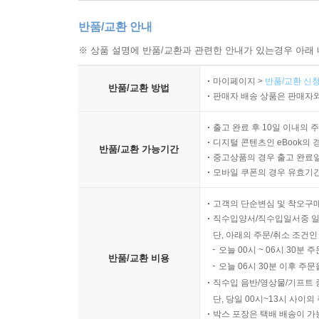
반품/교환 안내
※ 상품 설명에 반품/교환과 관련한 안내가 있는경우 아래 
마이페이지 >
반품/교환 신청
반품/교환 방법
판매자 배송 상품은 판매자와
출고 완료 후 10일 이내의 
디지털 콘텐츠인 eBook의 
반품/교환 가능기간
중고상품의 경우 출고 완료일
모바일 쿠폰의 경우 유효기간(
고객의 단순변심 및 착오구
직수입양서/직수입일서중 일
단, 아래의 주문/취소 조건인
오늘 00시 ~ 06시 30분 
반품/교환 비용
오늘 06시 30분 이후 주문
직수입 음반/영상물/기프트 
단, 당일 00시~13시 사이
박스 포장은 택배 배송이 가