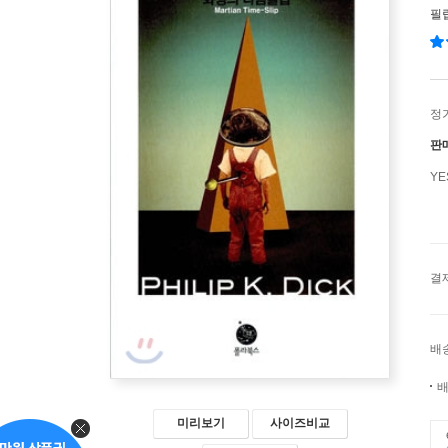
필립
정
판
Y
결
배
배
미리보기
사이즈비교