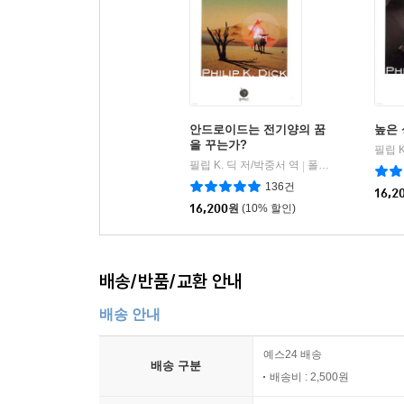
안드로이드는 전기양의 꿈
높은 
을 꾸는가?
필립 K
필립 K. 딕 저/박중서 역
폴라북스
|
136건
16,2
16,200
원
(10% 할인)
배송/반품/교환 안내
배송 안내
예스24 배송
배송 구분
배송비 : 2,500원