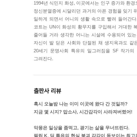
1994년 식민지 화성, 이곳에서는 인구 증가와 환
완전히 미친 이 소년에게 내가 한 걸음씩 착실하게 
정신분열증에 시달리던 과거의 아픈 경험을 잊기 
은 외부 세계의 사물을 지각하지 못하는 상태이며, 
일하게 되면서 어니의 생활 속으로 빨려 들어간다
오는 것은 무엇일까? 끊임없이 몰려왔다가 후퇴하
코트는 UN이 화성의 황무지를 구입해서 거대한 
향을 끼칠 뿐이다. 세계는 안과 밖으로 분열되고, 
줄어들 거라 생각한 어니는 시설에 수용되어 있는
하는 일은 없다. 그것은 시간의 정지를 의미한다. 경
자신이 발 딛은 사회와 단절된 채 생지옥과도 같
20세기 문명사회 특유의 일그러짐을 SF 작가의
---p.272
그려진다.
출판사 리뷰
혹시 오늘밤 나는 이미 이곳에 왔다 간 것일까?
지금 몇 시지? 맙소사, 시간감각이 사라져버렸어!
악몽은 일상을 좀먹고, 광기는 삶을 무너뜨린다.
필립 K. 딕 특유의 현실 붕괴 감각이 돋보이는 최고