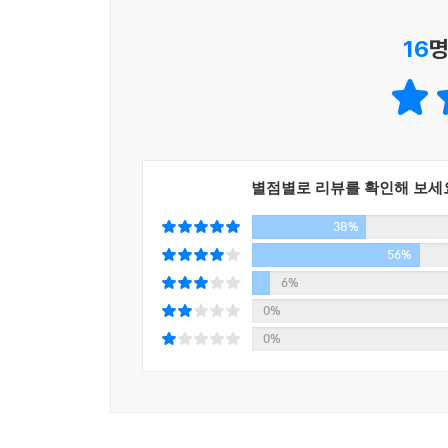
자체로, 그의 작가적 입지가 미국문학에서 얼마나 
없음을 의미한다.
16
명
세계적으로 저명한 필립 K. 딕 전문가인 조나단 
수상작인 『흘러라 내 눈물, 하고 경관은 말했다
폴라북스에서 2013년 완간될 예정이다.
해외 거장의 경우 뚜렷한 방향성을 갖고 체계적으
기념비적인 첫 출발이 될 것이다.
별점별로 리뷰를 확인해 보세
38%
56%
6%
0%
0%