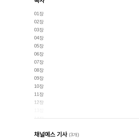
목차
01장
02장
03장
04장
05장
06장
07장
08장
09장
10장
11장
12장
13장
14장
15장
채널예스 기사
16장
(3개)