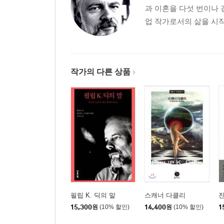
과 이혼을 다섯 번이나 
업 작가로서의 삶을 시작
작가의 다른 상품
필립 K. 딕의 말
스캐너 다클리
15,300
원
(10% 할인)
14,400
원
(10% 할인)
1