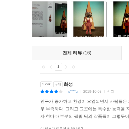
전체 리뷰
(16)
1
화성
eBook
구매
s****u
2019-10-03
신고
|
|
|
인구가 증가하고 환경이 오염되면서 사람들은 
우 부족하다. 그리고 그곳에는 특수한 능력을 
자 한다.대부분의 필립 딕의 작품들이 그렇듯이 
이 리뷰가 도움이 되었나요?