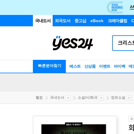
국내도서
외국도서
중고샵
eBook
크레마클럽
C
빠른분야찾기
베스트
신상품
이벤트
바이백
매
웰컴
국내도서
소설/시/희곡
장르소설
소