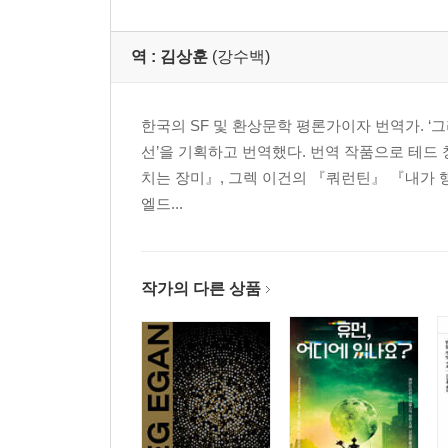
역 :
김상훈
(강수백)
한국의 SF 및 환상문학 평론가이자 번역가. ‘그리폰북
선’을 기획하고 번역했다. 번역 작품으로 테드
치는 장미』, 그렉 이건의 『쿼런틴』 『내가 
엘드...
작가의 다른 상품