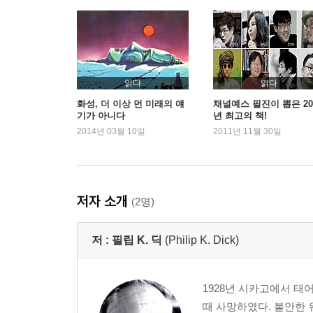
역자 후기
작가 연보
필립 K. 딕 저작 목록
읽다
읽다
화성, 더 이상 먼 미래의 얘
채널예스 필진이 뽑은 20
기가 아니다
년 최고의 책!
2014년 03월 10일
2011년 11월 30일
저자 소개
(2명)
저 :
필립 K. 딕
(Philip K. Dick)
1928년 시카고에서 태
때 사망하였다. 불안한 