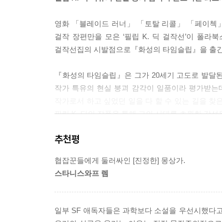
영화 「블레이드 러너」 「토탈 리콜」 「페이첵」 
걸작 장편만을 모은 ‘필립 K. 딕 걸작선’이 폴라북스
걸작선집의 시발점으로『화성의 타임슬립』을 출간
『화성의 타임슬립』은 그가 20세기 고도로 발달된
작가 특유의 현실 붕괴 감각이 일품이라 평가받는데,
작가로서 하고 싶었던 일을 다 할 수 있는 길을 찾
필립 K. 딕의 작품을 통해 그의 시대를 초월한 감성
추천평
필립 K. 딕 최고의 걸작, 『화성의 타임슬립』
필립 K. 딕은 “초능력과 로봇, 그리고 외계인
협잡꾼들에게 둘러싸인 [진정한] 몽상가.
SF문학사를 대표하는 인물로 손꼽힌다. 그가 작
스타니스와프 렘
성흔』과 『안드로이드는 전기양의 꿈을 꾸는가?』,
제대로 감상할 수 있는 최고 걸작이다. 딕은 이 작
어조로 앞으로 맞이하게 될 디스토피아의 모습을 그
일부 SF 애독자들은 과학보다 소설을 우선시했다고 
혼란 속에서 21세기의 문명사회를 살아가는 현재 