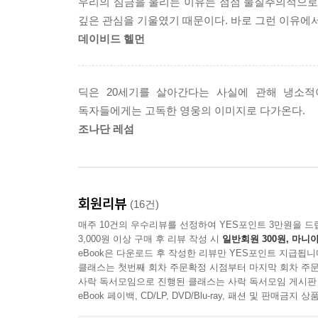
우리의 심금을 울리는 이유는 점점 물질주의적으로
깊은 관심을 기울였기 때문이다. 바로 그런 이유에서
1994년 식민지 화성, 이야기는 그렇게 시작된다.
데이비드 헬먼
화성이라고 해서 특별히 우리가 사는 지금 이 세
허구에 해당될 1994년의 화성은 외계 행성이라
지배하는 이 공간에서 등장인물들은 정신분열과 함
딕은 20세기를 살아간다는 사실에 관해 냉소적
전개해나가는데, 작품 속 현실이 실제 일어나고 
독자들에게는 고독한 영웅의 이미지로 다가온다.
현실에 영향을 끼치기 시작하는 후반부는 악몽이 일
조나단 레섬
꼽힌다.
정신적으로 유약한 영혼을 힘겹게 지탱해가면서도 
선구적 몽상가였다. 그는 21세기를 살아가는 우리
회원리뷰
(16건)
‘필립 K. 딕 걸작선’ 출간의 의의
매주 10건의 우수리뷰를 선정하여 YES포인트 3만원을 드
세상을 떠난 지 20여 년이 지났지만 필립 K. 
3,000원 이상 구매 후 리뷰 작성 시
일반회원 300원, 마니아
‘싸구려 장르 소설 작가’로 폄하되고, SF 문학계
eBook은 다운로드 후 작성한 리뷰만 YES포인트 지급됩니
클래스는 첫번째 회차 주문확정 시점부터 마지막 회차 주문
지금 그의 작품은 인간의 정체성에 대한 탐구와 시
사락 독서모임으로 진행된 클래스는 사락 독서모임 게시판
미국의 권위 있는 비영리 출판사인 ‘라이브러리 
eBook 페이백, CD/LP, DVD/Blu-ray, 패션 및 판매금
작품을 수록한 방대한 작가 선집으로 미국문학 작품으