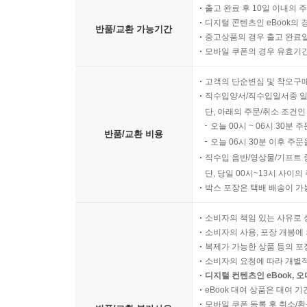
출고 완료 후 10일 이내의 
디지털 콘텐츠인 eBook의 
반품/교환 가능기간
중고상품의 경우 출고 완료일
모바일 쿠폰의 경우 유효기간(
고객의 단순변심 및 착오구
직수입양서/직수입일서중 일
단, 아래의 주문/취소 조건인
오늘 00시 ~ 06시 30분 
반품/교환 비용
오늘 06시 30분 이후 주문
직수입 음반/영상물/기프트 
단, 당일 00시~13시 사이
박스 포장은 택배 배송이 가
소비자의 책임 있는 사유로 
소비자의 사용, 포장 개봉에 
복제가 가능한 상품 등의 포장을 
소비자의 요청에 따라 개별
디지털 컨텐츠인 eBook, 
eBook 대여 상품은 대여 기
모바일 쿠폰 등록 후 취소/환