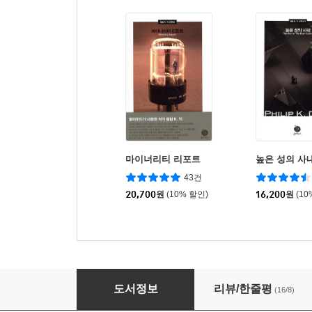
마이너리티 리포트
높은 성의 사
43건
20,700
원
(10% 할인)
16,200
원
(10
화성의 타임슬립
도서정보
리뷰/한줄평
(16/8)