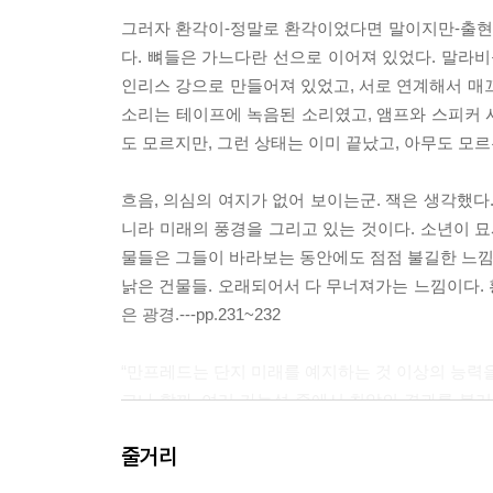
그러자 환각이-정말로 환각이었다면 말이지만-출현했
다. 뼈들은 가느다란 선으로 이어져 있었다. 말라비
인리스 강으로 만들어져 있었고, 서로 연계해서 매
소리는 테이프에 녹음된 소리였고, 앰프와 스피커 
도 모르지만, 그런 상태는 이미 끝났고, 아무도 모르는 
흐음, 의심의 여지가 없어 보이는군. 잭은 생각했다
니라 미래의 풍경을 그리고 있는 것이다. 소년이 묘
물들은 그들이 바라보는 동안에도 점점 불길한 느낌
낡은 건물들. 오래되어서 다 무너져가는 느낌이다.
은 광경.---pp.231~232
“만프레드는 단지 미래를 예지하는 것 이상의 능력을
고나 할까. 여러 가능성 중에서 최악의 결과를 불러
곁에 있는 것만으로도 저 아이의 현실 속으로 빨려
줄거리
해버리는 거야. 그 결과 우리가 일상적으로 보고 익숙해