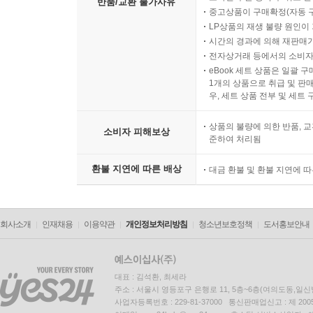
반품/교환 불가사유
중고상품이 구매확정(자동 
LP상품의 재생 불량 원인이 기
시간의 경과에 의해 재판매가
전자상거래 등에서의 소비자
eBook 세트 상품은 일괄 
1개의 상품으로 취급 및 판매
우, 세트 상품 전부 및 세트
상품의 불량에 의한 반품, 교
소비자 피해보상
준하여 처리됨
환불 지연에 따른 배상
대금 환불 및 환불 지연에 
회사소개
인재채용
이용약관
개인정보처리방침
청소년보호정책
도서홍보안내
대표 : 김석환, 최세라
주소 : 서울시 영등포구 은행로 11, 5층~6층(여의도동,일신
사업자등록번호 : 229-81-37000 통신판매업신고 : 제 200