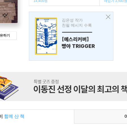
14,400원
매입가 3,500
김은성 작가
친필 메시지 수록
---------------
유하기
[예스리커버]
빵야 TRIGGER
들이
함께 산 책