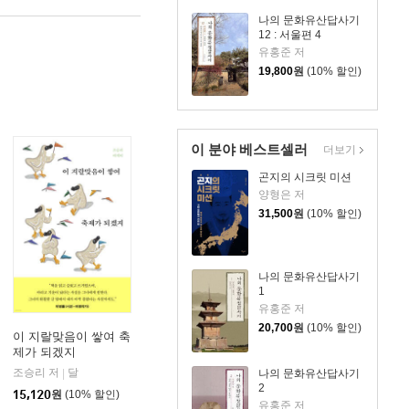
나의 문화유산답사기
12 : 서울편 4
유홍준 저
19,800
원
(10% 할인)
이 분야 베스트셀러
더보기
곤지의 시크릿 미션
양형은 저
31,500
원
(10% 할인)
나의 문화유산답사기
1
유홍준 저
20,700
원
(10% 할인)
이 지랄맞음이 쌓여 축
제가 되겠지
조승리 저
달
|
나의 문화유산답사기
2
15,120
원
(10% 할인)
유홍준 저