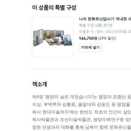
이 상품의 특별 구성
나의 문화유산답사기 국내편 
특별 구성 상품, 전7권
유홍준 저
창비
2012년 09월 1
|
|
146,700
원
(10% 할인)
카트에 넣기
책소개
제4권 ‘평양의 날은 개었습니다’는 평양과 묘향산 
지상, 부벽루와 김황원, 을밀대와 김동인 등 평양을
에서 현대미술까지’에는 한반도 최초의 인간이 살던
력사박물관과 조선미술박물관, 평양수예연구원 탐방
영헌 선생과의 대화를 통해 남북이 함께 문화유산을