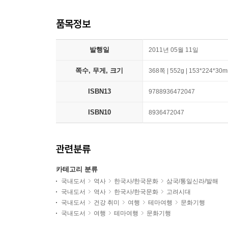
품목정보
발행일
2011년 05월 11일
쪽수, 무게, 크기
368쪽 | 552g | 153*224*30
ISBN13
9788936472047
ISBN10
8936472047
관련분류
카테고리 분류
국내도서
역사
한국사/한국문화
삼국/통일신라/발해
국내도서
역사
한국사/한국문화
고려시대
국내도서
건강 취미
여행
테마여행
문화기행
국내도서
여행
테마여행
문화기행