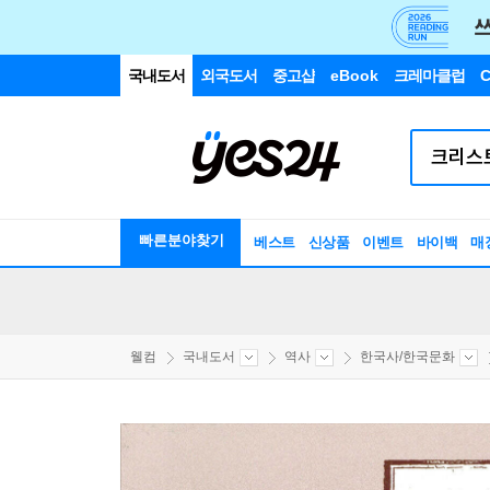
국내도서
외국도서
중고샵
eBook
크레마클럽
C
빠른분야찾기
베스트
신상품
이벤트
바이백
매
웰컴
국내도서
역사
한국사/한국문화