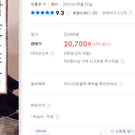
유홍준
저
창비
2011년 05월 11일
9.3
회원리뷰(
31
건)
판매지수 1,176
정가
23,000원
20,700
원
판매가
(10% 할인)
YES포인트
230원 (1% 적립)
5만원이상 구매 시 2천원 추가적립
결제혜택
카드/간편결제 혜택을 확인하세요
배송안내
배송비 : 무료
eBook
이 상품을 팔기