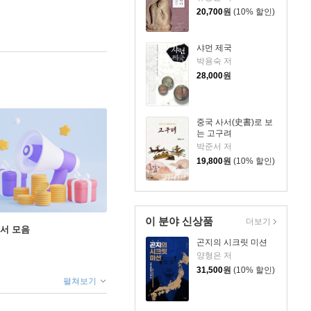
20,700
원
(10% 할인)
샤먼 제국
박용숙 저
28,000
원
중국 사서(史書)로 보
는 고구려
박준서 저
19,800
원
(10% 할인)
이 분야 신상품
더보기
도서 모음
곤지의 시크릿 미션
양형은 저
31,500
원
(10% 할인)
펼쳐보기