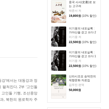
중국 사서(史書)로 보
는 고구려
박준서 저
19,800
원
(10% 할인)
이기웅의 내포실록 :
가야산을 걷고 쓰다 2
이기웅 저
22,500
원
(10% 할인)
이기웅의 내포실록 :
가야산을 걷고 쓰다 1
이기웅 저
22,500
원
(10% 할인)
신라시조묘 숭덕전의
대동강’에서는 대동강과 정
제향문화 자료집
김무진 편역
펼쳐진다. 2부 ‘고인돌
50,000
원
 고인돌 기행, 조선중앙
과, 북한의 원로학자 주