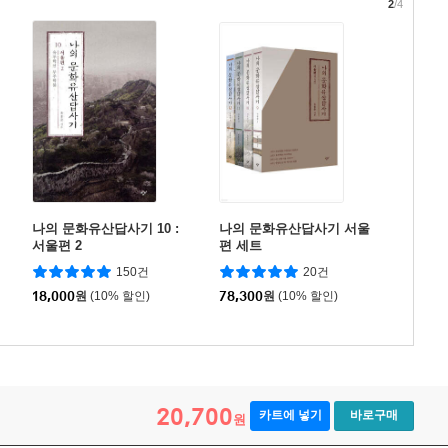
2
/4
나의 문화유산답사기 10 :
나의 문화유산답사기 서울
서울편 2
편 세트
150건
20건
18,000
원
(10% 할인)
78,300
원
(10% 할인)
20,700
카트에 넣기
바로구매
원