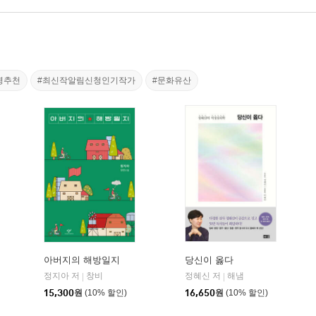
령추천
#최신작알림신청인기작가
#문화유산
아버지의 해방일지
당신이 옳다
정지아 저
창비
정혜신 저
해냄
|
|
15,300
원
(10% 할인)
16,650
원
(10% 할인)