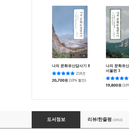
나의 문화유산답사기 8
나의 문화유산답
서울편 3
218건
20,700
원
(10% 할인)
19,800
원
(10
나의 문화유산답사기 4
도서정보
리뷰/한줄평
(19/12)