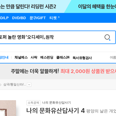
D/LP
DVD/BD
문구
/GIFT
티켓
장안내
채널예스
사락
예스펀딩
클래스24
독서유형검사
여
RBTI Lab
독서유형검사
주말에는 더욱 알뜰하게!
최대 2,000원 상품권 받으
삼국/통일신라/...
나의 문화유산답사기
소득공제
나의 문화유산답사기 4
평양의 날은 개