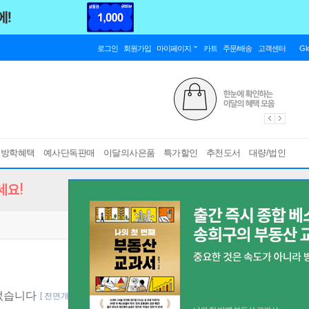
로그인
회원가입
마이페이지
카트
주문/배송
고객센터
Gl
름방학혜택
예사단독판매
이달의사은품
특가할인
추천도서
대량/법인
세요!
었습니다
[ 전면개정판 ]