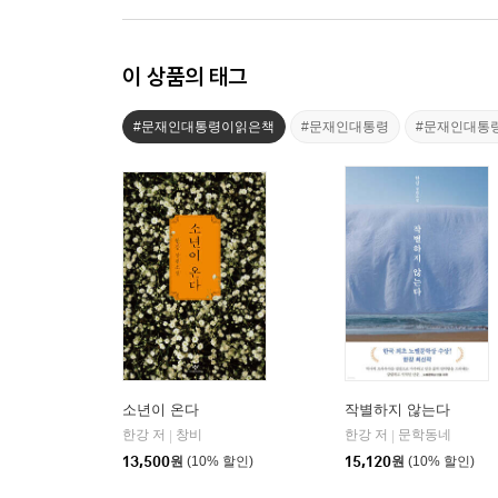
이 상품의 태그
#문재인대통령이읽은책
#문재인대통령
#문재인대통
소년이 온다
작별하지 않는다
한강 저
창비
한강 저
문학동네
|
|
13,500
원
(10% 할인)
15,120
원
(10% 할인)