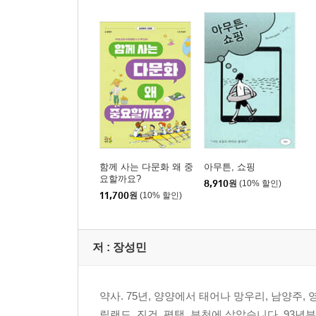
함께 사는 다문화 왜 중
아무튼, 쇼핑
요할까요?
8,910
원
(10% 할인)
11,700
원
(10% 할인)
저 :
장성민
약사. 75년, 양양에서 태어나 망우리, 남양주, 영
릴랜드, 진건, 평택, 부천에 살았습니다. 93년