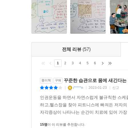
전체 리뷰
(57)
1
2
3
4
5
6
꾸준한 습관으로 몸에 새긴다는 
종이책
구매
i*****n
2023-01-23
신고
|
|
|
인권운동을 하면서 자연스럽게 불규칙한 스케줄
하고,헬스장을 찾아 피트니스에 빠져든 저자의
자각증상이 나타나는 순간이 치료에 있어 가장 빠
15명
이 이 리뷰를 추천합니다.