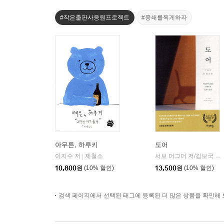
#작은출판사응원프로젝트
#중쇄를찍게하자
아무튼, 하루키
도어
이지수 저
제철소
서보 머그더 저/김보국 역
|
|
10,800
원
(10% 할인)
13,500
원
(10% 할인)
검색 페이지에서 선택된 태그에 등록된 더 많은 상품을 확인해 