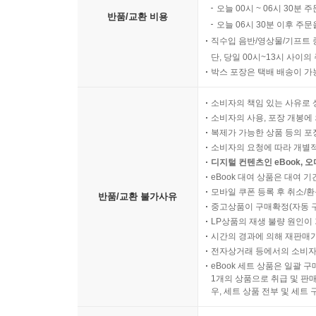
오늘 00시 ~ 06시 30분 
반품/교환 비용
오늘 06시 30분 이후 주문
직수입 음반/영상물/기프트 
단, 당일 00시~13시 사이
박스 포장은 택배 배송이 가
소비자의 책임 있는 사유로 
소비자의 사용, 포장 개봉에 
복제가 가능한 상품 등의 포장을 
소비자의 요청에 따라 개별
디지털 컨텐츠인 eBook, 
eBook 대여 상품은 대여 기
모바일 쿠폰 등록 후 취소/환
반품/교환 불가사유
중고상품이 구매확정(자동 
LP상품의 재생 불량 원인이 기
시간의 경과에 의해 재판매가
전자상거래 등에서의 소비자
eBook 세트 상품은 일괄 
1개의 상품으로 취급 및 판매
우, 세트 상품 전부 및 세트