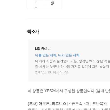
책소개
MD 한마디
나를 만든 세계, 내가 만든 세계
나'에게 기쁨과 즐거움이 되는, 생각만 해도 좋은 것
런 세계는 누구나 하나쯤 가지고 있기에 그리 낯설지 
2017.10.13.
에세이 PD
이 상품은 YES24에서 구성한 상품입니다.(낱개 반품
[도서] 아무튼, 피트니스
| <류은숙> 저 | 코난북스
운동의 세계를 경험한 이들이라면 함께 웃고 감동할 