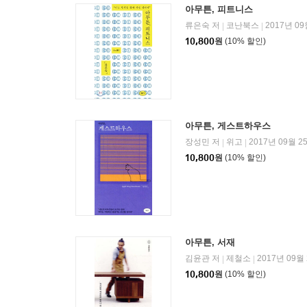
아무튼, 피트니스
류은숙 저
코난북스
2017년 09
|
|
10,800
원
(10% 할인)
아무튼, 게스트하우스
장성민 저
위고
2017년 09월 2
|
|
10,800
원
(10% 할인)
아무튼, 서재
김윤관 저
제철소
2017년 09월
|
|
10,800
원
(10% 할인)