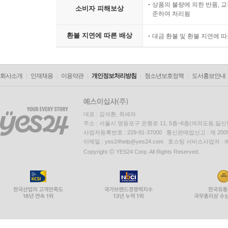
상품의 불량에 의한 반품, 교
소비자 피해보상
준하여 처리됨
환불 지연에 따른 배상
대금 환불 및 환불 지연에 
회사소개
인재채용
이용약관
개인정보처리방침
청소년보호정책
도서홍보안내
대표 : 김석환, 최세라
주소 : 서울시 영등포구 은행로 11, 5층~6층(여의도동,일신
사업자등록번호 : 229-81-37000 통신판매업신고 : 제 200
이메일 : yes24help@yes24.com 호스팅 서비스사업자 :
Copyright ⓒ YES24 Corp. All Rights Reserved.