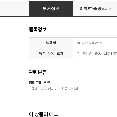
아무튼 시리즈 1차 세트
도서정보
리뷰/한줄평
(57/74)
품목정보
발행일
2017년 09월 25일
쪽수, 무게, 크기
쪽수확인중 | 856g | 110*178
관련분류
카테고리 분류
국내도서
에세이
한국 에세이
이 상품의 태그