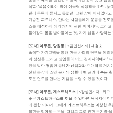
식’과 ‘폭음’이라는 말이 어울릴 식생활을 하던, 
관리 목록에 들지도 못했던, 그런 삶이 바뀌었다고 저
기승전-피트니스, 만나는 사람들에게 운동을 전도할 
스를 애정하게 되기까지에 관한 이야기다. 그리고
들어감과 몸을 받아들이는 것, 자기 삶을 사랑하는 
[도서] 아무튼, 망원동
| <김민섭> 저 | 제철소
솔직한 자기고백을 통해 한국 사회의 단면을 예리하
과 성산동 그리고 상암동의 어느 경계지역에서” 
있을 법한 평범한 동네가 산업화와 현대화를 거치
선한 문장에 스민 온기와 생활이 밴 글맛이 주는 활
로운 면모를 만나는 기쁨을 누릴 수 있을 것이다.
[도서] 아무튼, 게스트하우스
| <장성민> 저 | 위고
좋은 게스트하우스를 찾을 수 있다면 목적지야 어디
에 관한 이야기. 그에게 게스트하우스는 이상한 우
불현듯 찾아오는 우울, 그리고 그로 인한 무기력-을