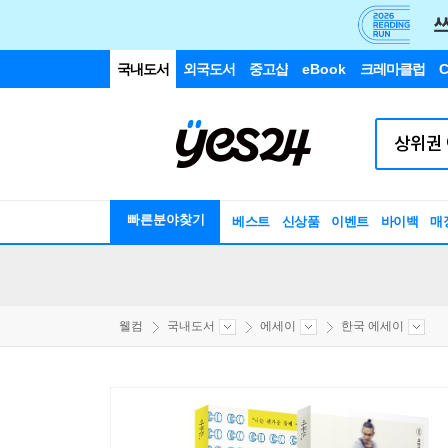
국내도서
외국도서
중고샵
eBook
크레마클럽
C
빠른분야찾기
베스트
신상품
이벤트
바이백
매
웰컴
국내도서
에세이
한국 에세이