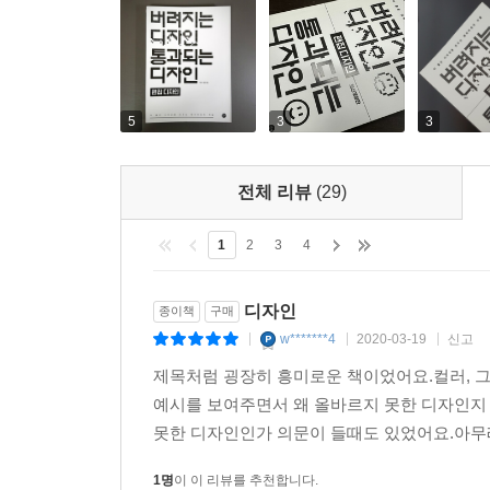
5
3
3
전체 리뷰
(29)
1
2
3
4
디자인
종이책
구매
w*******4
2020-03-19
신고
|
|
|
제목처럼 굉장히 흥미로운 책이었어요.컬러, 그
예시를 보여주면서 왜 올바르지 못한 디자인지 
못한 디자인인가 의문이 들때도 있었어요.아무래
1명
이 이 리뷰를 추천합니다.