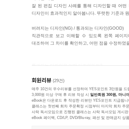
잘 된 편집 디자인 사례를 통해 디자인할 때 어떤 
디자인이 효과적인지 알아봅니다. 뚜렷한 기준과 원
버려지는 디자인(NG) / 통과되는 디자인(GOOD)
직관적으로 보고 이해할 수 있도록 왼쪽 페이지
대조하여 그 차이를 확인하고, 어떤 점을 수정하였
통과되는 디자인은 어떤 디자인일까?
버려지는 디자인과 통과되는 디자인의 기준이 있을
회원리뷰
(29건)
이 책은 이러한 생각에서부터 시작되었습니다. 
매주 10건의 우수리뷰를 선정하여 YES포인트 3만원을 드
3,000원 이상 구매 후 리뷰 작성 시
일반회원 300원, 마니아
디자인의 분명한 차이를 느끼게 되었습니다.
eBook은 다운로드 후 작성한 리뷰만 YES포인트 지급됩니
그리고 이러한 현실적인 이야기를 들려주고 함께 
클래스는 첫번째 회차 주문확정 시점부터 마지막 회차 주문
사락 독서모임으로 진행된 클래스는 사락 독서모임 게시판
디자인에는 원칙과 이유가 있어야 합니다.
eBook 페이백, CD/LP, DVD/Blu-ray, 패션 및 판매금
디자인에는 정답도 없고, 오답도 없습니다. 하지만