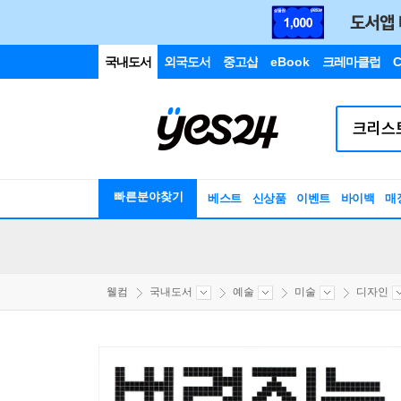
국내도서
외국도서
중고샵
eBook
크레마클럽
C
빠른분야찾기
베스트
신상품
이벤트
바이백
매
웰컴
국내도서
예술
미술
디자인