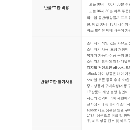
오늘 00시 ~ 06시 30분 
반품/교환 비용
오늘 06시 30분 이후 주문
직수입 음반/영상물/기프트 
단, 당일 00시~13시 사이
박스 포장은 택배 배송이 가
소비자의 책임 있는 사유로 
소비자의 사용, 포장 개봉에 
복제가 가능한 상품 등의 포장을 
소비자의 요청에 따라 개별
디지털 컨텐츠인 eBook, 
eBook 대여 상품은 대여 기
모바일 쿠폰 등록 후 취소/환
반품/교환 불가사유
중고상품이 구매확정(자동 
LP상품의 재생 불량 원인이 기
시간의 경과에 의해 재판매가
전자상거래 등에서의 소비자
eBook 세트 상품은 일괄 
1개의 상품으로 취급 및 판매
우, 세트 상품 전부 및 세트