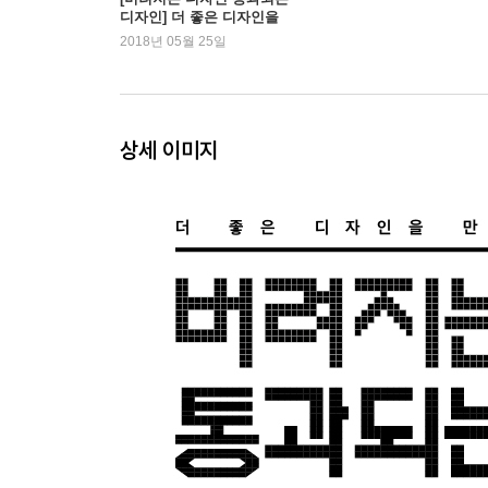
디자인] 더 좋은 디자인을
18 배경을 조절해 사진을 강조한 디자인
만드는 레이아웃의 비밀
2018년 05월 25일
19 사진 색상을 보정한 디자인
20 컬러와 요소를 활용한 디자인
상세 이미지
Part 2 그리드
디자인 이론 | 그리드로 지면을 구성하라
디자인 보는 법 | 정렬과 배치 기준을 명확히 알자
01 그리드를 변형한 디자인
02 사진 프레임을 변형한 디자인
03 그리드를 해체한 디자인
04 사진을 공간감 있게 배치한 디자인
05 돋보이는 크기를 고려한 도비라
06 정보를 시각화하여 전달한 디자인
07 여백으로 통일감을 준 디자인