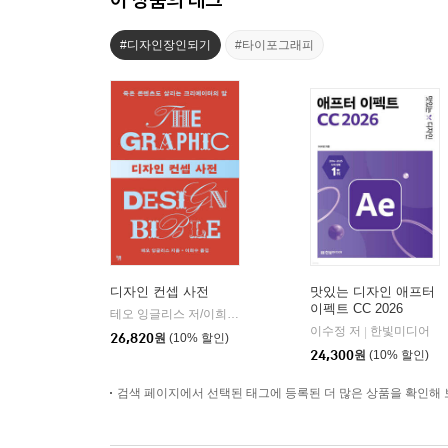
#디자인장인되기
#타이포그래피
디자인 컨셉 사전
맛있는 디자인 애프터
이펙트 CC 2026
테오 잉글리스 저/이희수 역
윌북(willbook)
|
이수정 저
한빛미디어
|
26,820
원
(10% 할인)
24,300
원
(10% 할인)
검색 페이지에서 선택된 태그에 등록된 더 많은 상품을 확인해 