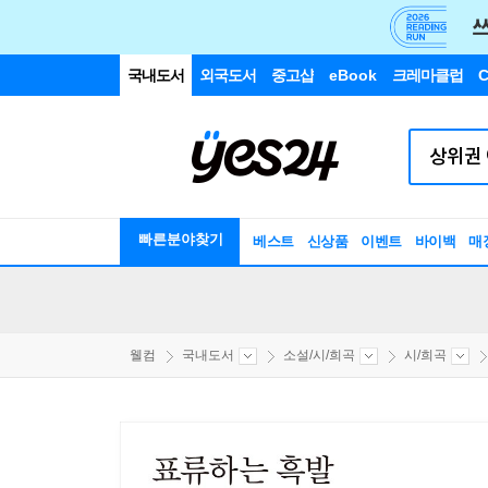
국내도서
외국도서
중고샵
eBook
크레마클럽
C
빠른분야찾기
베스트
신상품
이벤트
바이백
매
웰컴
국내도서
소설/시/희곡
시/희곡