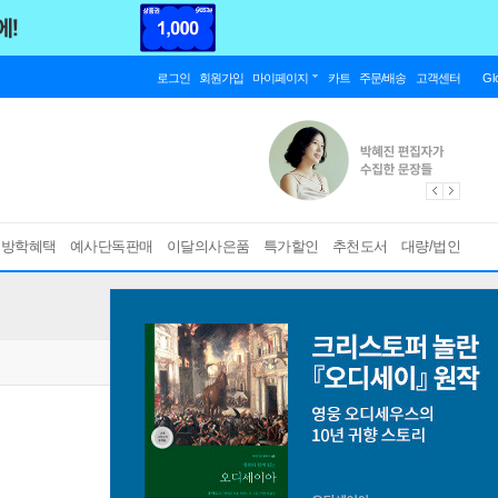
로그인
회원가입
마이페이지
카트
주문/배송
고객센터
Gl
름방학혜택
예사단독판매
이달의사은품
특가할인
추천도서
대량/법인