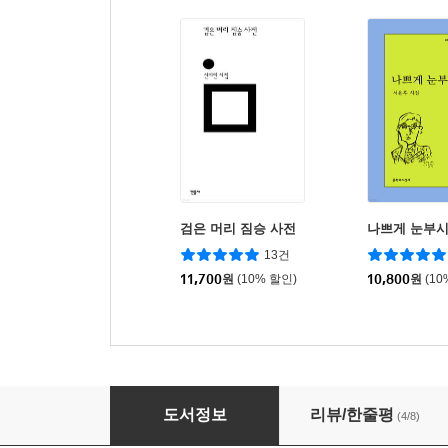
검은 머리 짐승 사전
나쁘게 눈부
13건
11,700
원
(10% 할인)
10,800
원
(10
표류하는 흑발
도서정보
리뷰/한줄평
(4/8)