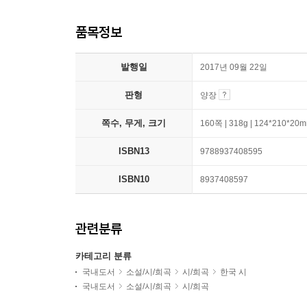
품목정보
발행일
2017년 09월 22일
판형
양장
쪽수, 무게, 크기
160쪽 | 318g | 124*210*20
ISBN13
9788937408595
ISBN10
8937408597
관련분류
카테고리 분류
국내도서
소설/시/희곡
시/희곡
한국 시
국내도서
소설/시/희곡
시/희곡