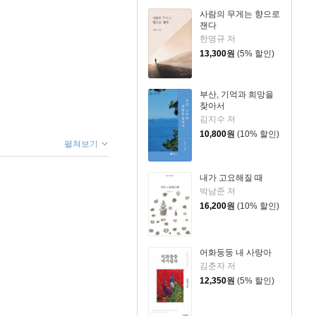
사람의 무게는 향으로
잰다
한명규 저
13,300
원
(5% 할인)
부산, 기억과 희망을
찾아서
김지수 저
10,800
원
(10% 할인)
펼쳐보기
내가 고요해질 때
박남준 저
16,200
원
(10% 할인)
어화둥둥 내 사랑아
김춘자 저
12,350
원
(5% 할인)