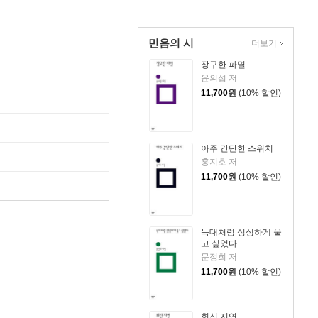
민음의 시
더보기
장구한 파멸
윤의섭 저
11,700
원
(10% 할인)
아주 간단한 스위치
홍지호 저
11,700
원
(10% 할인)
늑대처럼 싱싱하게 울
고 싶었다
문정희 저
11,700
원
(10% 할인)
회신 지연