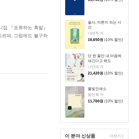
필사, 어른이 되는 시
 시집 『표류하는 흑발』
간
나태주 저
찌르며, 그럼에도 불구하
16,650
원
(10% 할인)
단 한 줄만 내 마음에
새긴다고 해도
나민애 저
21,420
원
(10% 할인)
물빛인쇄소
함민복 저
11,700
원
(10% 할인)
이 분야 신상품
더보기