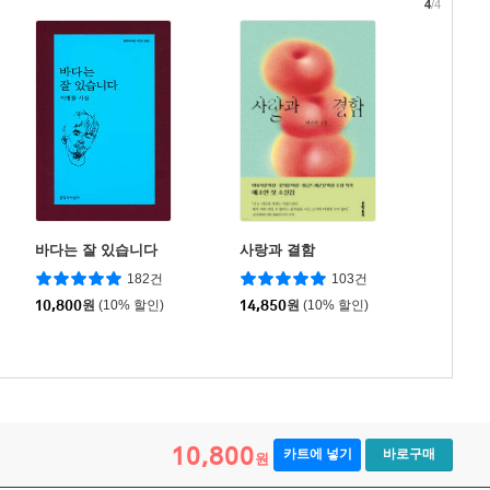
4
/4
바다는 잘 있습니다
사랑과 결함
182건
103건
10,800
원
(10% 할인)
14,850
원
(10% 할인)
10,800
카트에 넣기
바로구매
원