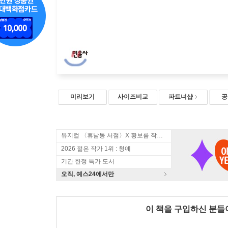
미리보기
사이즈비교
파트너샵
공
뮤지컬 〈휴남동 서점〉X 황보름 작가 북토크
2026 젊은 작가 1위 : 청예
기간 한정 특가 도서
오직, 예스24에서만
이 책을 구입하신 분