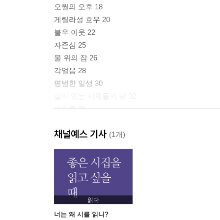
오월의 오후 18
게릴라성 호우 20
불우 이웃 22
자존심 25
물 위의 잠 26
각얼음 28
평범한 일생 30
살아 있는 시체들의 낮 32
마카롱 35
여기 사람 아니죠 38
채널예스 기사
(1개)
2부 우리들을 사랑으로부터 구하소서
마지막 미래 43
표류하는 흑발 46
너의 스파이 48
읽다
행복한 음악 50
너는 왜 시를 읽니?