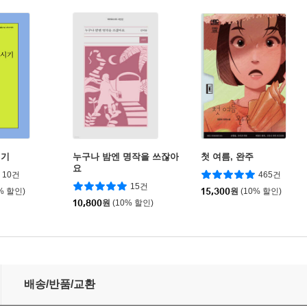
시기
누구나 밤엔 명작을 쓰잖아
첫 여름, 완주
요
10건
465건
15건
% 할인)
15,300
원
(10% 할인)
10,800
원
(10% 할인)
배송/반품/교환