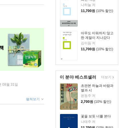
나하늘 저
11,700
원
(10% 할인)
아무도 미워하지 않고
한 계절이 지나갔다
김이듬 저
11,700
원
(10% 할인)
이 분야 베스트셀러
더보기
년 08월 31일
초판본 하늘과 바람과
별과 시
윤동주 저
펼쳐보기
2,700
원
(10% 할인)
꽃을 보듯 너를 본다
나태주 저
11,700
원
(10% 할인)