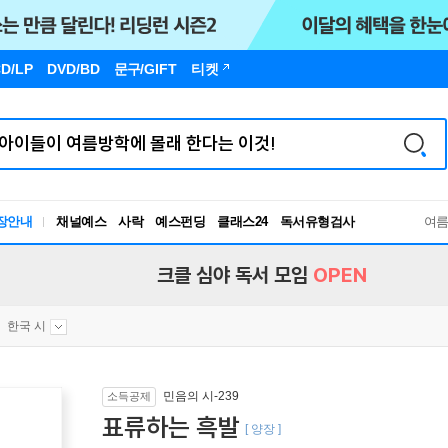
D/LP
DVD/BD
문구
/GIFT
티켓
장안내
채널예스
사락
예스펀딩
클래스24
독서유형검사
여
RBTI Lab
독서유형검사
크클 심야 독서 모임
OPEN
한국 시
민음의 시-239
소득공제
표류하는 흑발
[ 양장 ]