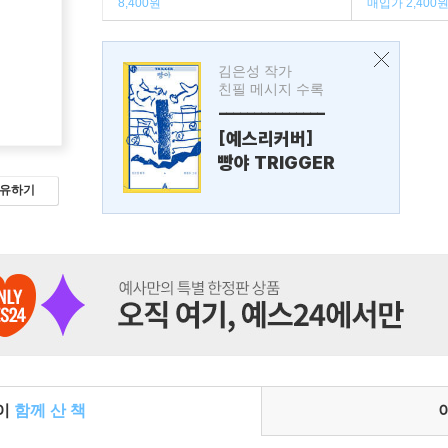
8,400원
매입가 2,400
김은성 작가
친필 메시지 수록
---------------
[예스리커버]
빵야 TRIGGER
유하기
들이
함께 산 책