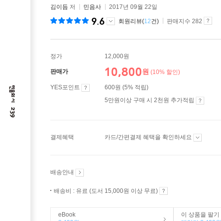
김이듬
저
민음사
2017년 09월 22일
9.6
회원리뷰(
12
건)
판매지수 282
정가
12,000원
10,800
원
판매가
(10% 할인)
YES포인트
600원 (5% 적립)
5만원이상 구매 시 2천원 추가적립
결제혜택
카드/간편결제 혜택을 확인하세요
배송안내
배송비 : 유료 (도서 15,000원 이상 무료)
eBook
이 상품을 팔기