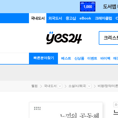
국내도서
외국도서
중고샵
eBook
크레마클럽
C
빠른분야찾기
베스트
신상품
이벤트
바이백
매
웰컴
국내도서
소설/시/희곡
비평/창작/이
소