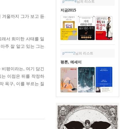
p*******4
님의 리스트
지금2015
년 겨울까지 그가 보고 듣
 그래서 희미한 사태를 일
아주 잘 알고 있는 그는
p******2
님의 리스트
평론, 에세이
과 비평이라는, 여기 담긴
 있는 이점은 뒤를 작정하
막 욕구, 이를 부르는 질