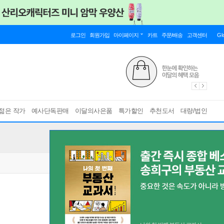
로그인
회원가입
마이페이지
카트
주문/배송
고객센터
Gl
젊은 작가
예사단독판매
이달의사은품
특가할인
추천도서
대량/법인