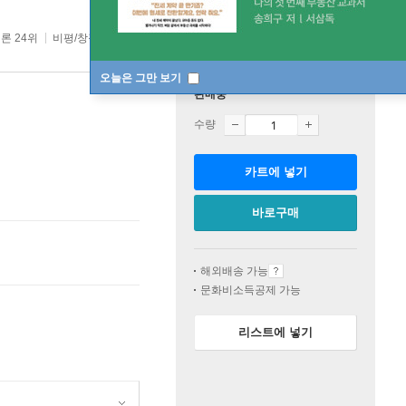
론 24위
비평/창작/이론 top20 114주
오늘은 그만 보기
판매중
수량
카트에 넣기
바로구매
해외배송 가능
문화비소득공제 가능
리스트에 넣기