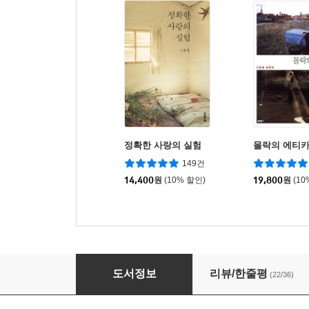
정확한 사랑의 실험
몰락의 에티
149건
14,400
원
(10% 할인)
19,800
원
(10
느낌의 공동체
도서정보
리뷰/한줄평
(22/36)