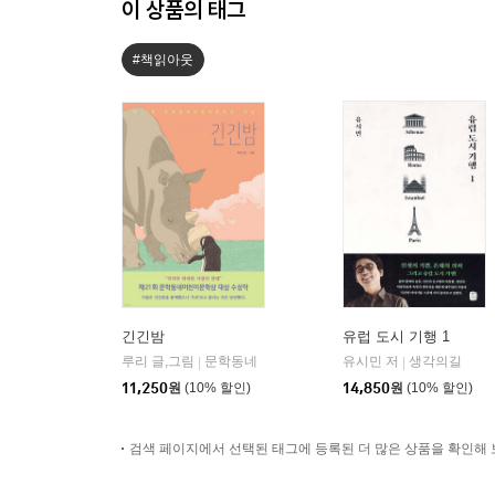
이 상품의 태그
#책읽아웃
긴긴밤
유럽 도시 기행 1
루리 글,그림
문학동네
유시민 저
생각의길
|
|
11,250
원
(10% 할인)
14,850
원
(10% 할인)
검색 페이지에서 선택된 태그에 등록된 더 많은 상품을 확인해 