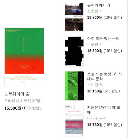
몰락의 에티카
신형철 저
19,800
원
(10% 할인)
아주 조금 있는 문학
강보원 저
15,300
원
(10% 할인)
소설 쓰는 로봇 : AI 시
대의 문학
노대원 저
16,150
원
(5% 할인)
노르웨이의 숲
무라카미 하루키 저/양억관 역
민음사
|
지금은 詩作(시작)할
15,300
원
(10% 할인)
때
나태주 등저
15,750
원
(10% 할인)