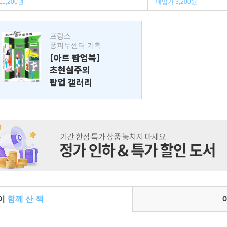
11,200원
매입가 3,200원
프랑스
퐁피두센터 기획
[아트 팝업북]
초현실주의
팝업 갤러리
들이
함께 산 책