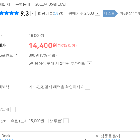
형철
저
문학동네
2011년 05월 10일
9.3
비평/창작/이
회원리뷰(
58
건)
판매지수 2,508
베스트
가
16,000원
14,400
원
매가
(10% 할인)
ES포인트
800원 (5% 적립)
5만원이상 구매 시 2천원 추가적립
제혜택
카드/간편결제 혜택을 확인하세요
송안내
송비 : 유료 (도서 15,000원 이상 무료)
eBook
이 상품을 팔기