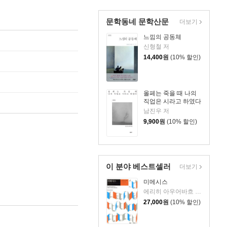
문학동네 문학산문
더보기
느낌의 공동체
신형철 저
14,400
원
(10% 할인)
올페는 죽을 때 나의
직업은 시라고 하였다
남진우 저
9,900
원
(10% 할인)
이 분야 베스트셀러
더보기
미메시스
에리히 아우어바흐 저/김우창,유종호공역
27,000
원
(10% 할인)