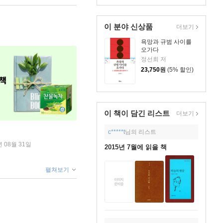
이 분야 신상품
더보기
욕망과 규범 사이를
오가다
정선희 저
23,750
원
(5% 할인)
이 책이 담긴
리스트
더보기
c*****t
님의 리스트
년 08월 31일
2015년 7월에 읽을 책
펼쳐보기