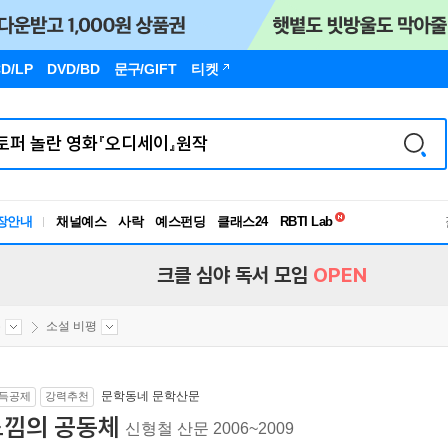
D/LP
DVD/BD
문구
/GIFT
티켓
독서유형검사
장안내
채널예스
사락
예스펀딩
클래스24
RBTI Lab
독서유형검사
크클 심야 독서 모임
OPEN
론
소설 비평
문학동네 문학산문
득공제
강력추천
느낌의 공동체
신형철 산문 2006~2009