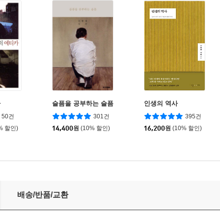
카
슬픔을 공부하는 슬픔
인생의 역사
50건
301건
395건
% 할인)
14,400
원
(10% 할인)
16,200
원
(10% 할인)
배송/반품/교환