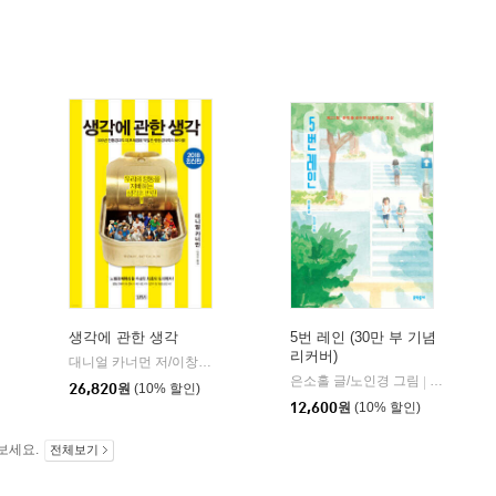
생각에 관한 생각
5번 레인 (30만 부 기념
리커버)
대니얼 카너먼 저/이창신 역
김영사
|
은소홀 글/노인경 그림
문학동네
|
26,820
원
(10% 할인)
12,600
원
(10% 할인)
보세요.
전체보기