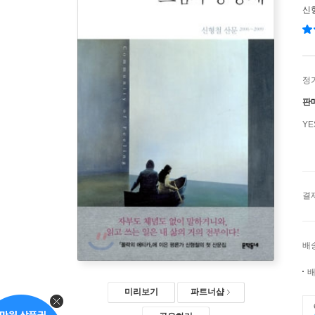
신
정
판
Y
결
배
배
미리보기
파트너샵