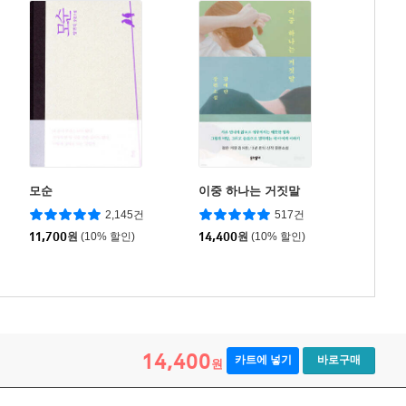
모순
이중 하나는 거짓말
2,145건
517건
11,700
원
(10% 할인)
14,400
원
(10% 할인)
14,400
카트에 넣기
바로구매
원