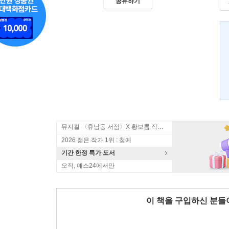
공유하기
뮤지컬 〈휴남동 서점〉X 황보름 작가 북토크
2026 젊은 작가 1위 : 청예
기간 한정 특가 도서
오직, 예스24에서만
이 책을 구입하신 분