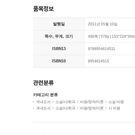
품목정보
발행일
2011년 05월 10일
쪽수, 무게, 크기
406쪽 | 576g | 153*224*30
ISBN13
9788954614511
ISBN10
8954614515
관련분류
카테고리 분류
국내도서
소설/시/희곡
비평/창작/이론
소설 비평
국내도서
소설/시/희곡
비평/창작/이론
시 비평