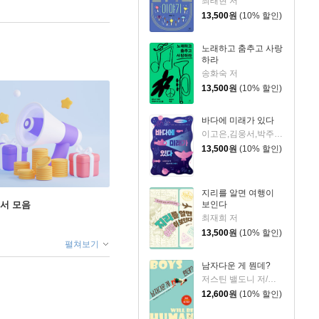
최태현 저
13,500
원
(10% 할인)
노래하고 춤추고 사랑
하라
송화숙 저
13,500
원
(10% 할인)
바다에 미래가 있다
이고은,김웅서,박주면,이연주,장찬주 저
13,500
원
(10% 할인)
지리를 알면 여행이
보인다
도서 모음
최재희 저
13,500
원
(10% 할인)
펼쳐보기
남자다운 게 뭔데?
저스틴 밸도니 저/이강룡 역
12,600
원
(10% 할인)