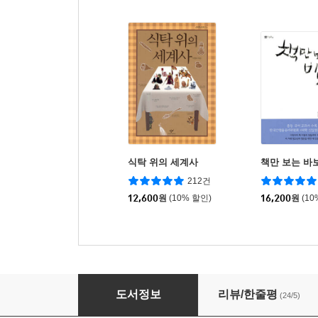
식탁 위의 세계사
책만 보는 바
212건
12,600
원
(10% 할인)
16,200
원
(10
멋지기 때문에 놀러 왔지
도서정보
리뷰/한줄평
(24/5)