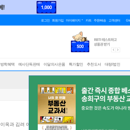
로그인
회원가입
마이페이지
카트
주문/배송
고객센터
Gl
름방학혜택
예사단독판매
이달의사은품
특가할인
추천도서
대량/법인
 이옥과 김려 이야기