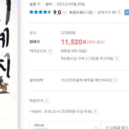
설흔
저
창비
2011년 04월 20일
9.0
회원리뷰(
29
건)
판매지수 60
베
정가
12,800원
11,520
원
판매가
(10% 할인)
YES포인트
640원 (5% 적립)
5만원이상 구매 시 2천원 추가적립
결제혜택
카드/간편결제 혜택을 확인하세요
배송안내
배송비 : 유료 (도서 15,000원 이상 무료)
eBook
이 상품을 팔기