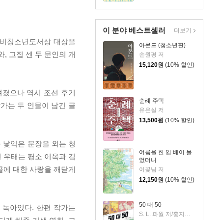
이 분야 베스트셀러
더보기
 창비청소년도서상 대상을
아몬드 (청소년판)
 고집 센 두 문인의 개
손원평 저
15,120
원
(10% 할인)
려졌으나 역시 조선 후기
순례 주택
가는 두 인물이 남긴 글
유은실 저
13,500
원
(10% 할인)
 낯익은 문장을 외는 청
여름을 한 입 베어 물
 우태는 평소 이옥과 김
었더니
글에 대한 사랑을 깨닫게
이꽃님 저
12,150
원
(10% 할인)
50 대 50
 녹아있다. 한편 작가는
S. L. 파월 저/홍지연 역