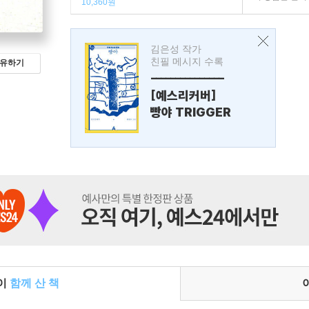
10,360원
김은성 작가
친필 메시지 수록
유하기
---------------
[예스리커버]
빵야 TRIGGER
들이
함께 산 책