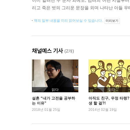
이미 알려진 두 문사 외에도, 김려의 어린 시절부터
리고 죽은 벗의 그리운 문장을 외며 나타난 아들 우
책의 일부 내용을 미리 읽어보실 수 있습니다.
미리보기
채널예스 기사
(2개)
읽다
읽다
설흔 “내가 고전을 공부하
아직도 친구, 우정 타령?
는 이유”
생 할 걸?!
2018년 01월 25일
2014년 02월 19일