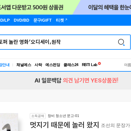
D/LP
DVD/BD
문구
/GIFT
티켓
독서유형검사
RBTI Lab
장안내
채널예스
사락
예스펀딩
클래스24
독서유형검사
여
AI 일문백답
의견 남기면 YES상품권!
창비 청소년 문고-01
소득공제
멋지기 때문에 놀러 왔지
조선의 문장가