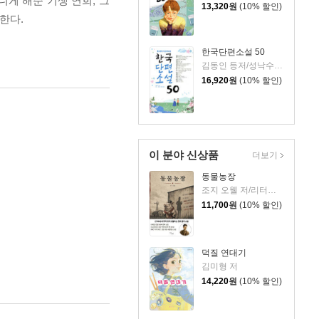
게 해준 기생 연희, 그
13,320
원
(10% 할인)
한다.
한국단편소설 50
김동인 등저/성낙수,박찬영,김형주 공편
16,920
원
(10% 할인)
이 분야 신상품
더보기
동물농장
조지 오웰 저/리터링크 역
11,700
원
(10% 할인)
덕질 연대기
김미형 저
14,220
원
(10% 할인)