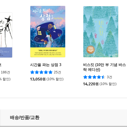
보
시간을 파는 상점 3
비스킷 (10만 부 기념 바스
락 에디션)
186건
25건
3건
% 할인)
13,050
원
(10% 할인)
14,220
원
(10% 할인)
배송/반품/교환