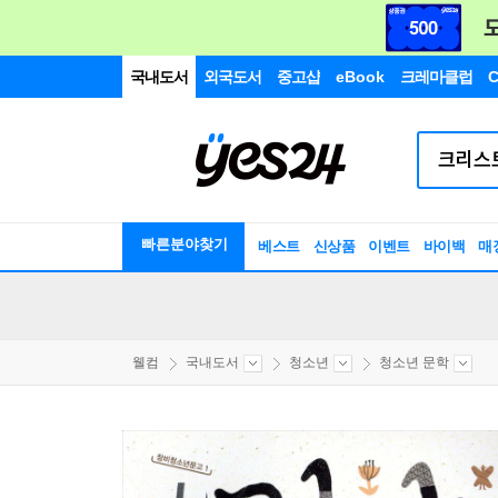
국내도서
외국도서
중고샵
eBook
크레마클럽
C
빠른분야찾기
베스트
신상품
이벤트
바이백
매
웰컴
국내도서
청소년
청소년 문학