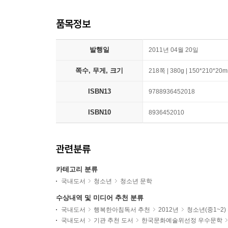
품목정보
발행일
2011년 04월 20일
쪽수, 무게, 크기
218쪽 | 380g | 150*210*20
ISBN13
9788936452018
ISBN10
8936452010
관련분류
카테고리 분류
국내도서
청소년
청소년 문학
수상내역 및 미디어 추천 분류
국내도서
행복한아침독서 추천
2012년
청소년(중1~2
국내도서
기관 추천 도서
한국문화예술위선정 우수문학