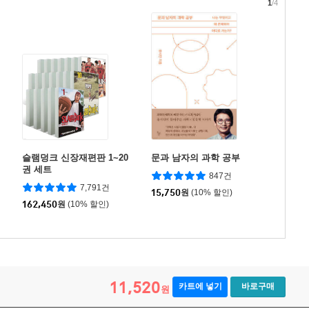
1
/4
슬램덩크 신장재편판 1~20
문과 남자의 과학 공부
권 세트
847건
7,791건
15,750
원
(10% 할인)
162,450
원
(10% 할인)
11,520
카트에 넣기
바로구매
원