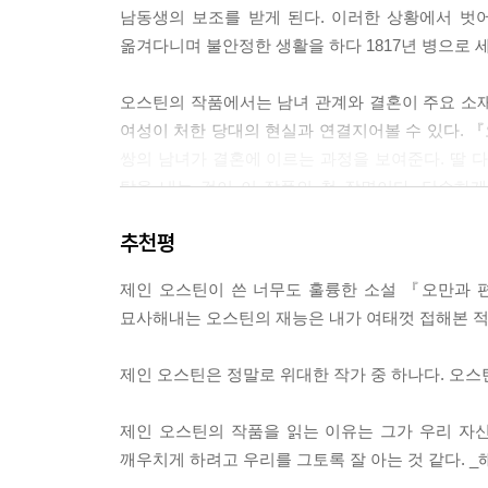
남동생의 보조를 받게 된다. 이러한 상황에서 벗
--- p.268
옮겨다니며 불안정한 생활을 하다 1817년 병으로 
오스틴의 작품에서는 남녀 관계와 결혼이 주요 소재로
여성이 처한 당대의 현실과 연결지어볼 수 있다. 
쌍의 남녀가 결혼에 이르는 과정을 보여준다. 딸 
탐을 내는 것이 이 작품의 첫 장면이다. 단순하
재산조차 베넷 씨가 죽은 뒤에는 먼 친척 콜린스
추천평
매우 절박한 문제였다.
제인 오스틴이 쓴 너무도 훌륭한 소설 『오만과 편
베넷가의 다섯 딸 중 빙리의 짝이 되는 이는 맏딸
묘사해내는 오스틴의 재능은 내가 여태껏 접해본 적 
배우자에 대한 존경심과 애정이 없는 결혼은 할 수 
막내 리디아는 외모만 훤칠한 남자와 사랑의 도피
제인 오스틴은 정말로 위대한 작가 중 하나다. 오스틴
샬럿의 경우는 당대 여성들이 처한 현실을 가장 
유일하게 영예로운 앞날의 대비책이었다. 행복을 
제인 오스틴의 작품을 읽는 이유는 그가 우리 자
속에도 드러나 있듯이, 나이도 많고 물려받을 재산
깨우치게 하려고 우리를 그토록 잘 아는 것 같다. 
목사로 수입이 안정적인 콜린스의 청혼을 받아들