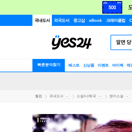
국내도서
외국도서
중고샵
eBook
크레마클럽
C
빠른분야찾기
베스트
신상품
이벤트
바이백
매
웰컴
국내도서
소설/시/희곡
영미소설