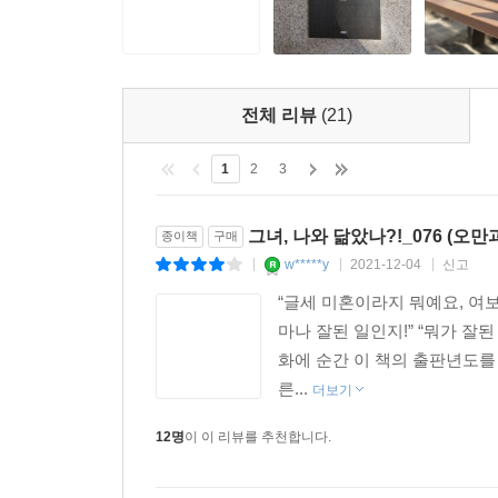
전체 리뷰
(21)
1
2
3
그녀, 나와 닮았나?!_076 (오만
종이책
구매
w*****y
2021-12-04
신고
|
|
|
“글세 미혼이라지 뭐예요, 여보
마나 잘된 일인지!” “뭐가 잘된
화에 순간 이 책의 출판년도를 
른...
더보기
12명
이 이 리뷰를 추천합니다.