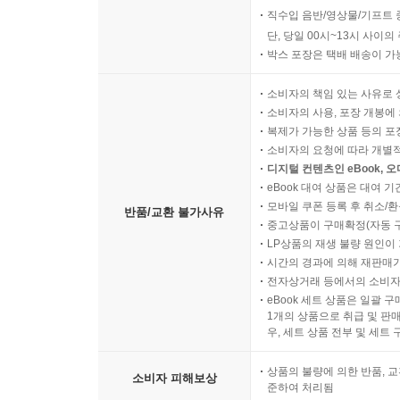
직수입 음반/영상물/기프트 
단, 당일 00시~13시 사이
박스 포장은 택배 배송이 가
소비자의 책임 있는 사유로 
소비자의 사용, 포장 개봉에 
복제가 가능한 상품 등의 포장을 
소비자의 요청에 따라 개별
디지털 컨텐츠인 eBook, 
eBook 대여 상품은 대여 기
모바일 쿠폰 등록 후 취소/환
반품/교환 불가사유
중고상품이 구매확정(자동 
LP상품의 재생 불량 원인이 기
시간의 경과에 의해 재판매가
전자상거래 등에서의 소비자
eBook 세트 상품은 일괄 
1개의 상품으로 취급 및 판매
우, 세트 상품 전부 및 세트
상품의 불량에 의한 반품, 교
소비자 피해보상
준하여 처리됨