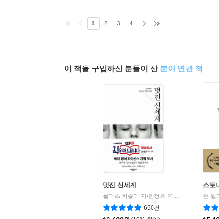
1
2
3
4
이 책을 구입하신 분들이 산
분야 연관 책
멋진 신세계
스토
올더스 헉슬리 저/안정효 역
소담출판사
존 윌
|
650건