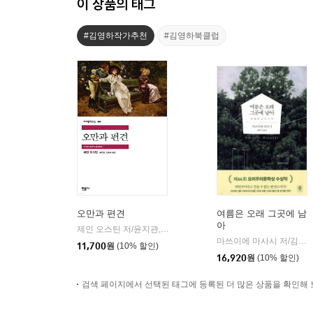
이 상품의 태그
#김영하작가추천
#김영하북클럽
오만과 편견
여름은 오래 그곳에 남
아
제인 오스틴 저/윤지관,전승희 공역
민음사
|
마쓰이에 마사시 저/김춘미 역
11,700
원
(10% 할인)
16,920
원
(10% 할인)
검색 페이지에서 선택된 태그에 등록된 더 많은 상품을 확인해 