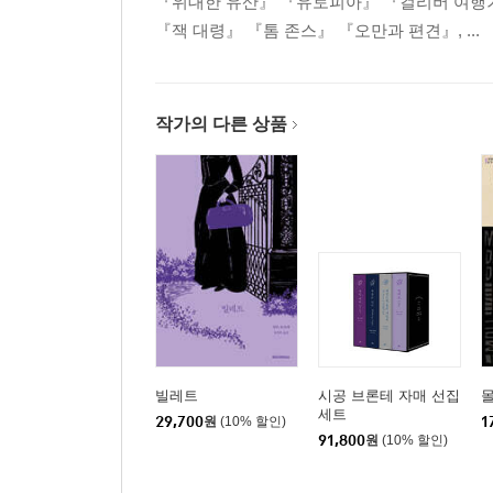
『위대한 유산』 『유토피아』 『걸리버 여행
『잭 대령』 『톰 존스』 『오만과 편견』, ...
작가의 다른 상품
빌레트
시공 브론테 자매 선집
세트
29,700
원
(10% 할인)
1
91,800
원
(10% 할인)