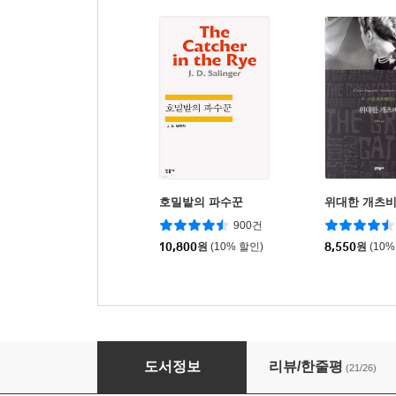
호밀밭의 파수꾼
위대한 개츠
900건
10,800
원
(10% 할인)
8,550
원
(10%
오만과 편견
도서정보
리뷰/한줄평
(21/26)