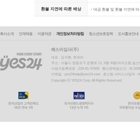
환불 지연에 따른 배상
대금 환불 및 환불 지연에 
회사소개
인재채용
이용약관
개인정보처리방침
청소년보호정책
도서홍보안내
대표 : 김석환, 최세라
주소 : 서울시 영등포구 은행로 11, 5층~6층(여의도동,일신
사업자등록번호 : 229-81-37000 통신판매업신고 : 제 200
이메일 : yes24help@yes24.com 호스팅 서비스사업자 :
Copyright ⓒ YES24 Corp. All Rights Reserved.