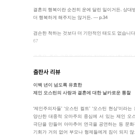
결혼의 행복이란 순전히 운에 달린 일이거든. 상대방
더 행복하게 해주지는 않거든. --- p.34
겸손한 척하는 것보다 더 기만적인 태도도 없습니다. 
67
결혼은, 좋은 교육을 받았지만 집안이 가난한 젊은
없어도 궁핍에 대한 가장 만족스러운 예방책임은 틀림없었
출판사 리뷰
그애들은 세상 돌아가는 이치를 깨닫기엔 아직 어리
이백 년이 넘도록 유효한
인 진리를 아직 못 받아들이는 것이겠죠. --- p.199
제인 오스틴의 사랑과 결혼에 대한 날카로운 통찰
돈이 목적인 결혼과 분별 있는 결혼의 차이가 뭘까요?
‘제인주의자들’ ‘오스틴 컬트’ ‘오스틴 현상’이
양산한 대중적 오마주의 중심에 서 있는 제인 오스
내 잘못은 사랑이 아닌 허영심이었어! 처음부터 한 
극단을 만들어 아마추어 연극을 공연하는 등 문화
된 일에서 편견과 무지에 빠져 이성을 몰아내다니. 
기회가 거의 없어 부모나 형제들에게 짐이 되지 않