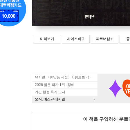
미리보기
사이즈비교
파트너샵
공
뮤지컬 〈휴남동 서점〉X 황보름 작가 북토크
2026 젊은 작가 1위 : 청예
기간 한정 특가 도서
오직, 예스24에서만
이 책을 구입하신 분