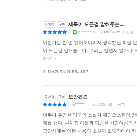
제목이 모든걸 말해주는....
종이책
구매
p********o
2026-04-25
신고
|
|
|
어쩐가는 한 번 읽어보아야지 생각했던 책을 문
이 모든걸 밀해줍니다. 우리는 살면서 얼마나
더보기
이 리뷰가 도움이 되었나요?
오만편견
종이책
구매
w******n
2022-06-08
신고
|
|
|
너무나 유명한 영국의 소설가 제인오스틴의 장
매를 했다. 부자집 아들과 평범한 서민여성의
그당시에는 이런 내용의 소설이 없었기에이 작품