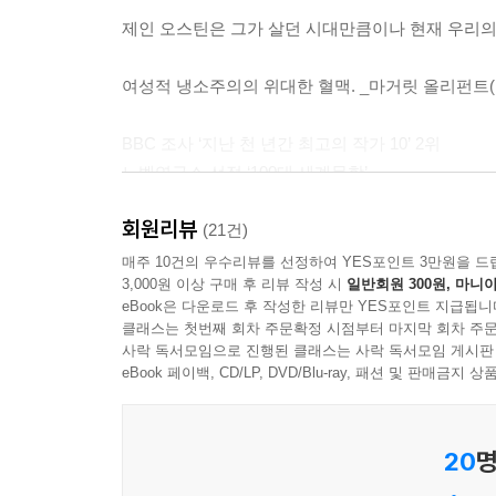
그녀의 선택을 납득하게 된다.
제인 오스틴은 그가 살던 시대만큼이나 현재 우리의
이렇듯 『오만과 편견』에 드러난 여러 유형의 결혼
여성적 냉소주의의 위대한 혈맥. _마거릿 올리펀트
결혼이 얼마나 중요한 문제였는지를 잘 이해할 수 있
BBC 조사 ‘지난 천 년간 최고의 작가 10’ 2위
“소설을 쓰는 셰익스피어”
노벨연구소 선정 ‘100대 세계문학’
제인 오스틴의 인간 성격과 심리에 대한 다채로운 
뉴스위크 선정 ‘역대 최고의 명저 100’
회원리뷰
미국대학위원회 SAT 추천도서
(21건)
『오만과 편견』이 지금까지도 사람들의 공감과 
국립중앙도서관 선정 ‘청소년 권장도서 50선’
매주 10건의 우수리뷰를 선정하여 YES포인트 3만원을 드
그려냈다는 점이다. 작품 속에는 가지각색의 인물들
3,000원 이상 구매 후 리뷰 작성 시
일반회원 300원, 마니아
맏딸 제인, 당찬 성격의 둘째 엘리자베스, 교양을
eBook은 다운로드 후 작성한 리뷰만 YES포인트 지급됩니
쉽게 사람들과 섞이지 않는 다아시, 사람 좋지만 
클래스는 첫번째 회차 주문확정 시점부터 마지막 회차 주문
사락 독서모임으로 진행된 클래스는 사락 독서모임 게시판
앞에서 머리를 조아리는 콜린스, 현명하고 현실적
eBook 페이백, CD/LP, DVD/Blu-ray, 패션 및 판매금
당기듯 이어지는 팽팽한 갈등 관계, 인물들이 자
자신보다 더 우리를 잘 아는” 제인 오스틴의 예리한 
20
명
가장 두드러지는 것은 엘리자베스의 당찬 성격이다