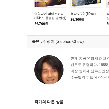
열혈남아 리마스터링
유랑지구2 (1Disc)
정
(1Disc, 풀슬립 일반판)
립
25,300
원
: 블루레이
29,700
원
2
출연 :
주성치
(Stephen Chow)
현재 홍콩 영화계 최고
배우로 유명하다. 198
마장 영화제 남우조연상
주윤발의 히트작 <정전자>
작가의 다른 상품