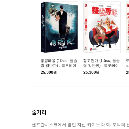
홍콩레옹 (1Disc, 풀슬
정고전가 (1Disc, 풀슬
도
립 일반판) : 블루레이
립 일반판) : 블루레이
i
25,300
원
25,300
원
2
줄거리
샌프란시스코에서 열린 자선 카지노 대회. 도박의 신