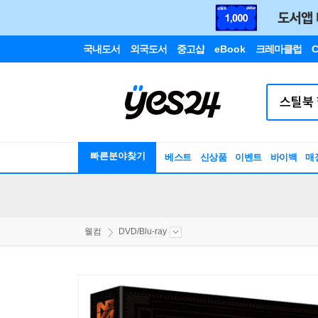
국내도서
외국도서
중고샵
eBook
크레마클럽
C
빠른분야찾기
베스트
신상품
이벤트
바이백
매
웰컴
DVD/Blu-ray