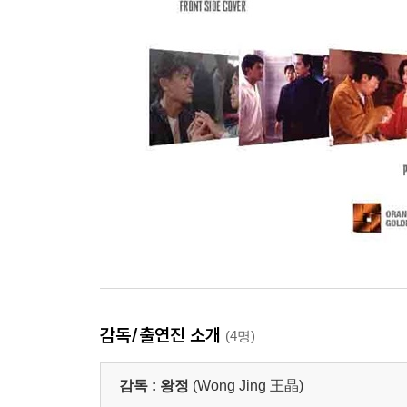
감독/출연진 소개
(4명)
감독 :
왕정
(Wong Jing 王晶)