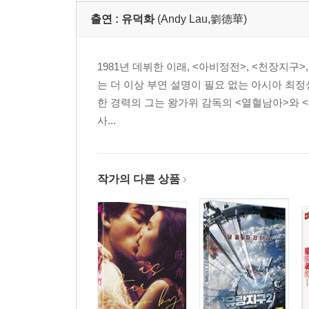
출연 :
유덕화
(Andy Lau,劉德華)
1981년 데뷔한 이래, <아비정전>, <천장지구
는 더 이상 부연 설명이 필요 없는 아시아 최정상의
한 경력의 그는 왕가위 감독의 <열혈남아>와 
사...
작가의 다른 상품