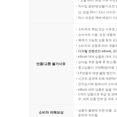
오늘 06시 30분 이후 주문
직수입 음반/영상물/기프트 
단, 당일 00시~13시 사이
박스 포장은 택배 배송이 가
소비자의 책임 있는 사유로 
소비자의 사용, 포장 개봉에 
복제가 가능한 상품 등의 포장을 
소비자의 요청에 따라 개별
디지털 컨텐츠인 eBook, 
eBook 대여 상품은 대여 기
모바일 쿠폰 등록 후 취소/환
반품/교환 불가사유
중고상품이 구매확정(자동 
LP상품의 재생 불량 원인이 기
시간의 경과에 의해 재판매가
전자상거래 등에서의 소비자
eBook 세트 상품은 일괄 
1개의 상품으로 취급 및 판매
우, 세트 상품 전부 및 세트
상품의 불량에 의한 반품, 교
소비자 피해보상
준하여 처리됨