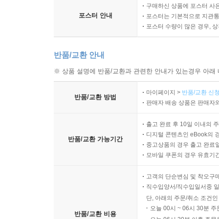
구매하신 상품에 포스터 사은
포스터 안내
포스터는 기본적으로 지관통에
포스터 수량이 많은 경우, 
반품/교환 안내
※ 상품 설명에 반품/교환과 관련한 안내가 있는경우 아래 
마이페이지 >
반품/교환 신청
반품/교환 방법
판매자 배송 상품은 판매자와
출고 완료 후 10일 이내의 
디지털 콘텐츠인 eBook의 
반품/교환 가능기간
중고상품의 경우 출고 완료일
모바일 쿠폰의 경우 유효기간(
고객의 단순변심 및 착오구
직수입양서/직수입일서중 일
단, 아래의 주문/취소 조건인
오늘 00시 ~ 06시 30분 
반품/교환 비용