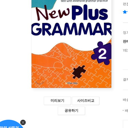
편
정
판
Y
결
배
미리보기
사이즈비교
배
공유하기