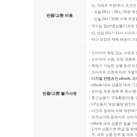
단, 아래의 주문/취소 조건인
오늘 00시 ~ 06시 30분 
반품/교환 비용
오늘 06시 30분 이후 주문
직수입 음반/영상물/기프트 
단, 당일 00시~13시 사이
박스 포장은 택배 배송이 가
소비자의 책임 있는 사유로 
소비자의 사용, 포장 개봉에 
복제가 가능한 상품 등의 포장을 
소비자의 요청에 따라 개별
디지털 컨텐츠인 eBook, 
eBook 대여 상품은 대여 기
모바일 쿠폰 등록 후 취소/환
반품/교환 불가사유
중고상품이 구매확정(자동 
LP상품의 재생 불량 원인이 기
시간의 경과에 의해 재판매가
전자상거래 등에서의 소비자
eBook 세트 상품은 일괄 
1개의 상품으로 취급 및 판매
우, 세트 상품 전부 및 세트