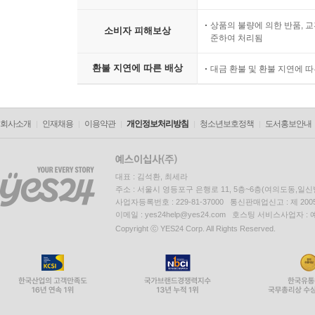
상품의 불량에 의한 반품, 교
소비자 피해보상
준하여 처리됨
환불 지연에 따른 배상
대금 환불 및 환불 지연에 
회사소개
인재채용
이용약관
개인정보처리방침
청소년보호정책
도서홍보안내
대표 : 김석환, 최세라
주소 : 서울시 영등포구 은행로 11, 5층~6층(여의도동,일신
사업자등록번호 : 229-81-37000 통신판매업신고 : 제 200
이메일 : yes24help@yes24.com 호스팅 서비스사업자 :
Copyright ⓒ YES24 Corp. All Rights Reserved.