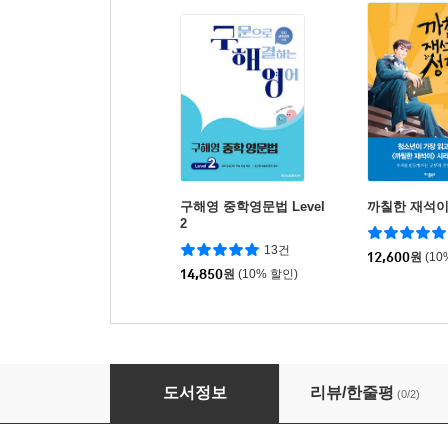
구해영 중학영문법 Level
까칠한 재석
2
13건
12,600
원
(10
14,850
원
(10% 할인)
New Plus Grammar 2
도서정보
리뷰/한줄평
(0/2)