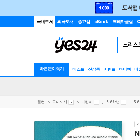
국내도서
외국도서
중고샵
eBook
크레마클럽
C
빠른분야찾기
베스트
신상품
이벤트
바이백
매
웰컴
국내도서
어린이
5-6학년
5-
소
N