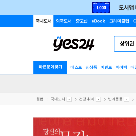
국내도서
외국도서
중고샵
eBook
크레마클럽
C
빠른분야찾기
베스트
신상품
이벤트
바이백
매
웰컴
국내도서
건강 취미
반려동물