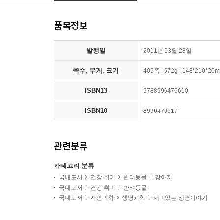
품목정보
발행일
2011년 03월 28일
쪽수, 무게, 크기
405쪽 | 572g | 148*210*20
ISBN13
9788996476610
ISBN10
8996476617
관련분류
카테고리 분류
국내도서
건강 취미
반려동물
강아지
국내도서
건강 취미
반려동물
국내도서
자연과학
생명과학
재미있는 생명이야기