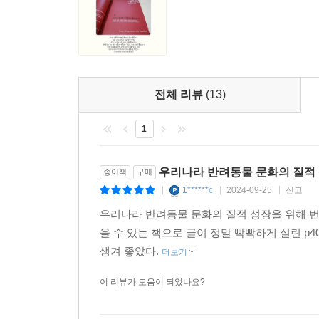
것만으로도 화가 나서 으르렁대는 개를 진정시킬 
때마다 개를 우리 앞으로 오게 하는 횟수를 증가시킬
그런데 불행하게도 우리는 우리 몸이 어떻게 움
내뿜는다. 개가 주인의 명령을 따르지 않는다는 
일관성 없는 신호를 뿜어내는 주인과 사느라 개가 미
전체 리뷰
(13)
개와 올바르게 대화할 수 있는 비법을 담은 책
1
동물행동학자로서 30년간 가장 많이 접해 온 문제
우리나라 반려동물 문화의 질적 
종이책
구매
만들어지는 것이며 우리가 스스로의 행동을 잘 인
1******c
2024-09-25
신고
|
|
|
목소리 톤을 살짝 바꾸는 것만으로도 충분히 개의 행
우리나라 반려동물 문화의 질적 성장을 위해 번
을 수 있는 책으로 글이 정말 빡빡하게 실린 p
이 책은, 2002년 미국에서 출간된 이후 꾸준한 
생겨 좋았다.
더보기
출판된 바 있다. 올바른 의사소통을 통해서 자신의
훈련시켜야 하는 사람들에게 권한다. 특히 문제행동을
이 리뷰가 도움이 되었나요?
개에 대해서 ‘제대로’, ‘잘’ 알아야 올바른 사랑도 할 