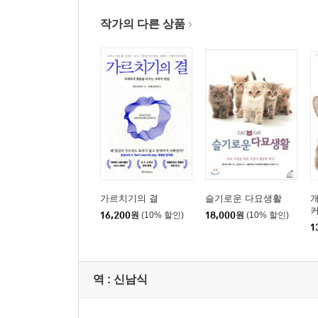
작가의 다른 상품
- Episode
- 개의 요구를 다 들어주어서는 안 된다.
- 개에겐 운동이 필요하다.
- 개는 머리 토닥이기를 좋아하지 않는다.
- 참을성 있는 개로 키우기
- 문 앞에서의 예의범절 가르치기
- 친근함과 무례함의 차이, 무례한 행동 교정하기
- 개는 말 많고 시끄러운 사람을 ‘리더’로 생각하지 
- 자비로운 리더십
가르치기의 결
슬기로운 다묘생활
개
- 아니, 도대체 여기 주인이 누구지?
16,200
원
(10% 할인)
18,000
원
(10% 할인)
- 위협과 폭력은 개를 망칠 뿐이다.
1
- 개의 잘못된 행동 교정하기
9. 개도 개성이 있다.
역 :
신남식
- Episode