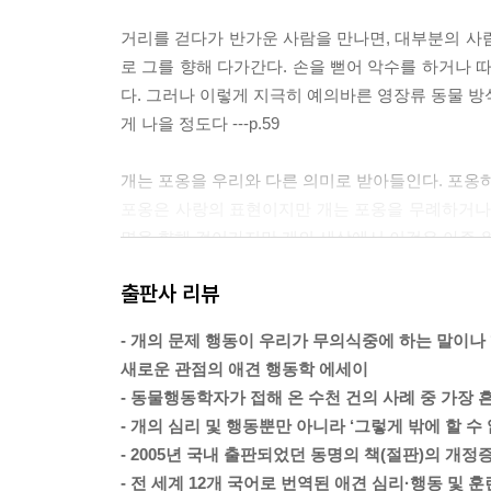
거리를 걷다가 반가운 사람을 만나면, 대부분의 사
로 그를 향해 다가간다. 손을 뻗어 악수를 하거나 
다. 그러나 이렇게 지극히 예의바른 영장류 동물 방
게 나을 정도다 ---p.59
개는 포옹을 우리와 다른 의미로 받아들인다. 포옹하
포옹은 사랑의 표현이지만 개는 포옹을 무례하거나 
면을 향해 걸어가지만 개의 세상에서 이것은 아주 위협적
출판사 리뷰
개의 세계에는 ‘이리 와’라는 말이 없다. 다른 일에
낮게 구부린 후 반대 방향으로 돌아서서 손뼉을 치는
- 개의 문제 행동이 우리가 무의식중에 하는 말이
몸으로는 ‘거기 가만히 있어’ 라고 말하는 것이나 마찬가
새로운 관점의 애견 행동학 에세이
- 동물행동학자가 접해 온 수천 건의 사례 중 가장 
자신의 요구를 무조건 들어주는 주인과 지낸 개들은 
- 개의 심리 및 행동뿐만 아니라 ‘그렇게 밖에 할 수
인 중 하나다. 개가 가족의 일원으로서 예의바른 
- 2005년 국내 출판되었던 동명의 책(절판)의 개정
얻을 수는 없다는 사실을 배우고 참는 법을 가르쳐야 한다
- 전 세계 12개 국어로 번역된 애견 심리·행동 및 