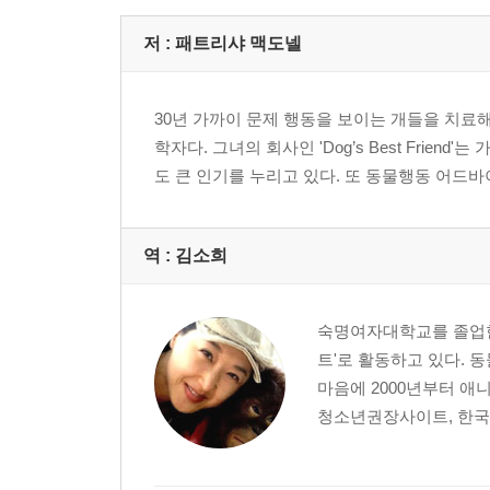
- 끔찍한 강아지 번식 농장
- 그렇다면 어디서 강아지를 구할 것인가?
저 :
패트리샤 맥도넬
- 너무 작고 귀여운(?) 기형 개들의 번식
30년 가까이 문제 행동을 보이는 개들을 치
7. 우위에 관한 진실
학자다. 그녀의 회사인 'Dog’s Best Fri
도 큰 인기를 누리고 있다. 또 동물행동 어드바이스 쇼
- Episode
- ‘개보다 우위에 있어라’라는 충고의 위험
- 개의 서열 알아보는 법
역 :
김소희
- 우위의 개념 올바르게 이해하기
- 먹는 것과 환경이 지위에 대한 인식 차이를 만든다
- 우위와 공격성은 전혀 다른 개념이다.
숙명여자대학교를 졸업한
- 사회 구조를 이루는 다양한 서열 계층
트'로 활동하고 있다. 
- 제2그룹, 우두머리가 되고 싶은 녀석들
마음에 2000년부터 애니
- 개와 인간, 서로 다른 종이 한 서열 체계 안에 공존
청소년권장사이트, 한국
- 현명하고 자비로운 주인이 행복한 개를 만든다.
8. 참을성 있는 개와 현명한 인간