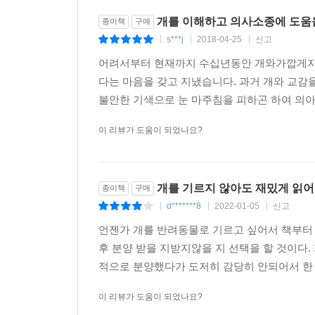
개를 이해하고 의사소종에 도움을
종이책
구매
그동안 애견 관련 서적들은 개의 행동이 무엇을 
s***j
2018-04-25
신고
|
|
|
땅을 파고 다리를 들고 오줌을 싸거나 짖는 등의
어려서부터 현재까지 수십년동안 개와가깝게지내
법까지 아는 사람은 드물다. 즉, 나쁜 행동은 못하
다는 마음을 갖고 지냈습니다. 과거 개와 교감
불안한 기색으로 눈 마주침을 피하곤 하여 의아
개를 사랑한다면 개라는 동물에 대해 충분히 알아야
그들과 함께 살고 있는 우리 삶까지 편안하게 만드
이 리뷰가 도움이 되었나요?
일삼는 개의 모습을 평생토록 웃으며 참아줄 수 
문제도 이 사실과 무관하지만은 않을 것이다. 정말
물론, 성숙한 애견문화를 이루는 데 반드시 필요한 
개를 기르지 않아도 재밌게 읽어 
종이책
구매
d*******8
2022-01-05
신고
|
|
|
언젠가 개를 반려동물로 기르고 싶어서 책부터 구
후 분양 받을 지받지않을 지 선택을 할 것이다
적으로 분양했다가 도저히 감당히 안되어서 한 
이 리뷰가 도움이 되었나요?