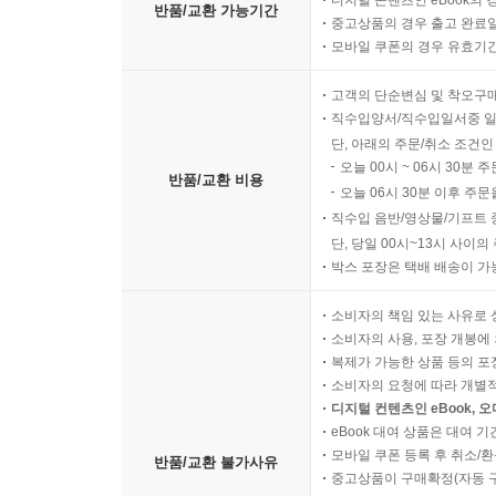
디지털 콘텐츠인 eBook의 
반품/교환 가능기간
중고상품의 경우 출고 완료일
모바일 쿠폰의 경우 유효기간(
고객의 단순변심 및 착오구
직수입양서/직수입일서중 일
단, 아래의 주문/취소 조건인
오늘 00시 ~ 06시 30분 
반품/교환 비용
오늘 06시 30분 이후 주문
직수입 음반/영상물/기프트 
단, 당일 00시~13시 사이
박스 포장은 택배 배송이 가
소비자의 책임 있는 사유로 
소비자의 사용, 포장 개봉에 
복제가 가능한 상품 등의 포장을 
소비자의 요청에 따라 개별
디지털 컨텐츠인 eBook, 
eBook 대여 상품은 대여 기
모바일 쿠폰 등록 후 취소/환
반품/교환 불가사유
중고상품이 구매확정(자동 