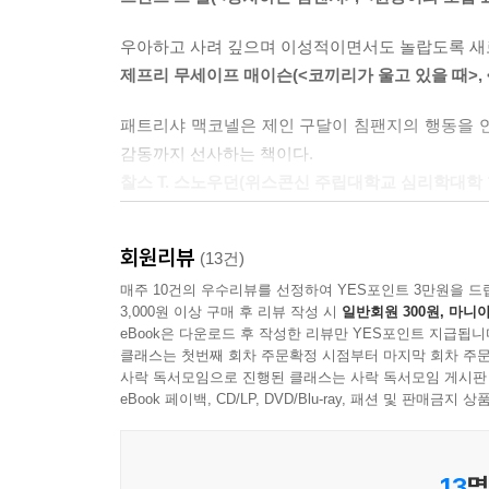
우리의 행동을 생각하기 시작한다면, 그동안 개
하지 않는다. 이미 그 존재 자체만으로도 충분한 힘
알게 될 것이다. 그 문제 행동들은 눈 녹듯 사라질 
우아하고 사려 깊으며 이성적이면서도 놀랍도록 새로
---p.328
제프리 무세이프 매이슨(<코끼리가 울고 있을 때>, 
우리가 무의식중에 하는 말이나 행동들이
패트리샤 맥코넬은 제인 구달이 침팬지의 행동을 
개를 얼마나 혼란스럽게 만드는지를 지적하는 새로
감동까지 선사하는 책이다.
찰스 T. 스노우던(위스콘신 주립대학교 심리학대학 
개는 말을 할 수도 없고 우리 마음을 읽을 수도 없다
오랜 기다림 끝에 개 훈련과 문학이라는 양 분야에서
이 책은 기존의 애견 서적과는 달리, 개의 행동 못
회원리뷰
(13건)
빛나고 있다.
있고, 개는 특히 태어나서 죽을 때까지의 일생
클라우디아 카진스카(
지 편집장)
매주 10건의 우수리뷰를 선정하여 YES포인트 3만원을 드
곤두세우고 살 수밖에 없다. 그러나 안타깝게도 
3,000원 이상 구매 후 리뷰 작성 시
일반회원 300원, 마니아
말을 못 알아듣는 게 당연하다는 사실을 종종 잊곤 
eBook은 다운로드 후 작성한 리뷰만 YES포인트 지급됩니
클래스는 첫번째 회차 주문확정 시점부터 마지막 회차 주문
사락 독서모임으로 진행된 클래스는 사락 독서모임 게시판
말이 통하지 않아 고통 받는 것은 우리보다 약자
eBook 페이백, CD/LP, DVD/Blu-ray, 패션 및 판매금
때문이다. 개는 말을 할 수도 없고 우리 마음을 읽
우리가 무의식적으로 개에게 어떻게 행동하고 있는
아는 것이야말로 그들과 올바르게 소통할 수 있는 
13
명