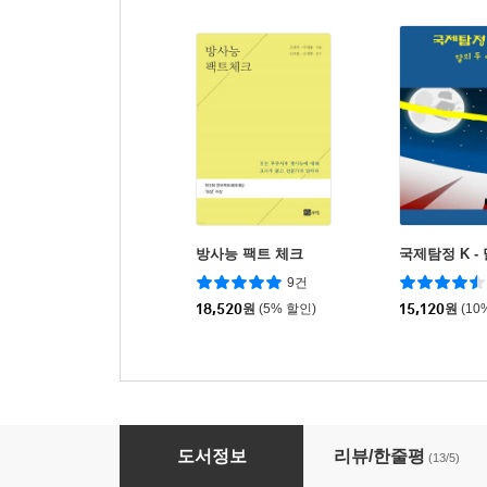
방사능 팩트 체크
국제탐정 K -
9건
18,520
원
(5% 할인)
15,120
원
(10
당신의 몸짓은 개에게 무엇을 말하는가?
도서정보
리뷰/한줄평
(13/5)