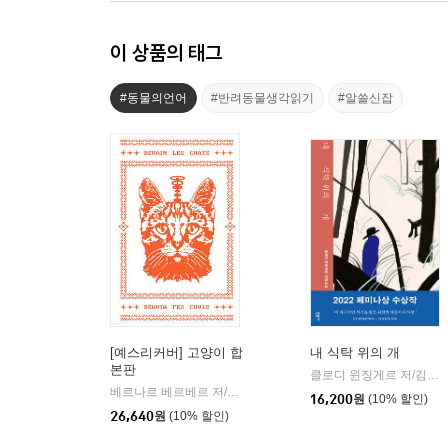
이 상품의 태그
#동물의언어
#반려동물생각읽기
#알쓸신잡
[예스리커버] 고양이 합
내 식탁 위의 개
본판
클로디 윈징게르 저/김미정 역
베르나르 베르베르 저/전미연 역
열린책들
|
16,200
원
(10% 할인)
26,640
원
(10% 할인)