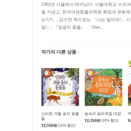
1952년 서울에서 태어났다. 서울대학교 수
- 모든 개는 다르다.
을 지냈고, 한국야생동물의학회 회장과 문화재
-품종이 같다고 해서 기질까지 같은 것은 아니다.
는가?』, 감수한 책으로는 「나는 알아요!」 
- 품종별 특징과 개성을 모두 감안해서 선택해야 한
일!』, 『정글의 동물』, 「Dee...
- 정말 좋은 개를 알아보는 방법
- 생김새만으로 개를 선택해서는 안 된다.
- 개의 행동은 때와 장소에 따라 달라진다.
- 완벽한 개는 없다.
작가의 다른 상품
10. 사랑과 이별
- Episode
- 더 위대한 사랑에는 임자가 따로 없다.
- 고집스럽게 개를 키우는 것도 개를 배신하는 행위
- 이별과 슬픔
- 동물도 죽음의 개념을 알까?
신비한 겨울 숲의 동물
숲속의 숨바꼭질 대장
들
- 펫로스(pet-loss) 증후군 이겨내기
12,150
원
(10% 할인)
9
12,150
원
(10% 할인)