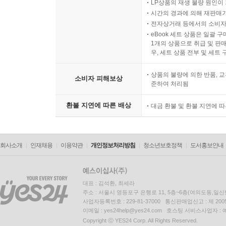
LP상품의 재생 불량 원인이 기
시간의 경과에 의해 재판매가
전자상거래 등에서의 소비자
eBook 세트 상품은 일괄 
1개의 상품으로 취급 및 판매
우, 세트 상품 전부 및 세트
상품의 불량에 의한 반품, 교
소비자 피해보상
준하여 처리됨
환불 지연에 따른 배상
대금 환불 및 환불 지연에 
회사소개
인재채용
이용약관
개인정보처리방침
청소년보호정책
도서홍보안내
대표 : 김석환, 최세라
주소 : 서울시 영등포구 은행로 11, 5층~6층(여의도동,일신
사업자등록번호 : 229-81-37000 통신판매업신고 : 제 200
이메일 : yes24help@yes24.com 호스팅 서비스사업자 :
Copyright ⓒ YES24 Corp. All Rights Reserved.