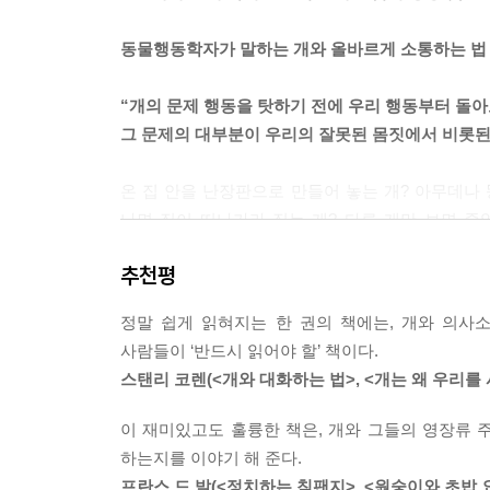
“하면 안 돼, 하지 마, 그러지 말라고 했지!” 똑
동물행동학자가 말하는 개와 올바르게 소통하는 법
지 알 길이 없다. ---p.111
“개의 문제 행동을 탓하기 전에 우리 행동부터 돌아
‘조용히 해!’ 라며 소리질러 봐야 아무 소용없다.
그 문제의 대부분이 우리의 잘못된 몸짓에서 비롯된
아마도 우리가 ‘조용히 해!’ 또는 ‘입 다물어!’라고 크
온 집 안을 난장판으로 만들어 놓는 개? 아무데나 
나는 끊임없이 무언가를 씹어서 망가뜨리고, 짖어대고
나면 집이 떠나가라 짖는 개? 다른 개만 보면 
무 많이 만난다. 이런 행동상의 문제들은 권태로움에
개들이 크고 작은 행동상의 문제점을 가지고 있고
요해서 문제를 일으키는 경우가 대부분이고, 또 간단히
추천평
때문에 일어나는 것이라면?
경험 많고 자신감에 차 있는 성년기 늑대들은 거의 
정말 쉽게 읽혀지는 한 권의 책에는, 개와 의사
개의 모든 문제 행동에는 이유가 있다. 개를 탓하기
자신감에 이끌린다. 개는 조용하고 침착한 사람을 좋
사람들이 ‘반드시 읽어야 할’ 책이다.
몸짓에서 비롯된 것이기 때문이다. 내 앞에서는 오
거나 통제력이 없는 자라고 생각한다. ---p.321
스탠리 코렌(<개와 대화하는 법>, <개는 왜 우리
사람의 태도가 개의 행동에 얼마나 큰 영향을 미치는
우리는 ‘개보다 우위에 있어야 한다.’라는 잘못된
이 재미있고도 훌륭한 책은, 개와 그들의 영장류
이 책은 우리의 목소리와 몸짓을 살짝 바꾸는 것만
때문에 그만큼 소리치기, 목줄 잡아당기기, 흔들어대
하는지를 이야기 해 준다.
보인다. 주인은 주인대로 힘들고 개는 개대로 고
나 이런 가혹한 체벌은 오히려 방어적인 차원에서
프란스 드 발(<정치하는 침팬지>, <원숭이와 초밥 