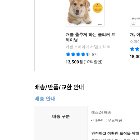
개를 춤추게 하는 클리커 트
개, 
레이닝
카렌 프라이어 저/김소희 역
페티앙북스
|
6건
18,0
13,500
원
(10% 할인)
배송/반품/교환 안내
배송 안내
예스24 배송
배송 구분
배송비 : 무료배송
안전하고 정확한 포장을 위해 