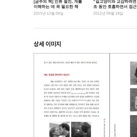
[금주의 책] 인류 절친, 개를
“길고양이와 교감하려면 
이해하는 데 꼭 필요한 책
초 동안 호흡하면서 접근”
- ‘공간 차지하기’로 개의 행동 통제하기.
『너의 마음이 궁금해』
2015년 12월 08일
2012년 09월 18일
- ‘압박주기’ 내 몸의 기울기 방향과 정도로 개의 
민철
- 개의 입술을 읽으면 공격성의 진의를 알 수 있다.
- 우리의 무의식적 행동이 개싸움을 조장한다.- 시
상세 이미지
3. 소리를 이용한 의사소통
- Episode
- 개는 우리 마음을 읽을 수 없다.
- 동의어를 좋아하는 인간, 그러나 개는 동의어를 
- 명령어는 일관성 있게 사용해야 한다.
- 개는 반복되는 명령어를 이해하지 못한다.
- 우두머리 늑대는 시끄럽게 짖지 않는다.- 시끄럽게
- 명령어 ‘소리’의 형태, 속도, 높낮이로 개의 행동을
1)음의 개수
2)음조