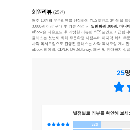
n), 그것 때문에 느껴야 했던 거지 같은 지랄들, 
그렇게 고남일과 미영, 켄세이와 로잔나 네 명은 
인생의 허무에 대한 신랄한 조롱. 뭐 그런 걸 모조
회원리뷰
(25건)
그렇지만 이국의 낯선 땅에서 살아가는 이 젊은
마치 그것들이 하나로 뭉쳐지면 공간과 시간을 초월하
매주 10건의 우수리뷰를 선정하여 YES포인트 3만원을 드
지지리도 없게, 되는 일이라곤 없다. 배달을 하다가
월해버릴 수 있을 거라고 믿으며.
3,000원 이상 구매 후 리뷰 작성 시
일반회원 300원, 마니아
생활이 막막하기만 하다. 그러나 롹음악과 기타에 대
eBook은 다운로드 후 작성한 리뷰만 YES포인트 지급됩니
고남일은 그 상태로 「종말을 조용히 시킬 시끄러운
고남일의 비자 만료 날짜는 다가오는데……
클래스는 첫번째 회차 주문확정 시점부터 마지막 회차 주문
끝에 닿을 듯 폭발적이었다. 그는 뜨겁게 소리 지르며
사락 독서모임으로 진행된 클래스는 사락 독서모임 게시판
무릎을 대고 미끄러지며 기타 애드리브를 넣었고, 
eBook 페이백, CD/LP, DVD/Blu-ray, 패션 및 판매금
부조리한 세상 속, 부끄럽지 않을 날들에 대한 박상
악」에서 뭔가 부족해 보이던 일말의 것이 그 순간 
작가는 이 소설이 기다림에 대한 소설이라고 짐짓
전달력을 지니고 있는 것이어서 세상에 롹정신의 정
숨겼지만 알게 모르게 우리가 알기를 바라고 있는
의 기타는 아주 기타줄 한 가닥 한 가닥으로 별들의
25
명
결정적인 것으로 여겨질 어느 날, 마치 제우스의 번
신 그 자체로 인간의 한계를 초월해버렸다.
메시아에 대한 기다림이란, 지금 여기의 가장 현재
억압 같은 존재라고 생각하기 때문입니다(판치는 신‘
--- pp.319-320
놓아버릴 수 있을까요, 이 기다림으로부터, 보란 듯
소설은 고남일을 통해서 바로 이 가장 오래된 불
듯합니다. 그래서 그것은 또한 그 ‘불가능성의 가
별점별로 리뷰를 확인해 보세
(Godot)’라는 상징의 또 다른 상징이라고 말하고 
32%
― 해설 중에서