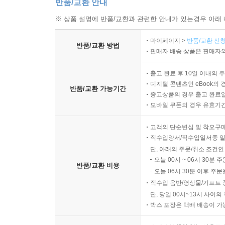
반품/교환 안내
※ 상품 설명에 반품/교환과 관련한 안내가 있는경우 아래 
마이페이지 >
반품/교환 신청
반품/교환 방법
판매자 배송 상품은 판매자와
출고 완료 후 10일 이내의 
디지털 콘텐츠인 eBook의 
반품/교환 가능기간
중고상품의 경우 출고 완료일
모바일 쿠폰의 경우 유효기간(
고객의 단순변심 및 착오구
직수입양서/직수입일서중 일
단, 아래의 주문/취소 조건인
오늘 00시 ~ 06시 30분 
반품/교환 비용
오늘 06시 30분 이후 주문
직수입 음반/영상물/기프트 
단, 당일 00시~13시 사이
박스 포장은 택배 배송이 가