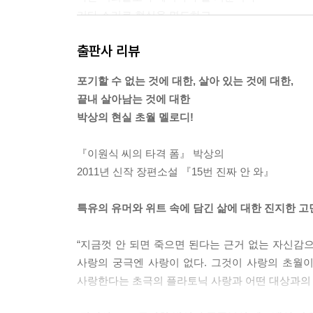
기타 소리로 현실을 면도하고
멋진 샤우팅을 꺼내 입었어
출판사 리뷰
까다로운 삶은 그냥 무시해
경계와 한계들은 웃길 줄 몰라
포기할 수 없는 것에 대한, 살아 있는 것에 대한,
선을 넘어 파닥거릴래
끝내 살아남는 것에 대한
내 영혼은 리버럴
박상의 현실 초월 멜로디!
울지 않으면 못 살겠다는 통보들을 때릴래
시어빠진 공기들을 뱉어내버릴 거야
『이원식 씨의 타격 폼』 박상의
시끄러운 소리들로 발악할 거야
2011년 신작 장편소설 『15번 진짜 안 와』
가소로워 초월해버리고 말 거야 --- pp.280-281
특유의 유머와 위트 속에 담긴 삶에 대한 진지한 고
불법체류자지만 얼굴에 불법체류자라고 써놓고 다닐 
정으로 자기관리도 안 하고 살았던 게 문제의 원인
“지금껏 안 되면 죽으면 된다는 근거 없는 자신감
아무리 웃긴 얘기를 해도 웃지 않는 강퍅한 놈과 같다
사랑의 궁극엔 사랑이 없다. 그것이 사랑의 초월이다
운에 당했다고 절망하고 있으면 놈은 또 다른 비운을
사랑한다는 초극의 플라토닉 사랑과 어떤 대상과의 
다. --- pp.307-308