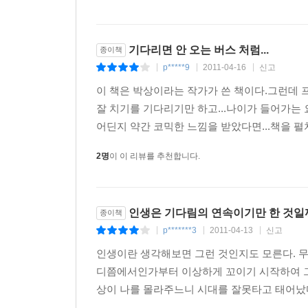
“어이, 근데 소설가라는 놈이 없는 얘기를 뻥 쳐?지
“지랄하네. 영국이고 나발이고 거지 같은 나라 기어
“아니지. 넌 거기서 인생의 밑바닥을 겪고 온 걸 자
기다리면 안 오는 버스 처럼...
종이책
“쌈 싸 먹고 자빠졌네. 그건 한국에서도 느낄 수 있
p*****9
2011-04-16
신고
|
|
|
“알았어. 그렇게 화낼 건 없잖아. 그런데 만약 그
이 책은 박상이라는 작가가 쓴 책이다.그런데 프로
하고 떠들고 다니더니 이게 그거야?”
잘 치기를 기다리기만 하고...나이가 들어가는
“내가 아까부터 얘기했잖아! 이건 기다림에 대한 얘기
어딘지 약간 코믹한 느낌을 받았다면...책을 
“그게 말이 돼? 그래서 뭐? 뭘 기다린다고 썼는데?”
“그 질문은 아주 마음에 드는군. 내가 기다리는 건 
2명
이 이 리뷰를 추천합니다.
성장소설처럼 점차 발전해가는 플롯을 직접 구현해보고
잠깐 눈치를 본다.) 그런데 지금 써버리면 재미가 
이게 그냥 단순한 순서가 아냐. 위기를 극복하고 절정
인생은 기다림의 연속이기만 한 것일
종이책
p*******3
2011-04-13
신고
|
|
|
인생이란 생각해보면 그런 것인지도 모른다. 무
디쯤에서인가부터 이상하게 꼬이기 시작하여 그
상이 나를 몰라주느니 시대를 잘못타고 태어났다