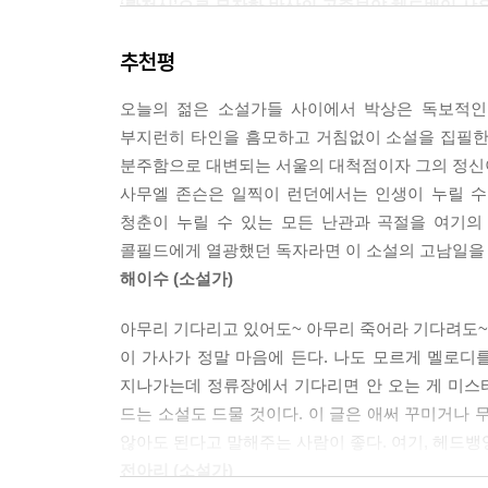
‘롹정신’으로 무장한 박상의 공중부양 헤드뱅잉 샤
미영이 맥주를 가져오자 고남일은 소주와 맥주를 섞
― 꿈 많은 청춘들에게 쏘는 현실 초월 멜로디!
황금비로 섞이는 것 같았다. 그들은 몇 잔을 연거푸
추천평
박상 작가의 신작 장편소설 『15번 진짜 안 와
오랜만에 마시는 폭탄주에 볼이 빨갛게 된 미영이 
위트로 독자들의 관심을 받아왔다. 실제로 『15번 
그녀의 뭉친 종아리를 주물러주고 있자 뭔가 멜로디가 
오늘의 젊은 소설가들 사이에서 박상은 독보적인 호
주며 화제가 되었던 『이원식 씨의 타격 폼』과 
한.
부지런히 타인을 흠모하고 거침없이 소설을 집필한
그들만의 극복 의지를 관철시킨다. 그와 동시에, 
고남일은 그 멜로디를 미영의 가느다란 종아리에 손
분주함으로 대변되는 서울의 대척점이자 그의 정신이
서사는 더욱 밀도가 깊어졌다. 작가의 말에도 드
"간지럽단 말야."
사무엘 존슨은 일찍이 런던에서는 인생이 누릴 수
장식하고 새로운 이야기의 서막을 열려 하고 있다.
"가만있어 봐. 곡 쓰는 거야."
청춘이 누릴 수 있는 모든 난관과 곡절을 여기
그 과정에서 자그마한 성과들을 조금씩 이루어내고 
"곡을 왜 남의 다리에다 써."
콜필드에게 열광했던 독자라면 이 소설의 고남일을 
작가에게 의미 있는 작품으로, 한국 문단에서 박상
"이 멜로디를 떠올릴 때마다 네 다리가 생각나면 좋잖
해이수 (소설가)
그러면서 고남일이 멜로디를 얕게 허밍했다.
‘롹’의 본고장 런던에서 폭발하는 롹스피릿!
"오빠랑 중국 음식 중에 어느 쪽이 더 느끼할까?" --- p
아무리 기다리고 있어도~ 아무리 죽어라 기다려도~
적당히 돈 벌면서 하고 싶은 록 밴드를 하고 아쉬울
이 가사가 정말 마음에 든다. 나도 모르게 멜로디를
봉변이 찾아왔다. 한국 사회의 한계와 경계의 선을
그는 진정한 롹정신이 자신에게 돌아왔음을 느끼며 
지나가는데 정류장에서 기다리면 안 오는 게 미스터
밴드들이 죄다 영국 출신이기 때문이다. 집을 급
가! 그가 한없이 기다리고 있던 감각이 돌아온 것
드는 소설도 드물 것이다. 이 글은 애써 꾸미거나 
무작정 런던으로 떠난다. 그렇게 무작정 떠난 영국
뱅잉을 하고 있다는 환상까지 깃들었다.
않아도 된다고 말해주는 사람이 좋다. 여기, 헤드뱅
도움을 받게 된다. 고남일은 원하지 않던 이별을
고남일은 그들을 위해 아주 그냥 하얗게 태워버리겠다
전아리 (소설가)
있었다. 일자리를 구하던 중에 스시 가게에서 배달