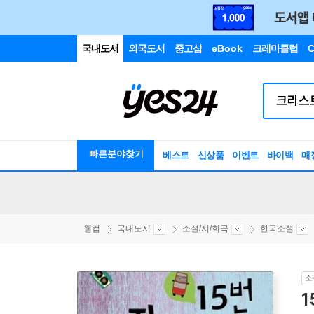
국내도서
외국도서
중고샵
eBook
크레마클럽
C
빠른분야찾기
베스트
신상품
이벤트
바이백
매
웰컴
국내도서
소설/시/희곡
한국소설
소
1