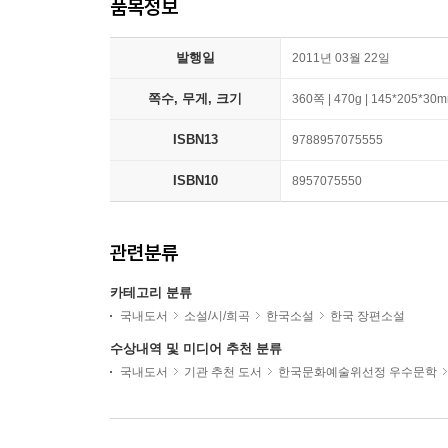
품목정보
발행일
2011년 03월 22일
쪽수, 무게, 크기
360쪽 | 470g | 145*205*30
ISBN13
9788957075555
ISBN10
8957075550
관련분류
카테고리 분류
국내도서
소설/시/희곡
한국소설
한국 장편소설
수상내역 및 미디어 추천 분류
국내도서
기관 추천 도서
한국문화예술위선정 우수문학