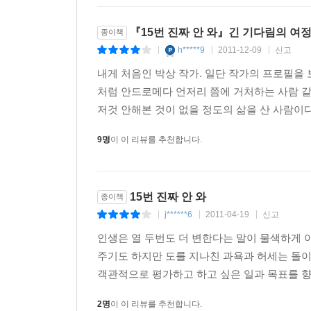
지난 2009년 첫 소설집 『이원식 씨의 타격 폼』
경험하면서 치열한 삶의 터전에서 생존하는 방법을 
『15번 진짜 안 와』긴 기다림의 여
종이책
고스란히 묻어 나오고 있다. 전업 소설가이지만 다
h*****9
2011-12-09
신고
|
|
|
최초의 문인야구단 ‘구인회’의 단장으로, 초창기 
내게 처음인 박상 작가. 일단 작가의 프로필을
장본인이다. 또한 국내 최초의 문인 밴드 ‘말도안돼
처럼 안드로메다 언저리 쯤에 거처하는 사람 같
기타, 베이스를 맡고 있다. 소설가 노희준이 
저것 안해본 것이 없을 정도의 삶을 산 사람이다.
베이스기타를 맡아 밴드를 전격 결성했다. ‘젊은 작
꾸준히 여러 공연을 하면서 활발한 활동을 하고 있
9명
이 이 리뷰를 추천합니다.
시작한 밴드 활동이 그 결실을 맺어가고 있는 것이
박상의 소설은 마치 문학은 “진지한 자세로 해야 
이것이 박상 소설의 근본적인 뿌리이고 앞으로도 이
15번 진짜 안 와
종이책
이야기했다.
j******6
2011-04-19
신고
|
|
|
인생은 열 두번도 더 변한다는 말이 물색하게 
“스코틀랜드의 네스 호에는 네시가 산다. 네팔과
주기도 하지만 도를 지나친 과욕과 허세는 돌이
마핀과리가 살고 있다. 그리고 한국에는 박상이 산다.
객관적으로 평가하고 하고 싶은 일과 목표를 향
작가 뒷담화
2명
이 이 리뷰를 추천합니다.