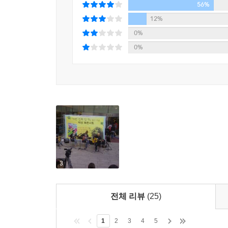
56%
12%
『15번 진짜 안 와』는 기다림에 대한 소설이다.
0%
소설을 통해 작가가 우리에게 내준 숙제가 아닐까
0%
있듯이 부끄럽지 않을 날들이다. 소설 속에 나
부끄럽지 않은 로커로서 살 수 있는 날이다. 그러나
것에 대한 기다림이 아니다. 『15번 진짜 안 와』
있다. 이 소설에서 표현하고 있는 묘사와 이야기
필요가 있다. 마치 『고도를 기다리며』에서 블라
‘기다림으로부터의 떠남’일 수도 있다. 그렇지만
종용하고 있는 것일지도 모른다. 기다리고 기다려도 
것이라는 것을 작가는 말하고 싶었던 것이다. 그래서
하는 힘이 된다는 것을 말하고 싶었던 것이다. 소설
3
않을 것들을 상징하는 하나의 알레고리다. 『15번 
돌아보게 만드는 작품이다. 행복하고 즐거운 미래의
대해서 생각하지 못했다. 우리는 모두 무엇을 기다
전체 리뷰
(25)
꽤나 난감한 등장, 소설가 박상
1
2
3
4
5