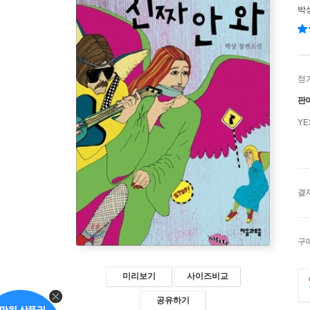
박
정
판
Y
결
구
미리보기
사이즈비교
공유하기