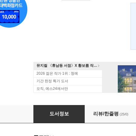
뮤지컬 〈휴남동 서점〉X 황보름 작가 북토크
2026 젊은 작가 1위 : 청예
기간 한정 특가 도서
오직, 예스24에서만
15번 진짜 안 와
도서정보
리뷰/한줄평
(25/0)