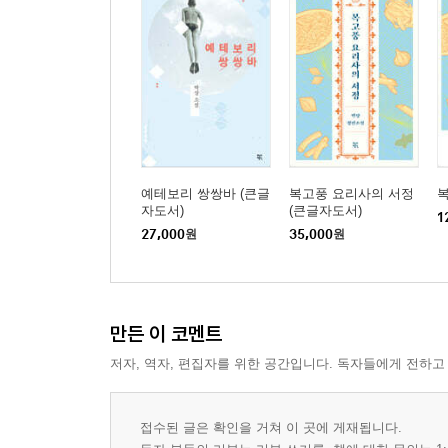
예테보리 쌍쌍바 (큰글
복고풍 요리사의 서정
자도서)
(큰글자도서)
1
27,000
원
35,000
원
만든 이 코멘트
저자, 역자, 편집자를 위한 공간입니다. 독자들에게 전하고
접수된 글은 확인을 거쳐 이 곳에 게재됩니다.