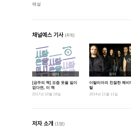
해설
채널예스 기사
(4개)
읽다
읽다
[금주의 책] 요즘 웃을 일이
이탈리아의 친절한 헤비
없다면, 이 책
탈
2017년 10월 18일
2014년 11월 11일
저자 소개
(1명)