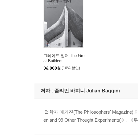
테세우스의 배
라플라스의 악마, 결정론 그리고 자유의지
라일의 기계 속 유령
윤리학과 정치 철학
용어 정리
아리스토텔레스의 윤리학
그레이트 빌더 The Gre
at Builders
자연상태와 사회계약
36,000
원
(10% 할인)
칸트의 정언명령
인물 탐구 : 임마누엘 칸트
밀의 공리주의
저자 : 줄리언 바지니 Julian Baggini
마르크스의 유물사관
전차 문제
‘철학자 매거진(The Philosophers' Magazin
종교
en and 99 Other Thought Experiments)》
용어 정리
아퀴나스의 다섯 가지 방법