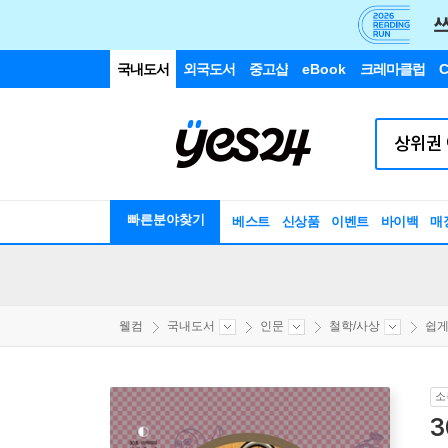
국내도서
외국도서
중고샵
eBook
크레마클럽
C
빠른분야찾기
베스트
신상품
이벤트
바이백
매
웰컴
국내도서
인문
철학/사상
쉽게 
소