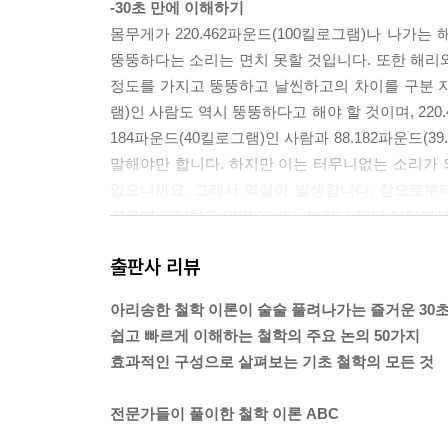
-30초 만에 이해하기
제임스의 실용주의
몸무게가 220.462파운드(100킬로그램)나 나가는 
무어의 상식
뚱뚱하다는 소리는 면치 못할 것입니다. 또한 해리와
비트겐슈타인의 그림이론
정도를 가지고 뚱뚱하고 날씬하고의 차이를 구분 지을 
램)인 사람도 역시 뚱뚱하다고 해야 할 것이며, 220
대륙 철학
184파운드(40킬로그램)인 사람과 88.182파운드
용어 정리
말해야만 합니다. 하지만 이는 터무니없는 소리가 되
니체의 초인
없으니까요. 그래서 역설이 발생합니다. 참으로부
인물 탐구 : 프리드리히 니체
결론에 도달하고 말았습니다. 논리나 판단 어디에
데리다의 해체주의
니다. 흙더미 역설에서도 비슷한 논법이 나옵니다. 
하이데거의 무
출판사 리뷰
때까지도 이를 흙더미라고 불러야 합니다.
사르트르의 나쁜 신념
아리송한 철학 이론이 술술 풀려나가는 즐거운 30
-3분 동안 생각하기
글쓴이들 소개
쉽고 빠르게 이해하는 철학의 주요 논의 50가지
이 역설이 보여주는 바는 무엇일까? 뚱뚱하다거나 
효과적인 구성으로 살펴보는 기초 철학의 모든 것
라도 그런 개념을 다루는 것 자체가 잘못일까? 아니
찾아보기
무더기와 작은 무더기 사이에는? 그래서 1그램씩 
전문가들이 풀이한 철학 이론 ABC
작은 것으로 분명히 바뀌는 것일까?