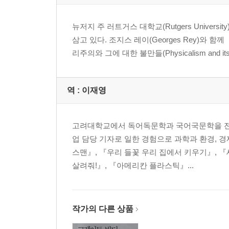
게티어의 반례
인물 탐구 : 칼 포퍼
뉴저지 주 러트거스 대학교(Rutgers Unive
통 속의 뇌
삼고 있다. 조지스 레이(Georges Rey)와 함께 《
흄의 귀납 문제
리주의와 그에 대한 불만들(Physicalism and its
굿맨의 오싹한 수수께끼
포퍼의 추측과 논박
쿤의 과학혁명
역 :
이재영
정신과 형이상학
용어 정리
고려대학교에서 독어독문학과 국어국문학을 전공
데카르트의 정신-육체 문제
업 담당 기자로 일한 경험으로 과학과 환경, 
브렌타노의 지향성
스맨』, 『우리 들꽃 우리 집에서 키우기』, 
포더의 사고언어
살려줘!』, 『아메리칸 플라스틱』...
파핏의 인격
인물 탐구 : 르네 데카르트
챌머스의 좀비
작가의 다른 상품
제논의 역설
칸트의 왼손