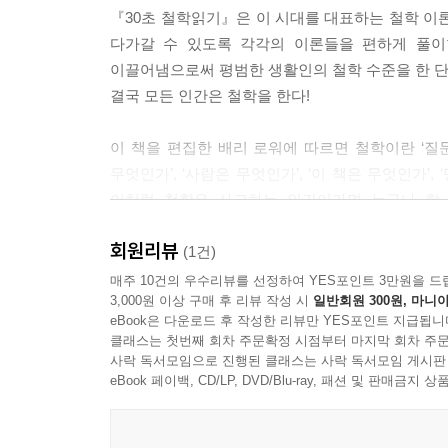
『30초 철학읽기』은 이 시대를 대표하는 철학 이론
--- 본문중에서
다가갈 수 있도록 각각의 이론들을 편하게 풀이
이끌어냄으로써 평범한 생활인의 철학 수준을 한 
결국 모든 인간은 철학을 한다!
이 책을 편집한 배리 로워에 따르면 철학이란 ‘질
무엇인가’, ‘사람은 무엇인가’, ‘이 책은 무엇인가
이처럼 철학은 사고하는 인간이라면 누구나 할 
도출했느냐에 따라 시대와 분야를 대표하는 철학적
회원리뷰
기회를 갖고, 새로운 질문을 던지면서 다시 한 번 
(1건)
매주 10건의 우수리뷰를 선정하여 YES포인트 3만원을 드
3,000원 이상 구매 후 리뷰 작성 시
일반회원 300원, 마니아
30초마다 이해하는 기초 철학 이론 50가지
eBook은 다운로드 후 작성한 리뷰만 YES포인트 지급됩니
클래스는 첫번째 회차 주문확정 시점부터 마지막 회차 주문
그러나 본질에 대한 깊은 철학적 논의는 일반인들
사락 독서모임으로 진행된 클래스는 사락 독서모임 게시판
이를 위해 오픈하우스에서는 흥미로운 철학 이론 기
eBook 페이백, CD/LP, DVD/Blu-ray, 패션 및 판매금
개괄하면서 독자들에게 철학과 관련된 기초지식을 제
각 주제의 구성은 우리가 사고하는 과정과 닮아 있