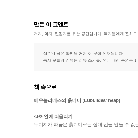
안셀무스의 존재론 논증
인물 탐구 : 토머스 아퀴나스
에피쿠로스의 수수께끼
만든 이 코멘트
페일리의 시계공
저자, 역자, 편집자를 위한 공간입니다. 독자들에게 전하고
파스칼의 내기
흄의 기적 부정
접수된 글은 확인을 거쳐 이 곳에 게재됩니다.
독자 분들의 리뷰는 리뷰 쓰기를, 책에 대한 문의는 1:
위대한 순간들
용어 정리
소크라테스의 산파술
책 속으로
플라톤의 동굴
아리스토텔레스의 네 가지 원인
에우불리데스의 흙더미 (Eubulides' heap)
루크레티우스의 원자론
인물 탐구 : 루드비히 비트겐슈타인
-3초 안에 떠올리기
버클리의 관념론
두더지가 파놓은 흙더미로는 절대 산을 만들 수 없는
칸트의 종합적 선험
헤겔의 변증법