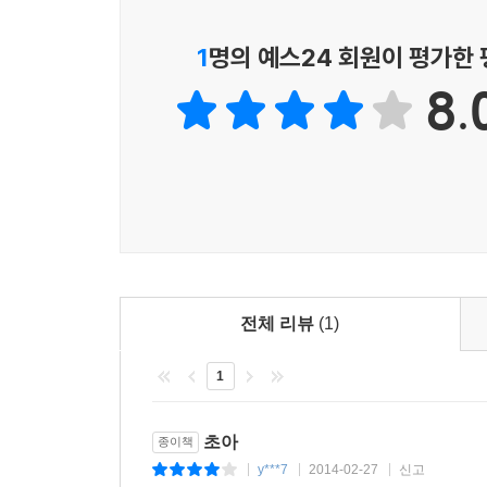
야기하고, 여기서 풍부해진 인지 구성 요소들은 ‘3
저자의 재치 있는 설명은 주제에 대한 흥미를 높이
1
명의 예스24 회원이 평가한
‘3분 동안 생각하기’는 독자가 한 번쯤 고민해 볼
8.
‘3초 인물 전기’를 참고하면서 독자가 스스로 보충
것이다.
이와 같은 구성을 취하고 있는 50가지 소주제들은 
‘윤리학과 정치철학’, ‘종교’, ‘위대한 순간들’,
용이하게 하는 데 큰 도움을 줄 것이다.
‘30초 아카데미’ 시리즈의 세 번째 지식창고 『30
전체 리뷰
(1)
2010년 오픈하우스가 새롭게 마련한 ‘30초 아카
1
그 목적을 두고 있다. 학생들에게는 심화학습을 
미래의 교양인을 위한 좋은 안내자가 될 것이다. 『
심리학』, 『30초 종교』등이 속속 출간될 예정이다
초아
종이책
y***7
2014-02-27
신고
|
|
|