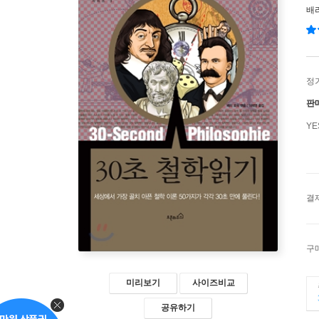
배
정
판
Y
결
구
미리보기
사이즈비교
공유하기