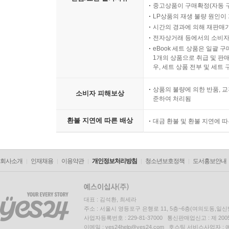
중고상품이 구매확정(자동 
LP상품의 재생 불량 원인이 기
시간의 경과에 의해 재판매가
전자상거래 등에서의 소비자
eBook 세트 상품은 일괄 
1개의 상품으로 취급 및 판매
우, 세트 상품 전부 및 세트
상품의 불량에 의한 반품, 교
소비자 피해보상
준하여 처리됨
환불 지연에 따른 배상
대금 환불 및 환불 지연에 
회사소개
인재채용
이용약관
개인정보처리방침
청소년보호정책
도서홍보안내
대표 : 김석환, 최세라
주소 : 서울시 영등포구 은행로 11, 5층~6층(여의도동,일신
사업자등록번호 : 229-81-37000 통신판매업신고 : 제 200
이메일 : yes24help@yes24.com 호스팅 서비스사업자 :