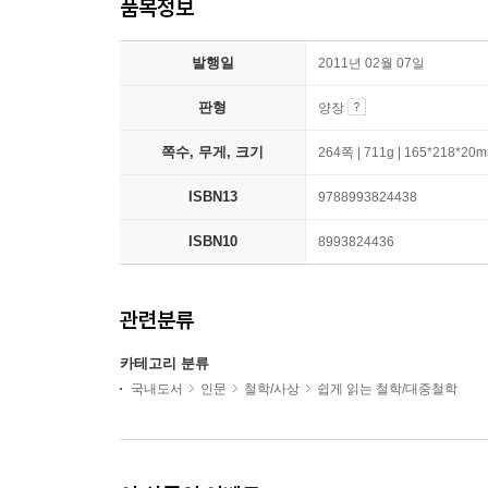
품목정보
발행일
2011년 02월 07일
판형
양장
쪽수, 무게, 크기
264쪽 | 711g | 165*218*20
ISBN13
9788993824438
ISBN10
8993824436
관련분류
카테고리 분류
국내도서
인문
철학/사상
쉽게 읽는 철학/대중철학