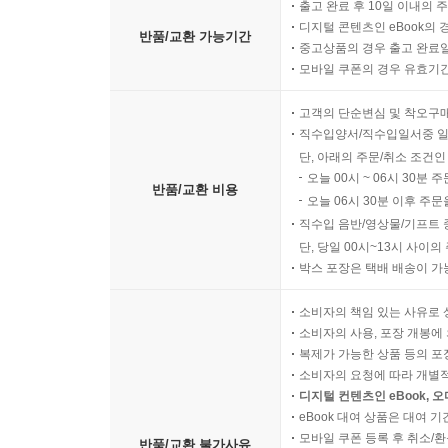
출고 완료 후 10일 이내의 
디지털 콘텐츠인 eBook의 
반품/교환 가능기간
중고상품의 경우 출고 완료일
모바일 쿠폰의 경우 유효기간(
고객의 단순변심 및 착오구
직수입양서/직수입일서중 일
단, 아래의 주문/취소 조건인
오늘 00시 ~ 06시 30분 
반품/교환 비용
오늘 06시 30분 이후 주문
직수입 음반/영상물/기프트 
단, 당일 00시~13시 사이
박스 포장은 택배 배송이 가
소비자의 책임 있는 사유로 
소비자의 사용, 포장 개봉에 
복제가 가능한 상품 등의 포장을 
소비자의 요청에 따라 개별
디지털 컨텐츠인 eBook, 
eBook 대여 상품은 대여 기
모바일 쿠폰 등록 후 취소/환
반품/교환 불가사유