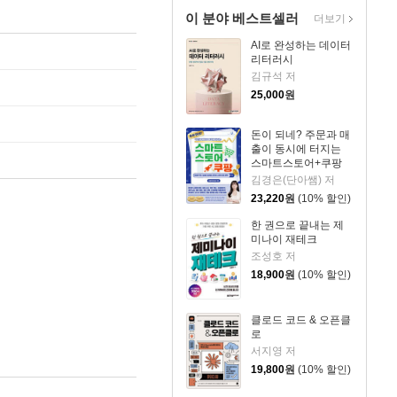
이 분야 베스트셀러
더보기
AI로 완성하는 데이터
리터러시
김규석 저
25,000
원
돈이 되네? 주문과 매
출이 동시에 터지는
스마트스토어+쿠팡
[AI 실전 활용, 2026년
김경은(단아쌤) 저
정책 반영]
23,220
원
(10% 할인)
한 권으로 끝내는 제
미나이 재테크
조성호 저
18,900
원
(10% 할인)
클로드 코드 & 오픈클
로
서지영 저
19,800
원
(10% 할인)