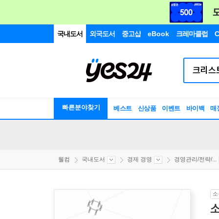
국내도서
외국도서
중고샵
eBook
크레마클럽
C
빠른분야찾기
베스트
신상품
이벤트
바이백
매
웰컴
국내도서
경제 경영
경영관리/전략/...
소