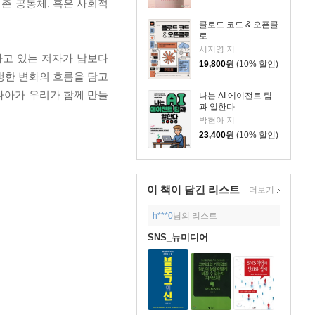
어촌 공동체, 혹은 사회적
클로드 코드 & 오픈클
로
서지영 저
하고 있는 저자가 남보다
19,800
원
(10% 할인)
생한 변화의 흐름을 담고
나아가 우리가 함께 만들
나는 AI 에이전트 팀
과 일한다
박현아 저
23,400
원
(10% 할인)
이 책이 담긴
리스트
더보기
h***0
님의 리스트
SNS_뉴미디어