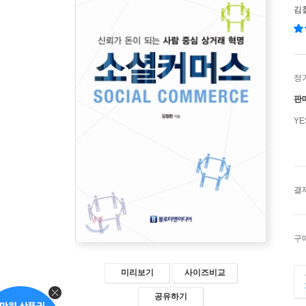
김
정
판
Y
결
구
미리보기
사이즈비교
공유하기