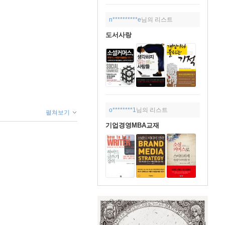
n**********e
님의 리스트
도서사랑
o********1
님의 리스트
펼쳐보기
기업경영MBA교재