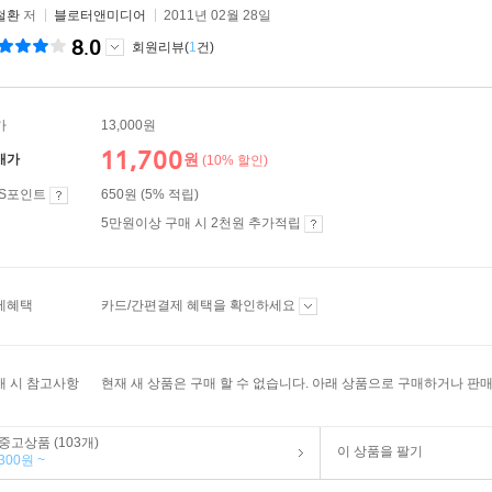
철환
저
블로터앤미디어
2011년 02월 28일
8.0
회원리뷰(
1
건)
가
13,000원
11,700
원
매가
(10% 할인)
ES포인트
650원 (5% 적립)
5만원이상 구매 시 2천원 추가적립
제혜택
카드/간편결제 혜택을 확인하세요
매 시 참고사항
현재 새 상품은 구매 할 수 없습니다. 아래 상품으로 구매하거나 판매
중고상품 (103개)
이 상품을 팔기
300원 ~