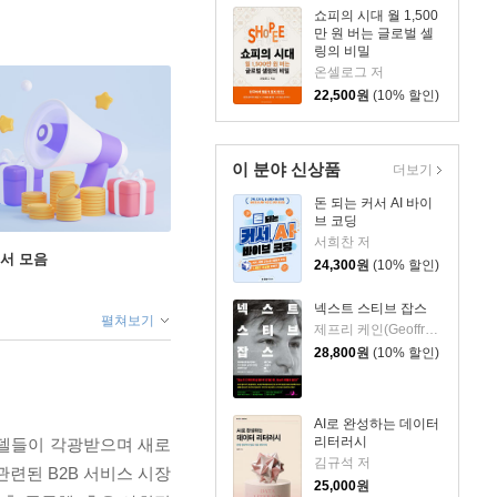
쇼피의 시대 월 1,500
만 원 버는 글로벌 셀
링의 비밀
온셀로그 저
22,500
원
(10% 할인)
이 분야 신상품
더보기
돈 되는 커서 AI 바이
브 코딩
서희찬 저
도서 모음
24,300
원
(10% 할인)
넥스트 스티브 잡스
펼쳐보기
제프리 케인(Geoffrey Cain) 저/이민석 역
28,800
원
(10% 할인)
AI로 완성하는 데이터
리터러시
모델들이 각광받으며 새로
김규석 저
련된 B2B 서비스 시장
25,000
원