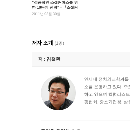
“성공적인 소셜커머스를 위
한 10단계 전략” - 『소셜커
04 소셜커머스 구현하기
머스』 김철환
2011년 03월 30일
온라인 플랫폼을 SNS와 결합하기
SNS 안에 상거래 플랫폼 구축하기
오프라인 플랫폼과 SNS 결합하기
저자 소개
(1명)
오프라인 소셜커머스의 4가지 흐름
저 :
김철환
05 비즈니스 모델과 서비스 유형
소셜커머스의 꽃 '소셜쇼핑'
연세대 정치외교학과를 
차세대 황금어장 '프라이빗 쇼핑클럽'
소를 운영하고 있다. 주
소셜커머스의 신대륙 'F-커머스'
하고 있으며 컬럼리스트
핑협회, 중소기업청, 삼성
06 소셜커머스의 파생 비즈니스
소셜쇼핑 포털 '딜 어그리게이터'
판매자들의 열린 장터 '오픈마켓'