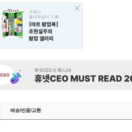
프랑스
퐁피두센터 기획
[아트 팝업북]
초현실주의
팝업 갤러리
배송/반품/교환