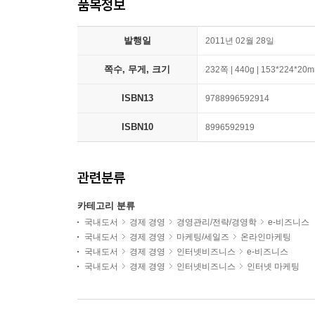
품목정보
발행일
2011년 02월 28일
쪽수, 무게, 크기
232쪽 | 440g | 153*224*20
ISBN13
9788996592914
ISBN10
8996592919
관련분류
카테고리 분류
국내도서
경제 경영
경영관리/전략/경영학
e-비즈니스
국내도서
경제 경영
마케팅/세일즈
온라인마케팅
국내도서
경제 경영
인터넷비즈니스
e-비즈니스
국내도서
경제 경영
인터넷비즈니스
인터넷 마케팅