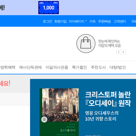
로그인
회원가입
마이페이지
카트
주문/배송
고객센터
Gl
름방학혜택
예사단독판매
이달의사은품
특가할인
추천도서
대량/법인
세요!