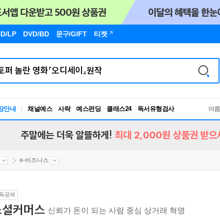
D/LP
DVD/BD
문구
/GIFT
티켓
장안내
채널예스
사락
예스펀딩
클래스24
독서유형검사
여
RBTI Lab
독서유형검사
주말에는 더욱 알뜰하게!
최대 2,000원 상품권 받으
e-비즈니스
득공제
소셜커머스
신뢰가 돈이 되는 사람 중심 상거래 혁명