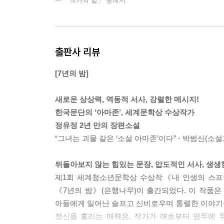
--- 「작가의 말」 중에서
그는 기어를 당기듯, 움켜쥔 목을 끌어당겨 세령을 
(p. 104)
출판사 리뷰
한 때는 신들린 것처럼 판을 읽어냈다는 전설의 포
남은 삶의 기쁨은 오직 아들 서원 이였다. 그날 밤
[7년의 밤]
밤 비가 오지만 않았더라면 최현수가 세령을 차로 
새로운 상상력, 역동적 서사, 강렬한 메시지!
그가 원하는 건, 서원이 늘 이렇듯 평화롭게 잠드는
한국문단의 ‘아마존’, 세계문학상 수상작가
(p. 411)
정유정 2년 만의 장편소설
“그녀는 괴물 같은 ‘소설 아마존’이다” - 박범신(소설
가족, 환상으로 성을 짓다
소설은 등장하는 인물들을 통해 이 시대를 살아가
뒤돌아보지 않는 힘있는 문장, 압도적인 서사, 생
남몰래 간절히 바라던, 아버지 처럼은 살지 않겠
제1회 세계청소년문학상 수상작《내 인생의 스프
억척스레 살아 온 최현수의 아내 은주. 엘리트처
《7년의 밤》(은행나무)이 출간되었다. 이 작품은
가족을 만들기 위해 모두가 최선을 다해 그들만의 방
아들에게 일어난 슬프고 신비로우며 통렬한 이야기
정신을 홀리는 매력은, 작가가 애초부터 염두에 