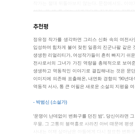
이 책은 왕따 라는 문제를 다룬 사회 소설로 시작
작가는 절대 뒤돌아보지 않는다. 문장에서도, 이야
하고 마지막은 '부정'을 다룬 순문학으로 마무리 
설정, 물 샐 틈 없는 세계관으로 직조된 이 작
숨가쁘고, 책을 덮고 나면 정의와 진실이라는 양 
안겨준다.
아닌 아버지의 자리를 지켰을까?
추천평
전례를 찾을 수 없는 강렬한 필력의 여성 작가, 새로
정유정 작가를 생각하면 그리스 신화 속의 여전사
마지막 반전은 496페이지 까지 계속됩니다.
작가는 전작 《내 심장을 쏴라》에서 보여줬듯이, 
입성하며 힘차게 불어 젖힌 일종의 진군나팔 같은 
여성 작가로서는 무척 보기 드물게 자신만의 소설
생생한 리얼리티가, 여성작가들이 흔히 빠지기 쉬운
있다. 특히 이번 작품에서 작가는 실수로 인한 살인
전사로서의 그녀가 가진 역량을 총체적으로 보여준 
평범한 필력으로는 감당하기 어려운 소재와 이야기
생생하고 역동적인 이야기로 결집해내는 것은 문단
이미지에 의존해 표출해온, 내면화 경향의 ‘90년대
소설가 박범신은 작가를 한국문단의 ‘아마존(Amaz
역동적 서사, 통 큰 어필은 새로운 소설의 지평을 여
이미지에 의존해 표출해온, 내면화 경향의 ‘90년대
역동적 서사, 통 큰 어필은 새로운 소설의 지평을 
- 박범신 (소설가)
생생한 리얼리티”를 지닌 소설이라고 평했는데 이
존망까지도 쥐락펴락하는 능수능란함과 함께 인간
‘운명이 난데없이 변화구를 던진 밤’, 당신이라면 
이토록 문학적인 섬세함을 놓치지 않고 강단 있게 
우물, 그 고통의 블랙홀로 사라진 아비 때문에 평생
사내는 이제 살아남은 아들에게 다시 절묘한 변화구를 