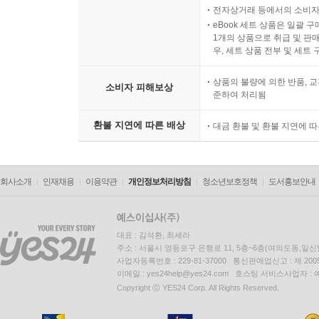
전자상거래 등에서의 소비자
eBook 세트 상품은 일괄 
1개의 상품으로 취급 및 판매
우, 세트 상품 전부 및 세트
상품의 불량에 의한 반품, 교
소비자 피해보상
준하여 처리됨
환불 지연에 따른 배상
대금 환불 및 환불 지연에 
회사소개
인재채용
이용약관
개인정보처리방침
청소년보호정책
도서홍보안내
대표 : 김석환, 최세라
주소 : 서울시 영등포구 은행로 11, 5층~6층(여의도동,일신
사업자등록번호 : 229-81-37000 통신판매업신고 : 제 200
이메일 : yes24help@yes24.com 호스팅 서비스사업자 :
Copyright ⓒ YES24 Corp. All Rights Reserved.