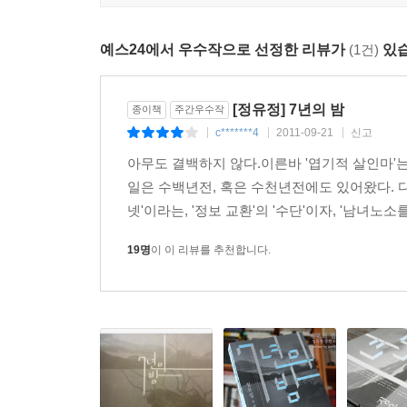
없는 열두 살 소년이었던 최서원이다.
서원 “아저씨는 나도 그렇게 살아야 한다고 말한다. 
예스24에서 우수작으로 선정한 리뷰가
(1건)
있습
현수 “어려서부터 다짐한 게 있어. 나는 내 아이한테
승환 “고양이는 뭔가를 할퀴어야 하고, 개는 뭔가를 
[정유정] 7년의 밤
은주 “하나만 물어볼게. 당신 그날, 내가 집 보러 다녀
종이책
주간우수작
c*******4
2011-09-21
신고
세령 “보지 마세요. 아저씨, 보지 마세요…….”
|
|
|
영제 “그런 건 죽였다고 하지 않는 거야. ‘영구교정’
아무도 결백하지 않다.이른바 '엽기적 살인마'
일은 수백년전, 혹은 수천년전에도 있어왔다. 
7년 전 사건을 복기하는 것에 염증을 느낀 서원
넷'이라는, '정보 교환'의 '수단'이자, '남녀노
뱃속에서 격렬하게 일렁이는 불을 끄기 위해 바닷
19명
이 이 리뷰를 추천합니다.
바라보는 낯선 이를 목격하고, 비로소 서원은 자신
소설을 펼쳐서 마저 읽기 시작하는데……. 진실과 사