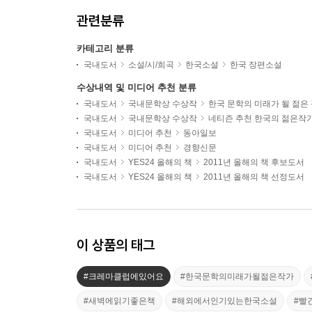
관련분류
카테고리 분류
국내도서
소설/시/희곡
한국소설
한국 장편소설
수상내역 및 미디어 추천 분류
국내도서
국내문학상 수상작
한국 문학의 미래가 될 젊은
국내도서
국내문학상 수상작
네티즌 추천 한국의 젊은작
국내도서
미디어 추천
동아일보
국내도서
미디어 추천
경향신문
국내도서
YES24 올해의 책
2011년 올해의 책 후보도서
국내도서
YES24 올해의 책
2011년 올해의 책 선정도서
이 상품의 태그
#크레마클럽에있어요
#한국문학의미래가될젊은작가
#새벽에읽기좋은책
#해외에서인기있는한국소설
#빨