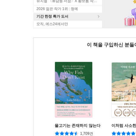
뮤지컬 〈휴남동 서점〉X 황보름 작가 북토크
2026 젊은 작가 1위 : 청예
기간 한정 특가 도서
오직, 예스24에서만
이 책을 구입하신 분
물고기는 존재하지 않는다
이처럼 사소한
1,709건