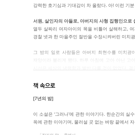
강력한 호기심과 기대감이 차 올랐다. 아! 이런 기
서원, 살인자의 아들로, 아버지의 사형 집행인으로 
열두 살짜리 여자아이의 목을 비틀어 살해하고, 여
경찰 넷과 한 마을주민 절반을 수장시켜버린 미치광이
그 밤의 일로 사람들은 아버지 최현수를 미치광이
재앙이라 불리게 됐다. 하루 아침에 고아 아닌 고
시선은 세상의 냉랭함과 별반 다를 것이 없었다. 결
살게 되지만, 학교를 옮길 때 마다 세령호 사건에 
중학교를 자퇴하고 승환에게 의지해 도망자의 삶을
책 속으로
[7년의 밤]
세령호 사건 후 7년, 조용히 살아가던 서원에게 세
이 소설은 ‘그러나’에 관한 이야기다. 한순간의 실
딸의 복수를 꿈꾸는 오영제, 아들을 지키기 위해 죽
옥에 관한 이야기며, 물러설 곳 없는 벼랑 끝에서 자
아내와 아이를 너무나 사랑하는 치과의사 오영제. 
손에 살해되던 그 날도 그랬다. 단지 아이의 행동에