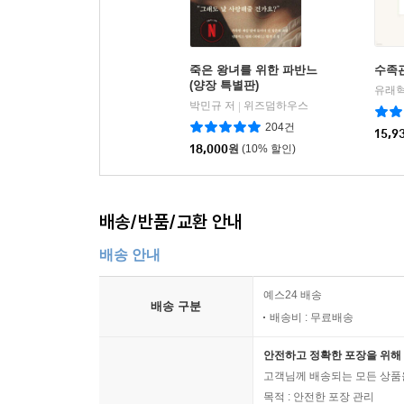
죽은 왕녀를 위한 파반느
수족
(양장 특별판)
유래혁
박민규 저
위즈덤하우스
|
204건
15,9
18,000
원
(10% 할인)
배송/반품/교환 안내
배송 안내
예스24 배송
배송 구분
배송비 : 무료배송
안전하고 정확한 포장을 위해 
고객님께 배송되는 모든 상품을
목적 : 안전한 포장 관리