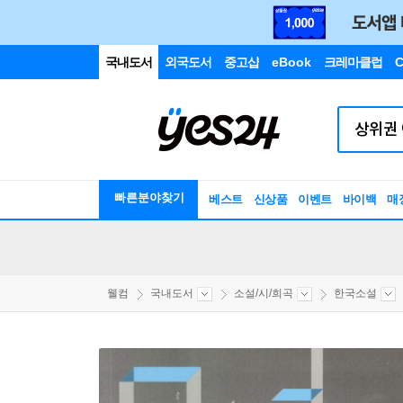
국내도서
외국도서
중고샵
eBook
크레마클럽
C
빠른분야찾기
베스트
신상품
이벤트
바이백
매
웰컴
국내도서
소설/시/희곡
한국소설