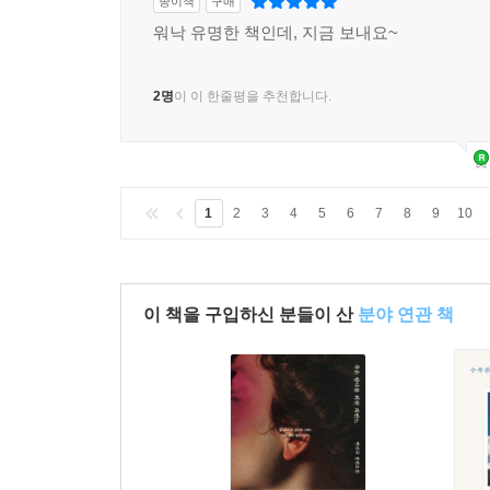
종이책
구매
워낙 유명한 책인데, 지금 보내요~
2명
이 이 한줄평을 추천합니다.
1
2
3
4
5
6
7
8
9
10
이 책을 구입하신 분들이 산
분야 연관 책