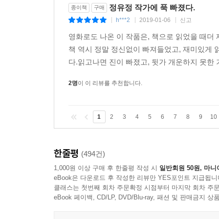
정유정 작가에 푹 빠졌다.
종이책
구매
h***2
2019-01-06
신고
|
|
|
영화로도 나온 이 작품은, 책으로 읽었을 때더
책 역시 정말 정신없이 빠져들었고, 재미있게 
다.읽고나면 진이 빠졌고, 뒷가 개운하지 못한 
2명
이 이 리뷰를 추천합니다.
1
2
3
4
5
6
7
8
9
10
한줄평
(494건)
1,000원 이상 구매 후 한줄평 작성 시
일반회원 50원, 마니
eBook은 다운로드 후 작성한 리뷰만 YES포인트 지급됩니
클래스는 첫번째 회차 주문확정 시점부터 마지막 회차 주문
eBook 페이백, CD/LP, DVD/Blu-ray, 패션 및 판매금