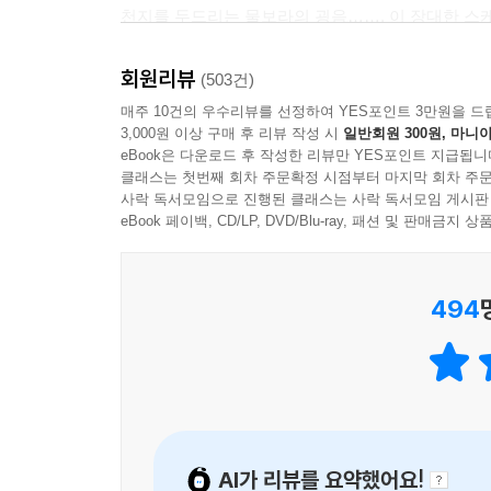
한 남자는 딸의 복수를 꿈꾸고, 한 남자는 아들의 목
천지를 두드리는 물보라의 굉음……. 이 장대한 스
이 작품은 크게 두 파트로 나뉘어 있고 액자 소설
미쳐가는 사내와 딸을 죽인 범인의 아들에게 ‘복수
- 조용호 (소설가)
회원리뷰
(503건)
걸린 죽음의 올가미를 벗기기 위해 사투를 벌이고 이
매주 10건의 우수리뷰를 선정하여 YES포인트 3만원을 드
바깥쪽 이야기는 ‘살인마의 아들’이라는 굴레를 
3,000원 이상 구매 후 리뷰 작성 시
일반회원 300원, 마니아
데서 시작된다. 아버지의 죽음은 ‘7년 전 그날 밤
eBook은 다운로드 후 작성한 리뷰만 YES포인트 지급됩니
여전히 올가미가 걸려 있었으며 그 올가미를 죄는 
클래스는 첫번째 회차 주문확정 시점부터 마지막 회차 주문
사락 독서모임으로 진행된 클래스는 사락 독서모임 게시판
삶이라는 혼돈 속에서 우리는 때때로 가장 중요한 것
eBook 페이백, CD/LP, DVD/Blu-ray, 패션 및 판매금
7년 전 밤에 무엇을 할 수 있었을까. 이 소설의 
착오로 삶이 끝없이 낭떠러지로 떨어져 내릴 때, 우
주인공 현수는 낭떠러지 앞에서 모든 것을 다 내려
494
삶과 정면으로 대결하는 가운데, 절망을 극복하기 위
소설은 삶을 기어이 이어가게 만드는, “그 모든 것
의지와 희망에 관한 이야기다.
사실과 진실 사이의 어두운 협곡을 들여다보는 날
이 작품에는 무의미하고 질척거리는 회상은 끼어들
AI가 리뷰를 요약했어요!
역사와 그로 인한 페이소스가 개연성을 띠고 소설의