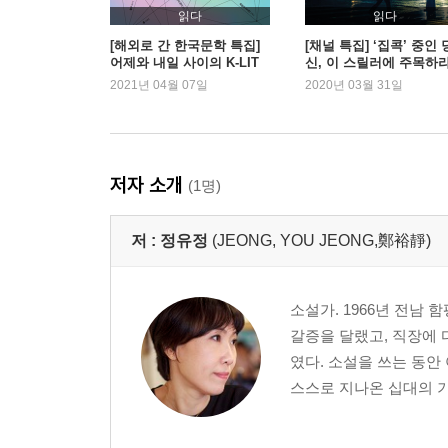
읽다
읽다
[해외로 간 한국문학 특집]
[채널 특집] ‘집콕’ 중인 
어제와 내일 사이의 K-LIT
신, 이 스릴러에 주목하라
2021년 04월 07일
2020년 03월 31일
저자 소개
(1명)
저 :
정유정
(JEONG, YOU JEONG,鄭裕靜)
소설가. 1966년 전남
갈증을 달랬고, 직장에 
였다. 소설을 쓰는 동안
스스로 지나온 십대의 기