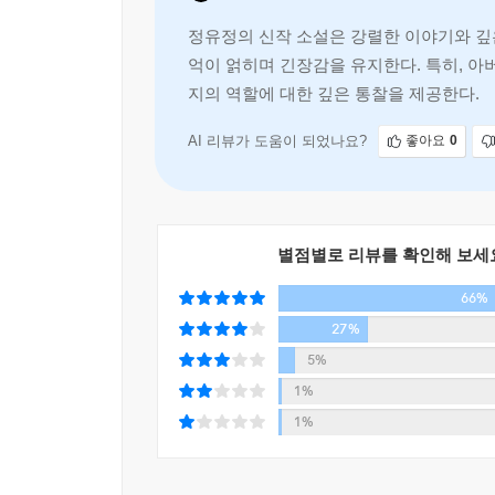
내달리고 있음을 느끼게 된다. 숨이 턱턱 막히지만
정유정의 신작 소설은 강렬한 이야기와 깊
나타나지만 독자의 마음은 더 깊이 내려가면 신비로
억이 얽히며 긴장감을 유지한다. 특히, 
지의 역할에 대한 깊은 통찰을 제공한다.
운명이 난데없이 변화구를 던진 밤,
당신이라면 저주받은 생을 어떤 타구로 받아칠 것
AI 리뷰가 도움이 되었나요?
좋아요
0
세령호의 재앙이라 불리는 사건에서 살아남은 열두 
결국 모두에게 버려진 서원은 세령마을에서 한집에
승환에게 의지하며 새로운 삶을 시작하려던 서원에
별점별로 리뷰를 확인해 보세
찍은 잡지 ‘선데이매거진’이 그를 세상으로부터 
살아간다.
66%
세령호의 재앙으로부터 7년 후, 등대마을에서 조용
27%
이 사건으로 인해 세간의 관심을 다시 받게 된 서원
5%
7년 전 세령호의 재앙이 낱낱이 기록되어 있다.
1%
승환의 소설 《세령호》는 교통사고를 당한 뒤 
1%
시작한다. 소설의 주인공들은 서원의 아버지이며
소설의 뮤즈를 찾아 세령호에 잠긴 마을을 탐사
가하는 무자비한 치과의사 오영제, 오영제의 딸이자 