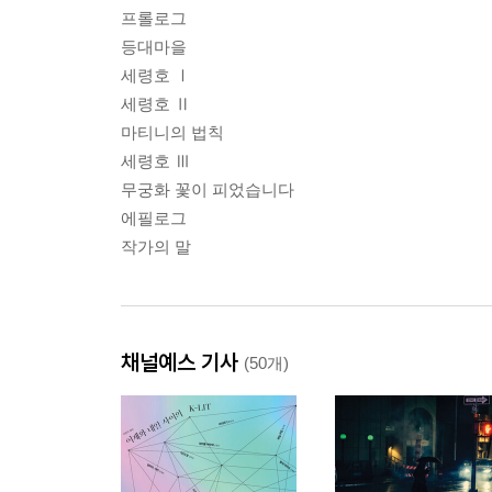
프롤로그
등대마을
세령호 Ⅰ
세령호 Ⅱ
마티니의 법칙
세령호 Ⅲ
무궁화 꽃이 피었습니다
에필로그
작가의 말
채널예스 기사
(50개)