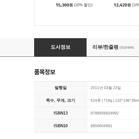
15,300
원
(10% 할인)
12,420
원
(10
7년의 밤
도서정보
리뷰/한줄평
(503/494)
품목정보
발행일
2011년 03월 23일
쪽수, 무게, 크기
524쪽 | 716g | 132*196*36
ISBN13
9788956604992
ISBN10
8956604991