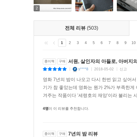
2
전체 리뷰
(503)
1
2
3
4
5
6
7
8
9
10
서원, 살인자의 아들로, 아버지
종이책
구매
s****8
2018-05-02
신고
|
|
|
영화 7년의 밤이 나오고 다시 한번 읽고 싶어
기가 참 좋았는데 영화는 뭔가 2%가 부족한게
겨주는 작품이다 '세령호의 재앙'이라 불리는 사건
4명
이 이 리뷰를 추천합니다.
7년의 밤 리뷰
종이책
구매