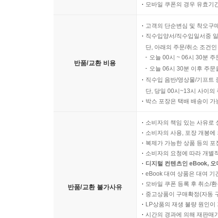
모바일 쿠폰의 경우 유효기간(
고객의 단순변심 및 착오구
직수입양서/직수입일서중 일
단, 아래의 주문/취소 조건인
오늘 00시 ~ 06시 30분 
반품/교환 비용
오늘 06시 30분 이후 주문
직수입 음반/영상물/기프트 
단, 당일 00시~13시 사이
박스 포장은 택배 배송이 가
소비자의 책임 있는 사유로 
소비자의 사용, 포장 개봉에 
복제가 가능한 상품 등의 포장을 
소비자의 요청에 따라 개별
디지털 컨텐츠인 eBook, 
eBook 대여 상품은 대여 기
모바일 쿠폰 등록 후 취소/환
반품/교환 불가사유
중고상품이 구매확정(자동 
LP상품의 재생 불량 원인이 기
시간의 경과에 의해 재판매가