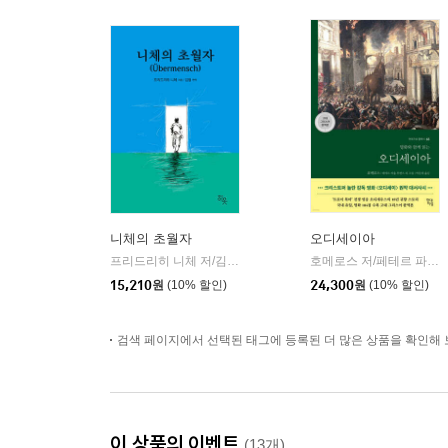
니체의 초월자
오디세이아
프리드리히 니체 저/김철 편역
히읏
호메로스 저/페테르 파울 루벤스 그림/박문재 역
|
15,210
원
(10% 할인)
24,300
원
(10% 할인)
검색 페이지에서 선택된 태그에 등록된 더 많은 상품을 확인해 
이 상품의 이벤트
(13개)