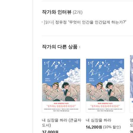
작가와 인터뷰
(2개)
[읽다]
정유정 “무엇이 인간을 인간답게 하는가?”
작가의 다른 상품
내 심장을 쏴라 (큰글자
내 심장을 쏴라
영
도서)
도
16,200
원
(10% 할인)
37,000
원
2